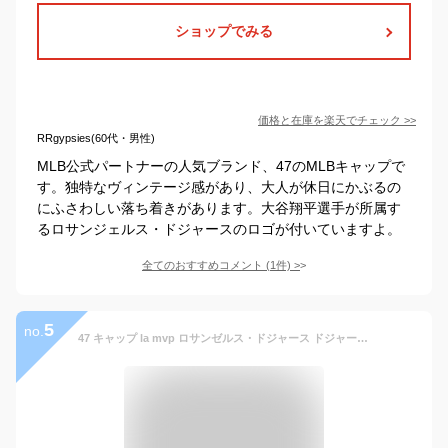
ショップでみる
価格と在庫を
楽天
でチェック
>>
RRgypsies(60代・男性)
MLB公式パートナーの人気ブランド、47のMLBキャップで
す。独特なヴィンテージ感があり、大人が休日にかぶるの
にふさわしい落ち着きがあります。大谷翔平選手が所属す
るロサンジェルス・ドジャースのロゴが付いていますよ。
全てのおすすめコメント
(
1
件)
>
5
no.
47 キャップ la mvp ロサンゼルス・ドジャース ドジャース '47 47brand 春夏 秋冬 フォーティセブン ブランド ロゴキャップ メジャーリーグ ベースボールキャップ ブラック × ブラックロゴ 10代 20代 30代 40代 誕生日 プレゼント ラッピング無料 [ baseball cap ]