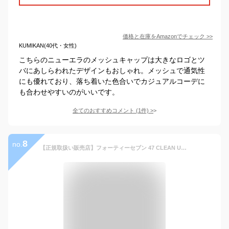
価格と在庫を
Amazon
でチェック
>>
KUMIKAN(40代・女性)
こちらのニューエラのメッシュキャップは大きなロゴとツ
バにあしらわれたデザインもおしゃれ。メッシュで通気性
にも優れており、落ち着いた色合いでカジュアルコーデに
も合わせやすいのがいいです。
全てのおすすめコメント
(
1
件)
>
8
no.
【正規取扱い販売店】フォーティーセブン 47 CLEAN UP クリーンアップ メンズ レディース ユニセックス ジュニア キャップ ベースボールキャップ おしゃれ 人気 オールシーズン 男女兼用 MLB 日除け 紫外線対策 UVケア 日焼け予防 お出かけ メジャーリーグ