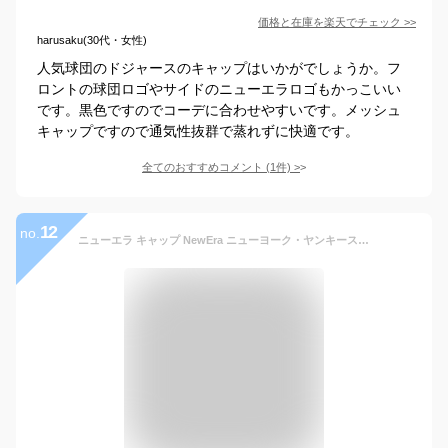
価格と在庫を
楽天
でチェック
>>
harusaku(30代・女性)
人気球団のドジャースのキャップはいかがでしょうか。フ
ロントの球団ロゴやサイドのニューエラロゴもかっこいい
です。黒色ですのでコーデに合わせやすいです。メッシュ
キャップですので通気性抜群で蒸れずに快適です。
全てのおすすめコメント
(
1
件)
>
12
no.
ニューエラ キャップ NewEra ニューヨーク・ヤンキース ドジャース 9TWENTY NY LA ロゴ メジャーリーグ メンズ レディース 帽子 MLB ローキャップ 人気 かわいい