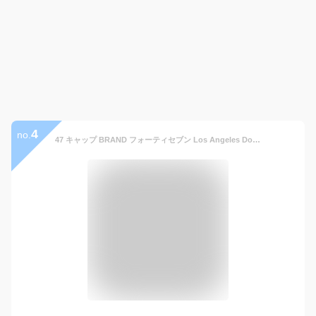
4
no.
47 キャップ BRAND フォーティセブン Los Angeles Dodgers CLEANUP CAP royal LA ロサンジェルス ドジャース 帽子 メンズ レディース ユニセックス MLB メジャーリーグ 人気 フォーティーセブン 【送料無料】