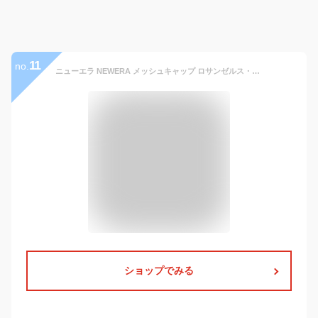
11
no.
ニューエラ NEWERA メッシュキャップ ロサンゼルス・ドジャース L.A LA 大谷翔平 スナップバック 帽子 9forty MLB メジャーリーグ NEW ERA メンズ プレゼント ギフト 彼氏 男性 誕生日 記念日 父の日 ラッピング無料 国内正規品 インポート ブランド 海外ブランド 12746913
ショップでみる