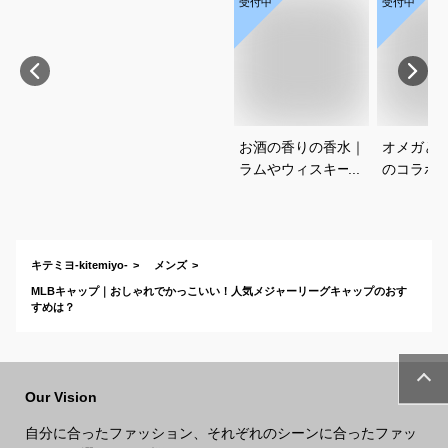
受付中
受付中
お酒の香りの香水｜
オメガと
ラムやウィスキーな
のコラボ
どの香りがする大人
すすめは
向けメンズフレグラ
ンスのおすすめは？
キテミヨ-kitemiyo-
メンズ
MLBキャップ｜おしゃれでかっこいい！人気メジャーリーグキャップのおす
すめは？
Our Vision
自分に合ったファッション、それぞれのシーンに合ったファッ