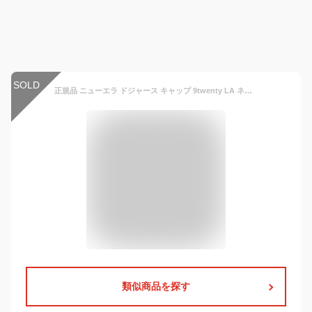
SOLD
正規品 ニューエラ ドジャース キャップ 9twenty LA ネイビー NY メッツ タイガース エンジェルス パドレス レッドソックス ホワイトソックス クロスストラップ MLB NEW ERA 920 帽子 メンズ レディース ユニセックス 人気 25SS 秋冬
類似商品を探す