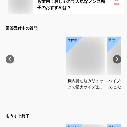
も愛用！おしゃれで人気なメンズ帽
回答
子のおすすめは？
回答受付中の質問
受付中
受付中
機内持ち込みリュッ
ハイブラ
クで最大サイズまで
ズに人気
使えるおすすめは？
ダーやキ
おすすめ
ださい
もうすぐ終了