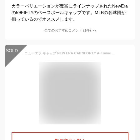
カラーバリエーションが豊富にラインナップされたNewEra
の59FIFTYのベースボールキャップです。MLBの各球団が
揃っているのでオススメします。
全てのおすすめコメント
(
1
件)
>
SOLD
ニューエラ キャップ NEW ERA CAP 9FORTY A-Frame Trucker メッシュキャップ メンズ レディース 帽子 ヤンキース ドジャース Aフレーム MLB CAP 黒 ブランド 深め おしゃれ かっこいい 人気 春 夏 オールシーズン ニューエラー 大きい 小さい サイズ 正規品 ユニセックス