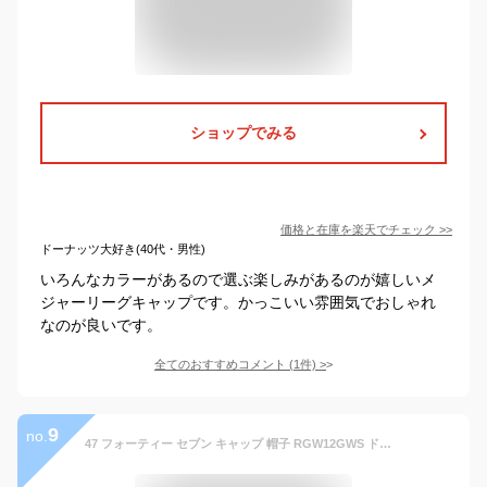
ショップでみる
価格と在庫を
楽天
でチェック
>>
ドーナッツ大好き(40代・男性)
いろんなカラーがあるので選ぶ楽しみがあるのが嬉しいメ
ジャーリーグキャップです。かっこいい雰囲気でおしゃれ
なのが良いです。
全てのおすすめコメント
(
1
件)
>
9
no.
47 フォーティー セブン キャップ 帽子 RGW12GWS ドジャース LA ベースボールキャップ クリーンナップ 柔らか コットン 47BRAND DODGERS CLEAN UP