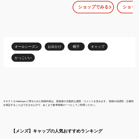
ン ブランド 帽子 野球チ
ルリーグ 9TW
ショップでみる
ショッ
ーム MVP12WBV 帽子
ジャース/ジ
MLB メンズ レディース
パドレス/ロ
ベースボールキャップ
イヤモンドバ
47BRAND DODGERS
ブス/カージ
MVP
レーツ/ブリ
ッズ/メッツ/
ナショナルズ
オールシーズン
お出かけ
帽子
キャップ
ズ/フィリーズ
ジャーリー
かっこいい
※
キテミヨ-kitemiyo-
に寄せられた投稿内容は、投稿者の主観的な感想・コメントを含みます。 投稿の信憑性・正確性
を保証することはできませんので、あくまで参考情報の一つとしてご利用ください。
【メンズ】
キャップ
の人気おすすめランキング