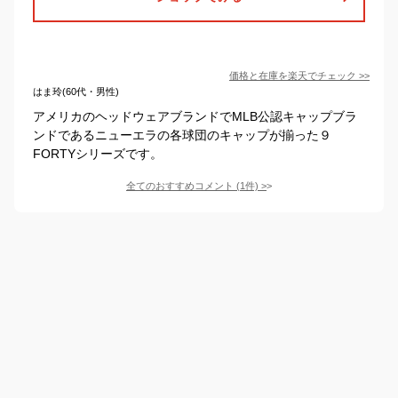
価格と在庫を
楽天
でチェック
>>
はま玲(60代・男性)
アメリカのヘッドウェアブランドでMLB公認キャップブラ
ンドであるニューエラの各球団のキャップが揃った９
FORTYシリーズです。
全てのおすすめコメント
(
1
件)
>