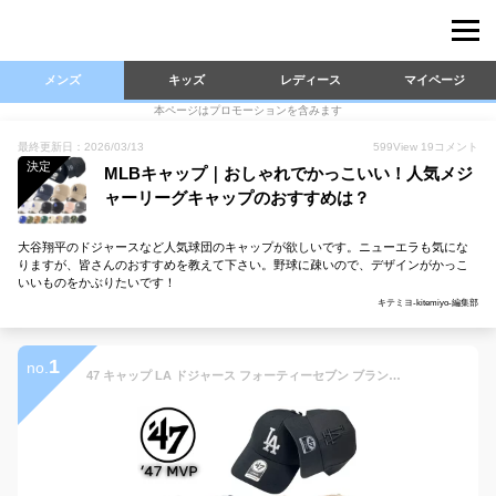
メンズ
キッズ
レディース
マイページ
本ページはプロモーションを含みます
最終更新日：2026/03/13
599
View
19
コメント
決定
MLBキャップ｜おしゃれでかっこいい！人気メジ
ャーリーグキャップのおすすめは？
大谷翔平のドジャースなど人気球団のキャップが欲しいです。ニューエラも気にな
りますが、皆さんのおすすめを教えて下さい。野球に疎いので、デザインがかっこ
いいものをかぶりたいです！
キテミヨ-kitemiyo-編集部
1
no.
47 キャップ LA ドジャース フォーティーセブン ブランド 帽子 野球チーム MVP12WBV 帽子 MLB メンズ レディース ベースボールキャップ 47BRAND DODGERS MVP