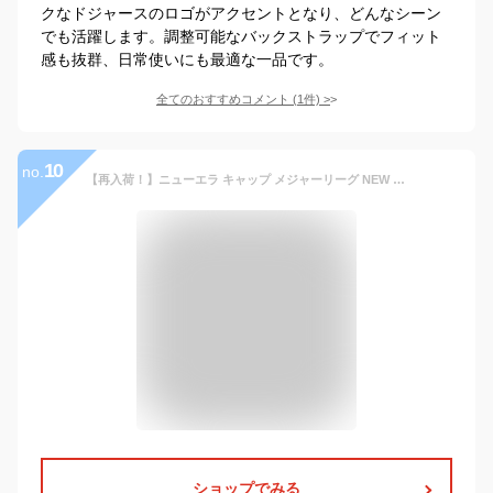
クなドジャースのロゴがアクセントとなり、どんなシーン
でも活躍します。調整可能なバックストラップでフィット
感も抜群、日常使いにも最適な一品です。
全てのおすすめコメント
(
1
件)
>
10
no.
【再入荷！】ニューエラ キャップ メジャーリーグ NEW ERA 9FORTY パドレス レッドソックス カブス アストロズ ホワイトソックス マリナーズ ツインズ タイガース アスレチックス メッツ パイレーツ ブレーブス エンゼルス メンズ レディース 帽子 MLB ベースボール
ショップでみる