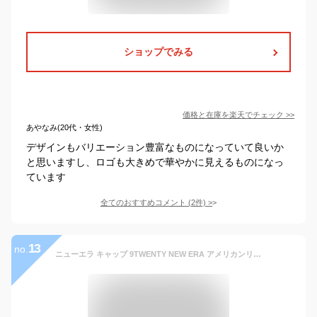
ショップでみる
価格と在庫を
楽天
でチェック
>>
あやなみ(20代・女性)
デザインもバリエーション豊富なものになっていて良いか
と思いますし、ロゴも大きめで華やかに見えるものになっ
ています
全てのおすすめコメント
(
2
件)
>
13
no.
ニューエラ キャップ 9TWENTY NEW ERA アメリカンリーグ (ヤンキース/レッドソックス/オリオールズ/レイズ/ホワイトソックス/インディアンス/タイガース/アストロズ/ブルージェイズ/アスレチックス/エンゼルス/マリナーズ/レンジャーズ/ツインズ/ガーディアンズ/ロイヤルズ）