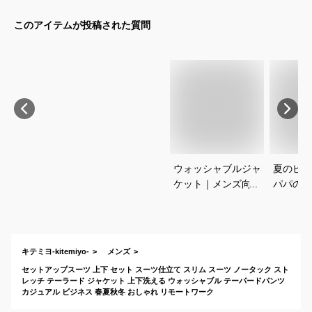
このアイテムが投稿された質問
ウォッシャブルジャ
夏のピア
ケット｜メンズ向け
パパの服
のおすすめは？
褒められ
れなセッ
どのおす
キテミヨ-kitemiyo-
メンズ
セットアップスーツ 上下 セット スーツ仕立て スリム スーツ ノータック スト
レッチ テーラード ジャケット 上下洗える ウォッシャブル テーパードパンツ
カジュアル ビジネス 春夏秋冬 おしゃれ リモートワーク