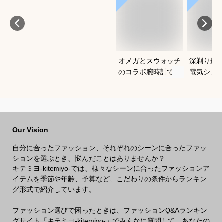
オメガとスウォッチ
深剃り最
のコラボ腕時計でお
電気シェ
すすめは？
行にも便
めを教え
Our Vision
自分に合ったファッション、それぞれのシーンに合ったファッ
ションを選ぶとき、悩んだことはありませんか？
キテミヨ-kitemiyo-では、様々なシーンに合ったファッションア
イテムを季節や年齢、予算など、こだわりの条件からランキン
グ形式で紹介しています。
ファッション選びで困ったときは、ファッションQ&Aランキン
グサイト「キテミヨ-kitemiyo-」でみんなに質問して、あなたの