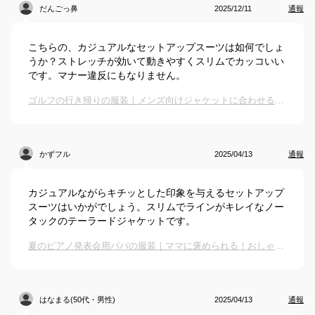
だんごっ鼻
2025/12/11
通報
こちらの、カジュアルなセットアップスーツは如何でしょ
うか？ストレッチが効いて動きやすくスリムでカッコいい
です。マナー違反にもなりません。
ゴルフの行き帰りの服装｜メンズ向けジャケットに合わせるおしゃれな服のおすすめは？
かずフル
2025/04/13
通報
カジュアルながらキチッとした印象を与えるセットアップ
スーツはいかがでしょう。スリムでラインがキレイなノー
タックのテーラードジャケットです。
夏のピアノ発表会用パパの服装｜ママに褒められる！おしゃれなセットアップなどのおすすめは？
はなまる(50代・男性)
2025/04/13
通報