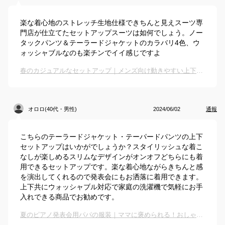
楽な着心地のストレッチ生地仕様できちんと見えスーツ専
門店が仕立てたセットアップスーツは如何でしょう。ノー
タックパンツ＆テーラードジャケットのカラバリ4色、ウ
ォッシャブルなのも楽チンでイイ感じですよ
春のカジュアルなセットアップ｜メンズ向け動きやすい上下セットのおすすめは？
オロロ(40代・男性)
2024/06/02
通報
こちらのテーラードジャケット・テーパードパンツの上下
セットアップはいかがでしょうか？スタイリッシュな着こ
なしが楽しめるスリムなデザインがオンオフどちらにも着
用できるセットアップです。楽な着心地ながらきちんと感
を演出してくれるので発表会にもお洒落に着用できます。
上下共にウォッシャブル対応で家庭の洗濯機で気軽にお手
入れできる商品でお勧めです。
夏のピアノ発表会用パパの服装｜ママに褒められる！おしゃれなセットアップなどのおすすめは？