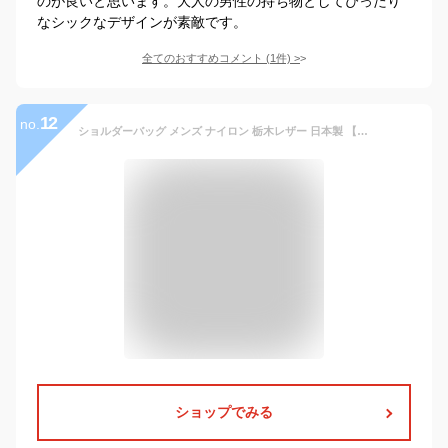
のが良いと思います。大人の男性の持ち物としてぴったり
なシックなデザインが素敵です。
全てのおすすめコメント
(
1
件)
>
12
no.
ショルダーバッグ メンズ ナイロン 栃木レザー 日本製 【名入れ 可能】 サコッシュ ブランド HALEINE 横型 ショルダー バッグ 斜めがけ かっこいい 【Makuake掲載】ボディバッグ 軽い 薄い 軽量 薄型 レザー 牛革 本革 (07000409-mens-1r) ギフト プレゼント 父の日
ショップでみる