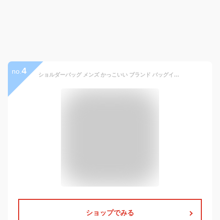
4
no.
ショルダーバッグ メンズ かっこいい ブランド バッグインバッグ 大人 トートバッグ 人気 大きめ レザー 秋 軽い 軽量 春 縦型 50代 ハイ ボディバッグ 斜めがけ 2WAY 40代 ナイロン A4 鞄 60代 30代 黒 夏 小さめ 冬 多収納 革 おしゃれ ランキング ブランド bag-349
ショップでみる