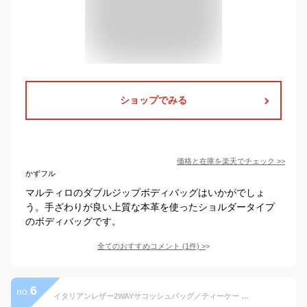
ショップでみる
価格と在庫を
楽天
でチェック
>>
かずフル
マルティロのダブルジップボディバッグはいかがでしょ
う。手ざわりが良い上質な本革を使ったショルダータイプ
のボディバッグです。
全てのおすすめコメント
(
1
件)
>
6
no.
イタリアンレザー2WAYサコッシュバッグ／ティーケー タケオキクチ（tk.TAKEO KIKUCHI）