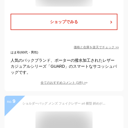
ショップでみる
価格と在庫を
楽天
でチェック
>>
はま玲(60代・男性)
人気のバックブランド、ポーターの撥水加工されたレザー
カジュアルシリーズ「GUARD」のスマートなサコッシュバ
ッグです。
全てのおすすめコメント
(
1
件)
>
9
no.
ショルダーバッグ メンズ フェイクレザー a4 横型 斜めがけ おしゃれ かっこいい ブランド 10代 20代 30代 40代 50代 60代 カジュアル 軽量 ムスタッシュ VMR-5696 MOUSTACHE 2WAY クラッチバッグ 男 男性 通学 ファスナー a4ファイル 書類 ギフトラッピング無料