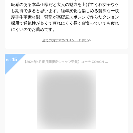
級感のある本革仕様だと大人の魅力を上げてくれ女子ウケ
も期待できると思います。経年変化も楽しめる贅沢な一枚
厚手牛革素材製、背部が高密度スポンジで作らたクション
採用で通気性が良くて蒸れにくく長く背負っていても疲れ
にくいのでお薦めです。
全てのおすすめコメント
(
1
件)
>
15
no.
【2024年4月度月間優良ショップ受賞】コーチ COACH バック ボディバッグ メンズ アウトレット PVCコーティングキャンバス×レザー バックパック 2999 QBOH0 チャコールデニム×チョーク コーチ COACH メンズ MMM