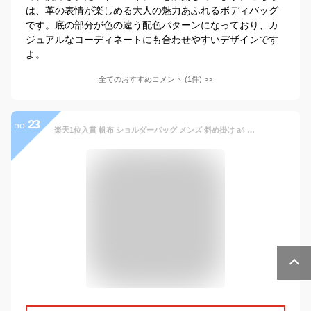
は、革の表情が楽しめる大人の魅力あふれるボディバッグ
です。底の部分が色の違う配色パターンになっており、カ
ジュアルなコーディネートにも合わせやすいデザインです
よ。
全てのおすすめコメント
(
1
件)
>
23
no.
楽天1位入賞 帆布 ショルダーバッグ メンズ 斜め掛け a4 キャンバス 布 レディース 通勤 通学 斜めがけバッグ シンプル 大きめ 大容量 斜め掛け 男女兼用 ユニセックス カジュアル 丈夫 長持ち 送料無料 帆布ショルダーバッグ 50代 40代 30代 UpAStorm 【Mサイズ】