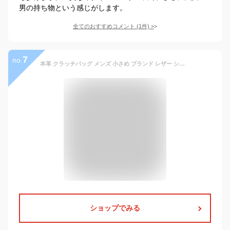
男の持ち物という感じがします。
全てのおすすめコメント
(
1
件)
>
7
no.
本革 クラッチバッグ メンズ 小さめ ブランド レザー ショルダーバッグ 肩紐付き おすすめ 人気 30代 40代 50代 ポーチ 軽い 軽量 名入れ レディース 楽天ランキング1位 3年間安心保証 hallelujah 母の日 プレゼント
ショップでみる