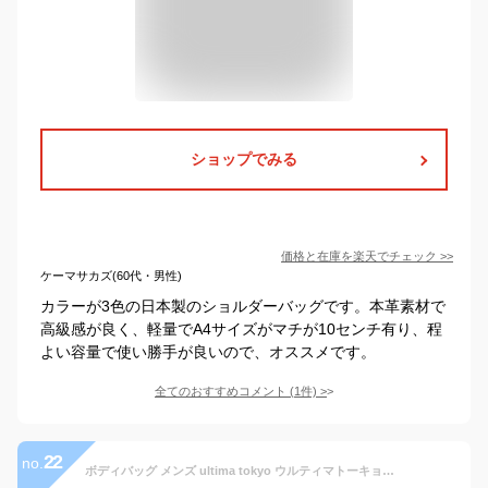
ショップでみる
価格と在庫を
楽天
でチェック
>>
ケーマサカズ(60代・男性)
カラーが3色の日本製のショルダーバッグです。本革素材で
高級感が良く、軽量でA4サイズがマチが10センチ有り、程
よい容量で使い勝手が良いので、オススメです。
全てのおすすめコメント
(
1
件)
>
22
no.
ボディバッグ メンズ ultima tokyo ウルティマトーキョー No.17366 デルタ 父の日 プレゼント 実用的