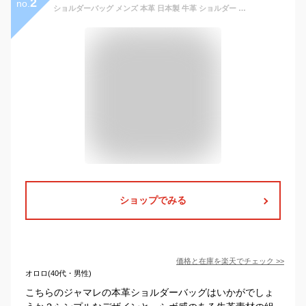
2
no.
ショルダーバッグ メンズ 本革 日本製 牛革 ショルダー バッグ ブランド Jamale 軽量 縦型 斜めがけ かっこいい お出かけ おしゃれ 人気 革 父 男性 肩掛け かばん 鞄 ボディバッグ サコッシュ 旅行 40代 50代 60代 プレゼント ギフト 4FB (7364-mens-1r) 父の日
ショップでみる
価格と在庫を
楽天
でチェック
>>
オロロ(40代・男性)
こちらのジャマレの本革ショルダーバッグはいかがでしょ