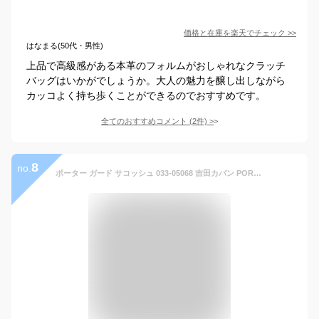
価格と在庫を
楽天
でチェック
>>
はなまる(50代・男性)
上品で高級感がある本革のフォルムがおしゃれなクラッチ
バッグはいかがでしょうか。大人の魅力を醸し出しながら
カッコよく持ち歩くことができるのでおすすめです。
全てのおすすめコメント
(
2
件)
>
8
no.
ポーター ガード サコッシュ 033-05068 吉田カバン PORTER GUARD SACOCHE ショルダーバッグ メンズ レディース A5 斜めがけ ショルダー 本革 レザー ブランド 小さめ ミニ バッグ ショルダー 本革 革 レザー 30代 40代 50代 ブランド メンズブランド