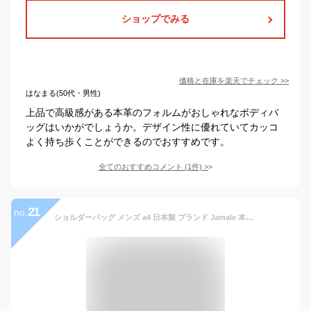
ショップでみる
価格と在庫を
楽天
でチェック
>>
はなまる(50代・男性)
上品で高級感がある本革のフォルムがおしゃれなボディバ
ッグはいかがでしょうか。デザイン性に優れていてカッコ
よく持ち歩くことができるのでおすすめです。
全てのおすすめコメント
(
1
件)
>
21
no.
ショルダーバッグ メンズ a4 日本製 ブランド Jamale 本革 牛革 小さめ ショルダー 軽い ベルト デザイン バッグ ビジネス 通勤 かばん レザー レザーバッグ 革 おしゃれ 斜めがけ かっこいい カメラバッグ 40代 50代 ギフト プレゼント (No.07000075-mens-1) 父の日