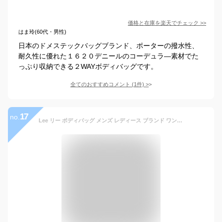
価格と在庫を
楽天
でチェック
>>
はま玲(60代・男性)
日本のドメステックバッグブランド、ポーターの撥水性、
耐久性に優れた１６２０デニールのコーデュラ―素材でた
っぷり収納できる２WAYボディバッグです。
全てのおすすめコメント
(
1
件)
>
17
no.
Lee リー ボディバッグ メンズ レディース ブランド ワンショルダー ショルダーバック ショルダーバッグ ボディーバッグ ボディバック 斜め掛けバッグ 斜めがけバッグ 男女兼用 人気 かっこいい シンプル おしゃれ 大人 320-3100