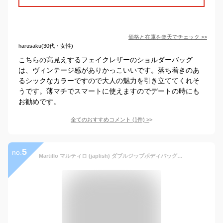
価格と在庫を
楽天
でチェック
>>
harusaku(30代・女性)
こちらの高見えするフェイクレザーのショルダーバッグ
は、ヴィンテージ感がありかっこいいです。落ち着きのあ
るシックなカラーですので大人の魅力を引き立ててくれそ
うです。薄マチでスマートに使えますのでデートの時にも
お勧めです。
全てのおすすめコメント
(
1
件)
>
5
no.
Martillo マルティロ (japlish) ダブルジップボディバッグ | ショルダー ボディバッグ 斜め掛け 本革 日本製 メンズ レディース 本皮 皮 革 ビジネス カジュアル 通勤 通学 ギフト プレゼント お祝い 誕生日 革婚式 30代 40代 50代 60代 [nouki2]