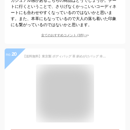
カジュアル感があるこちらの商品はどうでしょうか。デー
トに行くということで、さりげなくかっこいいコーディネ
ートにも合わせやすくなっているのではないかと思いま
す。また、本革にもなっているので大人の落ち着いた印象
にも繋がっているのではないかと思います。
全てのおすすめコメント
(
3
件)
>
20
no.
【送料無料】東京製 ボディバッグ 革 斜めがけバッグ 本革 革 コーデュラ 異素材ミックス 日本製 軽量設計 メンズ 男性 通勤 肩掛け かっこいい おしゃれ 軽い 帰省 旅行 行楽 ギフト ラッピング 誕生日 プレゼント 春夏 新学期 新生活 40代 父の日