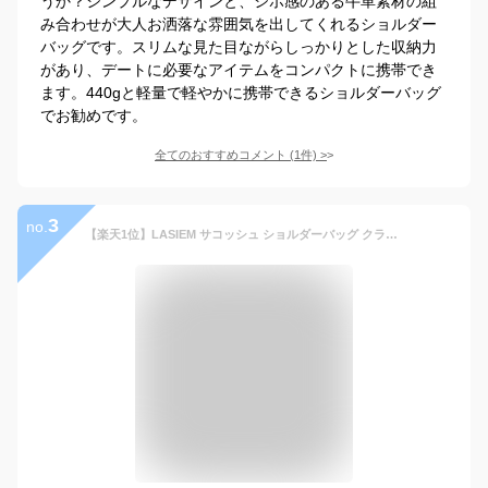
うか？シンプルなデザインと、シボ感のある牛革素材の組
み合わせが大人お洒落な雰囲気を出してくれるショルダー
バッグです。スリムな見た目ながらしっかりとした収納力
があり、デートに必要なアイテムをコンパクトに携帯でき
ます。440gと軽量で軽やかに携帯できるショルダーバッグ
でお勧めです。
全てのおすすめコメント
(
1
件)
>
3
no.
【楽天1位】LASIEM サコッシュ ショルダーバッグ クラッチバッグ セカンドバッグ メンズ 父の日 革 レザー 本革 小さめ 小さい スマホショルダー 薄い 軽い 斜めがけ 斜め掛け 肩掛け 肩かけ コンパクト スリム バック 薄マチ ブランド かっこいい シンプル 実用的