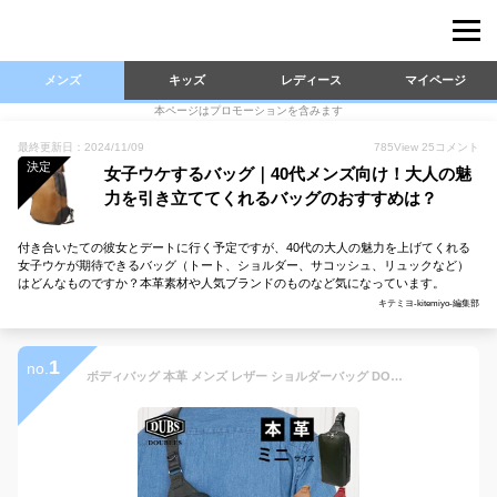
メンズ
キッズ
レディース
マイページ
本ページはプロモーションを含みます
最終更新日：2024/11/09
785
View
25
コメント
決定
女子ウケするバッグ｜40代メンズ向け！大人の魅
力を引き立ててくれるバッグのおすすめは？
付き合いたての彼女とデートに行く予定ですが、40代の大人の魅力を上げてくれる
女子ウケが期待できるバッグ（トート、ショルダー、サコッシュ、リュックなど）
はどんなものですか？本革素材や人気ブランドのものなど気になっています。
キテミヨ-kitemiyo-編集部
1
no.
ボディバッグ 本革 メンズ レザー ショルダーバッグ DOUBLES JVA-7424 縦型 ボディーバッグ ワンショルダー 斜めがけ 小さめ 40代 ブランド 大人 革 紳士 ダブルス かばん