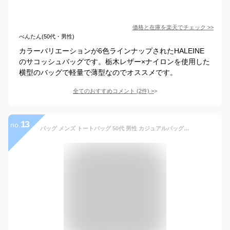
価格と在庫を
楽天
でチェック
>>
べんたん(50代・男性)
カラーバリエーションが6色ラインナップされたHALEINE
のサコッシュバッグです。栃木レザー×ナイロンを使用した
横型のバッグで軽量で薄型なのでオススメです。
全てのおすすめコメント
(
2
件)
>
13
no.
バッグ メンズ トートバッグ 50代 男性 カジュアルバッグ 誕生日 プレゼント ファッション 春 メンズビジネストートバッグ カジュアル トートバック かばん 鞄 バック ビジネス ビジカジ 40代 メンズファッション おしゃれ かっこいい ちょいワル イケオジ トート a4