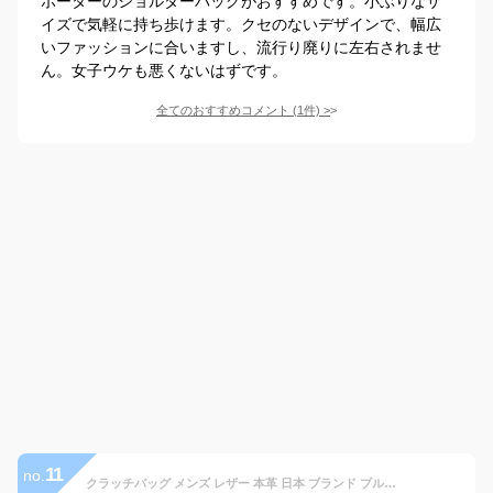
ポーターのショルダーバッグがおすすめです。小ぶりなサ
イズで気軽に持ち歩けます。クセのないデザインで、幅広
いファッションに合いますし、流行り廃りに左右されませ
ん。女子ウケも悪くないはずです。
全てのおすすめコメント
(
1
件)
>
11
no.
クラッチバッグ メンズ レザー 本革 日本 ブランド ブルー ネイビー 青色 レディース セカンドバッグ 大容量 鞄 大きい カバン 手持ち 小さい ミニ おしゃれ 大人 キレイめ fetia(フェティア) ライロアシリーズ(Rairoa Series)