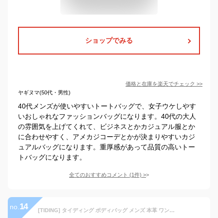
ショップでみる
価格と在庫を
楽天
でチェック
>>
ヤギヌマ(50代・男性)
40代メンズが使いやすいトートバッグで、女子ウケしやす
いおしゃれなファッションバッグになります。40代の大人
の雰囲気を上げてくれて、ビジネスとかカジュアル服とか
に合わせやすく、アメカジコーデとかが決まりやすいカジ
ュアルバッグになります。重厚感があって品質の高いトー
トバッグになります。
全てのおすすめコメント
(
1
件)
>
14
no.
[TIDING] タイディング ボディバッグ メンズ 本革 ワンショルダーバッグ 厚手牛革 左右両掛け 斜め掛け iPad対応 マルチカラー キャメル【日本会社正規品】