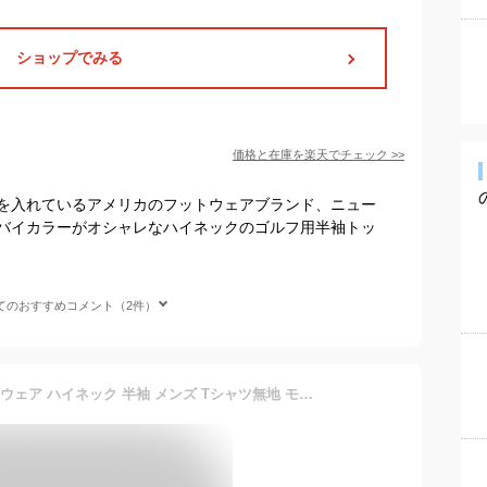
ショップでみる
価格と在庫を
楽天
でチェック
>>
を入れているアメリカのフットウェアブランド、ニュー
バイカラーがオシャレなハイネックのゴルフ用半袖トッ
てのおすすめコメント（2件）
[koalee] 2枚セット！ゴルフウェア ハイネック 半袖 メンズ Tシャツ無地 モックネックシャツ ハイネックtシャツ 半袖 モックネック ゴルフtシャツ ストレッチ トップス カットソー スポーツウェア