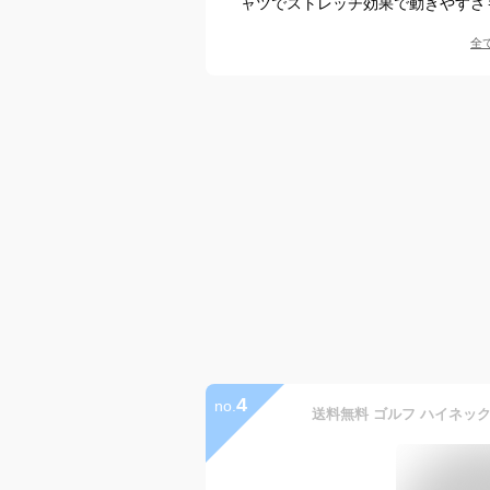
ャツでストレッチ効果で動きやすさ
全
4
no.