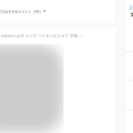
てのおすすめコメント（3件）
ニューバランス ゴルフ new balance golf メンズ ハイネックシャツ 半袖 モックネックシャツ ストレッチ COOL 涼しい素材 配色デザイン カラーブロック ロゴプリント M～3L 2024 春夏 新作 ゴルフウェア