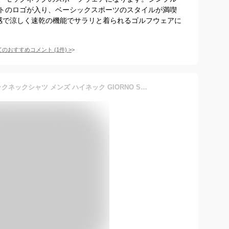
トのロゴが入り、ベーシックスポーツのスタイルが満喫
感で涼しく速乾の機能でサラリと着られるゴルフウェアに
てのおすすめコメント
(
1
件)
>
[TopIsm] ゴルフウェア モックネックシャツ メンズ ハイネック GIORNO SEVEN ジョルノセブン ゴルフ 吸汗速乾ドライ ストレッチ 半袖 無地 ロゴ ポロシャツ 春夏 1-ホワイト XL