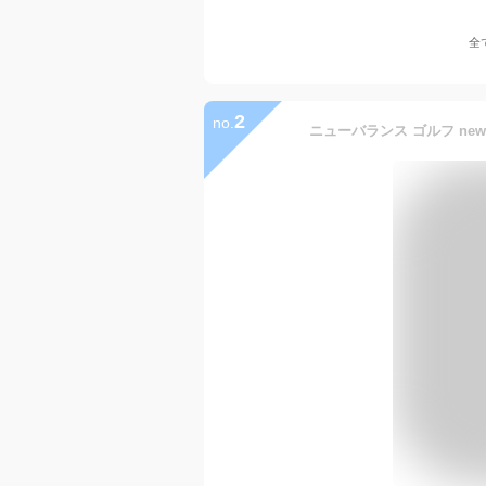
全
2
no.