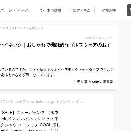
ズ
レディース
受付中の質問
人気アイテム
特集記事
ージはプロモーションを含みます
258
View
19
コメント
ハイネック｜おしゃれで機能的なゴルフウェアのおす
しているのですが、おすすめはありますか？モックネックタイプでも大丈
のあるものなどが気になっています。
キテミヨ-kitemiyo-編集部
【30％OFF SALE】ニューバランス ゴルフ new balance golf メンズ ハイネックシャツ 半袖 モックネックシャツ ストレッチ COOL 涼しい素材 配色デザイン カラーブロック ロゴプリント M～3L 2024 春夏 新作 ゴルフウェア