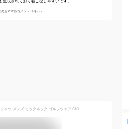
も重視されており着こなしやすいです。
てのおすすめコメント
(
1
件)
>
送料無料 ゴルフ ハイネックシャツ メンズ モックネック ゴルフウェア GIORNO SEVEN ジョルノセブン ポロシャツ 接触冷感 ストレッチ 半袖 無地 ロゴ 切替 トップス カットソー Tシャツ スポーツウェア 新作 春夏 おしゃれ ブランド MC ゆうパケ