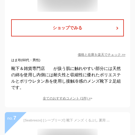
ショップでみる
価格と在庫を
楽天
でチェック
>>
はま玲(60代・男性)
靴下＆雑貨専門店 が扱う肌に触れやすい部分には天然
の綿を使用し内側には耐久性と収縮性に優れたポリエステ
ルとポリウレタン糸を使用し接触冷感のメンズ靴下２足組
です。
全てのおすすめコメント
(
1
件)
>
7
no.
[Seabreeze] [シーブリーズ] 靴下 メンズ くるぶし 夏用 6足セット 25-27cm メッシュ レーヨン素材 蒸れにくい