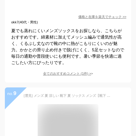
価格と在庫を
楽天
でチェック
>>
okk7(40代・男性)
夏でも蒸れにくいメンズソックスをお探しなら、こちらが
おすすめです。綿素材に加えてメッシュ編みで通気性が高
く、くるぶし丈なので靴の中に熱がこもりにくいのが魅
力。かかとの滑り止め付きで脱げにくく、5足セットなので
毎日の通勤や普段使いにも便利です。暑い季節を快適に過
ごしたい方にぴったりです。
全てのおすすめコメント
(
1
件)
>
9
no.
[雲見] メンズ 夏 涼しい 靴下 夏 ソックス メンズ【靴下 メッシュ 5足セット】 通気性 抗菌消臭 綿 涼しい 薄手 吸汗 蒸れない 柔らかい ビジネス 紳士 通勤 通学 耐久性 吸汗 無地 24-28cm (JP, アルファベット, Free Size, ライトグレー)