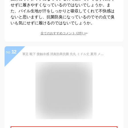
せずに履きやすくなっているのではないでしょうか。ま
た、パイル生地が汗をしっかりと吸収してくれて不快感は
ないと思いますし、抗菌防臭になっているのでその点で臭
いも気にせずに履けるのではないでしょうか。
全てのおすすめコメント
(
2
件)
>
12
no.
軍足 靴下 接触冷感 消臭効果抗菌 先丸 ミドル丈 夏用 メッシュ 3色組 メンズソックス 24.5～27cm グレー ネイビー CF712 | 夏 綿 抗菌 消臭 送料無料メンズ靴下 消臭靴下 安全靴 作業用 蒸れない まとめ買い セット