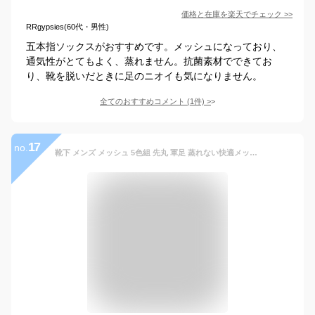
価格と在庫を
楽天
でチェック
>>
RRgypsies(60代・男性)
五本指ソックスがおすすめです。メッシュになっており、
通気性がとてもよく、蒸れません。抗菌素材でできてお
り、靴を脱いだときに足のニオイも気になりません。
全てのおすすめコメント
(
1
件)
>
17
no.
靴下 メンズ メッシュ 5色組 先丸 軍足 蒸れない快適メッシュ ソックス 25～27cm 高級コーマ綿糸使用でソフトな履き心地 KM770 ｜ 送料無料 綿 夏用 夏 涼しい 安全靴 通気性 綿100 作業用 蒸れない まとめ買い セット