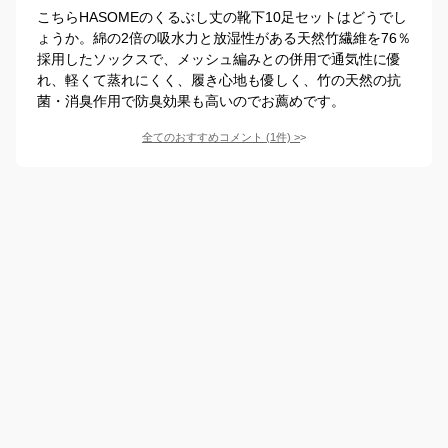
こちらHASOMEのくるぶし丈の靴下10足セットはどうでし
ょうか。綿の2倍の吸水力と放湿性がある天然竹繊維を76％
採用したソックスで、メッシュ編みとの併用で通気性に優
れ、軽くて蒸れにくく、履き心地も優しく、竹の天然の抗
菌・消臭作用で防臭効果も高いのでお薦めです。
全てのおすすめコメント
(
1
件)
>