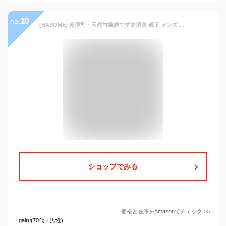
10
no.
[HASOME] 超薄型・天然竹繊維で抗菌消臭 靴下 メンズ 10足セット くるぶしソックス ビジネスソックス 夏用 薄型 竹繊維 通気性 蒸れない メッシュ 柔らかい 紳士靴下 ショートソックス 通勤 通学 くつ下 (24~27cm, ブラック 10足組)
ショップでみる
価格と在庫を
Amazon
でチェック
>>
gairu(70代・男性)