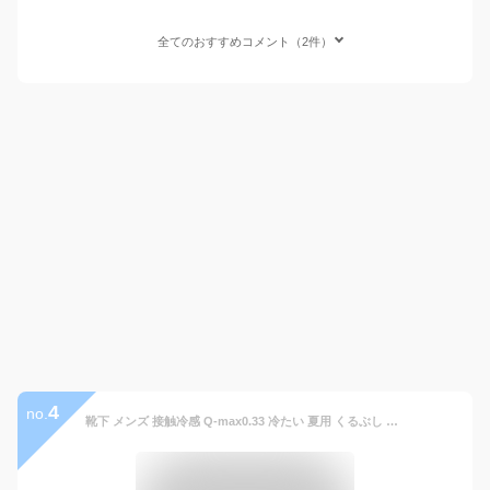
全てのおすすめコメント（2件）
4
no.
靴下 メンズ 接触冷感 Q-max0.33 冷たい 夏用 くるぶし ハーフ ショート丈 抗菌防臭 メッシュ ビジネス スクール 黒 25-27cm 4足セット