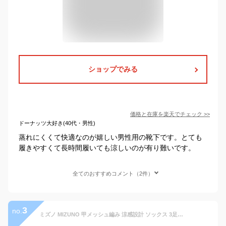
ショップでみる
価格と在庫を
楽天
でチェック
>>
ドーナッツ大好き(40代・男性)
蒸れにくくて快適なのが嬉しい男性用の靴下です。とても
履きやすくて長時間履いても涼しいのが有り難いです。
全てのおすすめコメント（2件）
3
no.
ミズノ MIZUNO 甲メッシュ編み 涼感設計 ソックス 3足組 メンズ ショートソックス 3P 靴下 正規品【Z6B】【パケ3】