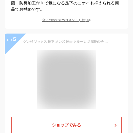
菌・防臭加工付きで気になる足下のニオイも抑えられる商
品でお勧めです。
全てのおすすめコメント
(
1
件)
>
5
no.
グンゼ ソックス 靴下 メンズ 紳士 クルー丈 足底鹿の子 冷感 消臭 抗菌 つま先補強 かかと補強 かかと直角設計 ずれにくい ひんやり 通気性 ロゴ刺繍 ビジネス 春夏 GUNZE POLO BSC PBZ051 25-27
ショップでみる