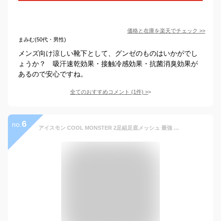
価格と在庫を
楽天
でチェック
>>
まみむ(50代・男性)
メンズ向け涼しい靴下として、グンゼのものはいかがでし
ょうか？ 吸汗速乾効果・接触冷感効果・抗菌消臭効果が
あるので安心ですね。
全てのおすすめコメント
(
1
件)
>
6
no.
アイスモン COOL MONSTER 2足組足底メッシュ 最強 接触冷感 Q-max 0.284 【税込1100円以上ご購入でポスト投函配送無料】ひんやり 冷感靴下 冷感ソックス 無地 ブラック メンズアイテム グラト 紳士ソックス 黒