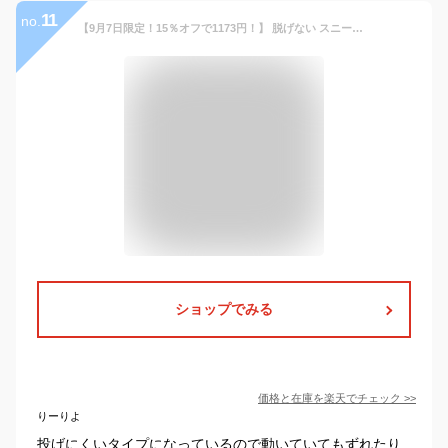
11
no.
【9月7日限定！15％オフで1173円！】 脱げない スニーカーソックス メンズソックス くるぶしソックス フットカバー 深履き 靴下 ソックス メンズ 紳士 吸湿 防臭 涼しい パイル 滑り止め 消臭 スポーツ カジュアル おしゃれ kuuupiii 25～28cm
ショップでみる
価格と在庫を
楽天
でチェック
>>
りーりよ
投げにくいタイプになっているので動いていてもずれたり