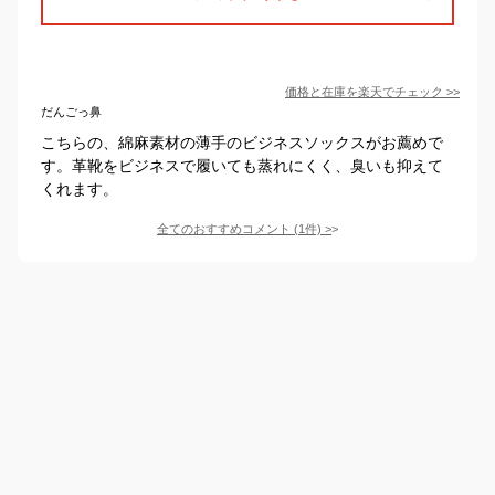
価格と在庫を
楽天
でチェック
>>
だんごっ鼻
こちらの、綿麻素材の薄手のビジネスソックスがお薦めで
す。革靴をビジネスで履いても蒸れにくく、臭いも抑えて
くれます。
全てのおすすめコメント
(
1
件)
>