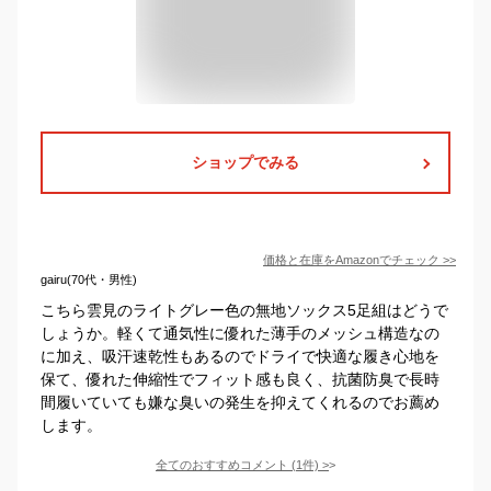
ショップでみる
価格と在庫を
Amazon
でチェック
>>
gairu(70代・男性)
こちら雲見のライトグレー色の無地ソックス5足組はどうで
しょうか。軽くて通気性に優れた薄手のメッシュ構造なの
に加え、吸汗速乾性もあるのでドライで快適な履き心地を
保て、優れた伸縮性でフィット感も良く、抗菌防臭で長時
間履いていても嫌な臭いの発生を抑えてくれるのでお薦め
します。
全てのおすすめコメント
(
1
件)
>