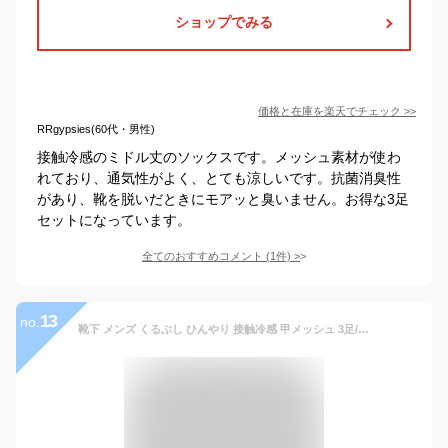
ショップでみる
価格と在庫を
楽天
でチェック
>>
RRgypsies(60代・男性)
接触冷感のミドル丈のソックスです。メッシュ素材が使わ
れており、通気性がよく、とても涼しいです。抗菌消臭性
があり、靴を脱いだときにモアッと臭いません。お得な3足
セットになっています。
全てのおすすめコメント
(
1
件)
>
13
no.
靴下 メンズ くるぶし ひんやり 接触冷感 甲メッシュ 3足/6足 クールソックス スニーカー丈 ツートンカラーアソート 25cm 26cm 27cm