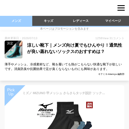
メンズ
キッズ
レディース
マイページ
本ページはプロモーションを含みます
最終更新日：2026/07/13
1258
View
31
コメント
決定
涼しい靴下｜メンズ向け夏でもひんやり！通気性
が良い蒸れないソックスのおすすめは？
薄手やメッシュ、冷感素材など、靴を履いても熱がこもらない快適な靴下が欲しい
です。消臭防臭や抗菌効果で足が臭くならないものにも興味があります。
キテミヨ-kitemiyo-編集部
Pick
ミズノ MIZUNO 甲メッシュ さらさらタッチ設計 ソックス 3足組 メンズ ショートソックス 薄地 3P 夏 靴下 正規品【Z6B】【パケ3】
Up