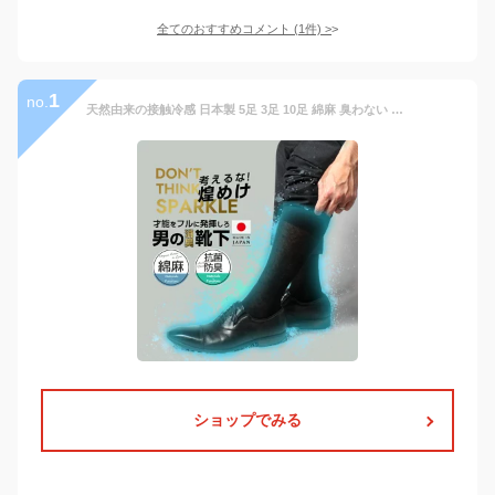
全てのおすすめコメント
(
1
件)
>
1
no.
天然由来の接触冷感 日本製 5足 3足 10足 綿麻 臭わない 蒸れない セット ソックス 夏用 靴下 メンズ 消臭靴下 麻 消臭 防臭 男性 ビジネス 薄手 薄い ビジネスソックス 蒸れない 足 臭い 足の臭い 臭く 涼しい 破れにくい 丈夫な靴下 夏 大きいサイズ 黒 24～30cm
ショップでみる