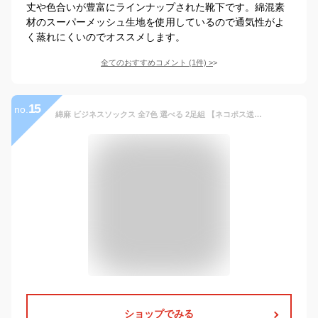
丈や色合いが豊富にラインナップされた靴下です。綿混素
材のスーパーメッシュ生地を使用しているので通気性がよ
く蒸れにくいのでオススメします。
全てのおすすめコメント
(
1
件)
>
15
no.
綿麻 ビジネスソックス 全7色 選べる 2足組 【ネコポス送料無料】 夏用 メンズ 蒸れにくい 爽やか 靴下 紳士 ブランド 日本製 ブランド クールビズ 千代治 夏用 プレゼント 父の日 薄手 蒸れない 臭わない 男性 無地 スーツ グレー 紳士靴下 黒 靴下メンズ
ショップでみる