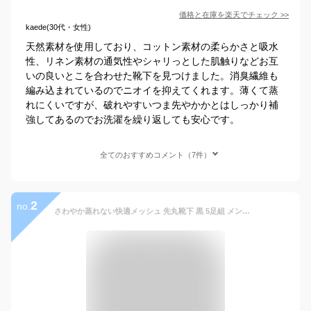
価格と在庫を
楽天
でチェック
>>
kaede(30代・女性)
天然素材を使用しており、コットン素材の柔らかさと吸水
性、リネン素材の通気性やシャリっとした肌触りなどお互
いの良いとこを合わせた靴下を見つけました。消臭繊維も
編み込まれているのでニオイを抑えてくれます。薄くて蒸
れにくいですが、破れやすいつま先やかかとはしっかり補
強してあるのでお洗濯を繰り返しても安心です。
全てのおすすめコメント（7件）
2
no.
さわやか蒸れない快適メッシュ 先丸靴下 黒 5足組 メンズ ソックス 25～27cm 高級コーマ綿糸使用でソフトな履き心地 軍足 KM773 | 靴下 紳士 夏用 メッシュ 綿 送料無料 メンズ靴下 涼しい 安全靴 作業用 通気性 まとめ買い セット