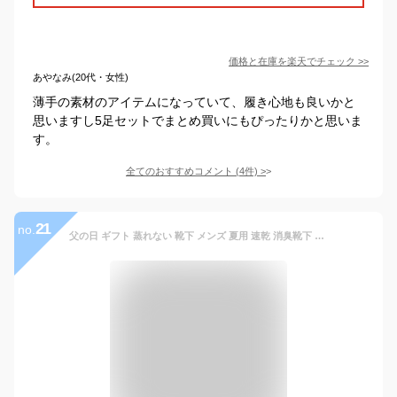
価格と在庫を
楽天
でチェック
>>
あやなみ(20代・女性)
薄手の素材のアイテムになっていて、履き心地も良いかと
思いますし5足セットでまとめ買いにもぴったりかと思いま
す。
全てのおすすめコメント
(
4
件)
>
21
no.
父の日 ギフト 蒸れない 靴下 メンズ 夏用 速乾 消臭靴下 日本製 綿麻 臭わない 乾きやすい ソックス 麻 消臭 防臭 抗菌 男性 ビジネス 薄手 薄い ビジネスソックス 足 臭い 足の臭い 涼しい 破れにくい 丈夫な靴下 夏 大きいサイズ 黒 臭くならない 28cm 29cm 30cm