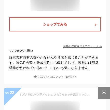
ショップでみる
価格と在庫を
楽天
でチェック
>>
リング(50代・男性)
綿麻素材特有の爽やかなひんやり感を感じることができま
す。通気性が良く吸放湿性にも優れており、裏糸には消臭
繊維が使われているので、においも気になりません。
全てのおすすめコメント
(
10
件)
>
22
no.
ミズノ MIZUNO 甲メッシュ さらさらタッチ設計 ソックス 3足組 メンズ ショートソックス 薄地 3P 夏 靴下 正規品【Z6B】【パケ3】