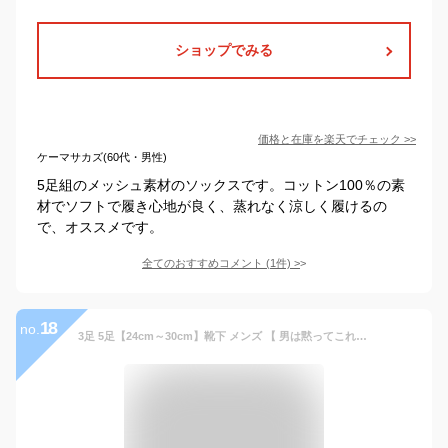
ショップでみる
価格と在庫を
楽天
でチェック
>>
ケーマサカズ(60代・男性)
5足組のメッシュ素材のソックスです。コットン100％の素
材でソフトで履き心地が良く、蒸れなく涼しく履けるの
で、オススメです。
全てのおすすめコメント
(
1
件)
>
18
no.
3足 5足【24cm～30cm】靴下 メンズ 【 男は黙ってこれを履け！ 】 日本製 消臭靴下 蒸れない靴下 セット 綿100% 消臭 防臭 臭わない ビジネス ソックス 黒 ビジネスソックス 蒸れない 臭い 足の臭い 臭く ならない 涼しい 破れにくい 丈夫な靴下 綿100 24-27cm 大きいサイズ