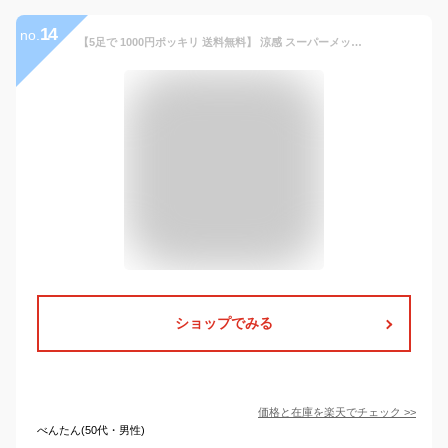
14
no.
【5足で 1000円ポッキリ 送料無料】 涼感 スーパーメッシュ ソックス メンズ 5足セット ショート丈 クルー丈 紳士 靴下 綿混 カジュアル ビジネス 通勤 くつ下 無地 シンプル ベーシック 紳士靴下 涼しい 蒸れない まとめ買い ぽっきり ポイント消化 ポイント消費
ショップでみる
価格と在庫を
楽天
でチェック
>>
べんたん(50代・男性)