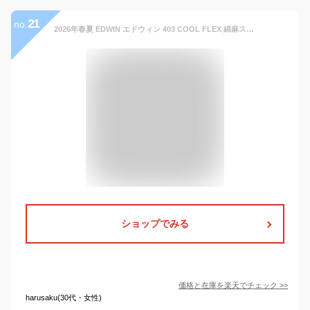
21
no.
2026年春夏 EDWIN エドウィン 403 COOL FLEX 綿麻ストレッチ ふつうのストレート E403CA 股上深め クール デニム メンズ ジーンズ 涼しいパンツ 送料無料
ショップでみる
価格と在庫を
楽天
でチェック
>>
harusaku(30代・女性)