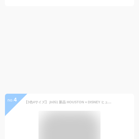
4
no.
【3色4サイズ】 jh051 新品 HOUSTON × DISNEY ヒューストン × ディズニー コラボ ミッキーマウス レトロ プリント 半袖 Tシャツ 22222 メンズ ヒューストン 30’s MICKEY PRINT S/S RINGER T-SHIRT ティーシャツ アメカジ 【smtb-kd】