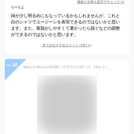
価格と在庫を
楽天
でチェック
>>
りーりよ
緑が少し明るめにもなっているかもしれませんが、これと
白のシャツでユージーンを表現できるのではないかと思い
ます。また、着脱がしやすくて暑かったら脱ぐなどの調整
ができるのではないかと思います。
全てのおすすめコメント
(
1
件)
>
14
no.
WALLA WALLA SPORT（ワラワラスポーツ） 13oz クルースウェット / トレーナー メンズ レディース ユニセックス ラグラン コットン 綿100％ 日本製 13oz CREW SWEAT SHIRT