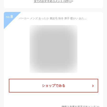
全てのおすすめコメント
(
1
件)
>
8
no.
パーカー メンズ あったか 裏起毛 秋冬 厚手 暖かい あたたかい 防寒 部屋着 ルームウェア ふわふわ かわいい 綿ポリエステル混紡素材 フルジップパーカー スウェットパーカー ジップアップパーカー 裏起毛パーカーメンズパーカー 白 黒 緑 グリーン 無地 シンプル 5620
ショップでみる
価格と在庫を
楽天
でチェック
>>