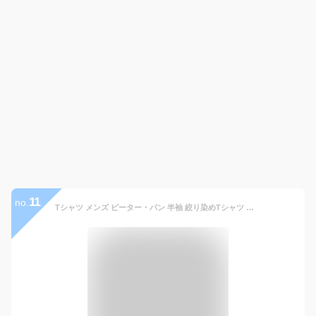
11
no.
Tシャツ メンズ ピーター・パン 半袖 絞り染めTシャツ レディース インナーシャツ 夏服 タイダイTシャツ プリントtシャツ ティーシャツ スポーツシャツ カジュアル トップス 上着 丸襟 おしゃれ ファッション 大きいサイズ 男女兼用