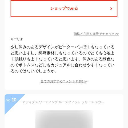
ショップでみる
価格と在庫を
楽天
でチェック
>>
りーりよ
少し深みのあるデザインがピーターパンぽくもなっている
と思いますし、綿麻素材にもなっているのでとても心地よ
く肌触りもよくなっていると思います。深みのある緑色な
のでボトムスなどにもカジュアルに合わせやすくなってい
るのではないでしょうか。
全てのおすすめコメント
(
1
件)
>
10
no.
アディダス ワーディング ルーズフィット フリース スウェットシャツ ジェンダーニュートラル スウェット メンズ ブラック 黒 ベージュ ホワイト 白 グリーン みどり ADIDAS IJM05 スポーツウェア ウエア トップス フリース 裏起毛 長袖 国内正規品