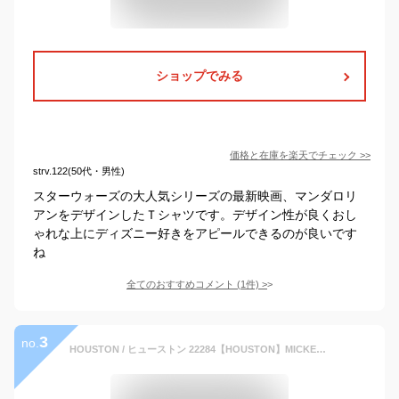
ショップでみる
価格と在庫を
楽天
でチェック
>>
strv.122(50代・男性)
スターウォーズの大人気シリーズの最新映画、マンダロリ
アンをデザインしたＴシャツです。デザイン性が良くおし
ゃれな上にディズニー好きをアピールできるのが良いです
ね
全てのおすすめコメント
(
1
件)
>
3
no.
HOUSTON / ヒューストン 22284【HOUSTON】MICKEY PIGMENT PT S/S RINGER TEE / ミッキーピグメント半袖リンガーTEEシャツ -全3色- メンズ レディース プリント ディズニー レトロ コラボ 大きいサイズ [22284]