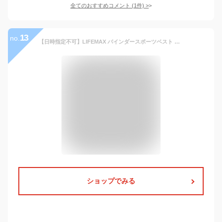
全てのおすすめコメント
(
1
件)
>
13
no.
【日時指定不可】LIFEMAX バインダースポーツベスト MJ0068｜メンズ レディース ユニセックス｜無地｜白 ホワイト 赤 レッド 橙 オレンジ 黄色 イエロー 緑 グリーン 水色 青 ターコイズ ロイヤルブルー 紺 ネイビー グレー 黒 ブラック 全10色｜M L XL XXL (B)
ショップでみる