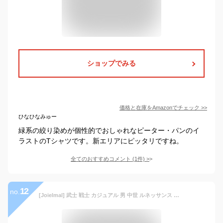
ショップでみる
価格と在庫を
Amazon
でチェック
>>
ひなひなみゅー
緑系の絞り染めが個性的でおしゃれなピーター・パンのイ
ラストのTシャツです。新エリアにピッタリですね。
全てのおすすめコメント
(
1
件)
>
12
no.
[Joielmal] 武士 戦士 カジュアル 男 中世 ルネッサンス 服 文芸復興 大人 メンズ オーバーオール 海賊 コスチューム 衣装 演劇 舞台 ステージ衣装 コスプレ 仮装 騎士 エレガント ハロウィン 演出服 中世紀 ヨーロッパ トップス 文化祭(XL/グリーン)