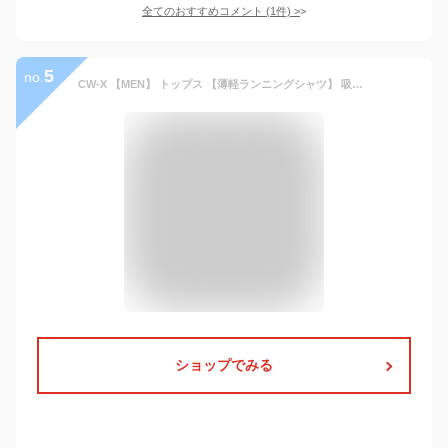
全てのおすすめコメント
(
1
件)
>
5
no.
CW-X 【MEN】 トップス 【薄軽ランニングシャツ】 吸汗速乾性(本体) CW-X シーダブリューエックス スポーツ・アウトドア用品 トレーニング・フィットネス用品【送料無料】[Rakuten Fashion]
ショップでみる