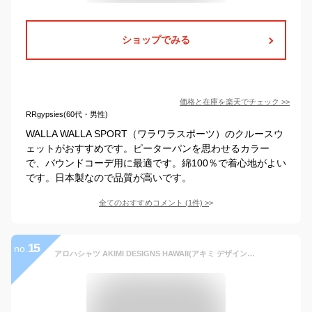
ショップでみる
価格と在庫を
楽天
でチェック
>>
RRgypsies(60代・男性)
WALLA WALLA SPORT（ワラワラスポーツ）のクルースウ
ェットがおすすめです。ピーターパンを思わせるカラー
で、バウンドコーデ用に最適です。綿100％で着心地がよい
です。日本製なので品質が高いです。
全てのおすすめコメント
(
1
件)
>
15
no.
アロハシャツ AKIMI DESIGNS HAWAII(アキミ デザインズ ハワイ） COL017 半袖 メンズ 黄緑（ライム色） 柄無し 新品 大きいサイズ プレゼント おしゃれ クールビズ ビジネス 人気 コットン35％ポリ65％ 開襟（オープンカラー）