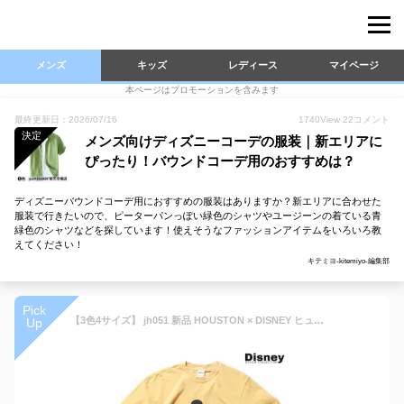
メンズ
キッズ
レディース
マイページ
本ページはプロモーションを含みます
最終更新日：2026/07/16
1740
View
22
コメント
決定
メンズ向けディズニーコーデの服装｜新エリアに
ぴったり！バウンドコーデ用のおすすめは？
ディズニーバウンドコーデ用におすすめの服装はありますか？新エリアに合わせた
服装で行きたいので、ピーターパンっぽい緑色のシャツやユージーンの着ている青
緑色のシャツなどを探しています！使えそうなファッションアイテムをいろいろ教
えてください！
キテミヨ-kitemiyo-編集部
Pick
【3色4サイズ】 jh051 新品 HOUSTON × DISNEY ヒューストン × ディズニー コラボ ミッキーマウス レトロ プリント 半袖 Tシャツ 22222 メンズ ヒューストン 30’s MICKEY PRINT S/S RINGER T-SHIRT ティーシャツ アメカジ 【smtb-kd】
Up