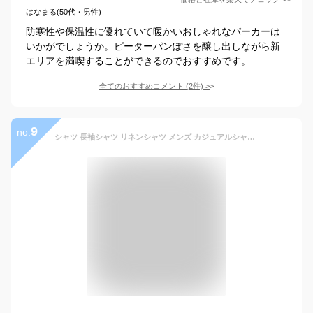
はなまる(50代・男性)
防寒性や保温性に優れていて暖かいおしゃれなパーカーは
いかがでしょうか。ピーターパンぽさを醸し出しながら新
エリアを満喫することができるのでおすすめです。
全てのおすすめコメント
(
2
件)
>
9
no.
シャツ 長袖シャツ リネンシャツ メンズ カジュアルシャツ shirt 無地 シンプル 薄地 普段着 ゆったり風 シャツジャケット トップス 綿麻 春夏秋物 原宿系 新品 涼しい S-XXL