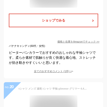
ショップでみる
価格と在庫を
Amazon
でチェック
>>
バナナキャンディ(60代・女性)
ピーターパンカラーでおすすめのおしゃれな半袖シャツで
す。柔らか素材で肌触りが良く快適な着心地、ストレッチ
が効き動きやすくいいと思います。
全てのおすすめコメント
(
1
件)
>
20
no.
tシャツ メンズ 速乾 tシャツ 半袖 glimmer グリマー 4.4オンス ドライ Tシャツ 00300-ACT 男女兼用 ポリエステル メッシュ ブルー 青 ピンク イエロー 黄 グレー グリーン 緑 SS S M L LL