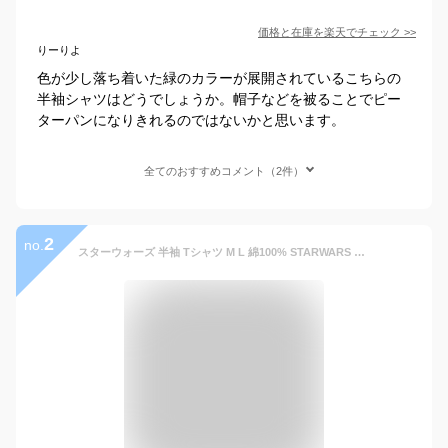
価格と在庫を
楽天
でチェック
>>
りーりよ
色が少し落ち着いた緑のカラーが展開されているこちらの
半袖シャツはどうでしょうか。帽子などを被ることでピー
ターパンになりきれるのではないかと思います。
全てのおすすめコメント（2件）
2
no.
スターウォーズ 半袖 Tシャツ M L 綿100% STARWARS マンダロリアン グローグー プリント 大人服 メンズ 映画コラボ トップス カットソー かっこいい オシャレ ルーズ感 アメコミ マンダロリアンアンドグローグー 可愛い