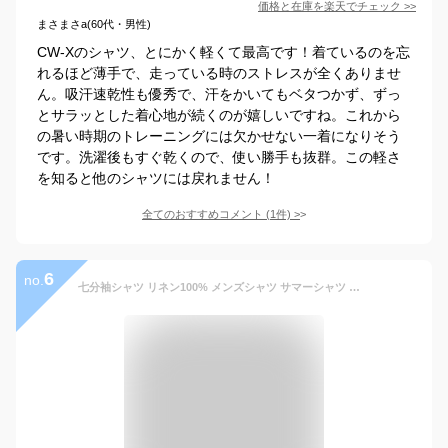
価格と在庫を
楽天
でチェック
>>
まさまさa(60代・男性)
CW-Xのシャツ、とにかく軽くて最高です！着ているのを忘
れるほど薄手で、走っている時のストレスが全くありませ
ん。吸汗速乾性も優秀で、汗をかいてもベタつかず、ずっ
とサラッとした着心地が続くのが嬉しいですね。これから
の暑い時期のトレーニングには欠かせない一着になりそう
です。洗濯後もすぐ乾くので、使い勝手も抜群。この軽さ
を知ると他のシャツには戻れません！
全てのおすすめコメント
(
1
件)
>
6
no.
七分袖シャツ リネン100% メンズシャツ サマーシャツ カジュアルシャツ 7分袖 麻生地 シャツ トップス 通気性 吸汗性 薄手 ゆったり 涼しい シンプル ファッション 春服 夏服 父の日