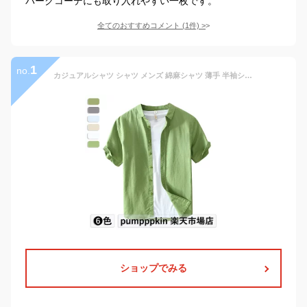
パークコーデにも取り入れやすい一枚です。
全てのおすすめコメント
(
1
件)
>
1
no.
カジュアルシャツ シャツ メンズ 綿麻シャツ 薄手 半袖シャツ リネンシャツ 春 夏 男性用 薄地 綿シャツ コットン リネン 100％ おしゃれ 無地 シャツ 大きいサイズ 軽くて涼しい 通気性抜群 トップス 白 緑 青 グレー M L XL 2XL 3XL 4XL
ショップでみる