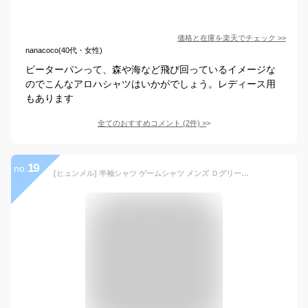
価格と在庫を
楽天
でチェック
>>
nanacoco(40代・女性)
ピーターパンって、森や海など飛び回っているイメージな
のでこんなアロハシャツはいかがでしょう。レディース用
もあります
全てのおすすめコメント
(
2
件)
>
19
no.
[ヒュンメル] 半袖シャツ ゲームシャツ メンズ Ｄグリーン＊ホワイト (5610) O