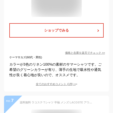
ショップでみる
価格と在庫を
楽天
でチェック
>>
ケーマサカズ(60代・男性)
カラーが3色のリネン100%の素材のサマーシャツです。ご
希望のグリーンカラーが有り、薄手の生地で吸水性や通気
性が良く着心地が良いので、オススメです。
全てのおすすめコメント
(
1
件)
>
7
no.
送料無料 ラコステ Tシャツ 半袖 メンズ LACOSTE アウトラインクロック ポケットT クルーネック 無地 ワンポイント メンズウェア カジュアル ポケT シンプル わに ワニ 黒 緑 紺 白 ベージュ 男性用 服 ブランド アパレル/TH5581-99