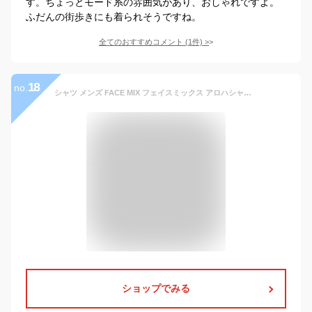
す。ちょっとモード系の雰囲気があり、おしゃれですよ。
ふだんの街歩きにも着られそうですね。
全てのおすすめコメント
(
1
件)
>
18
no.
シャツ メンズ FACE MIX フェイスミックス アロハシャツ (ウミガメ) FB4545U fb4545u 男女兼用 ユニセックス 大きいサイズ 男子用 女性用 レディース トップス はおり オープンカラーシャツ 涼しい カジュアル 総柄 青 緑 ブルー グリーン SS S M L XL LL 3L 4L
ショップでみる