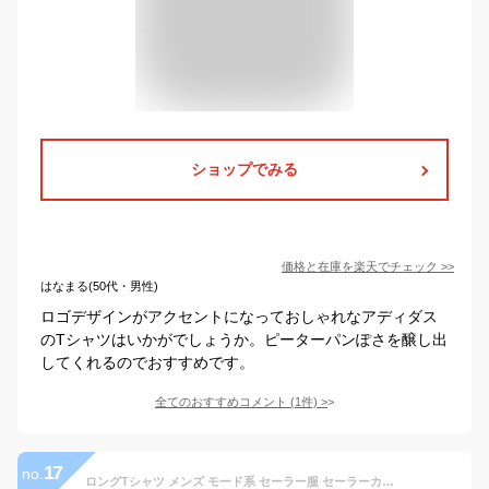
ショップでみる
価格と在庫を
楽天
でチェック
>>
はなまる(50代・男性)
ロゴデザインがアクセントになっておしゃれなアディダス
のTシャツはいかがでしょうか。ピーターパンぽさを醸し出
してくれるのでおすすめです。
全てのおすすめコメント
(
1
件)
>
17
no.
ロングTシャツ メンズ モード系 セーラー服 セーラーカットソー ライン ロング丈 ビッグカットソー モードファッション ロンT オーバーサイズカットソー インポート 個性的 V系 ヴィジュアル系 ブラック 黒 ビター系 韓国 トップス 衣装 2020 春 秋 冬 新作 送料無料