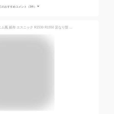
てのおすすめコメント（3件）
大和工房 雪駄 美濃和紙 デニム風 紙布 エスニック R1530 R1550 足なり型 和紙 松久永助紙店 和服 和装 浴衣 着物 洋服 デニムに 職人 手作業 メンズ レディース 男性用 女性用 衝撃軽減 足ズレ防止 履き心地良い アーバンサンダル サンダル 下駄 ビーチサンダル 送料無料