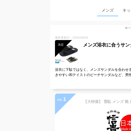
メンズ
キッ
本ペ
最終更新日：2026/08/05
メンズ浴衣に合うサン
決定
浴衣に下駄ではなく、メンズサンダルを合わせ
きやすい和テイストのビーチサンダルなど、男
1
no.