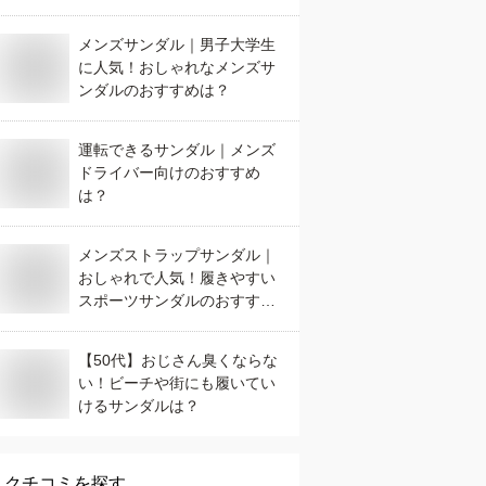
すめは？
メンズサンダル｜男子大学生
に人気！おしゃれなメンズサ
ンダルのおすすめは？
運転できるサンダル｜メンズ
ドライバー向けのおすすめ
は？
メンズストラップサンダル｜
おしゃれで人気！履きやすい
スポーツサンダルのおすすめ
は？
【50代】おじさん臭くならな
い！ビーチや街にも履いてい
けるサンダルは？
クチコミを探す