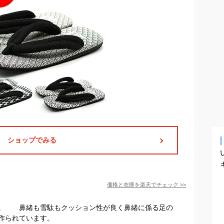
ショップでみる
価格と在庫を
楽天
でチェック
>>
す。 鼻緒も雪駄もクッション性が良く鼻緒に係る足の
作られています。