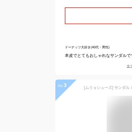
ドーナッツ大好き(40代・男性)
本皮でとてもおしゃれなサンダルで
全
3
no.