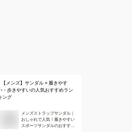
【メンズ】
サンダル × 履きやす
い・歩きやすい
の人気おすすめラン
キング
メンズストラップサンダル｜
おしゃれで人気！履きやすい
スポーツサンダルのおすすめ
は？