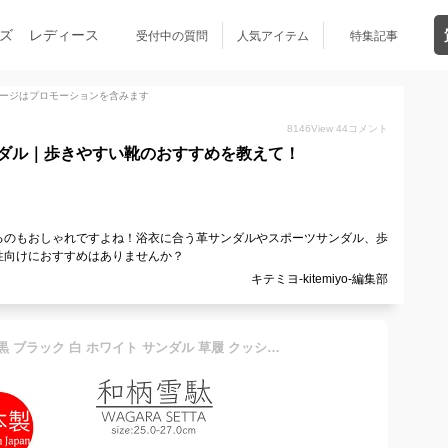
ズ
レディース
受付中の質問
人気アイテム
特集記事
ージはプロモーションを含みます
8146
View
44
コメント
ダル｜歩きやすい靴のおすすめを教えて！
るのもおしゃれですよね！浴衣に合う革サンダルやスポーツサンダル、歩
性向けにおすすめはありませんか？
キテミヨ-kitemiyo-編集部
【大特価】 雪駄 メンズ 靴 黒 ブラック 白 ホワイト サンダル 草履 クッション性 快適 履きやすい 痛くなりにくい 和柄 着物 浴衣 甚兵衛 花火 祭り モノクロ 日本製 シンプル 夏 お出かけ おしゃれ 大人 男性 鼻緒 ガビック GAViC GS2234