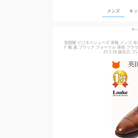
メンズ
キッ
本ペ
英国製 ビジネスシューズ 革靴 メンズ 
ド 靴 黒 ブラック フォーマル 茶色 ブラウ
27.5 28 誕生日