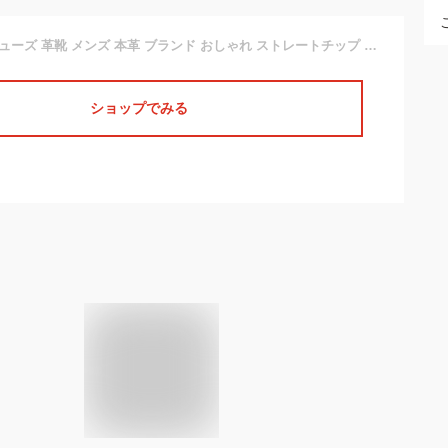
英国製 ビジネスシューズ 革靴 メンズ 本革 ブランド おしゃれ ストレートチップ 内羽根 オックスフォード 靴 黒 ブラック フォーマル 茶色 ブラウン 高級 イギリス Loake ローク オックスフォードシューズ 24.5 27.5 28 誕生日 プレゼント ギフト 結婚式 就職祝い 冠婚葬祭
ショップでみる