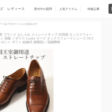
ズ
レディース
受付中の質問
人気アイテム
特集記事
ージはプロモーションを含みます
本革 ブランド おしゃれ ストレートチップ 内羽根 オックスフォー
ン 高級 イギリス Loake ローク オックスフォードシューズ 24.5
 プレゼント ギフト 結婚式 就職祝い 冠婚葬祭