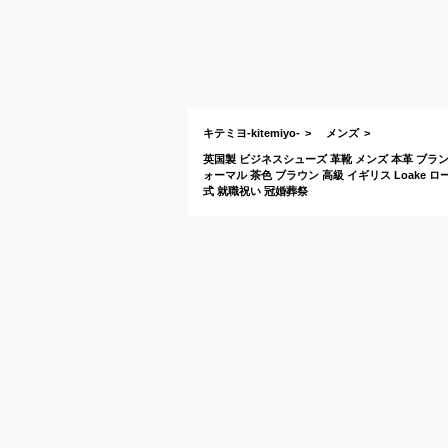
キテミヨ-kitemiyo-
メンズ
英国製 ビジネスシューズ 革靴 メンズ 本革 ブラン
ォーマル 茶色 ブラウン 高級 イギリス Loake ロー
式 就職祝い 冠婚葬祭