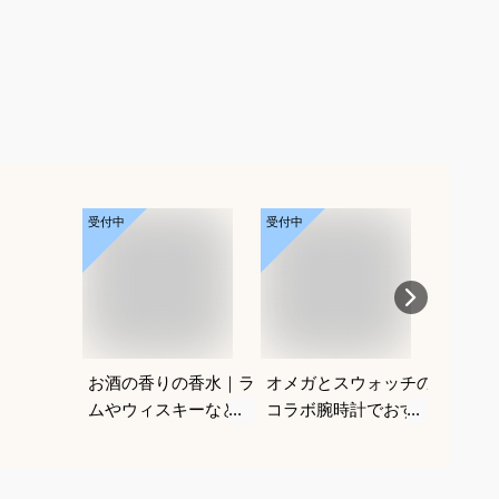
受付中
受付中
受付中
お酒の香りの香水｜ラ
オメガとスウォッチの
深剃り
ムやウィスキーなどの
コラボ腕時計でおすす
気シェ
香りがする大人向けメ
めは？
も便利
ンズフレグランスのお
えてく
すすめは？