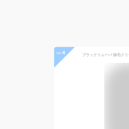
4
no.