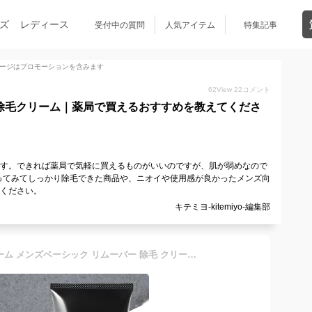
ズ
レディース
受付中の質問
人気アイテム
特集記事
ージはプロモーションを含みます
62
View
22
コメント
る除毛クリーム｜薬局で買えるおすすめを教えてくださ
ます。できれば薬局で気軽に買えるものがいいのですが、肌が弱めなので
ってみてしっかり除毛できた商品や、ニオイや使用感が良かったメンズ向
てください。
キテミヨ-kitemiyo-編集部
【最短5分でOK】除毛クリーム メンズベーシック リムーバー 除毛 クリームクリーム メンズ VIO対応 医薬部外品 250g