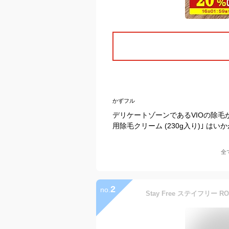
かずフル
デリケートゾーンであるVIOの除毛
用除毛クリーム (230g入り)｣ は
全
2
no.