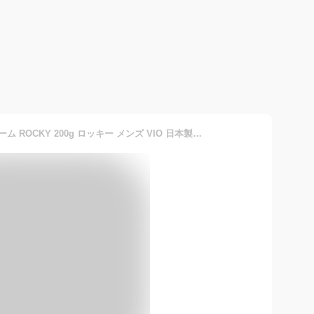
ブラックリムーバ 除毛クリーム ROCKY 200g ロッキー メンズ VIO 日本製 低刺激 スキンケア 除毛 最短5分 除毛クリーム レディース スキンケア除毛 ムダ毛 除毛剤 ツルツル クリーム 簡単除毛 送料無料 化粧品 医薬部外品