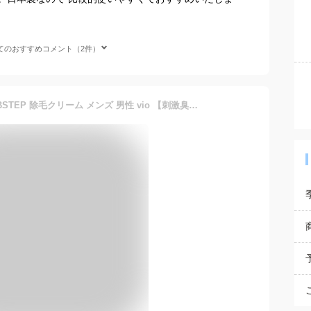
てのおすすめコメント（2件）
【最大20％OFFクーポン】BSTEP 除毛クリーム メンズ 男性 vio 【刺激臭が少なくVIO対応×低刺激で大容量の230g×医薬部外品】ムダ毛処理 ボディケア プレゼント ギフト 医薬部外品