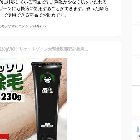
IOに対応している商品です。刺激が少なく肌をいたわる
ゾーンにも快適に使用することができます。優れた除毛
して使用できる商品でお勧めです。
てのおすすめコメント
(
1
件)
>
【20%OFF】 除毛クリーム230gVIOデリケートゾーン大容量医薬部外品炭配合クリームメンズゴリラ男性用敏感肌除毛剤メンズ除毛クリーム毛の処理vio自宅セルフ男性子供メンズ用毛処理セルフブラジリアンワックスメンズ