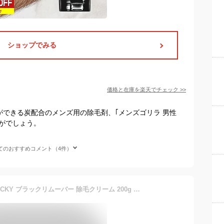
ショップでみる
価格と在庫を
楽天
でチェック
>>
ができる炭配合のメンズ用の除毛剤、｢メンズゴリラ 男性
いかがでしょう。
てのおすすめコメント（4件）
Stay Free ステイフリー ROCKY ブラックリムーバー 除毛クリーム 200g 医薬部外品 Stay Free 脱毛 [1083] 送料無料 ロッキー メンズ VIO 日本製 低刺激 スキンケア 除毛 脱毛 抑毛 ムダ毛 最速5分 脱毛クリーム デリケートゾーン アンダーヘア