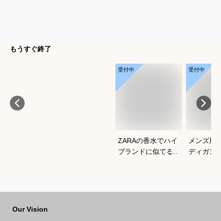
もうすぐ終了
受付中
受付中
ZARAの香水でハイ
メンズ用
ブランドに似てるメ
ディガン
ンズ香水のおすすめ
すい薄手
を教えてください
は？
Our Vision