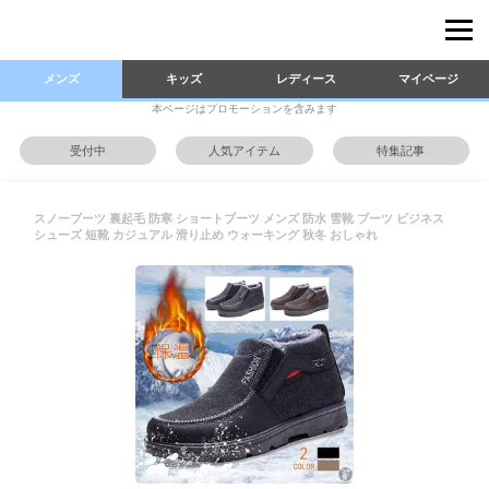
メンズ
キッズ
レディース
マイページ
本ページはプロモーションを含みます
受付中
人気アイテム
特集記事
スノーブーツ 裏起毛 防寒 ショートブーツ メンズ 防水 雪靴 ブーツ ビジネス
シューズ 短靴 カジュアル 滑り止め ウォーキング 秋冬 おしゃれ