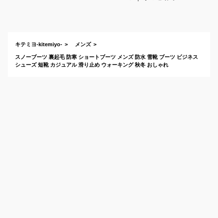
暖かい！滑らない防
水ビジネスシューズ
のおすすめは？
キテミヨ-kitemiyo-
メンズ
スノーブーツ 裏起毛 防寒 ショートブーツ メンズ 防水 雪靴 ブーツ ビジネス
シューズ 短靴 カジュアル 滑り止め ウォーキング 秋冬 おしゃれ