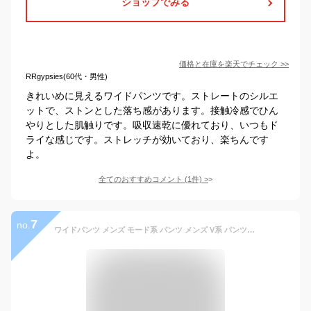
ショップでみる
価格と在庫を
楽天
でチェック
>>
RRgypsies(60代・男性)
きれいめに見えるワイドパンツです。ストレートのシルエ
ットで、ストンとした落ち感があります。接触冷感でひん
やりとした肌触りです。吸収速乾に優れており、いつもド
ライな感じです。ストレッチが効いており、楽ちんです
よ。
全てのおすすめコメント
(
1
件)
>
7
no.
ワイドパンツ メンズ モード系 パンツ メンズ V系 パンツ メンズ 麻パンツ メンズ ルーズパンツ レディース 変形 パンツ ヴィジュアル系 ファッション 変形 スカート男子 春 夏 秋 新作 ボトムス サロン系 きれい目 お兄系 ホスト 衣装