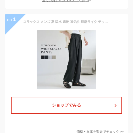
1
no.
スラックス メンズ 夏 吸水 速乾 通気性 綿麻ライク テックキャンバス ワイドパンツ タック ストレート ゆったり ルーズ リラックス キレイめ ブラック グレー ネイビー ベージュ 春服 夏服 20代 30代 40代 50代 60代
ショップでみる
価格と在庫を
楽天
でチェック
>>