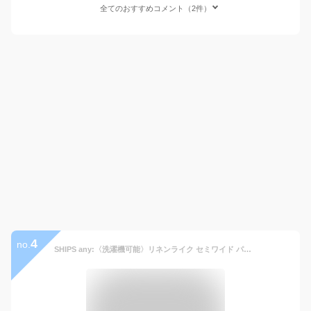
全てのおすすめコメント（2件）
4
no.
SHIPS any:〈洗濯機可能〉リネンライク セミワイド パンツ(セットアップ対応) 25SS◇／シップス エニィ（SHIPS any）