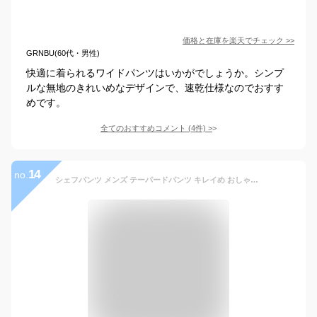
価格と在庫を
楽天
でチェック
>>
GRNBU(60代・男性)
快適に着られるワイドパンツはいかがでしょうか。シンプ
ルな無地のきれいめなデザインで、速乾仕様なのでおすす
めです。
全てのおすすめコメント
(
4
件)
>
14
no.
シェフパンツ メンズ テーパードパンツ キレイめ おしゃれ 9分丈 大人カジュアル サルエルパンツ ワイドパンツ ツイード トラウザーズ ツータック タックパンツ スラックス 無地 セットアップ オフィス コーデ ウールライク 春 夏 秋 冬 ゆったり 大きいサイズ 30代 40代