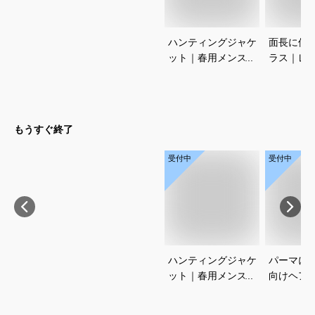
ハンティングジャケ
面長に似
ット｜春用メンズ向
ラス｜レ
け！アメカジノーフ
メンズ用
ォークジャケットの
なのは？
おすすめは？
もうすぐ終了
受付中
受付中
ハンティングジャケ
パーマに
ット｜春用メンズ向
向けヘア
け！アメカジノーフ
すすめを
ォークジャケットの
さい