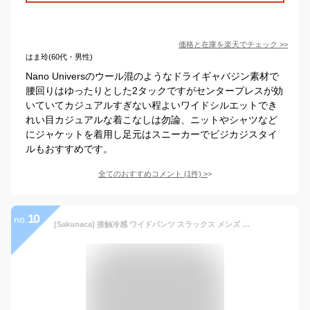
価格と在庫を
楽天
でチェック
>>
はま玲(60代・男性)
Nano Universのウール混のようなドライギャバジン素材で
腰回りはゆったりとした2タックですがセンタープレスが効
いていてカジュアルすぎない程よいワイドシルエットでき
れい目カジュアルな着こなしは勿論、ニットやシャツなど
にジャケットを着用し足元はスニーカーでビジカジスタイ
ルもおすすめです。
全てのおすすめコメント
(
1
件)
>
10
no.
[Sakunaca] 接触冷感 ワイドパンツ スラックス メンズ 涼しい 夏用 ズボン ストレッチ 落ち感 ストレート ゆったり イージーパンツ ビジカジ 通勤 春 夏 紳士服 センタープレス