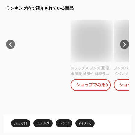
ランキング内で紹介されている商品
スラックス メンズ 夏 吸
メンズパンツ 
水 速乾 通気性 綿麻ライ
ドパンツ ス
ク テックキャンバス ワ
手 通気 ウェ
ショップでみる
ショッ
イドパンツ タック スト
地 ゆったり 
レート ゆったり ルーズ
ボン 大きい
リラックス キレイめ ブ
ッション カ
ラック グレー ネイビー
ベージュ 春服 夏服 20代
30代 40代 50代 60代
お出かけ
ボトムス
パンツ
きれいめ