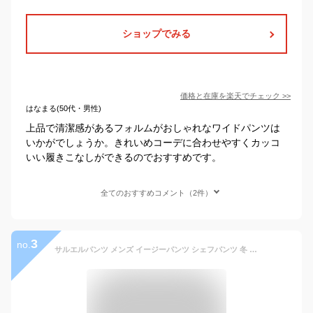
ショップでみる
価格と在庫を
楽天
でチェック
>>
はなまる(50代・男性)
上品で清潔感があるフォルムがおしゃれなワイドパンツは
いかがでしょうか。きれいめコーデに合わせやすくカッコ
いい履きこなしができるのでおすすめです。
全てのおすすめコメント（2件）
3
no.
サルエルパンツ メンズ イージーパンツ シェフパンツ 冬 春 パンツ 超伸縮 さらさら キレイめ おしゃれ 大人 カジュアル ワイドパンツ スラックス 無地 セットアップ オフィス コーデ 春 夏 秋 ゆったり 大きいサイズ 20代 30代 40代