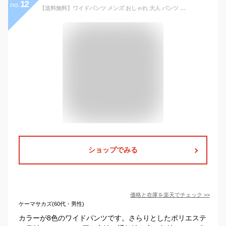
12
no.
【送料無料】ワイドパンツ メンズ おしゃれ 大人 パンツ ストレッチ ゆったり スラックス ボトムス ズボン イージーパンツ カラーパンツ シンプル 無地 ユニセックス ブラック 黒 大人 CavariA 20代 30代 40代 男性 男 服 秋 冬 秋冬 秋服 ファッション【郵】↑
ショップでみる
価格と在庫を
楽天
でチェック
>>
ケーマサカズ(60代・男性)
カラーが8色のワイドパンツです。さらりとしたポリエステ