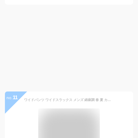
11
no.
ワイドパンツ ワイドスラックス メンズ 綿麻調 春 夏 カジュアル キレイめ ポリエステル ナチュラル 無地 ボトムス 2タック メンズファッション S M L