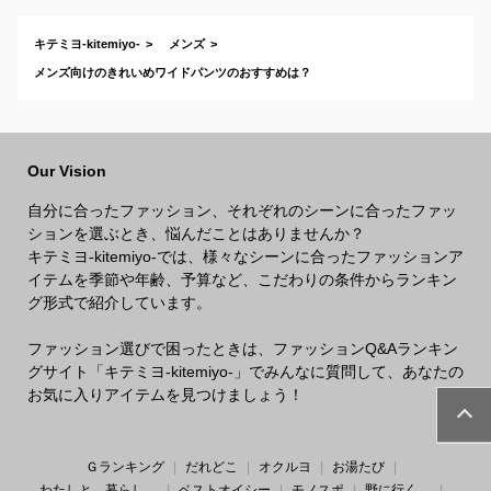
おすすめは？
キテミヨ-kitemiyo-
メンズ
メンズ向けのきれいめワイドパンツのおすすめは？
Our Vision
自分に合ったファッション、それぞれのシーンに合ったファッ
ションを選ぶとき、悩んだことはありませんか？
キテミヨ-kitemiyo-では、様々なシーンに合ったファッションア
イテムを季節や年齢、予算など、こだわりの条件からランキン
グ形式で紹介しています。
ファッション選びで困ったときは、ファッションQ&Aランキン
グサイト「キテミヨ-kitemiyo-」でみんなに質問して、あなたの
お気に入りアイテムを見つけましょう！
Ｇランキング
だれどこ
オクルヨ
お湯たび
わたしと、暮らし。
ベストオイシー
モノスポ
野に行く。