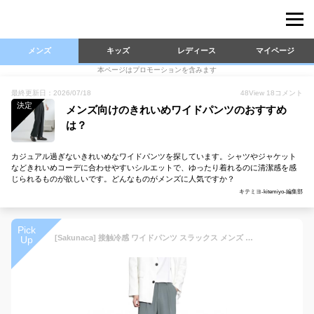
メンズ
キッズ
レディース
マイページ
本ページはプロモーションを含みます
最終更新日：2026/07/18
48
View
18
コメント
決定
メンズ向けのきれいめワイドパンツのおすすめ
は？
カジュアル過ぎないきれいめなワイドパンツを探しています。シャツやジャケット
などきれいめコーデに合わせやすいシルエットで、ゆったり着れるのに清潔感を感
じられるものが欲しいです。どんなものがメンズに人気ですか？
キテミヨ-kitemiyo-編集部
Pick
[Sakunaca] 接触冷感 ワイドパンツ スラックス メンズ 涼しい 夏用 ズボン ストレッチ 落ち感 ストレート ゆったり イージーパンツ ビジカジ 通勤 春 夏 紳士服 センタープレス
Up