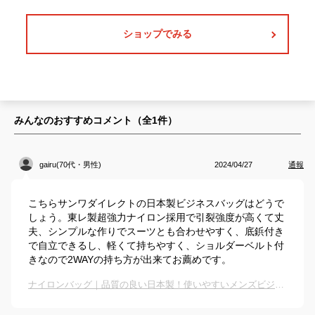
ショップでみる
みんなのおすすめコメント（全
1
件）
gairu(70代・男性)
2024/04/27
通報
こちらサンワダイレクトの日本製ビジネスバッグはどうで
しょう。東レ製超強力ナイロン採用で引裂強度が高くて丈
夫、シンプルな作りでスーツとも合わせやすく、底鋲付き
で自立できるし、軽くて持ちやすく、ショルダーベルト付
きなので2WAYの持ち方が出来てお薦めです。
ナイロンバッグ｜品質の良い日本製！使いやすいメンズビジネスバッグのおすすめは？