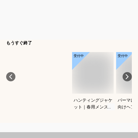
もうすぐ終了
受付中
受付中
ハンティングジャケ
パーマに
ット｜春用メンズ向
向けヘア
け！アメカジノーフ
すすめを
ォークジャケットの
さい
おすすめは？