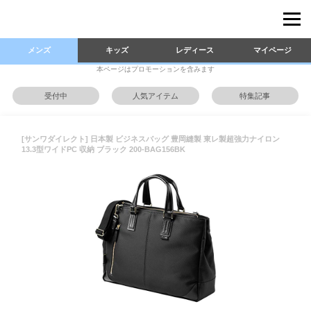
メンズ
キッズ
レディース
マイページ
本ページはプロモーションを含みます
受付中
人気アイテム
特集記事
[サンワダイレクト] 日本製 ビジネスバッグ 豊岡縫製 東レ製超強力ナイロン
13.3型ワイドPC 収納 ブラック 200-BAG156BK