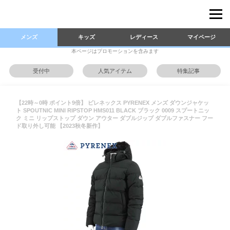
メンズ
キッズ
レディース
マイページ
本ページはプロモーションを含みます
受付中
人気アイテム
特集記事
【22時～0時 ポイント9倍】 ピレネックス PYRENEX メンズ ダウンジャケッ
ト SPOUTNIC MINI RIPSTOP HMS011 BLACK ブラック 0009 スプートニッ
ク ミニ リップストップ ダウン アウター ダブルジップ ダブルファスナー フー
ド取り外し可能 【2023秋冬新作】