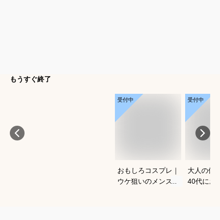
もうすぐ終了
受付中
受付中
おもしろコスプレ｜
大人の休
ウケ狙いのメンズに
40代にお
おすすめ！場が沸く
しゃれな
2025年の人気コスプ
レは？