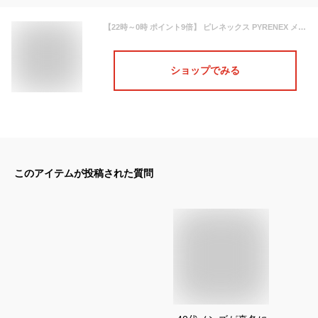
【22時～0時 ポイント9倍】 ピレネックス PYRENEX メンズ ダウンジャケット SPOUTNIC MINI RIPSTOP HMS011 BLACK ブラック 0009 スプートニック ミニ リップストップ ダウン アウター ダブルジップ ダブルファスナー フード取り外し可能 【2023秋冬新作】
ショップでみる
このアイテムが投稿された質問