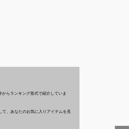
ローレンのメン
メンズ向け寒暖差に対
オーバーサイズのセー
襟
ディガンでおす
応できる服装｜持ち運
ター｜ゆったり着れる
メ
？
びできる人気のおすす
メンズ用のおすすめ
は
めは？
は？
？
条件からランキング形式で紹介していま
質問して、あなたのお気に入りアイテムを見