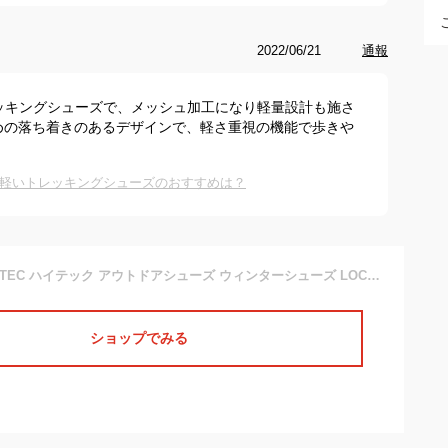
2022/06/21
通報
ッキングシューズで、メッシュ加工になり軽量設計も施さ
めの落ち着きのあるデザインで、軽さ重視の機能で歩きや
軽いトレッキングシューズのおすすめは？
＼P10倍確定／ HI-TEC ハイテック アウトドアシューズ ウィンターシューズ LOCHNESS WP ロックネスWP HT HKU29W メンズ レディース 防水設計 抗菌防臭 3E 幅広 軽量設計 アウトドア ハイキング 軽登山 ワーク トレッキングシューズ レジャー 雨 雪 スノトレ tmhthku29w
ショップでみる