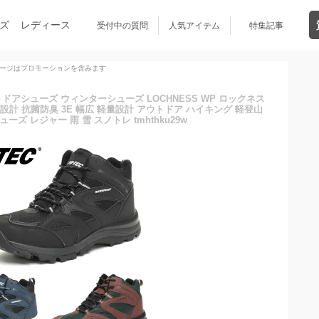
ズ
レディース
受付中の質問
人気アイテム
特集記事
ージはプロモーションを含みます
ウトドアシューズ ウィンターシューズ LOCHNESS WP ロックネス
防水設計 抗菌防臭 3E 幅広 軽量設計 アウトドア ハイキング 軽登山
ズ レジャー 雨 雪 スノトレ tmhthku29w