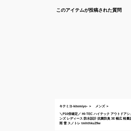
このアイテムが投稿された質問
キテミヨ-kitemiyo-
メンズ
＼P10倍確定／ HI-TEC ハイテック アウトドアシュ
ンズ レディース 防水設計 抗菌防臭 3E 幅広 軽
雨 雪 スノトレ tmhthku29w