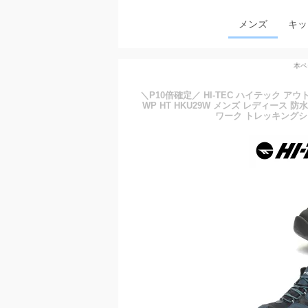
メンズ
キッ
本ペ
＼P10倍確定／ HI-TEC ハイテック ア
WP HT HKU29W メンズ レディース 
ワーク トレッキングシュー