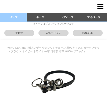
メンズ
キッズ
レディース
マイページ
本ページはプロモーションを含みます
受付中
人気アイテム
特集記事
WING LEATHER 栃木レザー ウォレットチェーン 黒色 キャメル ダークブラウ
ン ブラウン ネイビー ホワイト 牛革 日本製 本革 W000 (ブラック)