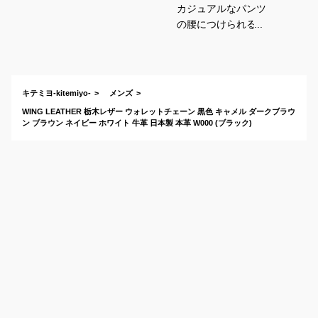
カジュアルなパンツ
の腰につけられるウ
ォレットチェーンの
おすすめは？
キテミヨ-kitemiyo-
メンズ
WING LEATHER 栃木レザー ウォレットチェーン 黒色 キャメル ダークブラウ
ン ブラウン ネイビー ホワイト 牛革 日本製 本革 W000 (ブラック)