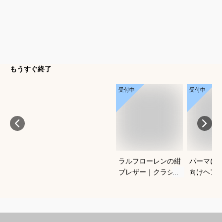
もうすぐ終了
受付中
受付中
ラルフローレンの紺
パーマに
ブレザー｜クラシッ
向けヘア
クがかっこいい！合
すすめを
わせやすいメンズ紺
さい
ブレのおすすめは？