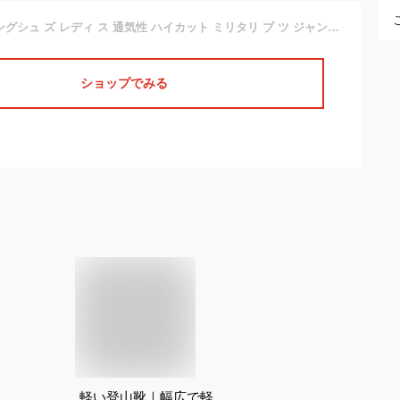
VITIKE] トレッキングシュ ズ レディ ス 通気性 ハイカット ミリタリ ブ ツ ジャングルブ ツ 厚い靴底 軽量 防滑 登山 靴 メンズ 幅広 衝撃吸収性 柔軟性 サバイバルゲ ム ブ ツ 迷彩グリ ン 24.5cm
ショップでみる
軽い登山靴｜幅広で軽