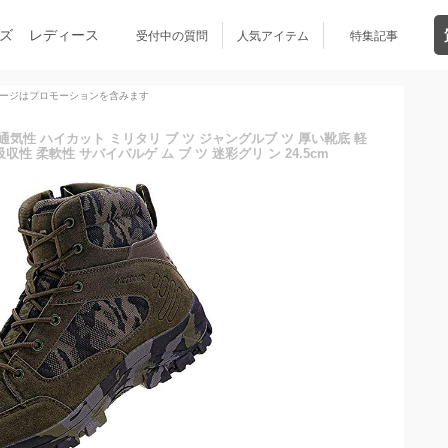
ズ
レディース
受付中の質問
人気アイテム
特集記事
ージはプロモーションを含みます
ス 通気性 ハイカット ミリタリ ブ ツ ジャングルブ ツ 厚い靴底 軽
収性 柔軟性 サバイバルゲ ム ブ ツ 迷彩グリ ン 24.5cm