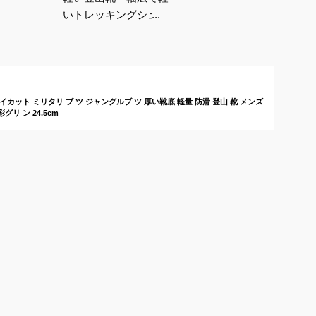
いトレッキングシュー
ズのおすすめは？
 ハイカット ミリタリ ブ ツ ジャングルブ ツ 厚い靴底 軽量 防滑 登山 靴 メンズ
リ ン 24.5cm