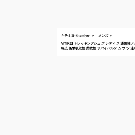
キテミヨ-kitemiyo-
メンズ
VITIKE] トレッキングシュ ズ レディ ス 通気性
幅広 衝撃吸収性 柔軟性 サバイバルゲ ム ブ ツ 迷彩グ