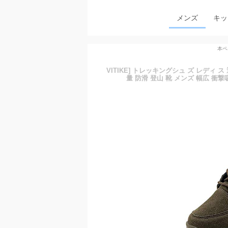
メンズ
キッ
本ペ
VITIKE] トレッキングシュ ズ レディ 
量 防滑 登山 靴 メンズ 幅広 衝撃吸