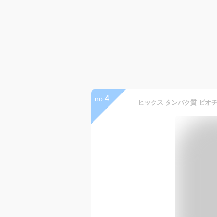
4
no.