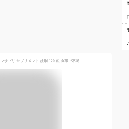
ヒックス タンパク質 ビオチンサプリ サプリメント 錠剤 120 粒 食事で不足 プロテイン サプリ ビオチン 亜鉛 白髪 lリジン インナーケア 必須 アミノ酸 日本製 国産 内服薬 ビタミン B C 葉酸 男性 女性 メンズ ハリコシ 栄養補給 頭皮 ケア 更年期 産後 保湿 hx00300001