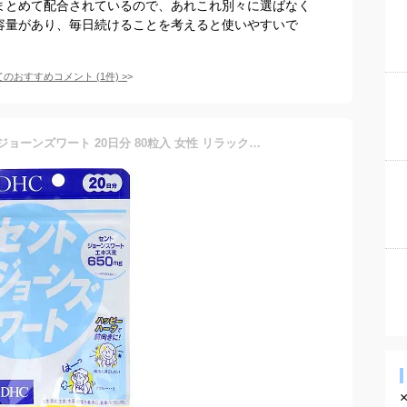
がまとめて配合されているので、あれこれ別々に選ばなく
で容量があり、毎日続けることを考えると使いやすいで
てのおすすめコメント
(
1
件)
>
【5個セット】 DHC セントジョーンズワート 20日分 80粒入 女性 リラックス ダイエット 粒タイプ 男女 仕事 睡眠 抽選 気分すっきり 更年期 美容 気分 褥瘡 フラボノイド 栄養 男性 サプリメント 栄養補助 ハーブ イライラ 健康 タブレット ディーエイチシー