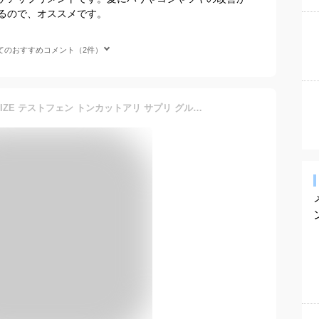
るので、オススメです。
てのおすすめコメント（2件）
Dr.テストステロン TESTARIZE テストフェン トンカットアリ サプリ グルコン酸亜鉛 LJ100 ［栄養機能食品］90粒 亜鉛 メンズ 男性 力 自信 ホルモン ブースター 妊活 精 増大 活力 増強 国産 無添加 おすすめ 更年期 錠剤 人気 タブレット LEVEL.FIT