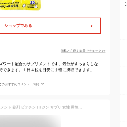
ショップでみる
価格と在庫を
楽天
でチェック
>>
ズワート配合のサプリメントです。気分がすっきりしな
待できます。１日４粒を目安に手軽に摂取できます。
てのおすすめコメント（3件）
ヒックス タンパク質 サプリメント 錠剤 ビオチン lリジン サプリ 女性 男性 国産 食事で不足 インナーケア ハリコシ ツヤ 頭皮 ヘア 保湿 亜鉛 葉酸 アミノ酸 ビタミンC ビタミンB1 B2 B3 B6 B12 スカルプケア エイジングケア 日本製 錠剤 aga hx00300001