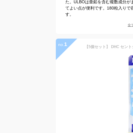
た。ULBOは亜鉛を含む複数成分
てよい点が便利です。180粒入り
す。
全
1
no.