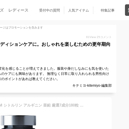
ズ
レディース
受付中の質問
人気アイテム
特集記事
ージはプロモーションを含みます
81
View
25
コメント
コンディションケアに。おしゃれを楽しむための更年期向
変化を感じることが増えてきました。服装や身だしなみにも気を使いた
らのケアにも興味があります。 無理なく日常に取り入れられる男性向け
方のポイントがあれば教えてください。
キテミヨ-kitemiyo-編集部
ULBO（アルボ） PLATINUM シトルリン アルギニン 亜鉛 厳選7成分180粒 栄養機能食品