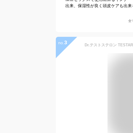
出来、保湿性が良く頭皮ケアも出来
全
3
no.