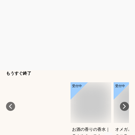
もうすぐ終了
受付中
受付中
お酒の香りの香水｜
オメガと