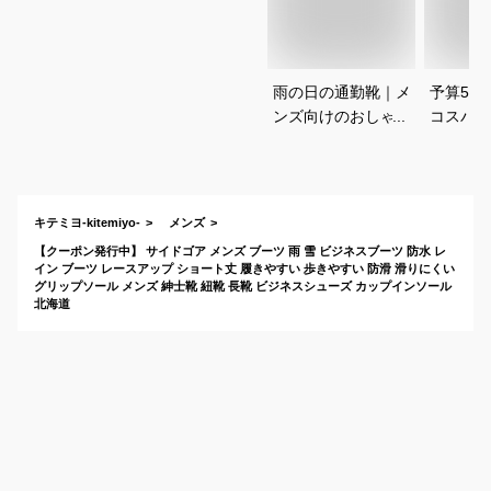
雨の日の通勤靴｜メ
予算50
ンズ向けのおしゃれ
コスパ最
なレインブーツや雨
レインシ
用ビジネスシューズ
のおすすめは？
キテミヨ-kitemiyo-
メンズ
【クーポン発行中】 サイドゴア メンズ ブーツ 雨 雪 ビジネスブーツ 防水 レ
イン ブーツ レースアップ ショート丈 履きやすい 歩きやすい 防滑 滑りにくい
グリップソール メンズ 紳士靴 紐靴 長靴 ビジネスシューズ カップインソール
北海道