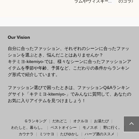
ラムやウィスキーな
のコラボ
どの香りがする大人
すすめは
向けメンズフレグラ
ンスのおすすめは？
Our Vision
自分に合ったファッション、それぞれのシーンに合ったファッ
ションを選ぶとき、悩んだことはありませんか？
キテミヨ-kitemiyo-では、様々なシーンに合ったファッションア
イテムを季節や年齢、予算など、こだわりの条件からランキン
グ形式で紹介しています。
ファッション選びで困ったときは、ファッションQ&Aランキン
グサイト「キテミヨ-kitemiyo-」でみんなに質問して、あなたの
お気に入りアイテムを見つけましょう！
Ｇランキング
だれどこ
オクルヨ
お湯たび
わたしと、暮らし。
ベストオイシー
モノスポ
野に行く。
カウナラ
ミツケヨ
たびゆかし
ハーブ酒のススメ