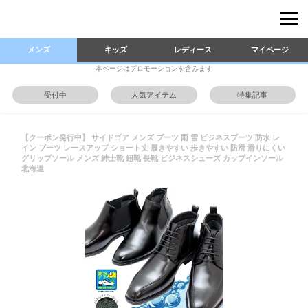
メンズ
キッズ
レディース
マイページ
本ページはプロモーションを含みます
受付中
人気アイテム
特集記事
【クーポン発行中】 サイドゴア メンズ ブーツ 雨 雪 ビジネスブーツ 防水 レ
イン ブーツ レースアップ ショート丈 履きやすい 歩きやすい 防滑 滑りにくい
グリップソール メンズ 紳士靴 紐靴 長靴 ビジネスシューズ カップインソール
北海道