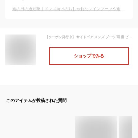
雨の日の通勤靴｜メンズ向けのおしゃれなレインブーツや雨用ビジネスシューズのおすすめは？
【クーポン発行中】 サイドゴア メンズ ブーツ 雨 雪 ビジネスブーツ 防水 レイン ブーツ レースアップ ショート丈 履きやすい 歩きやすい 防滑 滑りにくい グリップソール メンズ 紳士靴 紐靴 長靴 ビジネスシューズ カップインソール 北海道
ショップでみる
このアイテムが投稿された質問