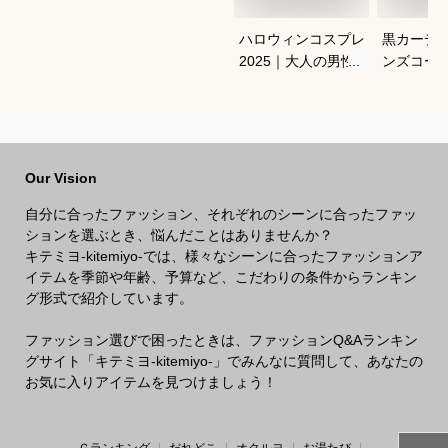
ハロウィンコスプレ
黒カーデ
2025｜大人の男性向
ンズコー
け人気キャラクター
れなおす
衣装のおすすめは？
Our Vision
自分に合ったファッション、それぞれのシーンに合ったファッ
ションを選ぶとき、悩んだことはありませんか？
キテミヨ-kitemiyo-では、様々なシーンに合ったファッションア
イテムを季節や年齢、予算など、こだわりの条件からランキン
グ形式で紹介しています。
ファッション選びで困ったときは、ファッションQ&Aランキン
グサイト「キテミヨ-kitemiyo-」でみんなに質問して、あなたの
お気に入りアイテムを見つけましょう！
Ｇランキング
だれどこ
オクルヨ
お湯たび