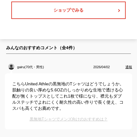
ショップでみる
みんなのおすすめコメント（全
4
件）
gairu(70代・男性)
2026/04/02
通報
こちらUnited Athleの黒無地のTシャツはどうでしょうか。
肌触りの良い厚めな5.6OZのしっかりめな生地で透ける心
配が無くトップスとしてこれ1枚で様になり、襟元もダブ
ルステッチでよれにくく耐久性の高い作りで長く使え、コ
スパも高くてお薦めです。
黒無地Tシャツでメンズ向けのおすすめは？