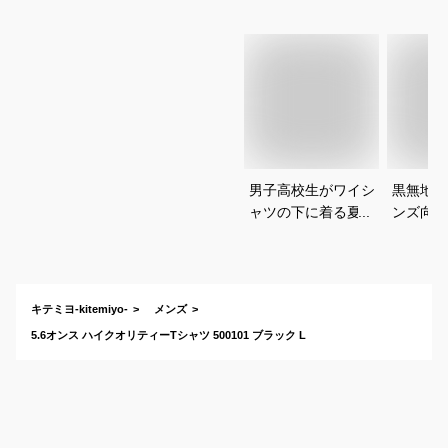
男子高校生がワイシ
黒無地T
ャツの下に着る夏用
ンズ向け
インナーシャツのお
は？
すすめは？
キテミヨ-kitemiyo-
メンズ
5.6オンス ハイクオリティーTシャツ 500101 ブラック L