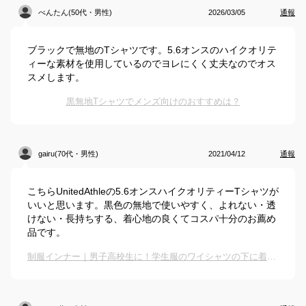
べんたん(50代・男性)
2026/03/05
通報
ブラックで無地のTシャツです。5.6オンスのハイクオリテ
ィーな素材を使用しているのでヨレにくく丈夫なのでオス
スメします。
黒無地Tシャツでメンズ向けのおすすめは？
gairu(70代・男性)
2021/04/12
通報
こちらUnitedAthleの5.6オンスハイクオリティーTシャツが
いいと思います。黒色の無地で使いやすく、よれない・透
けない・長持ちする、着心地の良くてコスパ十分のお薦め
品です。
制服インナー｜男子高校生に！学生服のワイシャツの下に着る無地Tシャツのおすすめは？