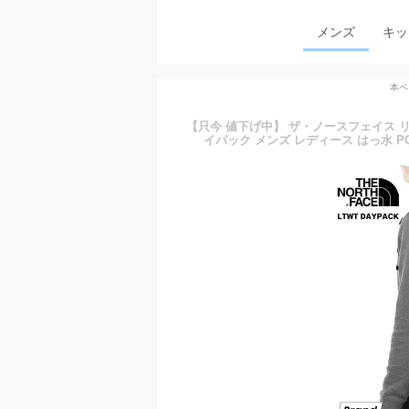
メンズ
キッ
本ペ
【只今 値下げ中】 ザ・ノースフェイス リュッ
イパック メンズ レディース はっ水 PC