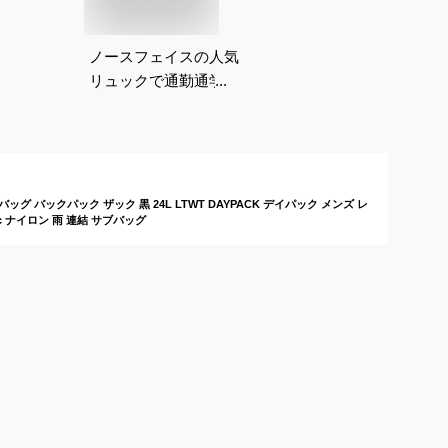
ノースフェイスの人気
リュックで通勤通学に
使いやすいおすすめ
は？
グ バックパック ザック 黒 24L LTWT DAYPACK デイパック メンズ レ
c ナイロン 雨 連結 サブバッグ