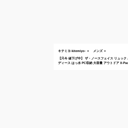
キテミヨ-kitemiyo-
メンズ
【只今 値下げ中】 ザ・ノースフェイス リュック バッ
ディース はっ水 PC収納 大容量 アウトドア X-Pa