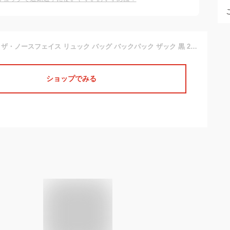
【只今 値下げ中】 ザ・ノースフェイス リュック バッグ バックパック ザック 黒 24L LTWT DAYPACK デイパック メンズ レディース はっ水 PC収納 大容量 アウトドア X-Pac ナイロン 雨 連結 サブバッグ
ショップでみる