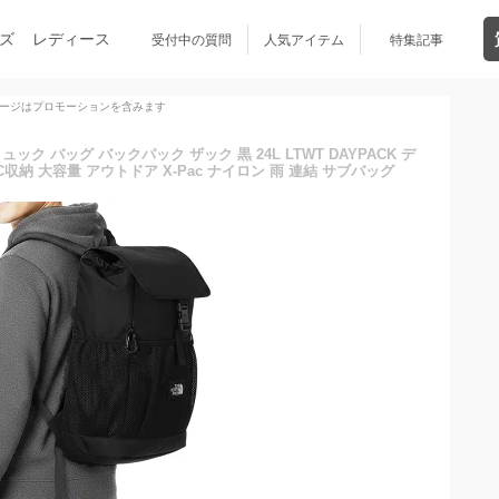
ズ
レディース
受付中の質問
人気アイテム
特集記事
ージはプロモーションを含みます
ク バッグ バックパック ザック 黒 24L LTWT DAYPACK デ
収納 大容量 アウトドア X-Pac ナイロン 雨 連結 サブバッグ