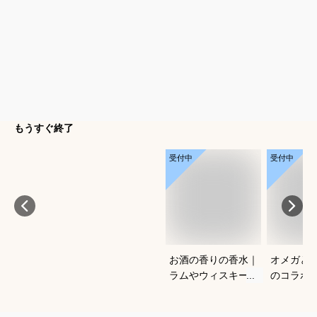
もうすぐ終了
受付中
受付中
お酒の香りの香水｜
オメガと
ラムやウィスキーな
のコラボ
どの香りがする大人
すすめは
向けメンズフレグラ