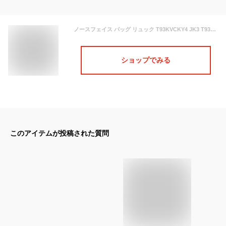
ノースフェイス バッグ リュック T93KVCKY4 JK3 T93KVCLKM T93KVC7UV T93KVCFJ6 (NF0A3KVCJK3) NF0A3KVCM6S ロディ RODEY THE NORTH FACEリュックサック ザ・ノース・フェイス バックパック 男女兼用 ag-939700
ショップでみる
このアイテムが投稿された質問