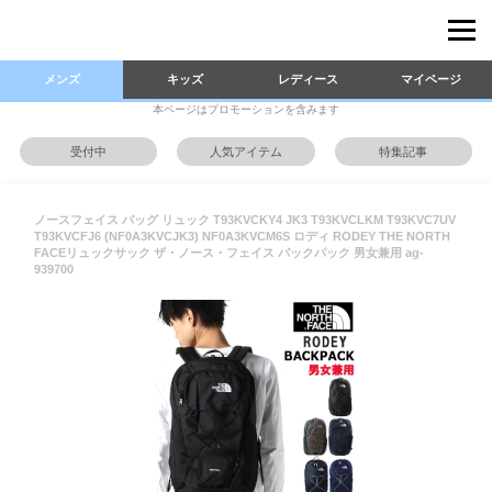
メンズ
キッズ
レディース
マイページ
本ページはプロモーションを含みます
受付中
人気アイテム
特集記事
ノースフェイス バッグ リュック T93KVCKY4 JK3 T93KVCLKM T93KVC7UV
T93KVCFJ6 (NF0A3KVCJK3) NF0A3KVCM6S ロディ RODEY THE NORTH
FACEリュックサック ザ・ノース・フェイス バックパック 男女兼用 ag-
939700