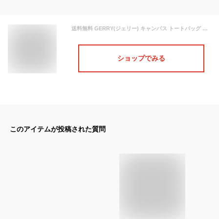
送料無料 GERRY(ジェリー) キャンバス トートバッグ メンズ レディース ロゴ プリント キャンバストート 帆布 綿100% 厚手 シンプル ビッグトートバッグ エコバッグ 通勤 通学 マザーズバッグ 軽量 軽い 大容量 肩掛け 男女兼用 ユニセックス かばん アウトドア ワークマン
ショップでみる
このアイテムが投稿された質問