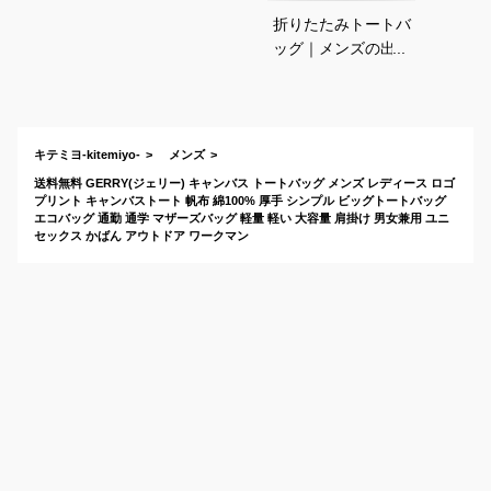
折りたたみトートバ
ッグ｜メンズの出張
などにおすすめは？
キテミヨ-kitemiyo-
メンズ
送料無料 GERRY(ジェリー) キャンバス トートバッグ メンズ レディース ロゴ
プリント キャンバストート 帆布 綿100% 厚手 シンプル ビッグトートバッグ
エコバッグ 通勤 通学 マザーズバッグ 軽量 軽い 大容量 肩掛け 男女兼用 ユニ
セックス かばん アウトドア ワークマン