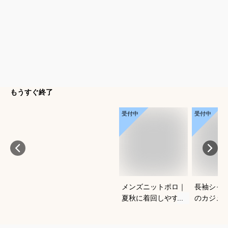
もうすぐ終了
受付中
受付中
メンズニットポロ｜
長袖シャ
夏秋に着回しやすい
のカジュ
おすすめは？
にかっこ
めは？