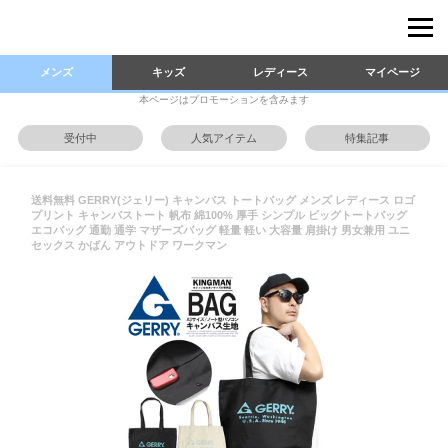
メンズ
キッズ
レディース
マイページ
本ページはプロモーションを含みます
受付中
人気アイテム
特集記事
送料無料 GERRY(ジェリー) キャンバス トートバッグ メンズ レディース ロゴ
プリント キャンバストート 帆布 綿100% 厚手 シンプル ビッグトートバッグ
エコバッグ 通勤 通学 マザーズバッグ 軽量 軽い 大容量 肩掛け 男女兼用 ユニ
セックス かばん アウトドア ワークマン