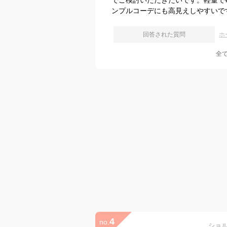
でご検討いただきたいです。軽量で
ンプルコーデにも高見えしやすいで
回答された質問
ホ
全
4
no.
ショル