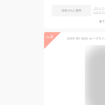
【テレワ
回答された質問
のおすす
全て
2
no.