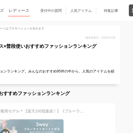
ズ
レディース
受付中の質問
人気アイテム
特集記事
ージはプロモーションを含みます
最終更新日：2026/07/29
ス×普段使いおすすめファッションランキング
ョンランキング。みんなのおすすめ95件の中から、人気のアイテムを紹
おすすめファッションランキング
【71週連続1位】＊森千晴様着用モデル＊【楽天100冠達成！】《ブルーライトカット メガネ 》Hodopus PCメガネ ボストン型 カット率99% UV420 JIS検査済み 全14カラー 【レディース メンズ 90%以上 セルフレーム UVカット スマホ 大人 子供 キッズ 度なし 紫外線 対策】