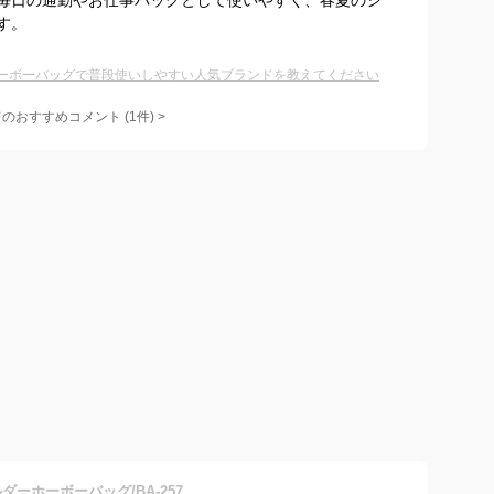
毎日の通勤やお仕事バッグとして使いやすく、春夏のシ
す。
ーボーバッグで普段使いしやすい人気ブランドを教えてください
てのおすすめコメント
(
1
件)
>
ダーホーボーバッグ/BA-257