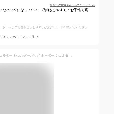
価格と在庫を
Amazon
でチェック
>>
クなバックになっていて、収納もしやすくてお手軽で高
ーボーバッグで普段使いしやすい人気ブランドを教えてください
てのおすすめコメント
(
1
件)
>
ホーボーバッグ ホーボーショルダー ショルダーバッグ ホーボー ショルダー ポケット レディース メンズ ブランド 大きめ 斜めがけ 大人 軽量 かっこいい ポリエステル 肩がけ a4 おしゃれ 可愛い かわいい ブラック 黒 グリーン 緑 2026 春 春夏 夏