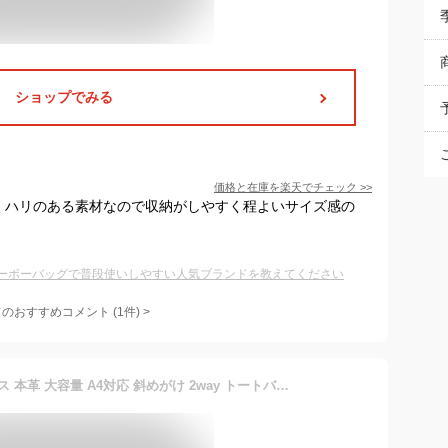
ショップでみる
価格と在庫を
楽天
でチェック
>>
りがよくハリのある素材なので収納がしやすく程よいサイズ感の
ーボーバッグで普段使いしやすい人気ブランドを教えてください
てのおすすめコメント
(
1
件)
>
ショルダーバッグ レディース 本革 大容量 A4対応 斜めがけ 2way トートバッグ 牛革 レザー 軽い 軽量 鞄 カバン 肩掛け 脇下 通勤 通学 お仕事バッグ ビジネス 大きめ おしゃれ シンプル 上品 高見え 2026 春夏 新作 送料無料