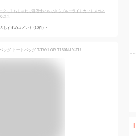
ークに】おしゃれで普段使いもできるブルーライトカットメガネ
めは？
のおすすめコメント
(
10
件)
>
SAVE MY BAG セーブマイバッグ トートバッグ T-TAYLOR T180N-LY-TU T180N-LY-ME レディース ホーボーバッグ 軽量 鞄 カラー6色