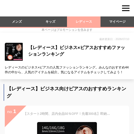
メンズ
キッズ
レディース
マイページ
本ページはプロモーションを含みます
最終更新日：2026/07/10
【レディース】ビジネス×ピアスおすすめファッ
ションランキング
レディースのビジネス×ピアスの人気ファッションランキング。みんなのおすすめ44
件の中から、人気のアイテムを紹介。気になるアイテムをチェックしてみよう！
【レディース】ビジネス向けピアスのおすすめランキン
グ
1
no.
【スタート2時間、店内全品50％OFF！先着300名】即納！最安挑戦【2本セット】透明ピアス 18G 16G 14G 強化ガラス素材 つけっぱなし ガラスピアス ピアス 軟骨ピアス 金属アレルギー対応 ガラスリテーナー 軟骨 ファーストピアス つけっぱなし 目立たない アクセサリー