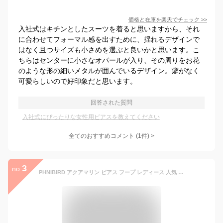
価格と在庫を
楽天
でチェック
>>
入社式はキチンとしたスーツを着ると思いますから、それ
に合わせてフォーマル感を出すために、揺れるデザインで
はなく且つサイズも小さめを選ぶと良いかと思います。こ
ちらはセンターに小さなオパールが入り、その周りをお花
のような形の細いメタルが囲んでいるデザイン。癖がなく
可愛らしいので好印象だと思います。
回答された質問
入社式にぴったりな女性用ピアスを教えてください
全てのおすすめコメント
(
1
件)
>
3
no.
PHNIBIRD アクアマリン ピアス フープ レディース 人気 3月誕生石 金属アレルギー対応 ピアス リング つけっぱなし 小さめ バレンタイン ギフト ホワイトデー お返し 入学式 卒業式 おしゃれ 普段使い シンプル 誕生日 記念日 プレゼント 20代 30代 40代