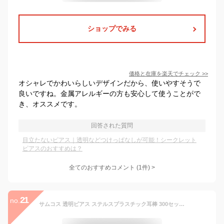
ショップでみる
価格と在庫を
楽天
でチェック
>>
オシャレでかわいらしいデザインだから、使いやすそうで
良いですね。金属アレルギーの方も安心して使うことがで
き、オススメです。
回答された質問
目立たないピアス｜透明などつけっぱなしが可能！シークレット
ピアスのおすすめは？
全てのおすすめコメント
(
1
件)
>
21
no.
サムコス 透明ピアス ステルスプラスチック耳棒 300セット ピアスプラグ 目立たない 装着しやすい 外れない 金属アレルギー対応 ピアスホール維持 検査を避ける 学校 仕事