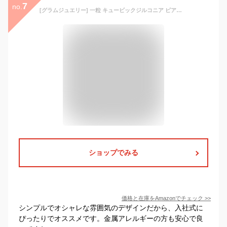
7
no.
[グラムジュエリー] 一粒 キュービックジルコニア ピアス レディース シンプル 金属アレルギー プレゼント 女性 人気 プラチナ仕上げ シルバー925 クリアー 直径約5mm(計0.9カラット)
ショップでみる
価格と在庫を
Amazon
でチェック
>>
シンプルでオシャレな雰囲気のデザインだから、入社式に
ぴったりでオススメです。金属アレルギーの方も安心で良