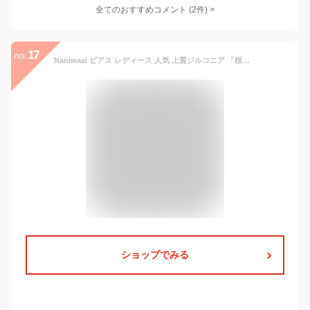
全てのおすすめコメント
(
2
件)
>
17
no.
Naniwaai ピアス レディース 人気 上質ジルコニア 「桜の姫」 ピアス 金属アレルギー対応 シルバー925 18金 ブラチラメッキ 可愛い 花 仕事 アクセサリー プレゼント お誕生日 母の日 記念日 クリスマス
ショップでみる