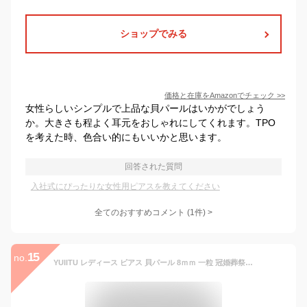
ショップでみる
価格と在庫を
Amazon
でチェック
>>
女性らしいシンプルで上品な貝パールはいかがでしょう
か。大きさも程よく耳元をおしゃれにしてくれます。TPO
を考えた時、色合い的にもいいかと思います。
回答された質問
入社式にぴったりな女性用ピアスを教えてください
全てのおすすめコメント
(
1
件)
>
15
no.
YUIITU レディース ピアス 貝パール 8ｍｍ 一粒 冠婚葬祭用 シルバー925 正円 パール ピアス 光沢 グランプレミアム 金属アレルギー対応 シンプル 大人 女性 アクセサリー プレゼント 結婚式 記念日 母の日 ホワイト