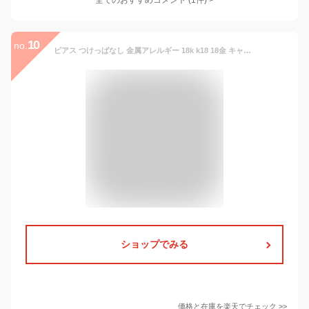
全てのおすすめコメント
(
1
件)
>
10
no.
ピアス つけっぱなし 金属アレルギー 18k k18 18金 キャッチ付 小さい シンプル 地金 アレルギー フリー イエローゴールド ホワイトゴールド ピンクゴールド プラチナ900 シンプル 丸 ラウンド 丸玉 ボールピアス 3mm 3ミリ 交換 安心 国産 ツヤあり
ショップでみる
価格と在庫を
楽天
でチェック
>>