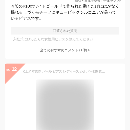
価格と在庫を
楽天
でチェック
>>
４℃のK10ホワイトゴールドで作られた動くたびにはかなく
揺れるしづくモチーフにキュービックジルコニアが乗って
いるピアスです。
回答された質問
入社式にぴったりな女性用ピアスを教えてください
全てのおすすめコメント
(
1
件)
>
12
no.
K.L.Y 本真珠 パール ピアス レディース シルバー925 真珠 イヤリング 4本爪 5Aジルコニア 誕生日 プレゼント ギフト包装