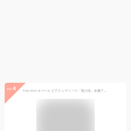
4
no.
Free bird オパール ピアス レディース「星の涙」金属アレルギー対応 シルバー925 ピアス かわいい 十月の誕生石 虹色に輝く 女性 ギフト 上品 バレンタイン ギフト ホワイトデー お返し 入学式 卒業式