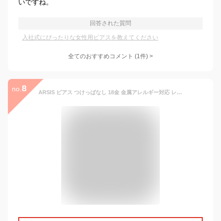
いですね。
回答された質問
入社式にぴったりな女性用ピアスを教えてください
全てのおすすめコメント
(
1
件)
>
8
no.
ARSIS ピアス つけっぱなし 18金 金属アレルギー対応 レディース 錆びない スタッドピアス カジュアル 通勤 オフィス プレゼント 女性 ジュエリー K18 人気 両耳用 ギフトBOX付き プラチナ色 S