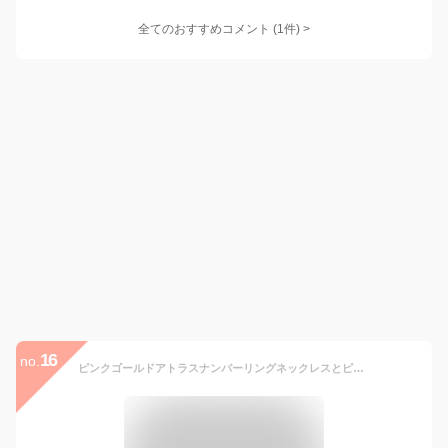
全てのおすすめコメント
(
1
件)
>
16
no.
ピンクゴールドアトラスナンバーリングネックレスとピアス1ペアセット サージカルステンレス316L製 レディース プレゼント ギフト 女性 クリスマス ホワイトデー 誕生日 結婚記念日 ローマ数字 クリスタル ジルコニア キャッチピアス チョーカー ペンダント チェーン メンズ