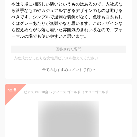
やはり場に相応しい装いというものはあるので、入社式な
ら派手なものやカジュアルすぎるデザインのものは避ける
べきです。シンプルで過剰な装飾がなく、色味も白系もし
くはグレーあたりが無難かなと思います。このデザインな
ら控えめながら落ち着いた雰囲気のきれい系なので、フォ
ーマルの場でも使いやすいと思います。
回答された質問
入社式にぴったりな女性用ピアスを教えてください
全てのおすすめコメント
(
1
件)
>
6
no.
ピアス k18 18金 レディース ゴールド イエローゴールド ホースシュー 馬蹄 小さめ 小さい シンプル 華奢 金属アレルギー ゴールドピアス プレゼント 記念日 お守り オフィス トレンド 小ぶり 上品 控え目