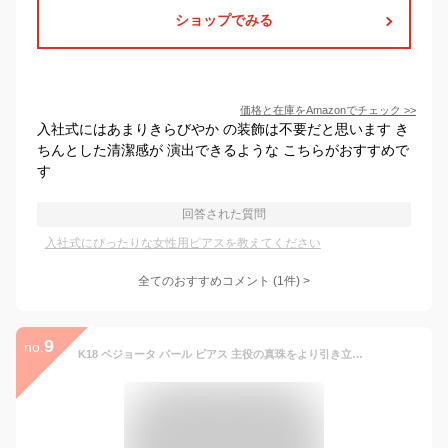
ショップでみる
価格と在庫を
Amazon
でチェック
>>
入社式にはあまりきらびやか の装飾は不要だと思います き
ちんとした清潔感が 演出できるような こちらがおすすめで
す
回答された質問
入社式にぴったりな女性用ピアスを教えてください
全てのおすすめコメント
(
1
件)
>
9
no.
K18 ベジョータ パール ピアス 主役の真珠をより引き立たせたピアス 真珠 pierce K18ピアス 18k 18金 カラーストーン ゴールド スタッドピアス プレゼント 女性 ギフト プラチナ可 金属アレルギー ラパポート