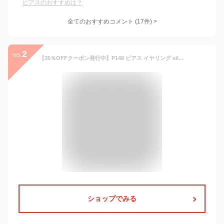
ピアスのおすすめは？
全てのおすすめコメント
(
17
件)
>
2
no.
【35％OFFクーポン発行中】P148 ピアス イヤリング silver925 ニュアンス デザイン オパール ストーン シンプル ユニーク ギフト プレゼント 華奢 オフィス 結婚式 卒業式 入学式 入卒式 入園式 卒園式 ミニピアス 女性 レディース accessory
ショップでみる