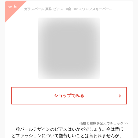
5
no.
ガラスパール 真珠 ピアス 10金 10k スワロフスキーパール 真珠ピアス スタッドピアス K10 両耳用 送料無料 レディース 女性用 誕生日プレゼント 妻 母 金属アレルギー 安心 激安 ブライダル 結婚式 お呼ばれ アコヤパール 艶感 フォーマル 成人 お祝い オフィス 即納
ショップでみる
価格と在庫を
楽天
でチェック
>>
一粒パールデザインのピアスはいかがでしょう。今は昔ほ
どファッションについて堅苦しいことは言われませんが、