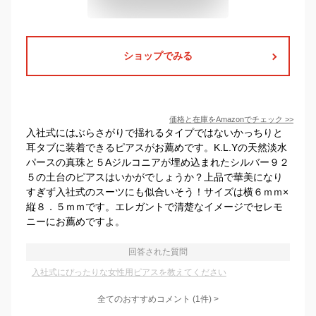
ショップでみる
価格と在庫を
Amazon
でチェック
>>
入社式にはぶらさがりで揺れるタイプではないかっちりと
耳タブに装着できるピアスがお薦めです。K.L.Yの天然淡水
パースの真珠と５Aジルコニアが埋め込まれたシルバー９２
５の土台のピアスはいかがでしょうか？上品で華美になり
すぎず入社式のスーツにも似合いそう！サイズは横６ｍｍ×
縦８．５ｍｍです。エレガントで清楚なイメージでセレモ
ニーにお薦めですよ。
回答された質問
入社式にぴったりな女性用ピアスを教えてください
全てのおすすめコメント
(
1
件)
>