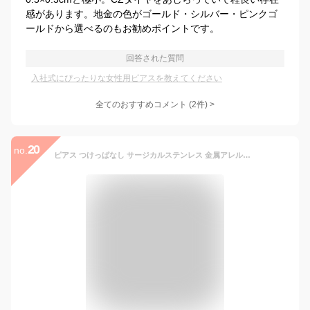
感があります。地金の色がゴールド・シルバー・ピンクゴ
ールドから選べるのもお勧めポイントです。
回答された質問
入社式にぴったりな女性用ピアスを教えてください
全てのおすすめコメント
(
2
件)
>
20
no.
ピアス つけっぱなし サージカルステンレス 金属アレルギー 2mm 極小 キュービックジルコニア 医療用ステンレス 小さい シンプル 目立たない 小さめ 316l ミニピアス 小ぶり シルバー ゴールド ピンクゴールド 一粒ダイヤ 金アレ 小粒【両耳用・2個売り】【クーポン配布中】