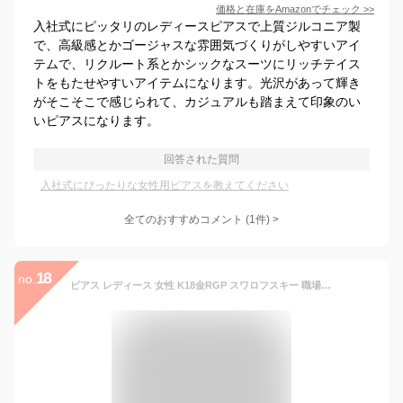
価格と在庫を
Amazon
でチェック
>>
入社式にピッタリのレディースピアスで上質ジルコニア製
で、高級感とかゴージャスな雰囲気づくりがしやすいアイ
テムで、リクルート系とかシックなスーツにリッチテイス
トをもたせやすいアイテムになります。光沢があって輝き
がそこそこで感じられて、カジュアルも踏まえて印象のい
いピアスになります。
回答された質問
入社式にぴったりな女性用ピアスを教えてください
全てのおすすめコメント
(
1
件)
>
18
no.
ピアス レディース 女性 K18金RGP スワロフスキー 職場 可愛い 入学式 入園式 卒業式 結婚式 ホワイトゴールド 金属アレルギー