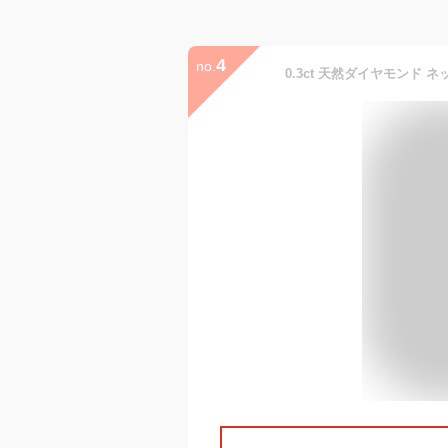
4
no.