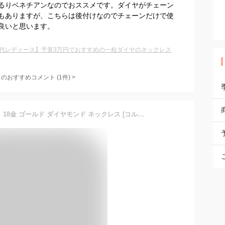
るりベネチアンなのでおススメです。ダイヤがチェーン
もありますが、こちらは後付けなのでチェーンだけで使
良いと思います。
0代レディース】予算3万円でおすすめの一粒ダイヤのネックレス
てのおすすめコメント
(
1
件)
>
【 即日発送OK ・ 日本製 】 18金 ゴールド ダイヤモンド ネックレス [コルソ] 普段使い 華奢 シンプル レディース ダイヤ 一粒 ひと粒 女性用 結婚式 トップ 誕生日 プレゼント K18 18k gold k18ネックレス あす楽