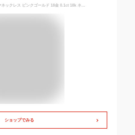
【送料無料】K18 PG ダイヤネックレス ピンクゴールド 18金 0.1ct 18k ネックレス 【レディース ネックレス 一粒ダイヤ 一粒ダイヤモンド 幸運を呼ぶ？馬蹄デザイン シンプル おしゃれ かわいい 女性 ギフト プレゼント 贈り物】
ショップでみる