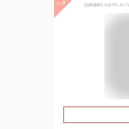
3
no.