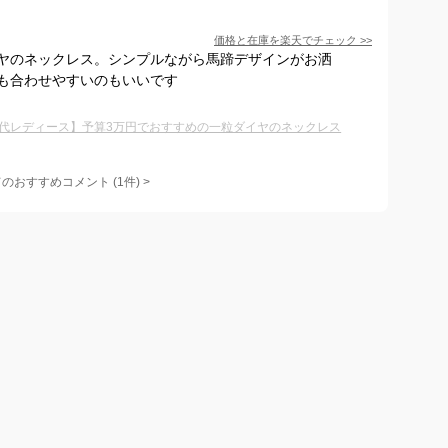
価格と在庫を
楽天
でチェック
>>
ヤのネックレス。シンプルながら馬蹄デザインがお洒
も合わせやすいのもいいです
0代レディース】予算3万円でおすすめの一粒ダイヤのネックレス
てのおすすめコメント
(
1
件)
>