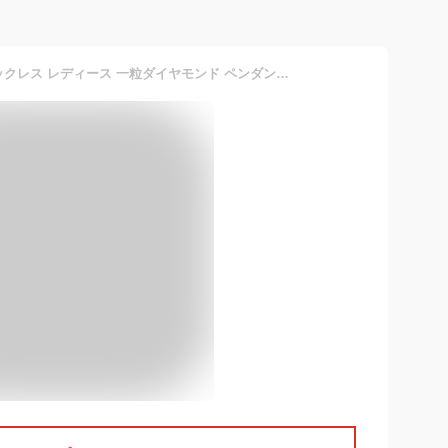
0.3ct 天然ダイヤモンド ネックレス レディース 一粒ダイヤモンド ペンダント K10WG 45cmフリーアジャスター ベネチアンチェーン 10金ホワイトゴールド 誕生日 プレゼント 女性 華奢 シンプル