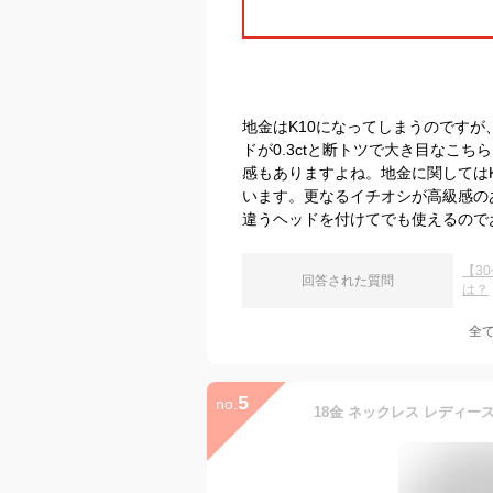
地金はK10になってしまうのです
ドが0.3ctと断トツで大き目なこ
感もありますよね。地金に関しては
います。更なるイチオシが高級感の
違うヘッドを付けてでも使えるので
【3
回答された質問
は？
全
5
no.