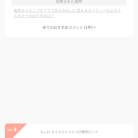
回答された質問
血色ネイル｜プチプラで爪がきれいに見えるヌーディーなエナメ
ルカラーのおすすめは？
全てのおすすめコメント
(
1
件)
>
4
no.
ちふれ ネイルエナメル 115透明ピンク