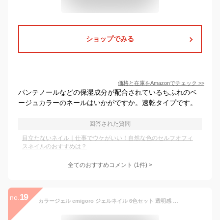
ショップでみる
価格と在庫を
Amazon
でチェック
>>
パンテノールなどの保湿成分が配合されているちふれのベ
ージュカラーのネールはいかがですか。速乾タイプです。
回答された質問
目立たないネイル｜仕事でウケがいい！自然な色のセルフオフィ
スネイルのおすすめは？
全てのおすすめコメント
(
1
件)
>
19
no.
カラージェル emigoro ジェルネイル 6色セット 透明感 セルフネイル 初心者用 シアーカラージェルネイル 10ml/本 UV・LED対応