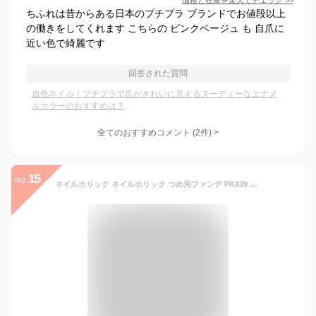
価格と在庫を
楽天
でチェック
>>
ちふれは昔からある日本のプチプラ ブランドでお値段以上
の働きをしてくれます こちらの ピンクベージュ も 自爪に
近い色で綺麗です
回答された質問
血色ネイル｜プチプラで爪がきれいに見えるヌーディーなエナメ
ルカラーのおすすめは？
全てのおすすめコメント
(
2
件)
>
15
no.
ネイルホリック ネイルホリック つめ用ファンデ PK839 ピンクベージュ 5mL マニキュア アットコスメ _24Feb