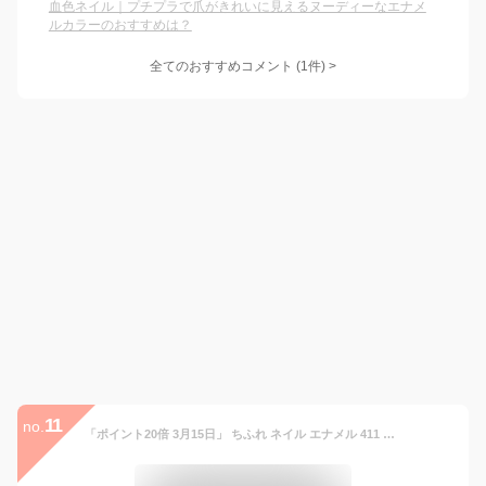
血色ネイル｜プチプラで爪がきれいに見えるヌーディーなエナメ
ルカラーのおすすめは？
全てのおすすめコメント
(
1
件)
>
11
no.
「ポイント20倍 3月15日」 ちふれ ネイル エナメル 411 マニキュア アットコスメ _25Mar