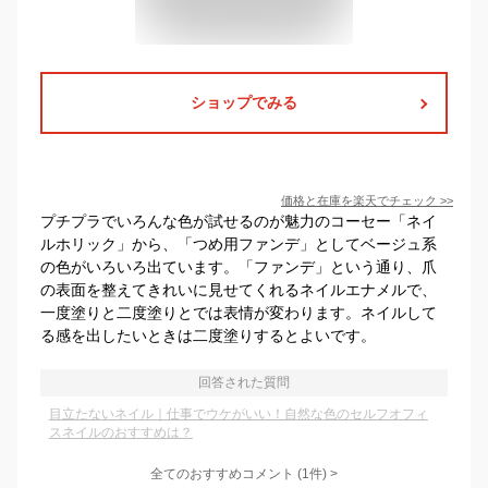
ショップでみる
価格と在庫を
楽天
でチェック
>>
プチプラでいろんな色が試せるのが魅力のコーセー「ネイ
ルホリック」から、「つめ用ファンデ」としてベージュ系
の色がいろいろ出ています。「ファンデ」という通り、爪
の表面を整えてきれいに見せてくれるネイルエナメルで、
一度塗りと二度塗りとでは表情が変わります。ネイルして
る感を出したいときは二度塗りするとよいです。
回答された質問
目立たないネイル｜仕事でウケがいい！自然な色のセルフオフィ
スネイルのおすすめは？
全てのおすすめコメント
(
1
件)
>