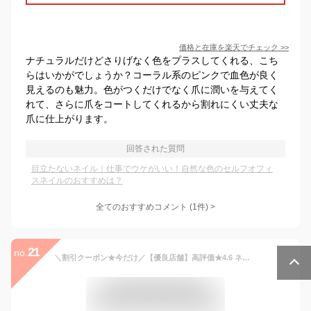
価格と在庫を
楽天
でチェック
>>
ナチュラルだけどさりげなく色をプラスしてくれる、こち
らはいかがでしょうか？コーラル系のピンクで血色が良く
見えるのも魅力。色がつくだけでなく爪に潤いを与えてく
れて、さらに爪をコートしてくれるから割れにくい丈夫な
爪に仕上がります。
回答された質問
目立たないネイル｜仕事でウケがいい！自然な色のセルフオフィ
スネイルのおすすめは？
全てのおすすめコメント
(
1
件)
>
21
no.
＼割引クーポン★今だけ／【優良店舗】高評価★4.6 ネイル ジェル ジェルネイル カラー カラージェル シアー シアーカラー ジェルネイルセット 送料無料 ラメ 簡単 セルフ 初心者 プロ 安い プレミアムジェル 10色 セット