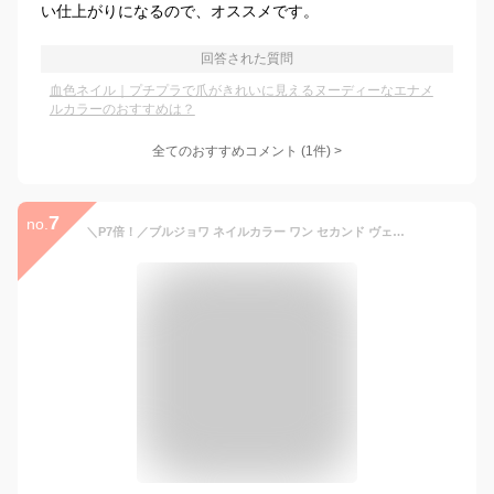
い仕上がりになるので、オススメです。
回答された質問
血色ネイル｜プチプラで爪がきれいに見えるヌーディーなエナメ
ルカラーのおすすめは？
全てのおすすめコメント
(
1
件)
>
7
no.
＼P7倍！／ブルジョワ ネイルカラー ワン セカンド ヴェルニ ベージュ フレンド (04 BEIGE FRIEND) BOURJOIS 1 SECONDE VERNIS [pqo]