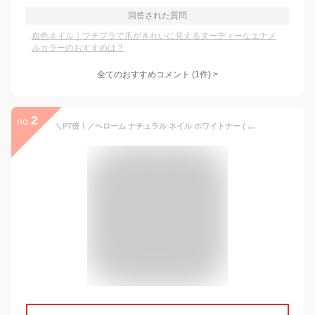
回答された質問
血色ネイル｜プチプラで爪がきれいに見えるヌーディーなエナメ
ルカラーのおすすめは？
全てのおすすめコメント
(
1
件)
>
2
no.
＼P7倍！／ヘローム ナチュラル ネイル ホワイトナー ( ピンクグロウ ) 8ml ネイル マニキュア 爪ケア エナメルネイル HEROME CARING NATURAL NAIL WHITENER [2202] [lnu]