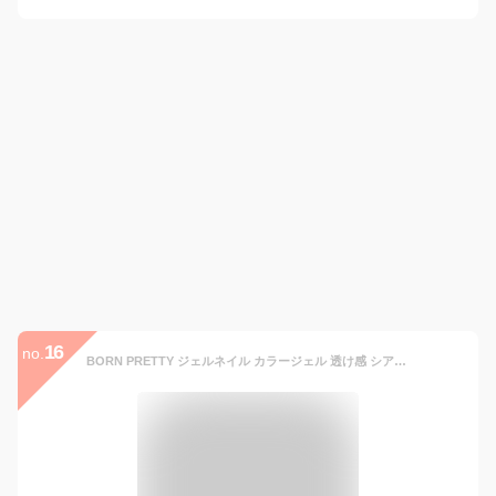
16
no.
BORN PRETTY ジェルネイル カラージェル 透け感 シアーカラージェル ネイルアート 秋冬単品 ヌードピンク 透明感 シンプル UV/LED対応 ポリッシュタイプ セルフジェルネイル オフィスジェルネイル 初心者 化粧品 ネイリスト ネイルサロン 秋ネイル 冬ネイル