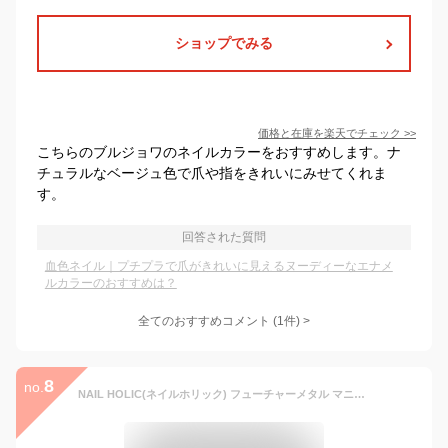
ショップでみる
価格と在庫を
楽天
でチェック
>>
こちらのブルジョワのネイルカラーをおすすめします。ナ
チュラルなベージュ色で爪や指をきれいにみせてくれま
す。
回答された質問
血色ネイル｜プチプラで爪がきれいに見えるヌーディーなエナメ
ルカラーのおすすめは？
全てのおすすめコメント
(
1
件)
>
8
no.
NAIL HOLIC(ネイルホリック) フューチャーメタル マニキュア GD046 5mL