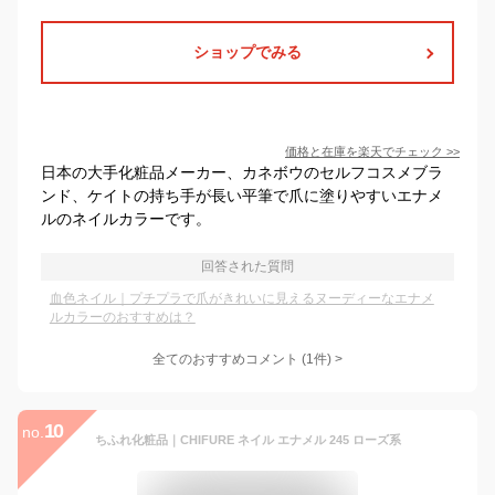
ショップでみる
価格と在庫を
楽天
でチェック
>>
日本の大手化粧品メーカー、カネボウのセルフコスメブラ
ンド、ケイトの持ち手が長い平筆で爪に塗りやすいエナメ
ルのネイルカラーです。
回答された質問
血色ネイル｜プチプラで爪がきれいに見えるヌーディーなエナメ
ルカラーのおすすめは？
全てのおすすめコメント
(
1
件)
>
10
no.
ちふれ化粧品｜CHIFURE ネイル エナメル 245 ローズ系