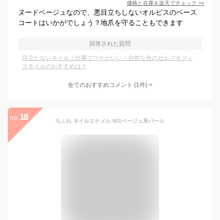
価格と在庫を
楽天
でチェック
>>
ヌードベージュなので、悪目立ちしないオルビスのベース
コートはいかがでしょう？地爪を守ることもできます
回答された質問
目立たないネイル｜仕事でウケがいい！自然な色のセルフオフィ
スネイルのおすすめは？
全てのおすすめコメント
(
1
件)
>
18
no.
ちふれ ネイルエナメル 601ベージュ系パール