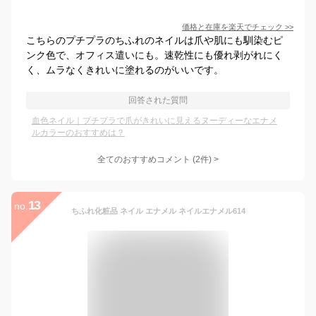
価格と在庫を
楽天
でチェック
>>
こちらのプチプラのちふれのネイルは爪や肌にも馴染むピ
ンク色で、オフィス遣いにも。速乾性にも優れ剥がれにく
く、ムラなくきれいに塗れるのがいいです。
回答された質問
血色ネイル｜プチプラで爪がきれいに見えるヌーディーなエナメ
ルカラーのおすすめは？
全てのおすすめコメント
(
2
件)
>
13
no.
ちふれ化粧品 ネイル エナメル ネイルエナメル614