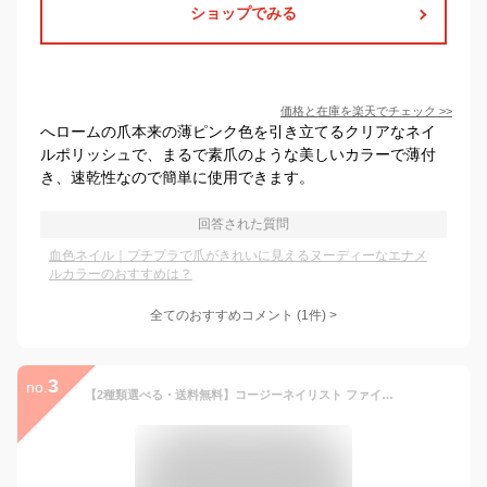
ショップでみる
価格と在庫を
楽天
でチェック
>>
へロームの爪本来の薄ピンク色を引き立てるクリアなネイ
ルポリッシュで、まるで素爪のような美しいカラーで薄付
き、速乾性なので簡単に使用できます。
回答された質問
血色ネイル｜プチプラで爪がきれいに見えるヌーディーなエナメ
ルカラーのおすすめは？
全てのおすすめコメント
(
1
件)
>
3
no.
【2種類選べる・送料無料】コージーネイリスト ファイブインワンケアコート・ローズピンク/マニキュア/koji/ネイル/