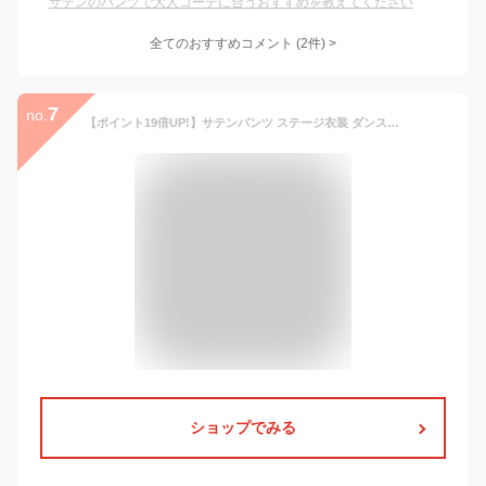
サテンのパンツで大人コーデに合うおすすめを教えてください
全てのおすすめコメント
(
2
件)
>
7
no.
【ポイント19倍UP!】サテンパンツ ステージ衣装 ダンス衣装 カラオケ衣装 舞台衣装 コンサート ライブ イベント クリスマス 仮装 学園祭 文化祭 パーティー 演劇 講演 サテン生地 おすすめ 男女兼用 メンズ レディース 伸縮性 パンツのみ 全12色 サイズS〜3L 27pt06sn
ショップでみる