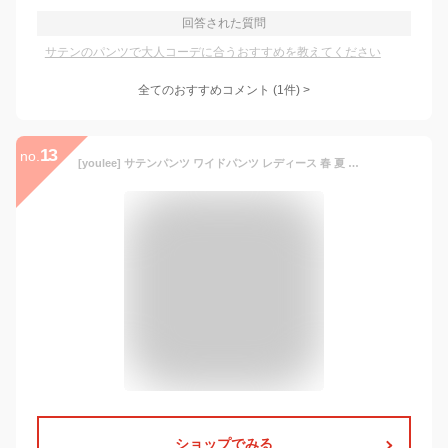
回答された質問
サテンのパンツで大人コーデに合うおすすめを教えてください
全てのおすすめコメント
(
1
件)
>
13
no.
[youlee] サテンパンツ ワイドパンツ レディース 春 夏 ハイウエスト シルクリアル ボトムズ ゆったり 動きやすい ウエストゴム 微光沢 サマー 美脚 着痩せ 美脚 通勤 20代-40代 [並行輸入品]
ショップでみる