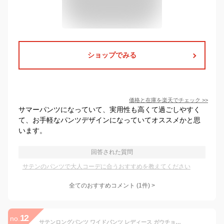
ショップでみる
価格と在庫を
楽天
でチェック
>>
サマーパンツになっていて、実用性も高くて過ごしやすく
て、お手軽なパンツデザインになっていてオススメかと思
います。
回答された質問
サテンのパンツで大人コーデに合うおすすめを教えてください
全てのおすすめコメント
(
1
件)
>
12
no.
サテンロングパンツ ワイドパンツ レディース ガウチョパンツ 冷感 サテン 美脚 着痩せ ウエストゴム ロング マキシ 美ゆる 夏 夏物 パンツ 送料無料 プレゼント