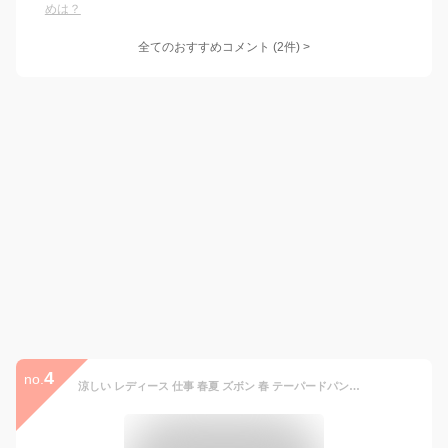
めは？
全てのおすすめコメント
(
2
件)
>
4
no.
涼しい レディース 仕事 春夏 ズボン 春 テーパードパンツ 紫外線カット事務服 春夏用 ボトムス パンツ ウエストゴム 春夏 夏 通勤 ロングパンツ おしゃれ オフィス ストレッチ 体型カバー 洗える 大きいサイズ