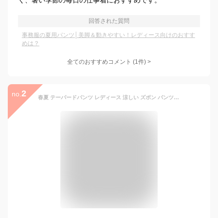
く、暑い季節の毎日の仕事着におすすめです。
回答された質問
事務服の夏用パンツ│美脚＆動きやすい！レディース向けのおすす
めは？
全てのおすすめコメント
(
1
件)
>
2
no.
春夏 テーパードパンツ レディース 涼しい ズボン パンツ 春夏用 紫外線カット事務服 ボトムス ズボン ロングパンツ ウエストゴム 春 夏 通勤 仕事 おしゃれ オフィス ストレッチ 体型カバー 洗える 大きいサイズ 黒