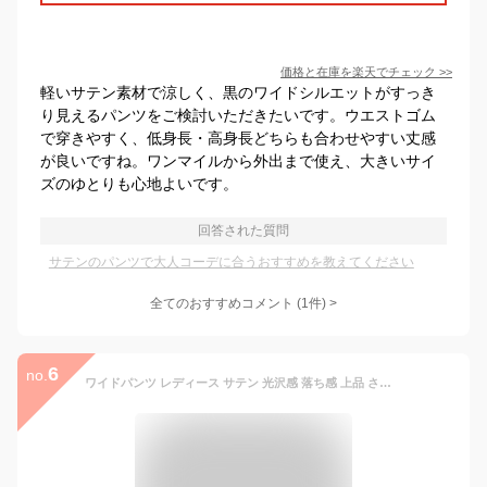
価格と在庫を
楽天
でチェック
>>
軽いサテン素材で涼しく、黒のワイドシルエットがすっき
り見えるパンツをご検討いただきたいです。ウエストゴム
で穿きやすく、低身長・高身長どちらも合わせやすい丈感
が良いですね。ワンマイルから外出まで使え、大きいサイ
ズのゆとりも心地よいです。
回答された質問
サテンのパンツで大人コーデに合うおすすめを教えてください
全てのおすすめコメント
(
1
件)
>
6
no.
ワイドパンツ レディース サテン 光沢感 落ち感 上品 さらさら 大人カジュアル 体型カバー 美脚 楽ちん ウエストゴム ゆったり シンプル おしゃれ トレンド 春 夏 秋 オールシーズン デート 通勤 通学 送料無料