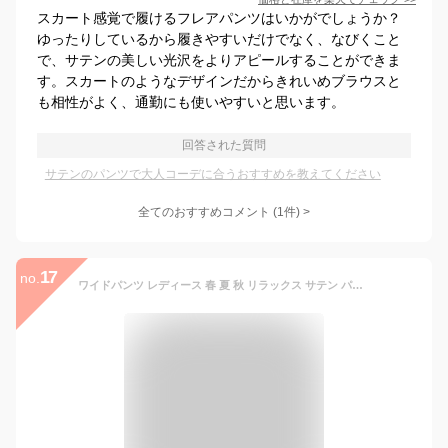
スカート感覚で履けるフレアパンツはいかがでしょうか？
ゆったりしているから履きやすいだけでなく、なびくこと
で、サテンの美しい光沢をよりアピールすることができま
す。スカートのようなデザインだからきれいめブラウスと
も相性がよく、通勤にも使いやすいと思います。
回答された質問
サテンのパンツで大人コーデに合うおすすめを教えてください
全てのおすすめコメント
(
1
件)
>
17
no.
ワイドパンツ レディース 春 夏 秋 リラックス サテン パンツ ウエストゴム ラクチン カジュアル ワイド 光沢 肌触り滑らか 【上品光沢の滑らかサテンワイドパンツ】