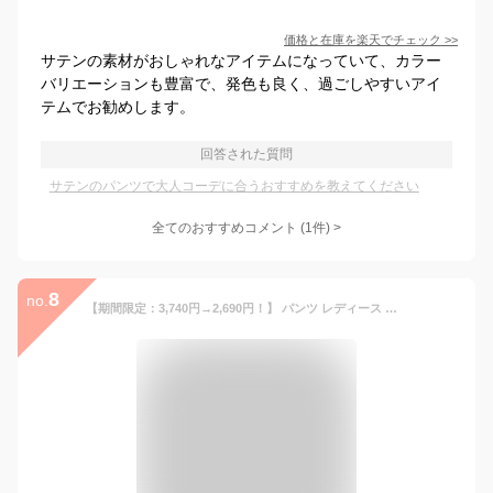
価格と在庫を
楽天
でチェック
>>
サテンの素材がおしゃれなアイテムになっていて、カラー
バリエーションも豊富で、発色も良く、過ごしやすいアイ
テムでお勧めします。
回答された質問
サテンのパンツで大人コーデに合うおすすめを教えてください
全てのおすすめコメント
(
1
件)
>
8
no.
【期間限定：3,740円→2,690円！】 パンツ レディース ワイドパンツ サテンパンツ サテン きれいめ 涼しい 夏 イージーパンツ ウエストゴム 大きいサイズ 低身長 高身長 ワンマイルウェア ゆったり 体型カバー 【 サテンイージーワイドパンツ】 元祖冷感coolify