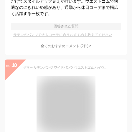
だけでスタイルアップ見えが叶います。ウエストゴムで快
適なのにきれいめ感があり、通勤から休日コーデまで幅広
く活躍する一枚です。
回答された質問
サテンのパンツで大人コーデに合うおすすめを教えてください
全てのおすすめコメント
(
2
件)
>
10
no.
サマー サテンパンツ ワイドパンツ ウエストゴム ハイウエスト パンツ ストレッチ ゆったり 冬 秋冬 シルクリアル ボトムズ 春 動きやすい 微光沢 美脚 着痩せ 20代 30代 40代 大きいサイズ レディース 通勤