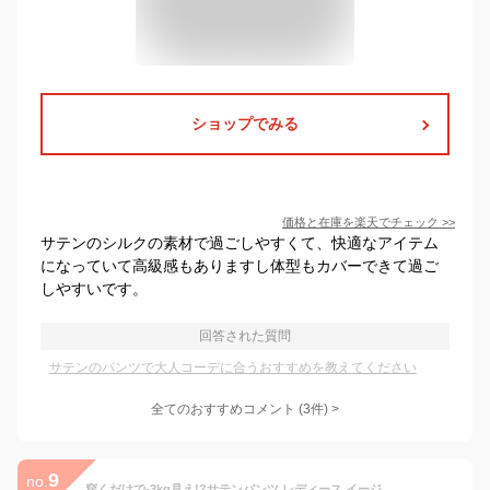
ショップでみる
価格と在庫を
楽天
でチェック
>>
サテンのシルクの素材で過ごしやすくて、快適なアイテム
になっていて高級感もありますし体型もカバーできて過ご
しやすいです。
回答された質問
サテンのパンツで大人コーデに合うおすすめを教えてください
全てのおすすめコメント
(
3
件)
>
9
no.
穿くだけで-3kg見え!?サテンパンツ レディース イージーパンツ ワイド サテン ワイドパンツ タック ウエストゴム 美脚 カジュアル モード シンプル 大きいサイズ きれいめ 低身長 高身長 高見え antiqua 特別送料無料・再入荷 (100)メール便可