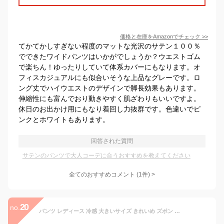
価格と在庫を
Amazon
でチェック
>>
てかてかしすぎない程度のマットな光沢のサテン１００％
でできたワイドパンツはいかがでしょうか？ウエストゴム
で楽ちん！ゆったりしていて体系カバーにもなります。オ
フィスカジュアルにも似合いそうな上品なグレーです。ロ
ング丈でハイウエストのデザインで脚長効果もあります。
伸縮性にも富んでおり動きやすく肌ざわりもいいですよ。
休日のお出かけ用にもなり着回し力抜群です。色違いでピ
ンクとホワイトもあります。
回答された質問
サテンのパンツで大人コーデに合うおすすめを教えてください
全てのおすすめコメント
(
1
件)
>
20
no.
パンツ レディース 冷感 大きいサイズ きれいめ ズボン ゆったり 夏 涼しい サラリ 速乾 綿サテン ストレッチ 接触冷感 ひんやり 吸汗速乾機 UV対策 カラーパンツ ストレッチ 2026夏 belluna ベルーナ S 股下64cm-5L 股下74cm 26su