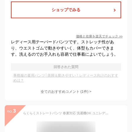
ショップでみる
価格と在庫を
楽天
でチェック
>>
レディース用テーパードパンツです。ストレッチ性があ
り、ウエストゴムで動きやすいく、体型もカバーできま
す。洗えるのでお手入れも容易で仕事着によいでしょう。
回答された質問
事務服の夏用パンツ│美脚＆動きやすい！レディース向けのおすす
めは？
全てのおすすめコメント
(
1
件)
>
3
no.
らくらくストレートパンツ 春夏対応 洗濯機OK ユニレディ ウエスト後ろゴム 事務服 ネイビー ブラック オフィス イベントショールーム ホテル接客 病院受付 医療事務 制服 入学式入園式 卒業卒園式 快適さわやか 仕事服 unilady ヤギコーポレーション YAGI U72355P