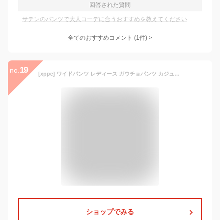
回答された質問
サテンのパンツで大人コーデに合うおすすめを教えてください
全てのおすすめコメント
(
1
件)
>
19
no.
[xppe] ワイドパンツ レディース ガウチョパンツ カジュアル サテン ウエストゴム ロング ハイウエスト 大きい サイズ きれいめ 体型カバー ゆったり エレガント 光沢 通勤 春夏秋
ショップでみる