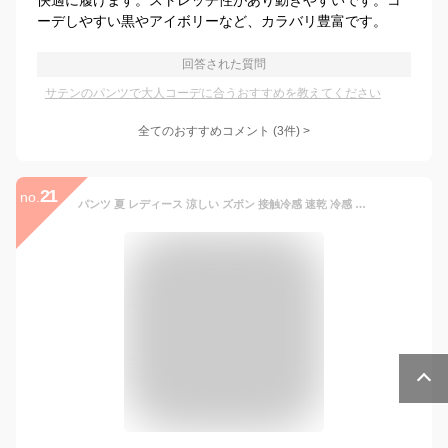
快適に履けます。ストレッチ性があり動きやすいです。コ
ーデしやすい黒やアイボリーなど、カラバリ豊富です。
回答された質問
サテンのパンツで大人コーデに合うおすすめを教えてください
全てのおすすめコメント
(
3
件)
>
21
no.
パンツ 夏 レディース 涼しい ズボン 接触冷感 速乾 冷感 ストレッチ 夏用 日本製 冷感パンツ UV 紫外線カット 涼しいパンツ 吸汗速乾 スラックス きれいめ 着痩せ 股下長め ハンパ丈 プルオン スキニー ロングパンツ ウエストゴム 大きいサイズ もあり 美脚 ズボン ナイロン