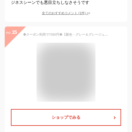
ジネスシーンでも悪目立ちしなさそうです
全てのおすすめコメント
(
1
件)
>
15
no.
◆クーポン利用で7360円◆【新色・グレー＆グレージュ入荷】【洗える/UVカット/吸水速乾】レディース ビジネススーツ ジャケット テーパード ワイド パンツスーツ ミセス 大きいサイズ ママスーツ オフィス 仕事服 面接 営業 リクルート 通勤 黒 紺 ストレッチ 即日発送
ショップでみる