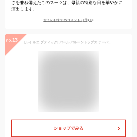
さを兼ね備えたこのスーツは、母親の特別な日を華やかに
演出します。
全てのおすすめコメント
(
1
件)
>
13
no.
[ルイ ルエ ブティック] パール バルーントップス テーパードパンツ ワイドパンツ レディース フォーマル セットアップ パンツスーツ パンツドレス 半袖 大きいサイズ 式 セレモニー パーティ パーティー 結婚式 通勤 LL(13号) セミワイド/ネイビーPA1457-LL-2NE
ショップでみる