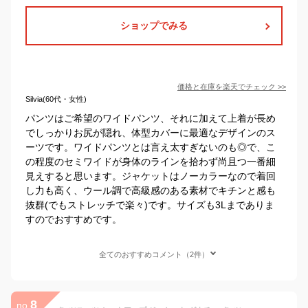
ショップでみる
価格と在庫を
楽天
でチェック
>>
Silvia(60代・女性)
パンツはご希望のワイドパンツ、それに加えて上着が長め
でしっかりお尻が隠れ、体型カバーに最適なデザインのス
ーツです。ワイドパンツとは言え太すぎないのも◎で、こ
の程度のセミワイドが身体のラインを拾わず尚且つ一番細
見えすると思います。ジャケットはノーカラーなので着回
し力も高く、ウール調で高級感のある素材でキチンと感も
抜群(でもストレッチで楽々)です。サイズも3Lまでありま
すのでおすすめです。
全てのおすすめコメント（2件）
8
no.