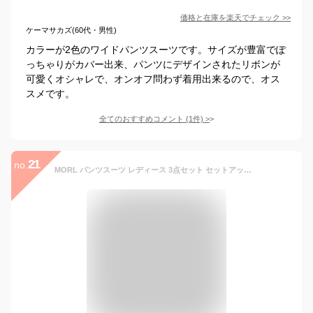
価格と在庫を
楽天
でチェック
>>
ケーマサカズ(60代・男性)
カラーが2色のワイドパンツスーツです。サイズが豊富でぽ
っちゃりがカバー出来、パンツにデザインされたリボンが
可愛くオシャレで、オンオフ問わず着用出来るので、オス
スメです。
全てのおすすめコメント
(
1
件)
>
21
no.
MORL パンツスーツ レディース 3点セット セットアップ レディース スーツ ワイドパンツ シフォン パンツドレス キレイめ シンプル ゆったり 体型カバー 大きいサイズ 着痩せ フォーマル 通勤 入学式 入園式 ブラックXL