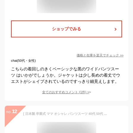
ショップでみる
価格と在庫を
楽天
でチェック
>>
chai(50代・女性)
こちらの着回しのきくベーシックな黒のワイドパンツスー
ツ はいかがでしょうか。ジャケットは少し長めの着丈でウ
エストがシェイプされているのですっきり細見えします。
全てのおすすめコメント
(
1
件)
>
12
no.
[ 日本製 卒業式 ママ オシャレ パンツスーツ 40代 50代 スーツ 母 ] 強圧縮 ウール100％ ジャケット + バルーンパンツ 2点セット / ママスーツ 入学式 セットアップ 体型カバー ゆったり ノーカラー 暖か スーツ ママ