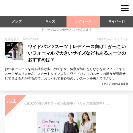
メンズ
キッズ
レディース
マイページ
本ページはプロモーションを含みます
最終更新日：2026/05/01
15883
View
44
コメント
決定
ワイドパンツスーツ｜レディース向け！かっこい
いフォーマルで大きいサイズなどもあるスーツの
おすすめは？
お仕事でスーツを着る機会が多いのですが、体型が気になりなかなかフィットする
スーツがありません。スカートタイプより、ワイドパンツのスーツのほうが着痩せ
して見えるきがするので、おしゃれで着心地のいいスーツを教えて下さい。
キテミヨ-kitemiyo-編集部
1
no.
＼最大3000円OFFクーポン配布中／《サイズ交換無料》スーツ レディース セレモニースーツ 入学式 ママスーツ 卒業式 パンツスーツ フォーマルスーツ パンツ ジャケット セットアップ 洗える 大きいサイズ 低身長 高身長 通勤 オフィス ビジネス ママ 母 母親 祖母 服装