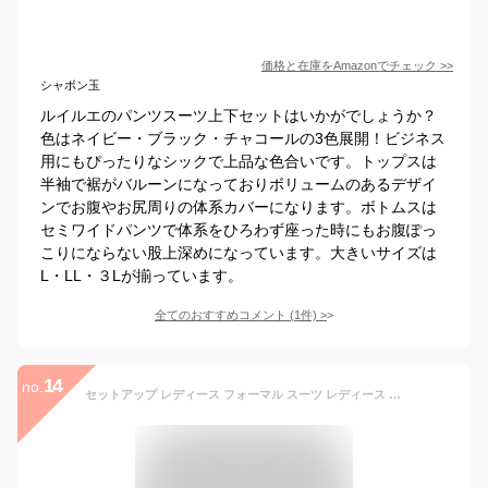
価格と在庫を
Amazon
でチェック
>>
シャボン玉
ルイルエのパンツスーツ上下セットはいかがでしょうか？
色はネイビー・ブラック・チャコールの3色展開！ビジネス
用にもぴったりなシックで上品な色合いです。トップスは
半袖で裾がバルーンになっておりボリュームのあるデザイ
ンでお腹やお尻周りの体系カバーになります。ボトムスは
セミワイドパンツで体系をひろわず座った時にもお腹ぽっ
こりにならない股上深めになっています。大きいサイズは
L・LL・３Lが揃っています。
全てのおすすめコメント
(
1
件)
>
14
no.
セットアップ レディース フォーマル スーツ レディース セレモニー ビジネススーツ 大きいサイズ ノーカラー スーツ テーラードジャケット＆ワイドパンツ 2点セット 入学式 卒業式 入園式 卒園式 着痩せ 通勤 オフィス ビジネス ママセット ゆったり 送料無料