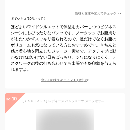
価格と在庫を
楽天
でチェック
>>
ぽていちょ(30代・女性)
ほどよいワイドシルエットで体型をカバーしつつビジネス
シーンにもぴったりなパンツです。ノータックでお腹周り
がもたつかずスッキリ着られるので、足だけでなくお腹の
ボリュームも気になっている方におすすめです。きちんと
感と着心地を両立したジャージー素材で、アクティブに動
かなければいけない日もばっちり。シワになりにくく、デ
スクワークの後の打ち合わせでも出張でも好印象を与えら
れますよ。
全てのおすすめコメント
(
1
件)
>
10
no.
[Ｙｏｃｉｃｕｅ] レディース パンツスーツ スーツセット ジャケット ワイドパンツ カーキ色 ルーズフィット 体型カバー 通勤 結婚式 カジュアル