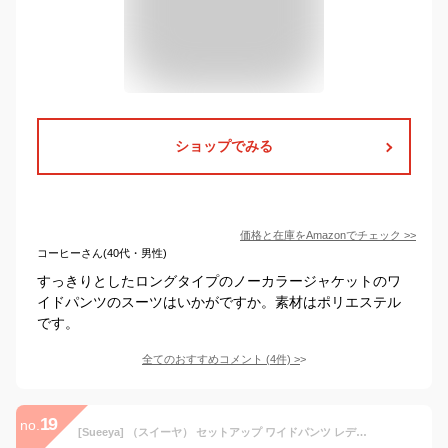
ショップでみる
価格と在庫を
Amazon
でチェック
>>
コーヒーさん(40代・男性)
すっきりとしたロングタイプのノーカラージャケットのワ
イドパンツのスーツはいかがですか。素材はポリエステル
です。
全てのおすすめコメント
(
4
件)
>
19
no.
[Sueeya] （スイーヤ） セットアップ ワイドパンツ レディース スーツ 九分丈 グレンチェック柄 着痩せ テーラードジャケット アウター 大きいサイズ ゆったり ファッション カジュアル おしゃれ 春 秋 冬 パーティー 通勤 フォーマル