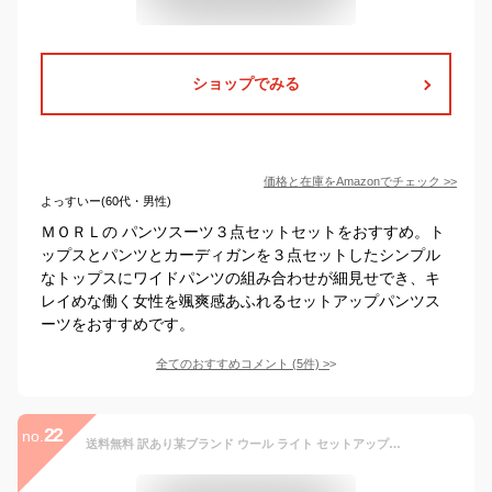
ショップでみる
価格と在庫を
Amazon
でチェック
>>
よっすいー(60代・男性)
ＭＯＲＬの パンツスーツ３点セットセットをおすすめ。ト
ップスとパンツとカーディガンを３点セットしたシンプル
なトップスにワイドパンツの組み合わせが細見せでき、キ
レイめな働く女性を颯爽感あふれるセットアップパンツス
ーツをおすすめです。
全てのおすすめコメント
(
5
件)
>
22
no.
送料無料 訳あり某ブランド ウール ライト セットアップ♪スーツ セットアップ パンツスーツ ビジネス 通勤 ノーカラー ワイドパンツ レディース 大きいサイズ 9号 11号 13号 ＜メーカー希望小売価格￥47,300＞[40291]【4800円以上送料無料】