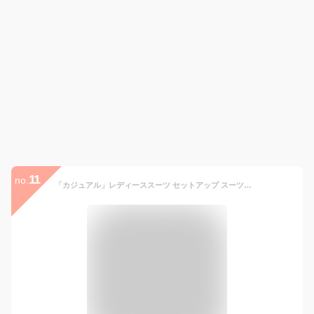
11
no.
「カジュアル」レディーススーツ セットアップ スーツセット ジャケット+ガウチョパンツ S～3XL パンツスーツ 冠婚葬祭 入学式 卒業式 結婚式 通勤 セレモニースーツ ブラック エレガント 20代30代40代 ワイドパンツ OL テーラードジャケット ゆったり 無地 きれいめ