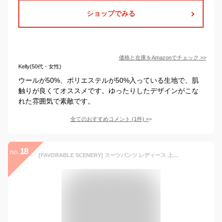
ショップでみる
価格と在庫を
Amazon
でチェック
>>
Kelly(50代・女性)
ウールが50%、ポリエステルが50%入っている生地で、肌
触りが良くてオススメです。ゆったりしたデザインがこな
れた雰囲気で素敵です。
全てのおすすめコメント
(
1
件)
>
18
no.
[FAVORABLE SCENERY] スーツパンツ レディース 上下3点セット セットアップ 体型カバー ワイドパンツ 通勤 ビジネス フォーマル スーツ (ブラック, l)