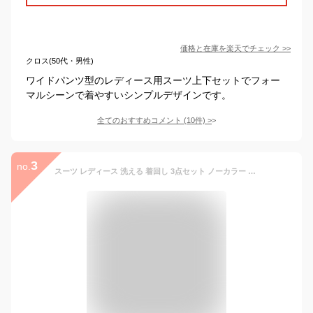
価格と在庫を
楽天
でチェック
>>
クロス(50代・男性)
ワイドパンツ型のレディース用スーツ上下セットでフォー
マルシーンで着やすいシンプルデザインです。
全てのおすすめコメント
(
10
件)
>
3
no.
スーツ レディース 洗える 着回し 3点セット ノーカラー ジャケット 2WAY Tブラウス セミワイド パンツ グレージュ/ネイビー/黒 S M L LL 3L 4L 5L 6L 8L ビジネス セットアップ ニッセン nissen