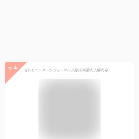
4
no.
セレモニー スーツ フォーマル 入学式 卒業式 入園式 卒園式 レディース ママ 大きいサイズ 母 女性 ジャケット 通勤 パンツ セット パンツスーツ レディースファッション 上品 3点セット ワイドパンツ きれいめ 母親 ママスーツ レディーススーツ ツイード おしゃれ ラメ