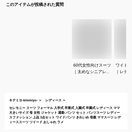
このアイテムが投稿された質問
60代女性向けスーツ
ワイドパ
｜太めなシニアレデ
｜レディ
ィースセットアップ
かっこい
は？
ルで大き
どもある
すすめは
キテミヨ-kitemiyo-
レディース
セレモニー スーツ フォーマル 入学式 卒業式 入園式 卒園式 レディース ママ
大きいサイズ 母 女性 ジャケット 通勤 パンツ セット パンツスーツ レディー
スファッション 上品 3点セット ワイドパンツ きれいめ 母親 ママスーツ レデ
ィーススーツ ツイード おしゃれ ラメ