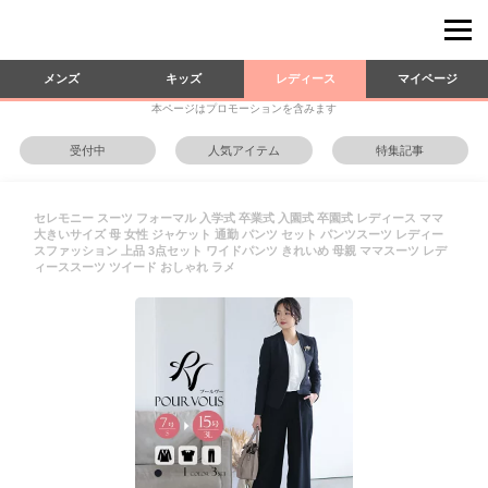
メンズ
キッズ
レディース
マイページ
本ページはプロモーションを含みます
受付中
人気アイテム
特集記事
セレモニー スーツ フォーマル 入学式 卒業式 入園式 卒園式 レディース ママ
大きいサイズ 母 女性 ジャケット 通勤 パンツ セット パンツスーツ レディー
スファッション 上品 3点セット ワイドパンツ きれいめ 母親 ママスーツ レデ
ィーススーツ ツイード おしゃれ ラメ