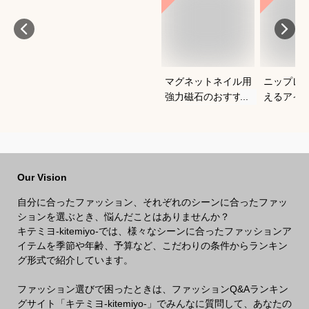
マグネットネイル用
ニップレ
強力磁石のおすすめ
えるアイ
は？
すめを教
い。
Our Vision
自分に合ったファッション、それぞれのシーンに合ったファッ
ションを選ぶとき、悩んだことはありませんか？
キテミヨ-kitemiyo-では、様々なシーンに合ったファッションア
イテムを季節や年齢、予算など、こだわりの条件からランキン
グ形式で紹介しています。
ファッション選びで困ったときは、ファッションQ&Aランキン
グサイト「キテミヨ-kitemiyo-」でみんなに質問して、あなたの