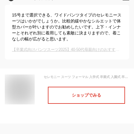
15号まで選択できる、ワイドパンツタイプのセレモニース
ーツはいかがでしょうか。比較的緩やかなシルエットで体
型カバーが叶いますのでお勧めしたいです。上下・インナ
ーとそれぞれ別に着用しても素敵に決まりますので、着こ
なしの幅が広がると思います。
【卒業式向けパンツスーツ2025】40-50代母親向けのおすすめは？
セレモニー スーツ フォーマル 入学式 卒業式 入園式 卒園式 レディース ママ 大きいサイズ 母 女性 ジャケット 通勤 パンツ セット パンツスーツ レディースファッション 上品 3点セット ワイドパンツ きれいめ 母親 ママスーツ レディーススーツ ツイード おしゃれ ラメ
ショップでみる