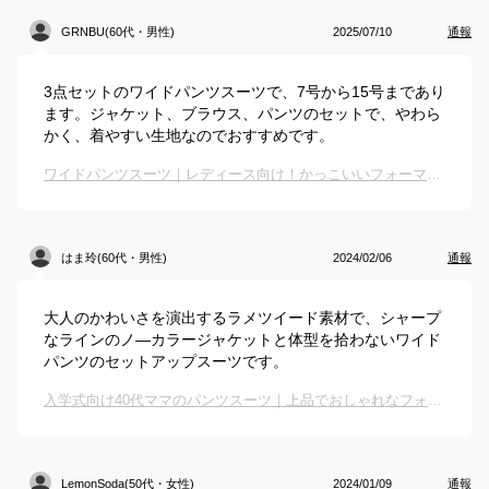
GRNBU(60代・男性)
2025/07/10
通報
3点セットのワイドパンツスーツで、7号から15号まであり
ます。ジャケット、ブラウス、パンツのセットで、やわら
かく、着やすい生地なのでおすすめです。
ワイドパンツスーツ｜レディース向け！かっこいいフォーマルで大きいサイズなどもあるスーツのおすすめは？
はま玲(60代・男性)
2024/02/06
通報
大人のかわいさを演出するラメツイード素材で、シャープ
なラインのノ―カラージャケットと体型を拾わないワイド
パンツのセットアップスーツです。
入学式向け40代ママのパンツスーツ｜上品でおしゃれなフォーマルスーツのおすすめは？
LemonSoda(50代・女性)
2024/01/09
通報