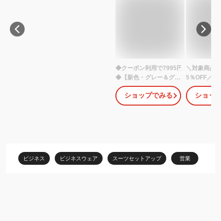
◆クーポン利用で7995円
＼対象商品2
◆【新色・グレー＆グレ
5％OFF／【
ージュ入荷】【洗え
発送】38%O
ショップでみる
ショッ
る/UVカット/吸水速乾】
レディース 
レディース ビジネスス
ットアップ 
ーツ ジャケット テーパ
ート ビジネ
ードパンツ パンツスー
クルートスー
ツ ミセス 大きいサイズ
面接 オフィス
ママスーツ オフィス 仕
30代 40代 
事服 面接 営業 リクルー
バー 大きい
ビジネス
ビジネスウェア
スーツセットアップ
営業
ト 通勤 黒 紺 ストレッチ
市場 試着チ
即日発送