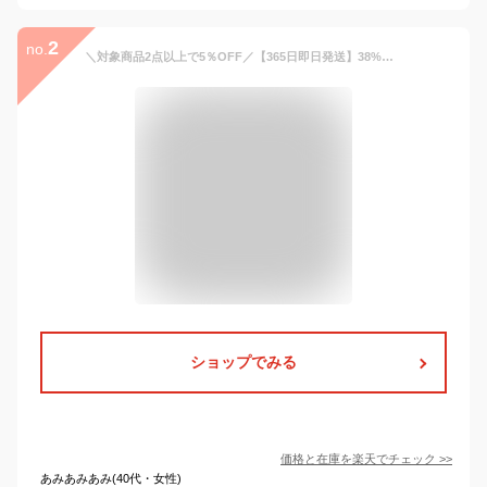
2
no.
＼対象商品2点以上で5％OFF／【365日即日発送】38%OFF スーツ レディース 3点セット セットアップ パンツ スカート ビジネススーツ リクルートスーツ 洗える 面接 オフィス 春 夏 秋 30代 40代 50代 体型カバー 大きいサイズ 楽天 市場 試着チケット対象
ショップでみる
価格と在庫を
楽天
でチェック
>>
あみあみあみ(40代・女性)