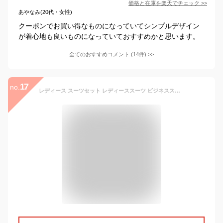
価格と在庫を
楽天
でチェック
>>
あやなみ(20代・女性)
クーポンでお買い得なものになっていてシンプルデザイン
が着心地も良いものになっていておすすめかと思います。
全てのおすすめコメント
(
14
件)
>
17
no.
レディース スーツセット レディーススーツ ビジネススーツ リクルート ママ セットアップ 大きいサイズ フォーマル 入学式 卒業式 洗える ジャケット スカート パンツ 2way 3点セット 30代 40代 七五三 オケージョン 就活 セレモニー 晴れの日 花粉 UV加工