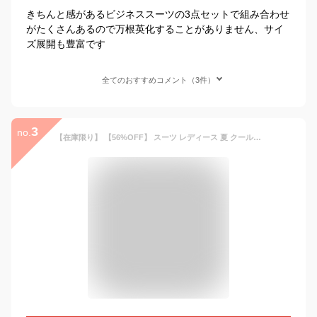
きちんと感があるビジネススーツの3点セットで組み合わせ
がたくさんあるので万根英化することがありません、サイ
ズ展開も豊富です
全てのおすすめコメント（3件）
3
no.
【在庫限り】 【56%OFF】 スーツ レディース 夏 クールビズ パンツスーツ ビジネススーツ ロング ストレッチ 洗える オフィス ビジネス 通勤 仕事 面接 就職活動 転職 セレモニー 大きいサイズ 小さいサイズ オールシーズン 春 秋 冬 試着チケット対象