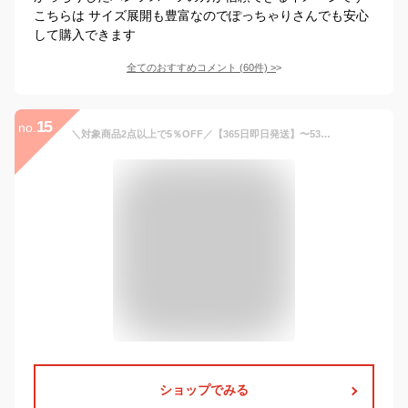
こちらは サイズ展開も豊富なのでぽっちゃりさんでも安心
して購入できます
全てのおすすめコメント
(
60
件)
>
15
no.
＼対象商品2点以上で5％OFF／【365日即日発送】〜53%OFF スーツ レディース 夏 大きいサイズ ビジネススーツ セットアップ 洗える ストレッチ パンツスーツ ロングジャケット 春秋冬 30代 40代 50代 通勤 面接 セレモニー オフィス 試着チケット対象
ショップでみる