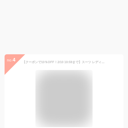
4
no.
【クーポンで10％OFF！2/10 10:59まで】スーツ レディース ビジネス スカート 洗える セミフレア セット オフィス 仕事 通勤 大きいサイズ グラマーサイズ 26号 30号 34号 38号 黒無地 紺 グレーストライプ オフィス ビジネス 通勤 仕事 女性 セットアップ ニッセン nissen