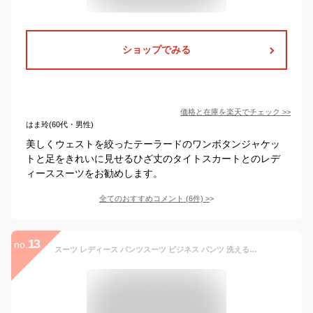
ショップでみる
価格と在庫を
楽天
でチェック
>>
はま玲(60代・男性)
美しくウェストを絞ったテーラードのワンボタンジャケッ
トと足をきれいに見せるひざ丈のタイトスカートとのレデ
ィーススーツをお勧めします。
全てのおすすめコメント
(
6
件)
>
13
no.
スーツ レディース パンツスーツ ビジネス パンツ 洗える ストレッチ 9分丈 セット オフィス 仕事 通勤 大きいサイズ 7号 9号 11号 13号 15号 17号 19号 グレー ストライプ ネイビー 黒 無地 ニッセン nissen