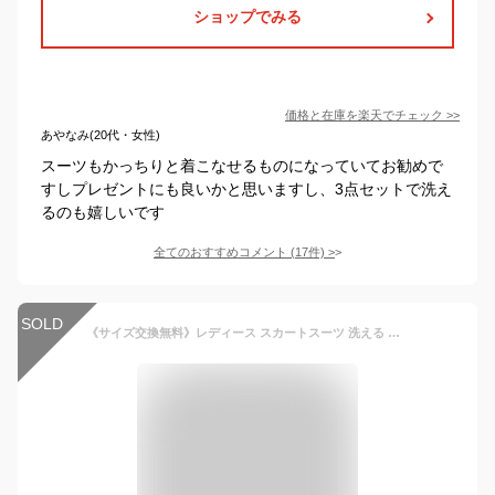
ショップでみる
価格と在庫を
楽天
でチェック
>>
あやなみ(20代・女性)
スーツもかっちりと着こなせるものになっていてお勧めで
すしプレゼントにも良いかと思いますし、3点セットで洗え
るのも嬉しいです
全てのおすすめコメント
(
17
件)
>
SOLD
《サイズ交換無料》レディース スカートスーツ 洗える ストレッチ ウール調 ラップ風 セミフレア キーネックジャケット 大きいサイズ S-8L ニッセン 7days