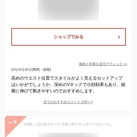
ショップでみる
価格と在庫を
楽天
でチェック
>>
のりのりのり(50代・女性)
高めのウエスト位置でスタイルがよく見えるセットアップ
はいかがでしょうか。深めのVネックで小顔効果もあり、縦
横に伸びて動きやすいのでおすすめします。
全てのおすすめコメント
(
2
件)
>
9
no.
S-8XL！ビジネススーツ 大きいサイズ レディーススーツ 2点セット ジャケット パンツ ストレッチ 通勤 リクルート 就活 OL オフィススーツ 事務服 ビジネス リクルートスーツ 面接 卒業式 フォーマル 黒