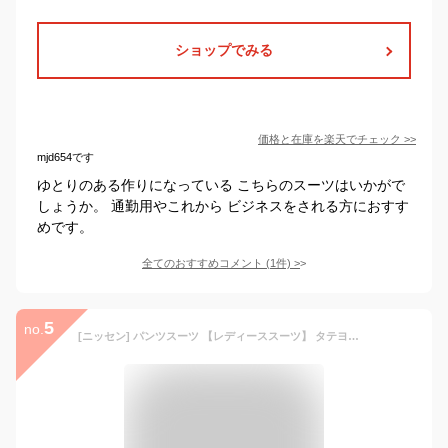
ショップでみる
価格と在庫を
楽天
でチェック
>>
mjd654です
ゆとりのある作りになっている こちらのスーツはいかがで
しょうか。 通勤用やこれから ビジネスをされる方におすす
めです。
全てのおすすめコメント
(
1
件)
>
5
no.
[ニッセン] パンツスーツ 【レディーススーツ】 タテヨコストレッチテーラードパンツスーツ（ジャケット＋ストレートパンツ） ネイビー L