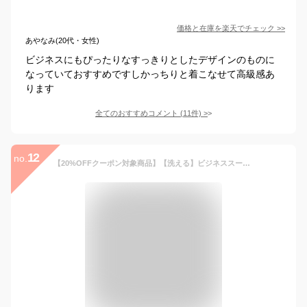
価格と在庫を
楽天
でチェック
>>
あやなみ(20代・女性)
ビジネスにもぴったりなすっきりとしたデザインのものに
なっていておすすめですしかっちりと着こなせて高級感あ
ります
全てのおすすめコメント
(
11
件)
>
12
no.
【20%OFFクーポン対象商品】【洗える】ビジネススーツ レディース 2点セット ジャケット スカート オフィスカジュアル ミセス 50代 40代 30代 ママスーツ 通勤 黒 紺 きれいめ 大きいサイズ 卒園卒業式 お宮参り 入学式 七五三 ウォッシャブル 服装 即日発送 プレゼント