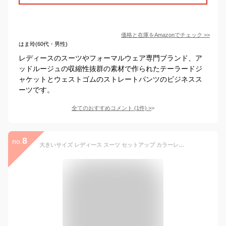
価格と在庫を
Amazon
でチェック
>>
はま玲(60代・男性)
レディースのスーツやフォーマルウェア専門ブランド、ア
ッドルージュの収縮性抜群の素材で作られたテーラードジ
ャケットとウェストゴムのストレートパンツのビジネスス
ーツです。
全てのおすすめコメント
(
1
件)
>
8
no.
大きいサイズ レディース スーツ セットアップ カラーレスジャケット＆ブラウス＆パンツ3点セットスーツ 3点セット ジャケット パンツ ブラウス ビジネス フォーマル セレモニー 通勤 秋新作 秋服 冬服 春服 15号 17号 19号 21号 23号 ブラック 黒 ネイビー ゴールドジャパン