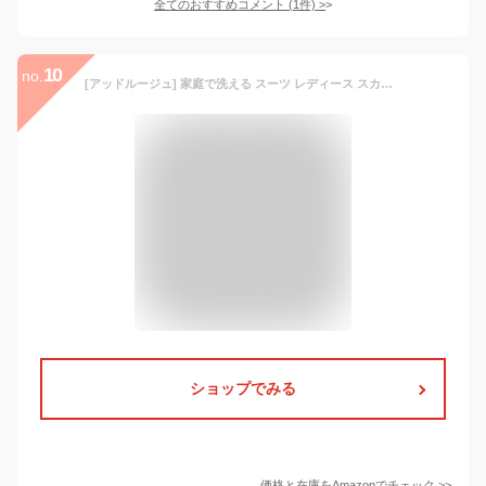
全てのおすすめコメント
(
1
件)
>
10
no.
[アッドルージュ] 家庭で洗える スーツ レディース スカートスーツ ロング丈 Aライン フレア テーラードジャケット 大きいサイズ 小さいサイズ 通勤 オフィス【j5037-long】 13号ABRブラック
ショップでみる
価格と在庫を
Amazon
でチェック
>>