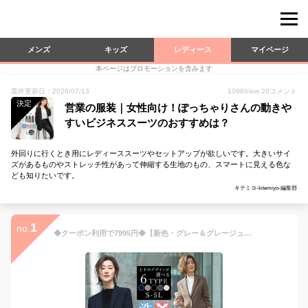
メンズ
キッズ
レディース
マイページ
本ページはプロモーションを含みます
最終更新日：2026/07/13
1096
View
20
コメント
決定
営業の服装｜女性向け！ぽっちゃりさんの動きや
すいビジネススーツのおすすめは？
外回りに行くとき用にレディーススーツやセットアップが欲しいです。大きいサイ
ズがあるものやストレッチ性があって伸縮する生地のもの、スマートに見える色な
ども知りたいです。
キテミヨ-kitemiyo-編集部
1
no.
◆クーポン利用で7995円◆【新色・グレー＆グレージュ入荷】【洗える/UVカット/吸水速乾】レディース ビジネススーツ ジャケット テーパードパンツ パンツスーツ ミセス 大きいサイズ ママスーツ オフィス 仕事服 面接 営業 リクルート 通勤 黒 紺 ストレッチ 即日発送