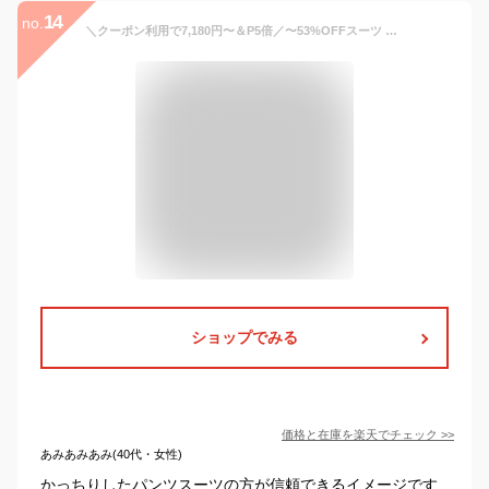
14
no.
＼クーポン利用で7,180円〜＆P5倍／〜53%OFFスーツ レディース 大きいサイズ ビジネススーツ セットアップ 夏 洗える ストレッチ パンツスーツ ロングジャケット 春秋冬 30代 40代 50代 通勤 面接 サマースーツ オフィス 試着チケット対象 【365日即日発送】
ショップでみる
価格と在庫を
楽天
でチェック
>>
あみあみあみ(40代・女性)
かっちりしたパンツスーツの方が信頼できるイメージです