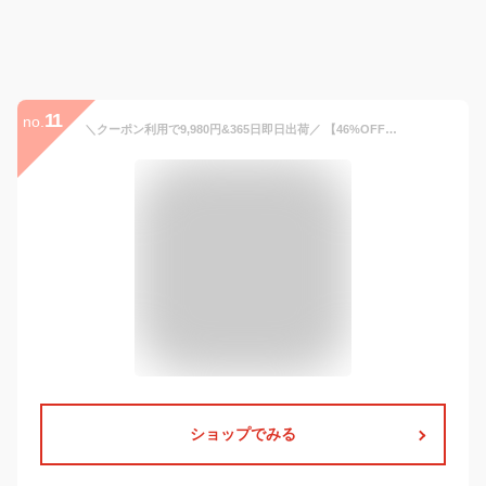
11
no.
＼クーポン利用で9,980円&365日即日出荷／ 【46%OFF】 【プレゼント付き】 スーツ レディース セレモニー フォーマル ママスーツ ストレッチ 洗える パンツ ビジネス オフィス ネイビー 黒 大きいサイズ 入学式 入園式 卒業式 卒園式 試着チケット対象
ショップでみる