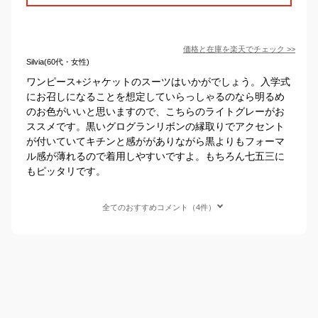
価格と在庫を
楽天
でチェック
>>
Silvia(60代・女性)
ワンピース+ジャケットのスーツはいかがでしょう。入学式
にお召しになることを想定していらっしゃるのなら明るめ
のお色がいいと思いますので、こちらのライトグレーがお
ススメです。黒いグログランリボンの縁取りでアクセント
が付いていてキチンと感ががありながら黒よりもフォーマ
ル感が薄れるので着用しやすいですよ。もちろん七五三に
もピッタリです。
全てのおすすめコメント（4件）