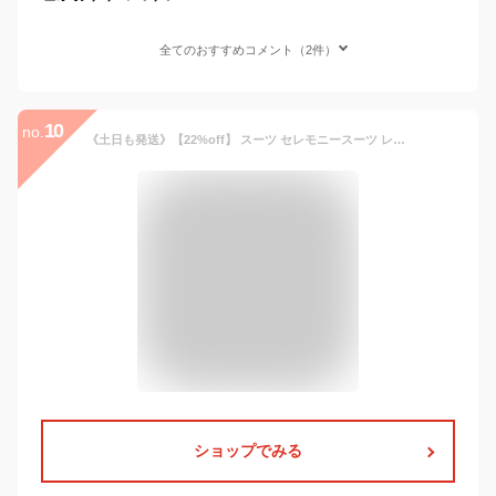
全てのおすすめコメント（2件）
10
no.
《土日も発送》【22%off】 スーツ セレモニースーツ レディース 七五三 卒業式 母 入学式 ママスーツ 卒園式 ママ フォーマルスーツ おしゃれ スカート 小さいサイズ フォーマル ジャケット 母親 50代 ワンピース セットアップ ミセス
ショップでみる