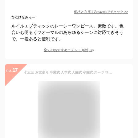
価格と在庫を
Amazon
でチェック
>>
ひなひなみゅー
ルイルエブティックのレーシーワンピース。素敵です。色
合いも明るくフオーマルのあらゆるシーンに対応できそう
で、一着あると便利です。
全てのおすすめコメント
(
6
件)
>
17
no.
七五三 お宮参り 卒業式 入学式 入園式 卒園式 スーツ ワンピーススーツ 七五三 母親 スーツ 母 七五三 スーツ 30代 スーツ 40代 スーツ 50代 スーツ レディース セレモニースーツ フォーマルスーツ 結婚式 スーツ お宮参り スーツ ママ お宮参り 母スーツ 撮影 ミセススーツ