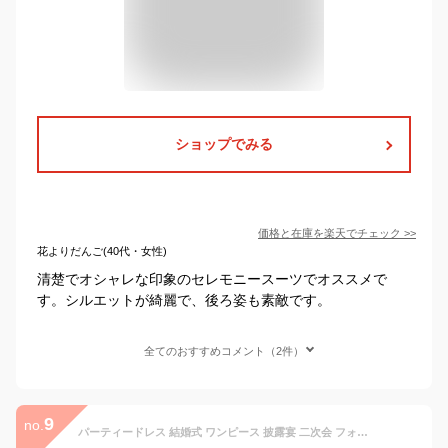
ショップでみる
価格と在庫を
楽天
でチェック
>>
花よりだんご(40代・女性)
清楚でオシャレな印象のセレモニースーツでオススメで
す。シルエットが綺麗で、後ろ姿も素敵です。
全てのおすすめコメント（2件）
9
no.
パーティードレス 結婚式 ワンピース 披露宴 二次会 フォーマルドレス お呼ばれドレス セレモニー 50代 40代 30代 春 夏 秋冬 レディース ミセス 上品 きれいめ 袖あり 七分袖 長袖 親族 母親 服装 女性 卒園式 入学式 入園式 大きいサイズ 膝丈 上品 通勤 即日発送 ギフト