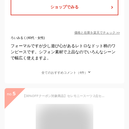
ショップでみる
価格と在庫を
楽天
でチェック
>>
ろいみるく(40代・女性)
フォーマルですが少し遊び心があるレトロなドット柄のワ
ンピースです。シフォン素材で上品なのでいろんなシーン
で幅広く使えますよ。
全てのおすすめコメント（4件）
5
no.
【30%OFFクーポン対象商品】セレモニースーツ 2点セット ジャケット ワンピース ママスーツ フォーマルスーツ レディース ミセス 50代 40代 30代 七五三 お宮参り 入学式 入園式 卒業式 卒園式 親族 母親 服装 女性 大きいサイズ セットアップ 結婚式 黒 上品 即日発送