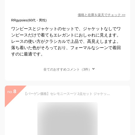
価格と在庫を
楽天
でチェック
>>
RRgypsies(60代・男性)
ワンピースとジャケットのセットで、ジャケットなしでワ
ンピースだけで着てもエレガントにおしゃれに見えます。
レースの使い方がクラシカルで上品で、高見えしますよ。
落ち着いた色がそろっており、フォーマルなシーンで着回
すのに最適です。
全てのおすすめコメント（3件）
8
no.
【バーゲン価格】セレモニースーツ 2点セット ジャケット ワンピース ママスーツ フォーマルスーツ レディース ミセス 卒業式 入学式 卒園式 入園式 七五三 お宮参り 学校行事 50代 40代 30代 母親 服装 女性 大きいサイズ セットアップ フレアスカート 上品 即日発送 ギフト