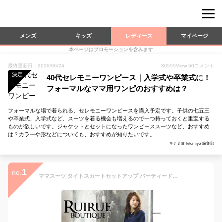
メンズ
キッズ
レディース
マイページ
本ページはプロモーションを含みます
最終更新日：2026/06/24
30555
View
50
コメント
決定
40代セレモニーワンピース｜入学式や卒業式に！
フォーマルなママ用ワンピのおすすめは？
フォーマルな場で着られる、セレモニーワンピースを購入予定です。子供の七五三
や卒業式、入学式など、スーツを着る機会も増えるので一つ持っておくと重宝する
ものが欲しいです。ジャケットとセットになったワンピーススーツなど、おすすめ
は？カラーや形などについても、おすすめが知りたいです。
キテミヨ-kitemiyo-編集部
1
no.
ママスーツ タイトスカートセットアップ パーティードレス 結婚式 フォーマル セレモニー 七五三 お宮参り 入学式 卒業式 きれいめ 上品 50代 40代 30代 ミセス レディース 春秋 親族 母親 服装 女性 オフィスカジュアル 通勤 即日発送 プレゼント ギフト