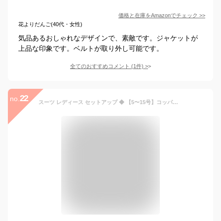
価格と在庫を
Amazon
でチェック
>>
花よりだんご(40代・女性)
気品あるおしゃれなデザインで、素敵です。ジャケットが
上品な印象です。ベルトが取り外し可能です。
全てのおすすめコメント
(
1
件)
>
22
no.
スーツ レディース セットアップ ◆ 【5〜15号】コッパーラメ ツイード×シフォン ジョーゼットノーカラー ワンピーススーツ(ジャケット＆ワンピース)[st]■メール便不可■[ フォーマル セレモニー 入学式 入園式 卒業 卒園 七五三 オフィス 母 ママ 春 秋 冬 ][hw]