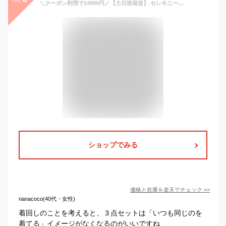
＼クーポン利用で14990円／【土日祝発送】 セレモニースーツ 入学式 ママスーツ 卒業式 スーツ 母親 ワンピース セットアップ 入園式 卒園式 お宮参り 七五三 レディース フォーマル 黒 ネイビー カジュアル おしゃれ コーデ かっこいい 試着チケット対象
ショップでみる
価格と在庫を
楽天
でチェック
>>
nanacoco(40代・女性)
着回しのことを考えると、３点セットは「いつも同じのを
着てる」イメージがなくなるのがいいですね