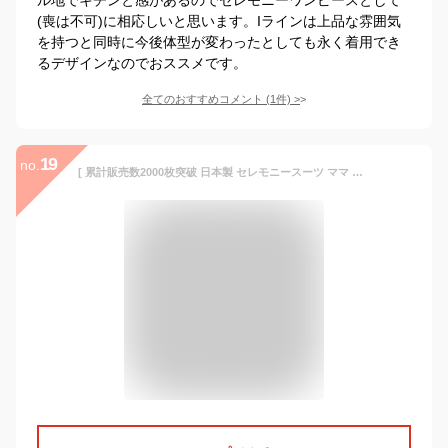
(喪は不可)に相応しいと思います。Iラインは上品な雰囲気
を持つと同時に今後体型が変わったとしても永く着用でき
るデザインなのでおススメです。
全てのおすすめコメント
(
1
件)
>
19
no.
[ 累計販売数2000枚突破 日本製 セレモニースーツ ママ 入学式 ママスーツ 50代 40代 ] スーピマ コットン カットソー 2点セット / 卒業式 体型カバー セレモニースーツ フォーマル ウォッシャブル 手洗い可 洗える