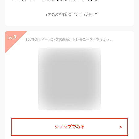
全てのおすすめコメント（3件）
7
no.
【30%OFFクーポン対象商品】セレモニースーツ 2点セット ジャケット ワンピース ママスーツ フォーマルスーツ レディース ミセス 50代 40代 30代 七五三 お宮参り 入学式 入園 卒業式 卒園式 親族 母親 服装 女性 大きいサイズ セットアップ 上品 即日発送 プレゼント ギフト
ショップでみる