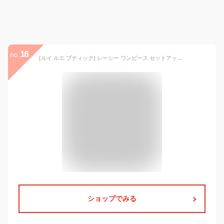
16
no.
[ルイ ルエ ブティック] レーシー ワンピース セットアップ スーツ レディース ミセス ママ スカートスーツ フォーマル 大きいサイズ レース タイトスカート 結婚式 入園式 入学式 卒業式 卒園式 セレモニー お宮参り S(7号) グレージュSU651-S-G
ショップでみる