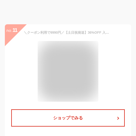
11
no.
＼クーポン利用で9990円／【土日祝発送】36%OFF 入学式 スーツ 母親 ママスーツ ワンピース セットアップ 入園式 卒園式 卒業式 お宮参り 七五三 レディース フォーマル スーツ セレモニースーツ 黒 ネイビー カジュアル おしゃれ コーデ かっこいい 試着チケット対象
ショップでみる