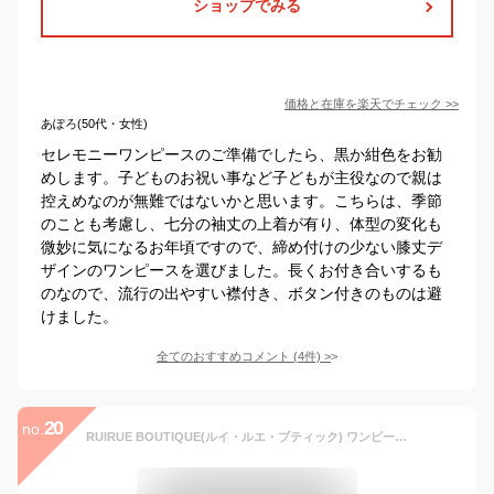
ショップでみる
価格と在庫を
楽天
でチェック
>>
あぽろ(50代・女性)
セレモニーワンピースのご準備でしたら、黒か紺色をお勧
めします。子どものお祝い事など子どもが主役なので親は
控えめなのが無難ではないかと思います。こちらは、季節
のことも考慮し、七分の袖丈の上着が有り、体型の変化も
微妙に気になるお年頃ですので、締め付けの少ない膝丈デ
ザインのワンピースを選びました。長くお付き合いするも
のなので、流行の出やすい襟付き、ボタン付きのものは避
けました。
全てのおすすめコメント
(
4
件)
>
20
no.
RUIRUE BOUTIQUE(ルイ・ルエ・ブティック) ワンピース ＆ ジャケット アンサンブル スーツ セット レディース ミセス 母 ママ スカートスーツ フォーマル セレモニースーツ 大きいサイズ ツイード 入園式 入学式 卒業式 卒園式 結婚式 M(9号) ダークネイビー×ネイビーSU509-M-N