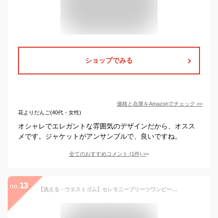
ショップでみる
価格と在庫を
Amazon
でチェック
>>
花よりだんご(40代・女性)
オシャレでエレガントな雰囲気のデザインだから、オスス
メです。ジャケットがアンサンブルで、良いですね。
全てのおすすめコメント
(
1
件)
>
13
no.
【洗える・ウエストゴム】セレモニープリーツワンピース any FAM エニィファム ワンピース・ドレス その他のワンピース・ドレス ネイビー ベージュ【送料無料】[Rakuten Fashion]