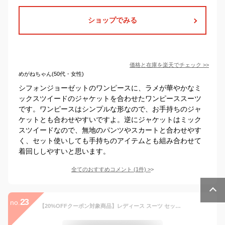
ショップでみる
価格と在庫を
楽天
でチェック
>>
めがねちゃん(50代・女性)
シフォンジョーゼットのワンピースに、ラメが華やかなミ
ックスツイードのジャケットを合わせたワンピーススーツ
です。ワンピースはシンプルな形なので、お手持ちのジャ
ケットとも合わせやすいですよ。逆にジャケットはミック
スツイードなので、無地のパンツやスカートと合わせやす
く、セット使いしても手持ちのアイテムとも組み合わせて
着回ししやすいと思います。
全てのおすすめコメント
(
1
件)
>
23
no.
【20%OFFクーポン対象商品】レディース スーツ セットアップ セレモニースーツ 2点セット ジャケット ワンピース プリーツスカート ママスーツ フォーマル ミセス 50代 40代 30代 七五三 お宮参り 入学式 卒業式 親族 服装 大きいサイズ 上品 即日発送 プレゼント ギフト