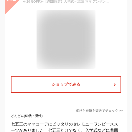
≪20％OFF≫【WEB限定】入学式 七五三 ママ アンサンブルスーツ 【4点セット】入学式も卒業式も！セレモニーワンピーススーツ(7号〜23号) レディース ベルーナ スーツ 卒業式 ジャケット お宮参り 初宮参り UV対策 UV
ショップでみる
価格と在庫を
楽天
でチェック
>>
どんどん(50代・男性)
七五三のママコーデにピッタリのセレモニーワンピースス
ーツがありました！七五三だけでなく、入学式などに着回