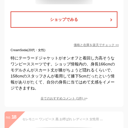
ショップでみる
価格と在庫を
楽天
でチェック
>>
CreamSoda(20代・女性)
特にテーラードジャケットがオンオフと着回し力高そうな
ワンピーススーツです。ショップ情報内の、身長166cmの
モデルさんがスカート丈が膝がちょうど隠れるくらいで、
158cmのスタッフさんが着用して膝下5cmだったという情
報がありがたくて、自分の身長に当てはめて丈感をイメー
ジできますね。
全てのおすすめコメント
(
1
件)
>
18
no.
セレモニー ワンピース 黒 お呼ばれ レディース 女性用 ママ 母 入園式 入学式 卒園式 卒業式 七五三 お宮参り 結婚式 お祝い 参観日 謝恩会 二次会 パーティ パーティー 大きいサイズ CO-1707 送料無料