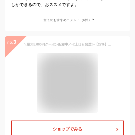
しができるので、おススメですよ。
全てのおすすめコメント（6件）
3
no.
＼最大5,000円クーポン配布中／≪土日も発送≫【27%】スーツ レディース 七五三 入学式 ママスーツ 卒業式 卒園式 入園式 お宮参り 服装 母親 結婚式 フォーマル ワンピース セレモニースーツ セットアップ 大きいサイズ 30代 40代 50代 おしゃれ
ショップでみる