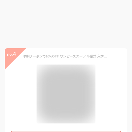
4
no.
早割クーポンで10%OFF ワンピーススーツ 卒業式 入学式 3点セット ママスーツ フォーマル セレモニー フェミニンドット ／卒園式 入園式 七五三 入学 卒園 卒業 スーツ ママ スーツ 母 セレモニースーツ お宮参り 7号 9号 11号 13号 15号 ／2220AW0922, エコロコ ce,