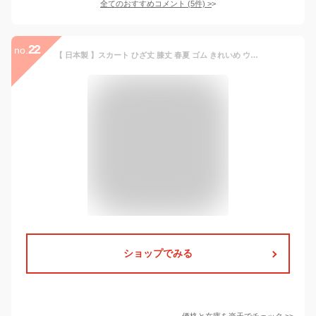
全てのおすすめコメント
(
5
件)
>
22
no.
【 日本製 】スカート ひざ丈 膝丈 春夏 ゴム きれいめ ウエストゴム 仕事 オフィス 入学式 ママ 卒業式 七五三 お宮参り 謝恩会 発表会 結婚式 同窓会 セレモニー【Wゴムふんわりスカート】＜5263＞ クリーズ Clease
ショップでみる
価格と在庫を
楽天
でチェック
>>