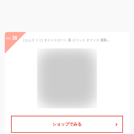
16
no.
[エムズ ミミ] タイトスカート 黒 スリット オフィス 通勤 膝丈 スカート 無地 シンプル レディース オケージョン タイト ゴム カジュアル せくしー きれいめ レディス レディー レディ 婦人 女 女性用 ひざ丈 膝たけ ひざたけ 膝下丈 仕事 仕事服 OL 事務服 事務 通勤服 フォーマル ビジネス お呼ばれ 春 夏 秋 冬 おおきい ブラック くろ 黒色 大きい サイズ L 66cm
ショップでみる