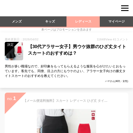
メンズ
キッズ
レディース
マイページ
本ページはプロモーションを含みます
最終更新日：2026/04/02
11648
View
41
コメント
決定
【30代アラサー女子】男ウケ抜群のひざ丈タイト
スカートのおすすめは？
男性が多い職場なので、好印象をもってもらえるような服装を心がけたいとおもっ
ています。客先でも、同僚、目上の方にもウケのよい、アラサー女子向けの膝丈タ
イトスカートのおすすめを教えてください。
ハマさん(40代・女性)
1
no.
【メール便送料無料】スカート レディース ひざ丈 タイトスカート 秋 冬 秋冬 切替 スカート ミディアム丈 マーメイドスカート フリル きれいめ 膝丈 ブラック 黒 レッド 赤 ウエストゴム 大人 ミディアムスカート 20代 30代 40代 OL オフィス カジュアル