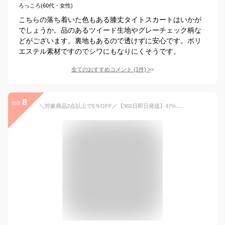
ろっころ(60代・女性)
こちらの落ち着いた色もある膝丈タイトスカートはいかが
でしょうか。品のあるツイード生地やグレーチェック柄な
どがございます。裏地もあるので透けずに安心です。ポリ
エステル素材ですのでシワにもなりにくそうです。
全てのおすすめコメント
(
1
件)
>
8
no.
＼対象商品2点以上で5％OFF／【365日即日発送】47%OFF スカート 単品 ひざ丈 春夏秋冬 オールシーズン ウエストゴム フレアスカート タイトスカート ストレッチ 洗える 通勤 オフィス 大きいサイズ スーツ [M便 1/2] 【メール便送料無料】