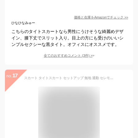
価格と在庫を
Amazon
でチェック
>>
ひなひなみゅー
こちらのタイトスカートなら男性にうけそうな綺麗めデザ
イン、膝下丈でスリット入り。目上の方にも受けのいいシ
ンプルセクシーな黒タイト。オフィスにオススメです。
全てのおすすめコメント
(
3
件)
>
17
no.
スカート タイトスカート セットアップ 無地 通勤 セレモニー シンプル きれいめ レディース Honeys ハニーズ タイトスカート