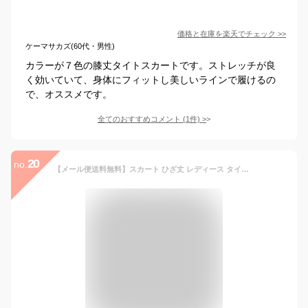
価格と在庫を
楽天
でチェック
>>
ケーマサカズ(60代・男性)
カラーが７色の膝丈タイトスカートです。ストレッチが良
く効いていて、身体にフィットし美しいラインで履けるの
で、オススメです。
全てのおすすめコメント
(
1
件)
>
20
no.
【メール便送料無料】スカート ひざ丈 レディース タイトスカート 黒 赤 無地 ミディアムスカート ヒザ丈 ミディアム丈スカート 秋 冬 秋冬 膝丈 ペンシルスカート ミモレ丈 ウエストゴム レッド 大人 ブラック レッド スリット 20代 30代 40代 OL ママ 母 あす楽