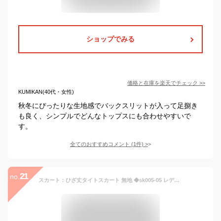
ショップでみる
価格と在庫を
楽天
でチェック
>>
KUMIKAN(40代・女性)
秋冬にぴったりな生地感でバックスリットが入って足捌き
も良く、シンプルでどんなトップスにも合わせやすいで
す。
全てのおすすめコメント
(
1
件)
>
21
no.
スカート：ひざ丈タイトスカート 無地 ◆sk005-05 レディース きれいめ 30代 40代 50代 着やせ 大人 上品 エレガント 大きいサイズ シンプル フォーマル オフィス カジュアル 結婚式 入園式 卒園式 入学式 卒業式 セレモニー 膝丈 ひざ丈 タイト スリットなし 黒 夏 秋