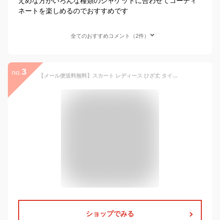
えめな方がいろんな種類のジャケットに合わせてコーディ
ネートを楽しめるのでおすすめです
全てのおすすめコメント（2件）
3
no.
【メール便送料無料】スカート レディース ひざ丈 タイトスカート 秋 冬 秋冬 切替 スカート ミディアム丈 マーメイドスカート フリル きれいめ 膝丈 ブラック 黒 レッド 赤 ウエストゴム 大人 ミディアムスカート 20代 30代 40代 OL オフィス カジュアル あす楽
ショップでみる