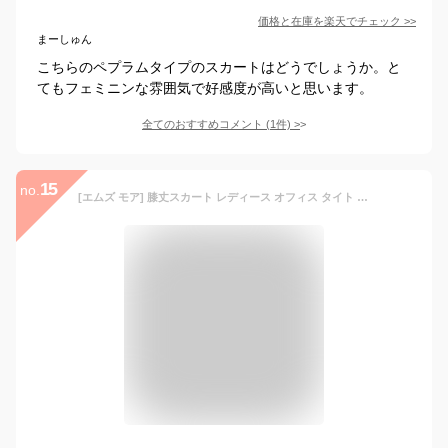
価格と在庫を
楽天
でチェック
>>
まーしゅん
こちらのペプラムタイプのスカートはどうでしょうか。と
てもフェミニンな雰囲気で好感度が高いと思います。
全てのおすすめコメント
(
1
件)
>
15
no.
[エムズ モア] 膝丈スカート レディース オフィス タイト ティアードスカート 事務服 ひざ丈 カジュアル 通勤 事務 仕事 仕事服 OL むじ 春 夏 秋 きれいめ プリーツ キレイメ 無地 綺麗 綺麗め 綺麗目 きれい目 タイトメ キレイめ オケージョン スーツ フリル フォーマル ハイウエストスカート 演奏会 おおきい 裏地 あり インナー付き 黒 大きい サイズ L ブラック