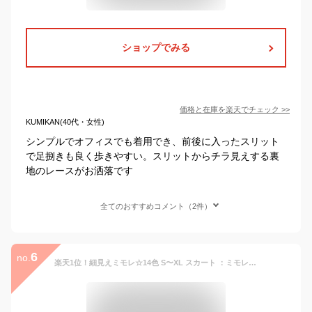
ショップでみる
価格と在庫を
楽天
でチェック
>>
KUMIKAN(40代・女性)
シンプルでオフィスでも着用でき、前後に入ったスリット
で足捌きも良く歩きやすい。スリットからチラ見えする裏
地のレースがお洒落です
全てのおすすめコメント（2件）
6
no.
楽天1位！細見えミモレ☆14色 S〜XL スカート ：ミモレ丈タイトスカート 無地 コンフォート ◆sk006-01 レディース タイト きれいめ 30代 40代 50代 着やせ 大人 上品 エレガント 大きいサイズ トールサイズ ひざ丈 膝丈 ジャージー シンプル ミモレ丈 スリット 春 秋