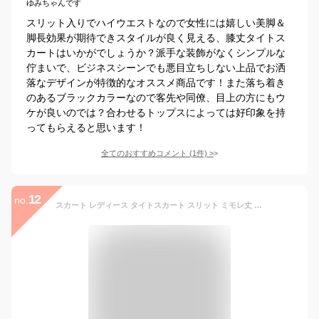
ゆみちゃんです
スリット入りでハイウエストなので女性には嬉しい美脚＆
脚長効果が期待できスタイルが良く見える、膝丈タイトス
カートはいかがでしょうか？派手な装飾がなくシンプルな
佇まいで、ビジネスシーンでも悪目立ちしない上品でお洒
落なデザインが特徴的なオススメ商品です！また落ち着き
のあるブラックカラーなので客先や同僚、目上の方にもウ
ケが良いのでは？合わせるトップスによっては好印象を持
ってもらえると思います！
全てのおすすめコメント
(
1
件)
>
12
no.
スカート レディース タイトスカート スリット ミモレ丈 ひざ丈 膝丈 きれいめ 低身長 高身長 ロング 春 春夏 秋 オフィス ボトムス シンプル ベーシック S M 通勤 上品 ブラウン クリーム ブルー 秋冬 無地 CHANME chanme チャンミ