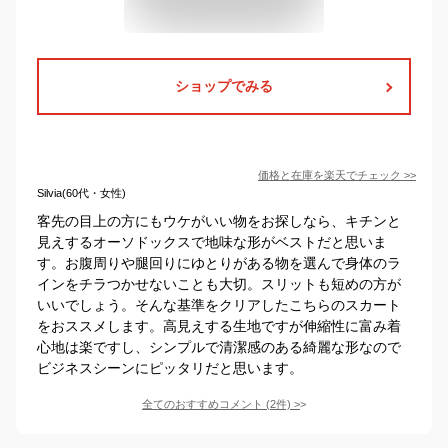
ショップでみる
価格と在庫を
楽天
でチェック
>>
Silvia(60代・女性)
客先の目上の方にもウケがいい物をお探しなら、キチンと
見えするオーソドックスで地味な形がベストだと思いま
す。お腹周りや腿回りにゆとりがある物を選んで身体のラ
インをチラつかせないことも大切。スリットも短めの方が
いいでしょう。そんな基準をクリアしたこちらのスカート
をおススメします。高見えする生地ですが伸縮性に富み着
心地は楽ですし、シンプルで清潔感のある綺麗な形なので
ビジネスシーンにピッタリだと思います。
全てのおすすめコメント
(
2
件)
>