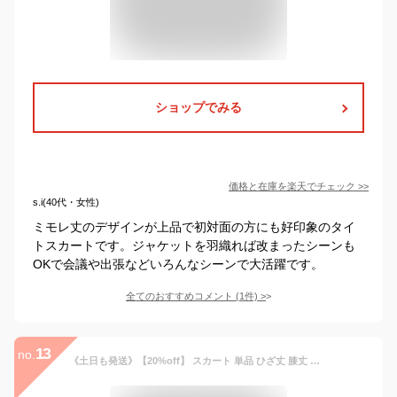
ショップでみる
価格と在庫を
楽天
でチェック
>>
s.i(40代・女性)
ミモレ丈のデザインが上品で初対面の方にも好印象のタイ
トスカートです。ジャケットを羽織れば改まったシーンも
OKで会議や出張などいろんなシーンで大活躍です。
全てのおすすめコメント
(
1
件)
>
13
no.
《土日も発送》【20%off】 スカート 単品 ひざ丈 膝丈 レディース 春 スーツ きれいめ ストレッチ ボトムス タイトスカート 洗える ウォッシャブル シワになりにくい 撥水 速乾 夏 秋 大人 ミセス ビジネス フォーマル オフィス カジュアル テレワーク