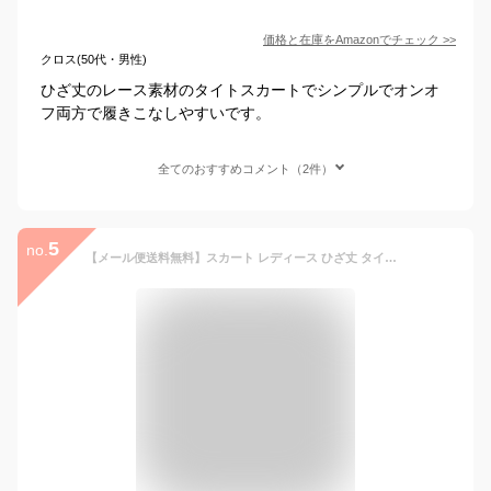
価格と在庫を
Amazon
でチェック
>>
クロス(50代・男性)
ひざ丈のレース素材のタイトスカートでシンプルでオンオ
フ両方で履きこなしやすいです。
全てのおすすめコメント（2件）
5
no.
【メール便送料無料】スカート レディース ひざ丈 タイトスカート 秋 冬 秋冬 切替 スカート ミディアム丈 スリット ペンシルスカート チラ見せ レース 膝丈 ブラック 黒 ウエストゴム 大人 ミディアムスカート 20代 30代 40代 OL ママ 母 オフィス カジュアル あす楽