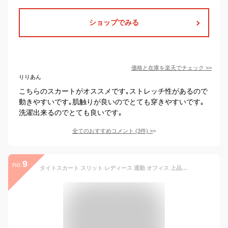
ショップでみる
価格と在庫を
楽天
でチェック
>>
りりあん
こちらのスカートがオススメです｡ストレッチ性があるので
動きやすいです｡肌触りが良いのでとても穿きやすいです｡
洗濯出来るのでとても良いです｡
全てのおすすめコメント
(
3
件)
>
9
no.
タイトスカート スリット レディース 通勤 オフィス 上品 選べる丈感 ブラック 66(ブラック, L ひざ丈（66）)