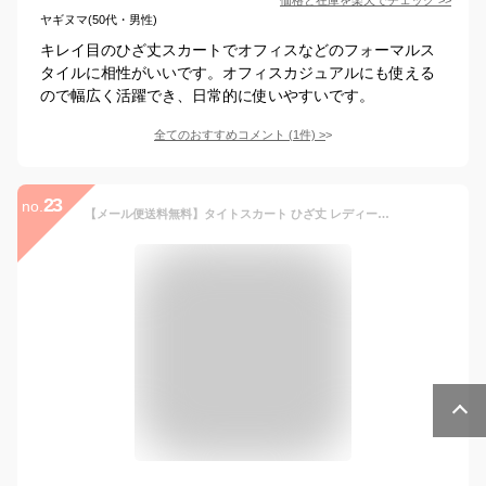
ヤギヌマ(50代・男性)
キレイ目のひざ丈スカートでオフィスなどのフォーマルス
タイルに相性がいいです。オフィスカジュアルにも使える
ので幅広く活躍でき、日常的に使いやすいです。
全てのおすすめコメント
(
1
件)
>
23
no.
【メール便送料無料】タイトスカート ひざ丈 レディース 秋 冬 秋冬 黒 スカート ペンシルスカート ミモレスカート お呼ばれ 総レース キレイめ ミディアムスカート カジュアル ベージュ ピンク ライトブルー ブラック オフィス 大人 20代 30代 40代 OL ママ 母 あす楽