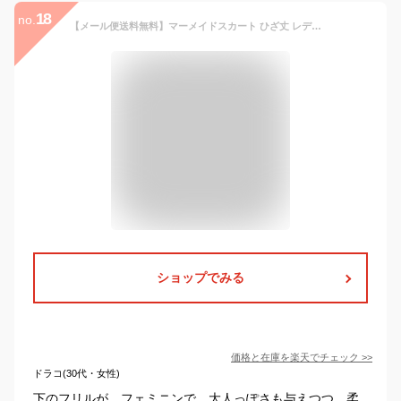
18
no.
【メール便送料無料】マーメイドスカート ひざ丈 レディース 秋 冬 秋冬 黒 白 スカート マーメードスカート ミモレスカート お呼ばれ 総レース タイトスカート キレイめ ミディアムスカート カジュアル ホワイト ブラック オフィス 大人 20代 30代 40代 OL ママ 母 あす楽
ショップでみる
価格と在庫を
楽天
でチェック
>>
ドラコ(30代・女性)
下のフリルが、フェミニンで、大人っぽさも与えつつ、柔