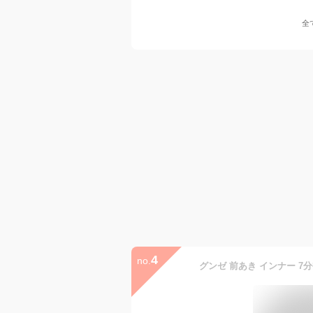
全
4
no.