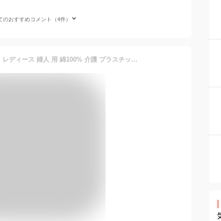
てのおすすめコメント（4件）
ワンタッチ肌着 下着 前開き レディース 婦人 用 綿100% 介護 プラスチック ホック シャツ インナー 長袖 フライス杢 M L LL 介護用 肌着 介護下着 シャツ 春 夏 秋 冬 高齢者 女性 シニア 保湿 制菌 ハナサンテラス