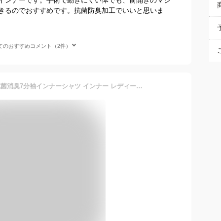
きるのでおすすめです。抗菌防臭加工でいいと思いま
てのおすすめコメント（2件）
綿100％★簡単着脱前開き抗菌消臭7分袖インナーシャツ インナー レディース トップス 肌着 下着 前開き肌着 女性 七分袖 前あき コットン100％ ゆったり 大きいサイズ 薄手 敏感肌 介護 入院 高齢者 メール便