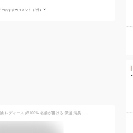
てのおすすめコメント（2件）
グンゼ 前あき インナー 7分袖 レディース 綿100% 名前が書ける 保湿 消臭 抗菌防臭 ボタン掛け違い防止 らくちん 婦人 肌着 病院 施設 女性 下着 前開き 長袖 プレゼント ギフト GUNZE 愛情らくらく HW4034 S-LL