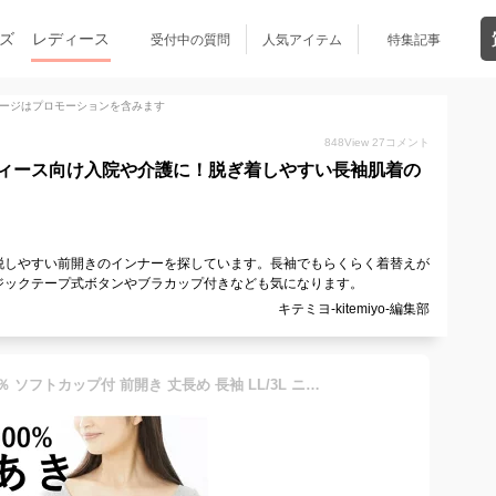
ズ
レディース
受付中の質問
人気アイテム
特集記事
ージはプロモーションを含みます
848
View
27
コメント
ィース向け入院や介護に！脱ぎ着しやすい長袖肌着の
脱しやすい前開きのインナーを探しています。長袖でもらくらく着替えが
ジックテープ式ボタンやブラカップ付きなども気になります。
キテミヨ-kitemiyo-編集部
インナー レディース 綿100％ ソフトカップ付 前開き 丈長め 長袖 LL/3L ニッセン nissen