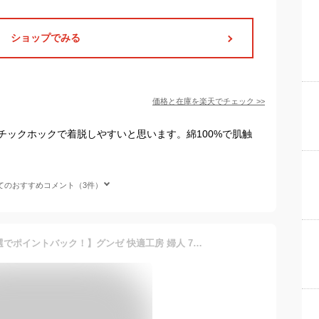
ショップでみる
価格と在庫を
楽天
でチェック
>>
チックホックで着脱しやすいと思います。綿100%で肌触
てのおすすめコメント（3件）
【要エントリー★11/5は抽選でポイントバック！】グンゼ 快適工房 婦人 7分袖 前開き 肌着 シャツ S〜L レディース 綿100％ 長袖 女性 下着 インナー ボタン付き コットン 白 ベージュ 日本製 S M L GUNZE