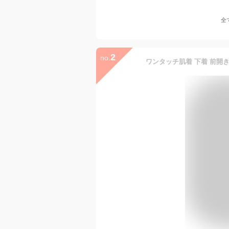
全
2
no.