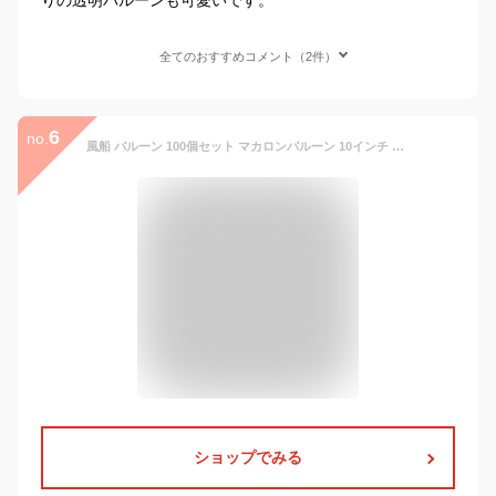
全てのおすすめコメント（2件）
6
no.
風船 バルーン 100個セット マカロンバルーン 10インチ アソート風船 単色 イエロー パーティー お誕生日会 結婚式 二次会 混合色 極厚 丸型 お誕生日 クリスマス 文化祭 子供会 マカロン色 バルーンアーチ 飾り 装飾 運動会 記念日 ハロウィン イベント
ショップでみる