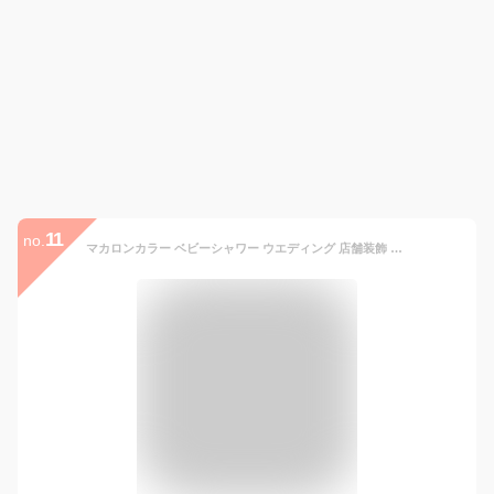
11
no.
マカロンカラー ベビーシャワー ウエディング 店舗装飾 DIY 撮影 イベント 誕生日 フラワー デイジー バルーン セット 風船101枚 バルーンアーチ 風船 ウェルカムスペース フォトブース バルーンガーランドキット 夏