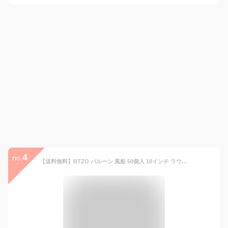
4
no.
【送料無料】BTZO バルーン 風船 50個入 10インチ ラウンド スタンダードカラー 紙吹雪 ゴム風船 飾り付け 誕生日 結婚式 パーティー お祭り 文化祭 ブラック ホワイト ゴールド 4色アソート