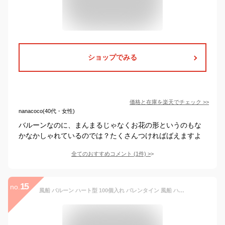
ショップでみる
価格と在庫を
楽天
でチェック
>>
nanacoco(40代・女性)
バルーンなのに、まんまるじゃなくお花の形というのもな
かなかしゃれているのでは？たくさんつければばえますよ
全てのおすすめコメント
(
1
件)
>
15
no.
風船 バルーン ハート型 100個入れ バレンタイン 風船 ハート型 混合色 マカロンバルーン パーティー バルーン 赤 ピンク 誕生日会 ハート型 風船 告白 求婚 結婚式 記念日 飾り付け 装飾 ハートバルーン 6つ選択 カラフル (ハート型「ミックスカラー」)