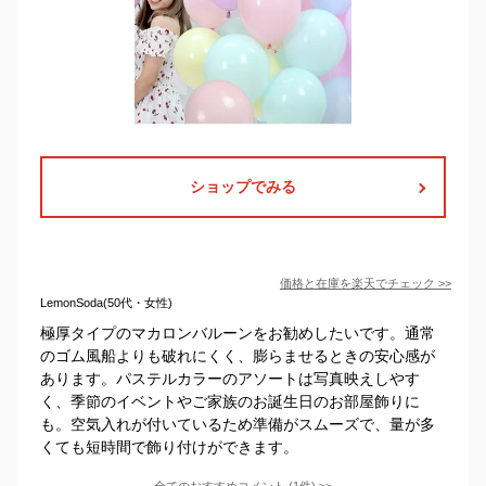
ショップでみる
価格と在庫を
楽天
でチェック
>>
LemonSoda(50代・女性)
極厚タイプのマカロンバルーンをお勧めしたいです。通常
のゴム風船よりも破れにくく、膨らませるときの安心感が
あります。パステルカラーのアソートは写真映えしやす
く、季節のイベントやご家族のお誕生日のお部屋飾りに
も。空気入れが付いているため準備がスムーズで、量が多
くても短時間で飾り付けができます。
全てのおすすめコメント
(
1
件)
>