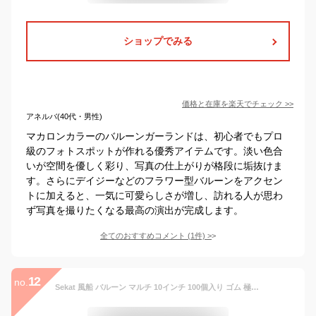
ショップでみる
価格と在庫を
楽天
でチェック
>>
アネルバ(40代・男性)
マカロンカラーのバルーンガーランドは、初心者でもプロ
級のフォトスポットが作れる優秀アイテムです。淡い色合
いが空間を優しく彩り、写真の仕上がりが格段に垢抜けま
す。さらにデイジーなどのフラワー型バルーンをアクセン
トに加えると、一気に可愛らしさが増し、訪れる人が思わ
ず写真を撮りたくなる最高の演出が完成します。
全てのおすすめコメント
(
1
件)
>
12
no.
Sekat 風船 バルーン マルチ 10インチ 100個入り ゴム 極厚 丸風船 ラテックスバルーン 飾り 誕生日 結婚式 店舗開店祝い装飾 パーティー 運動会 文化祭 バルーンアート ミックス