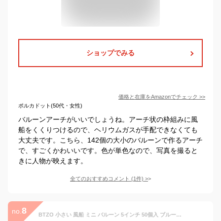
ショップでみる
価格と在庫を
Amazon
でチェック
>>
ポルカドット(50代・女性)
バルーンアーチがいいでしょうね。アーチ状の枠組みに風
船をくくりつけるので、ヘリウムガスが手配できなくても
大丈夫です。こちら、142個の大小のバルーンで作るアーチ
で、すごくかわいいです。色が単色なので、写真を撮ると
きに人物が映えます。
全てのおすすめコメント
(
1
件)
>
8
no.
BTZO 小さい 風船 ミニ バルーン 5インチ 50個入 ブルー ライトブルー ホワイト ミックス バルーンアート 誕生日 飾り付け イベント パーティー お祝い 記念日 結婚式 お祭り 文化祭