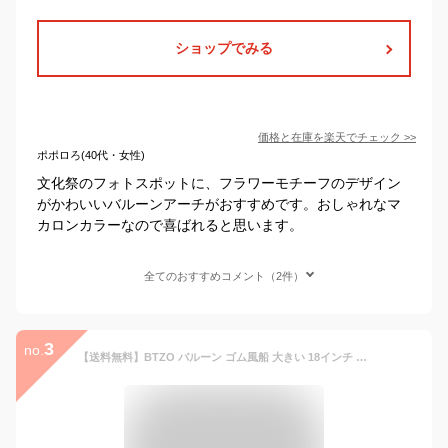
ショップでみる
価格と在庫を
楽天
でチェック
>>
ポポロろ(40代・女性)
文化祭のフォトスポットに、フラワーモチーフのデザイン
がかわいいバルーンアーチがおすすめです。おしゃれなマ
カロンカラーなので喜ばれると思います。
全てのおすすめコメント（2件）
3
no.
【送料無料】BTZO バルーン ゴム風船 大きい 18インチ 10個入 リボン付き ラテックスバルーン 飾り付け 誕生日 結婚式 店舗装飾 パーティー 運動会 文化祭 バルーンアート ブラック ホワイト レッド オレンジ イエロー 10色