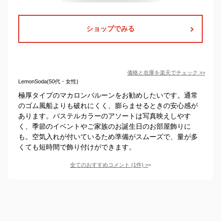
ショップでみる
価格と在庫を
楽天
でチェック
>>
LemonSoda(50代・女性)
極厚タイプのマカロンバルーンをお勧めしたいです。通常
のゴム風船よりも破れにくく、膨らませるときの安心感が
あります。パステルカラーのアソートは写真映えしやす
く、季節のイベントやご家族のお誕生日のお部屋飾りに
も。空気入れが付いているため準備がスムーズで、量が多
くても短時間で飾り付けができます。
全てのおすすめコメント
(
1
件)
>