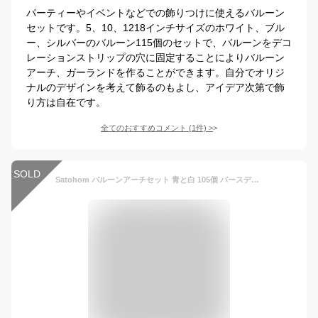
パーティーやイベントなどでの飾りつけに使えるバルーン
セットです。5、10、1218インチサイズのホワイト、ブル
ー、シルバーのバルーン115個のセットで、バルーンをデコ
レーションストリップの穴に固定することによりバルーン
アーチ、ガーランドを作ることができます。自分でオリジ
ナルのデザインを考えて飾るのもよし、アイデア次第で飾
り方は自在です。
全てのおすすめコメント
(
1
件)
>
SOLD
Satohom バルーンアーチセット 青と白 105個 バースデーバルーンアーチブル 飾り付けセット 開店式 結婚式 祝い風船 クリスマスパーティー バルーンブーケ 卒業卒園 パーティー ブライダルシャワーの 子供会 文化祭 風船 飾り付け