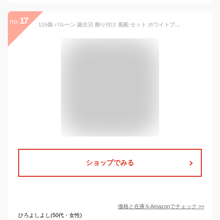
17
no.
115個 バルーン 誕生日 飾り付け 風船 セット ホワイトブルーシルバーブルー紙吹雪ラテックスバルーン セット 人気 飾り 誕生日 半歳 100日祝い 結婚式 記念日 運動会 文化祭 卒業式 七五三 写真撮影背景 パーティー 装飾
ショップでみる
価格と在庫を
Amazon
でチェック
>>
ひろよしよし(50代・女性)