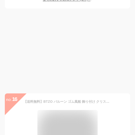
16
no.
【送料無料】BTZO バルーン ゴム風船 飾り付け クリスマス Christmas 50個入 10インチ 紙吹雪 丸風船 ラテックスバルーン パーティーグッズ 誕生日 店舗装飾 パーティー 運動会 文化祭 バルーンアート レッド ホワイト ゴールド ディファニーブルー 4色アソート