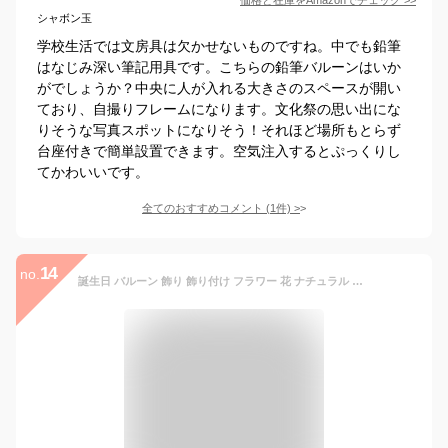
シャボン玉
学校生活では文房具は欠かせないものですね。中でも鉛筆
はなじみ深い筆記用具です。こちらの鉛筆バルーンはいか
がでしょうか？中央に人が入れる大きさのスペースが開い
ており、自撮りフレームになります。文化祭の思い出にな
りそうな写真スポットになりそう！それほど場所もとらず
台座付きで簡単設置できます。空気注入するとぷっくりし
てかわいいです。
全てのおすすめコメント
(
1
件)
>
14
no.
誕生日 バルーン 飾り 飾り付け フラワー 花 ナチュラル 風船 女の子 男の子 ハーフバースデー 100日祝い 記念日 赤ちゃん 100日 フォトブース かわいい フラワーバルーン デイジー デイジービッグバルーン regalo