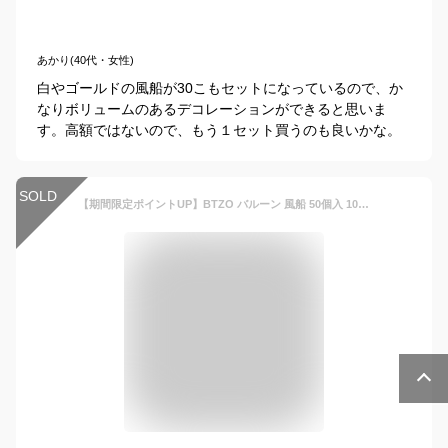
あかり(40代・女性)
白やゴールドの風船が30こもセットになっているので、か
なりボリュームのあるデコレーションができると思いま
す。高額ではないので、もう１セット買うのも良いかな。
SOLD
【期間限定ポイントUP】BTZO バルーン 風船 50個入 10インチ ラウンド メタリックカラー ゴム風船 光沢 飾り付け 誕生日 結婚式 成人式 パーティー お祭り 文化祭 ミックス