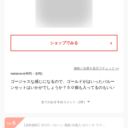
ショップでみる
価格と在庫を
楽天
でチェック
>>
nanacoco(40代・女性)
ゴージャスな感じになるので、ゴールドがはいったバルー
ンセットはいかがでしょうか？５０個も入ってるのもいい
全てのおすすめコメント（2件）
5
no.
【送料無料】BTZO バルーン 風船 50個入 10インチ ラウンド スタンダードカラー 紙吹雪 ゴム風船 飾り付け 誕生日 結婚式 パーティー お祭り 文化祭 ピンク オレンジ パープル ブルー イエロー グリーン レッド 8色アソート