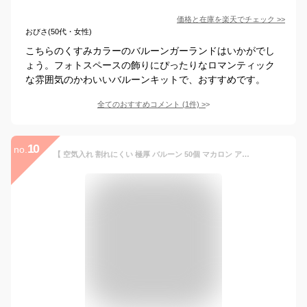
価格と在庫を
楽天
でチェック
>>
おびさ(50代・女性)
こちらのくすみカラーのバルーンガーランドはいかがでし
ょう。フォトスペースの飾りにぴったりなロマンティック
な雰囲気のかわいいバルーンキットで、おすすめです。
全てのおすすめコメント
(
1
件)
>
10
no.
【 空気入れ 割れにくい 極厚 バルーン 50個 マカロン アソート 】 バルーン 誕生日 セット イベント カップル 飾り付け パステル 風船 ゴム風船 バースデー 空気入れ 飾り 100日祝い 結婚式 季節 飾り 即日発送 あす楽