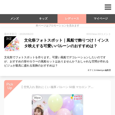
メンズ
キッズ
レディース
マイページ
本ページはプロモーションを含みます
最終更新日：2026/06/23
631
View
23
コメント
決定
文化祭フォトスポット｜風船で飾りつけ！インス
タ映えする可愛いバルーンのおすすめは？
文化祭でフォトスポットを作ります。可愛い風船でデコレーションしたいのです
が、おすすめの形やカラーの風船セットはありませんか？おしゃれな空間が作れる
ビジュが最高に盛れる装飾のおすすめは？
キテミヨ-kitemiyo-編集部
Pick
【 空気入れ 割れにくい 極厚 バルーン 50個 マカロン アソート 】 バルーン 誕生日 セット イベント カップル 飾り付け パステル 風船 ゴム風船 バースデー 空気入れ 飾り 100日祝い 結婚式 季節 飾り 即日発送 あす楽
Up