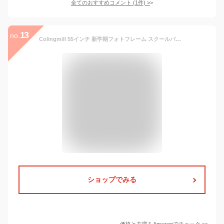
全てのおすすめコメント
(
1
件)
>
13
no.
Colingmill 55インチ 新学期フォトフレーム スクールバス 台座 空気注入式 鉛筆バルーン デコレーション 写真背景 ブース バス 自撮りフレーム パーティー用品の背景 (鉛筆)
ショップでみる
価格と在庫を
Amazon
でチェック
>>