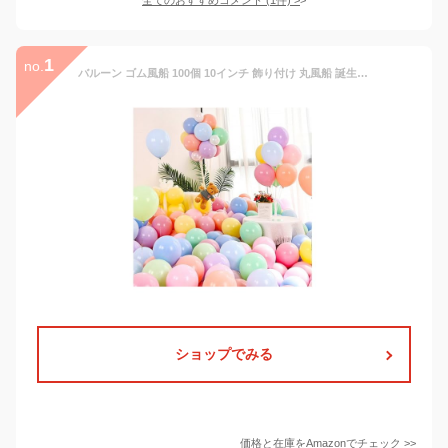
1
no.
バルーン ゴム風船 100個 10インチ 飾り付け 丸風船 誕生日 パーティ飾り付け お祭り イベント 飾り 卒業 開店 記念日 結婚式 クリスマス お祝い バルーン 運動会 文化祭 環境にやさしい 誕生日 パーティ風船 ミックス (マカロン ミックス)
ショップでみる
価格と在庫を
Amazon
でチェック
>>