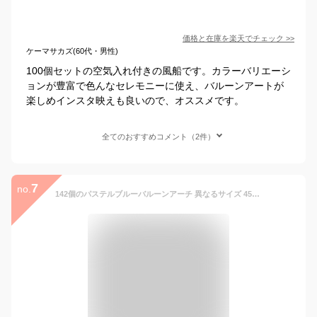
価格と在庫を
楽天
でチェック
>>
ケーマサカズ(60代・男性)
100個セットの空気入れ付きの風船です。カラーバリエーシ
ョンが豊富で色んなセレモニーに使え、バルーンアートが
楽しめインスタ映えも良いので、オススメです。
全てのおすすめコメント（2件）
7
no.
142個のパステルブルーバルーンアーチ 異なるサイズ 45.7cm 30.5cm 25.4cm 12.7cm ガーランドアーチ用のライトブルーバルーン 誕生日パーティー ベビーシャワー 性別の発表 結婚式パーティーのデコレーション LILYZHENG