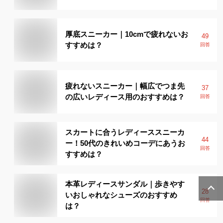
厚底スニーカー｜10cmで疲れないお
49
すすめは？
回答
疲れないスニーカー｜幅広でつま先
37
の広いレディース用のおすすめは？
回答
スカートに合うレディーススニーカ
44
ー！50代のきれいめコーデにあうお
回答
すすめは？
本革レディースサンダル｜歩きやす
28
いおしゃれなシューズのおすすめ
回答
は？