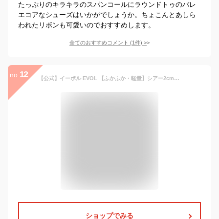
たっぷりのキラキラのスパンコールにラウンドトゥのバレ
エコアなシューズはいかがでしょうか。ちょこんとあしら
われたリボンも可愛いのでおすすめします。
全てのおすすめコメント
(
1
件)
>
12
no.
【公式】イーボル EVOL 【ふかふか・軽量】シアー2cmバレエ ブラック 靴 レディース 25aw 新作 バレエシューズ バレエ パンプス ポインテッド リボン サテン チュール キラキラ ローヒール 冠婚葬祭 小さいサイズ 大きいサイズ 軽量
ショップでみる