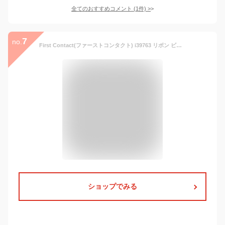
全てのおすすめコメント
(
1
件)
>
7
no.
First Contact(ファーストコンタクト) i39763 リボン ビジュー バレエ パンプス ブラック/ブラックエナメル/ネイビー/スチール/ゴールド カジュアル コンフォート シューズ 低反発 22cm〜24.5cm 軽量 美脚
ショップでみる