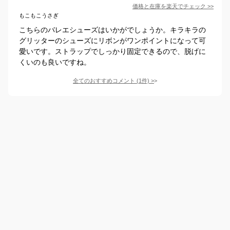
価格と在庫を
楽天
でチェック
>>
もこもこうさぎ
こちらのバレエシューズはいかがでしょうか。キラキラの
グリッターのシューズにリボンがワンポイントになって可
愛いです。ストラップでしっかり固定できるので、脱げに
くいのも良いですね。
全てのおすすめコメント
(
1
件)
>