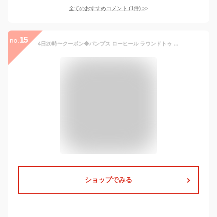
全てのおすすめコメント
(
1
件)
>
15
no.
4日20時〜クーポン◆パンプス ローヒール ラウンドトゥ グリッター バレエシューズ バレエコア リボン 1センチヒール 脱げない レディース ストラップ ブラック シルバー 22.5 25.0 フラット 柔らか 歩きやすい クッション 履きやすい Lelien plus ルリアンプラス
ショップでみる