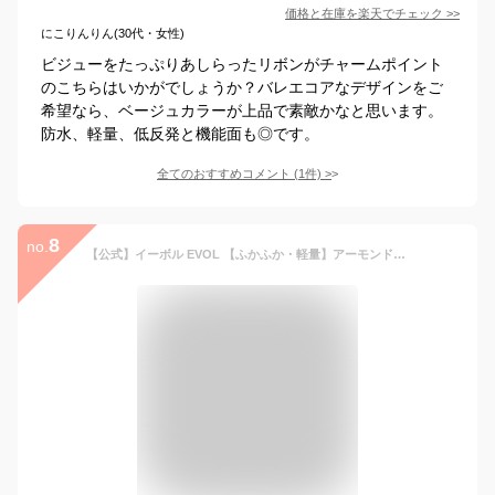
価格と在庫を
楽天
でチェック
>>
にこりんりん(30代・女性)
ビジューをたっぷりあしらったリボンがチャームポイント
のこちらはいかがでしょうか？バレエコアなデザインをご
希望なら、ベージュカラーが上品で素敵かなと思います。
防水、軽量、低反発と機能面も◎です。
全てのおすすめコメント
(
1
件)
>
8
no.
【公式】イーボル EVOL 【ふかふか・軽量】アーモンドトゥフラットバレエ ブラック 靴 レディース 25aw 新作 バレエシューズ バレエ パンプス フラット スクエアトゥ キラキラ ラメ リボン 韓国 結婚式 ママ OL 通勤 通学 オフィス 定番 ベーシック