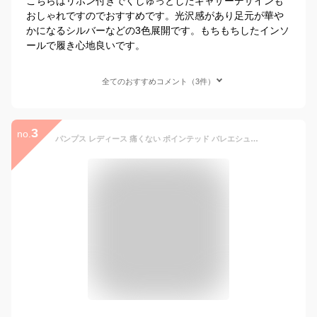
こちらはリボン付きでくしゅっとしたギャザーデザインも
おしゃれですのでおすすめです。光沢感があり足元が華や
かになるシルバーなどの3色展開です。もちもちしたインソ
ールで履き心地良いです。
全てのおすすめコメント（3件）
3
no.
パンプス レディース 痛くない ポインテッド バレエシューズ レース ツイード フラット 楽ちん りぼん 21.5 26.0 小さいサイズ 大きいサイズ FX2015AW グリッター バレエコア