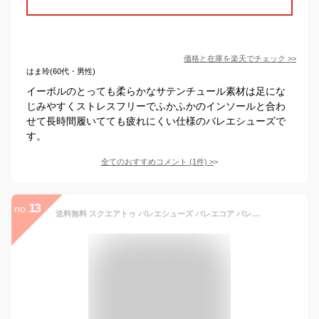
価格と在庫を
楽天
でチェック
>>
はま玲(60代・男性)
イーボルのとっても柔らかなサテンチュール素材は足にな
じみやすくストレスフリーでふかふかのインソールと合わ
せて長時間履いてても疲れにくい仕様のバレエシューズで
す。
全てのおすすめコメント
(
1
件)
>
13
no.
送料無料 スクエアトゥ バレエシューズ バレエコア バレエ ぺたんこ靴 フラット フラットシューズ レディース リボン フラットヒール 履きやすい 痛くない 疲れない ブラック 靴 黒 21.0 26.5 卒業式 入学式 最強配送