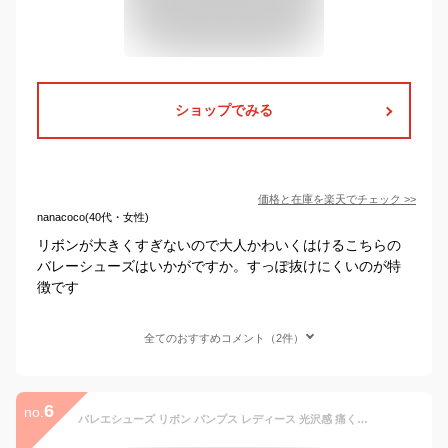
ショップでみる
価格と在庫を
楽天
でチェック
>>
nanacoco(40代・女性)
リボンが大きくすぎないので大人かわいくはけるこちらの
バレーシューズはいかがですか。すっぽ抜けにくいのが特
徴です
全てのおすすめコメント（2件）
6
no.
バレエシューズ リボン パンプス レディース 光沢感 痛くない 歩きやすい ローファー ぺたんこ レディース バレエコア ローヒール 22.5 23.0 23.5 24.0 24.5 25.0 25.5 シルバー ブラック ベージュ オフィス 通勤 女の子 キッズ フォーマルシューズ 卒業式 入学式 発表会