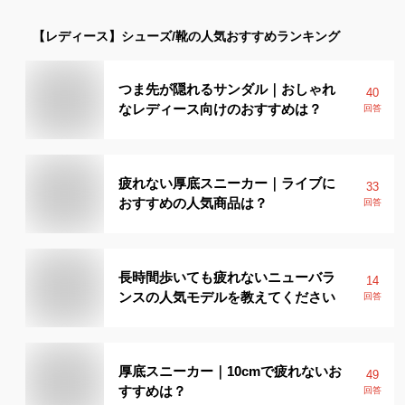
【レディース】
シューズ/靴
の人気おすすめランキング
つま先が隠れるサンダル｜おしゃれ
40
なレディース向けのおすすめは？
回答
疲れない厚底スニーカー｜ライブに
33
おすすめの人気商品は？
回答
長時間歩いても疲れないニューバラ
14
ンスの人気モデルを教えてください
回答
厚底スニーカー｜10cmで疲れないお
49
すすめは？
回答