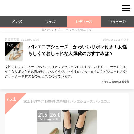
メンズ
キッズ
レディース
マイページ
本ページはプロモーションを含みます
最終更新日：2026/05/14
59
View
25
コメント
決定
バレエコアシューズ｜かわいいリボン付き！女性
らしくておしゃれな人気靴のおすすめは？
女性らしくてキュートなバレエコアファッションにはまっています。コーデしやす
そうなリボン付きの靴が欲しいのですが、おすすめはありますか？ビシュー付きや
グリッター素材のものなど気になっています。
キテミヨ-kitemiyo-編集部
1
no.
9/11 1:59マデ 1700円 送料無料 バレエシューズ バレエコア ぺたんこ靴 履きやすい レディース 太ヒール ローヒール 痛くない スクエアトゥ リボン デート お出かけ カフェ 買い物 オフィスカジュアル 仕事 普段使い きれいめ おしゃれ 21.5cm 26cm 靴 最強配送 ssa ssb