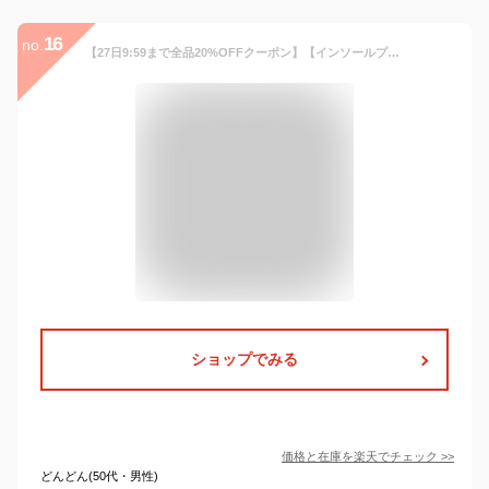
16
no.
【27日9:59まで全品20%OFFクーポン】【インソールプレゼント】24年春新作 Vivian バレエシューズ レディース フラットシューズ ぺたんこ ローヒール ラウンドトゥ リボン ブラック シルバー 痛くない 歩きやすい 柔らかい 通勤 オフィス バレエコア V1606AL
ショップでみる
価格と在庫を
楽天
でチェック
>>
どんどん(50代・男性)