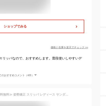
ショップでみる
価格と在庫を
楽天
でチェック
>>
スリッパなので、おすすめします。普段使いしやすいデ
てのおすすめコメント（4件）
≪7/24 24Hセール1990円 送料無料≫ 姿勢矯正 スリッパ レディース サンダル ママ 美容 健康 おしゃれ 無地 健康サンダル ながら矯正 姿勢 トレーニング ママサンダル シューズ くつ ストレッチ 30代 40代 50代 筋トレ ながら運動 ながら筋トレ [I2460]【送料無料】