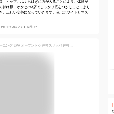
腹、ヒップ、ふくらはぎに力が入ることにより、体幹が
の付け根、かかとの3店でしっかり底をつかむことにより
き、正しい姿勢になっていきます。色はホワイトとマス
てのおすすめコメント
(
1
件)
>
体幹を整えるスリッパ トレーニング EVA オープントゥ 体幹スリッパ 体幹を整えるスリッパ レディース 健康スリッパ 姿勢矯正 美姿勢 ストレッチ 体幹トレーニング 室内履き ルームシューズ内 かわいい