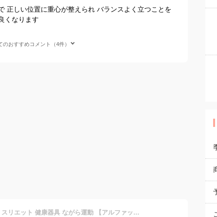
で 正しい位置に重心が整えられ バランスよく立つことを
良くなります
てのおすすめコメント（4件）
体幹を整えるスリッパ Sliet スリエット 健康器具 ながら運動 【アルファックス】【AP-508502 AP-508526 AP-508519】 【姿勢矯正 室内サンダル 履くだけ】 【体幹トレーニング 美姿勢 ダイエットスリッパ】