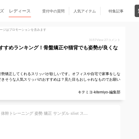
ズ
レディース
受付中の質問
人気アイテム
特集記事
ージはプロモーションを含みます
3157
View
27
コメント
すすめランキング！骨盤矯正や猫背でも姿勢が良くな
姿勢矯正してくれるスリッパが欲しいです。オフィスや自宅で家事をしな
できそうな人気スリッパのおすすめは？見た目もおしゃれなものでお願い
キテミヨ-kitemiyo-編集部
スリエットY-Type 姿勢矯正 体幹トレーニング 姿勢 矯正 サンダル sliet スリエット y-type スリッパ 健康サンダル 健康スリッパ 室内 レディース