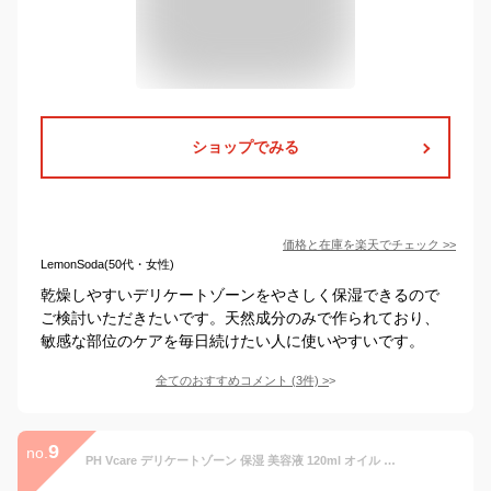
ショップでみる
価格と在庫を
楽天
でチェック
>>
LemonSoda(50代・女性)
乾燥しやすいデリケートゾーンをやさしく保湿できるので
ご検討いただきたいです。天然成分のみで作られており、
敏感な部位のケアを毎日続けたい人に使いやすいです。
全てのおすすめコメント
(
3
件)
>
9
no.
PH Vcare デリケートゾーン 保湿 美容液 120ml オイル 黒ずみ ケア デリケートゾーン VIO 黒ずみ ケア におい 消臭 脱毛 除毛 後の乾燥対策に フェムケア