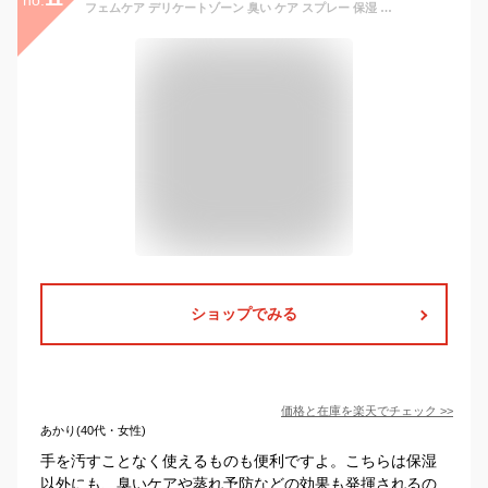
フェムケア デリケートゾーン 臭い ケア スプレー 保湿 対策 不快感 ケア ムレ さらさら べたつかない 低刺激 ミスト 化粧水 160ml ドクターズコスメ ワフテックバイオ
ショップでみる
価格と在庫を
楽天
でチェック
>>
あかり(40代・女性)
手を汚すことなく使えるものも便利ですよ。こちらは保湿
以外にも、臭いケアや蒸れ予防などの効果も発揮されるの