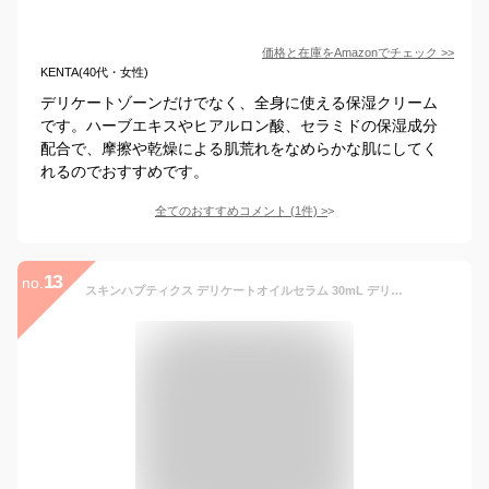
価格と在庫を
Amazon
でチェック
>>
KENTA(40代・女性)
デリケートゾーンだけでなく、全身に使える保湿クリーム
です。ハーブエキスやヒアルロン酸、セラミドの保湿成分
配合で、摩擦や乾燥による肌荒れをなめらかな肌にしてく
れるのでおすすめです。
全てのおすすめコメント
(
1
件)
>
13
no.
スキンハプティクス デリケートオイルセラム 30mL デリケートゾーン用オイル フランス製 デリケートケア デリケートゾーン 更年期 妊婦 黒ずみ 粘膜 保湿 美容液 オイル 生理 おりもの などに変化が期待できます 天然由来100％ 石油系0％ バニラの香り ※2024年8月定価改定