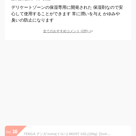
デリケートゾーンの保湿専用に開発された 保湿剤なので安
心して使用することができます 常に潤いを与え かゆみや
臭いの防止になります
全てのおすすめコメント
(
2
件)
>
16
no.
TENGA テンガ iroha(イロハ) MOIST GEL(100g)【iroha(イロハ)】