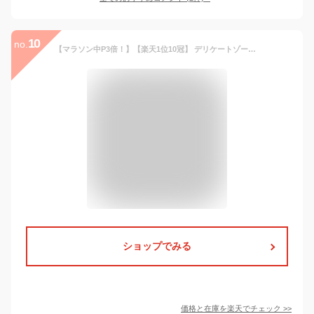
10
no.
【マラソン中P3倍！】【楽天1位10冠】 デリケートゾーン専用ソープ 150mlPH JAPAN 日本製 生理 デリケートゾーンケア 生理 サニタリー 産後 匂い かゆみ 消臭 脱毛 除毛 フェムケア VIO アミノ酸 保湿 低刺激 妊婦
ショップでみる
価格と在庫を
楽天
でチェック
>>