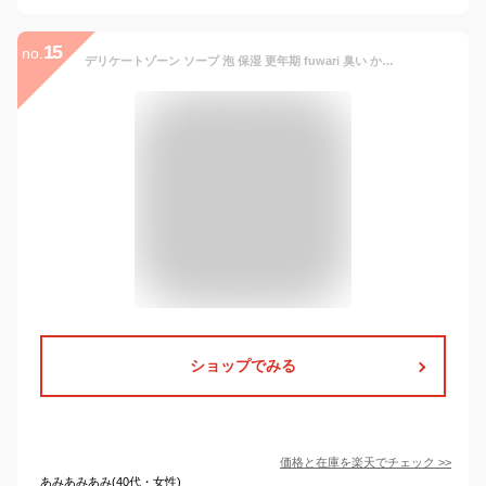
15
no.
デリケートゾーン ソープ 泡 保湿 更年期 fuwari 臭い かゆみ 黒ずみ 150ml 日本製 アミノ酸 フェムケア フェミニンウォッシュ 泡タイプ
ショップでみる
価格と在庫を
楽天
でチェック
>>
あみあみあみ(40代・女性)