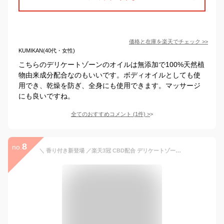
価格と在庫を
楽天
でチェック
>>
KUMIKAN(40代・女性)
こちらのデリケートゾーンのオイルは無添加で100%天然植
物由来成分配合なのもいいです。ボディオイルとしても使
用でき、乾燥を防ぎ、全身にも使用できます。マッサージ
にも良いですね。
全てのおすすめコメント
(
1
件)
>
8
no.
＼ 香り付き新登場 ／楽天3冠 CBD配合 デリケートゾーンオイル fuwari プレミアムフェミニンオイル 100%天然 保湿 フェムケア ボディ 膣オイル CBDオイル 更年期 黒ずみ 臭い 無香料 フワリ 乾燥 50mL 陰部