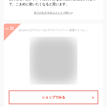
で、こまめに使いたくなると思います。
全てのおすすめコメント
(
3
件)
>
12
no.
pia jour (ピアジュール) デリケートゾーン 保湿クリーム ボディクリーム 180g VIO 敏感肌 乾燥 保湿 ツヤ肌 潤い 除毛 脱毛 黒ずみ 肌 優しい 無添加 ６つ 無添加 乳酸菌由来成分 9種類 ハーブ ボタニカル ウーマンクリーム EXIA公式店
ショップでみる