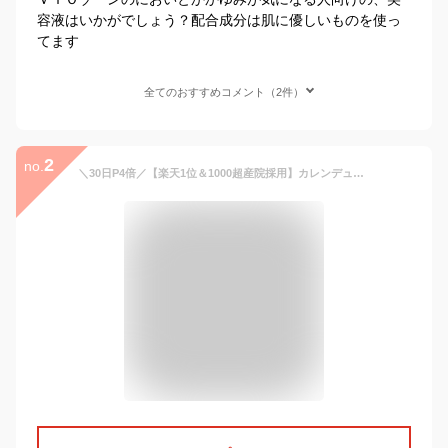
容液はいかがでしょう？配合成分は肌に優しいものを使っ
てます
全てのおすすめコメント（2件）
2
no.
＼30日P4倍／【楽天1位＆1000超産院採用】カレンデュラオイル 会陰マッサージ オイル カレンデュラ 乳頭ケア 妊婦 マタニティ 妊娠 乳房 マッサージ 保湿 デリケートゾーン オイル 出産準備 赤ちゃん ケア 無添加 100%天然オイル アモマ AMOMA