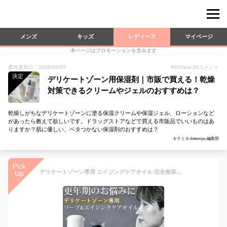
メンズ
キッズ
レディース
マイページ
本ページはプロモーションを含みます
最終更新日：2026/08/05
905
View
24
コメント
決定
デリケートゾーン用保湿剤｜市販で買える！乾燥
対策できるクリームやジェルのおすすめは？
乾燥しがちなデリケートゾーンに塗る保湿クリームや保湿ジェル、ローションなど
があったら教えて欲しいです。ドラッグストアなどで買える市販品でいいものはあ
りますか？肌に優しい、ベタつかない保湿剤のおすすめは？
キテミヨ-kitemiyo-編集部
Pick
デリケートゾーン専用 エイジングケアオイル 完全無添加 高純度 保湿 黒ずみ 会陰マッサージ ピュアフェミニンオイル デリケートゾーン ソープ デリケートゾーン 臭い 更年期 ピュアメデル お得な携帯用ピュアフェミニンソープ&オイルセット
Up