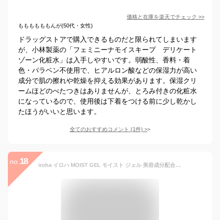
価格と在庫を
楽天
でチェック
>>
ももももももんが(50代・女性)
ドラッグストアで購入できるものだと限られてしまいます
が、小林製薬の「フェミニーナモイスキープ デリケート
ゾーン化粧水」は入手しやすいです。弱酸性、香料・着
色・パラベン不使用で、ヒアルロン酸などの保湿力が高い
成分で肌の擦れや乾燥を抑える効果があります。保湿クリ
ームほどのべたつきはありませんが、とろみ付きの化粧水
になっているので、使用後は下着をつける前に少し乾かし
たほうがいいと思います。
全てのおすすめコメント
(
1
件)
>
18
no.
iroha イロハ MOIST GEL モイスト ジェル 美容成分配合のうるおい保湿潤滑ジェル 女性用