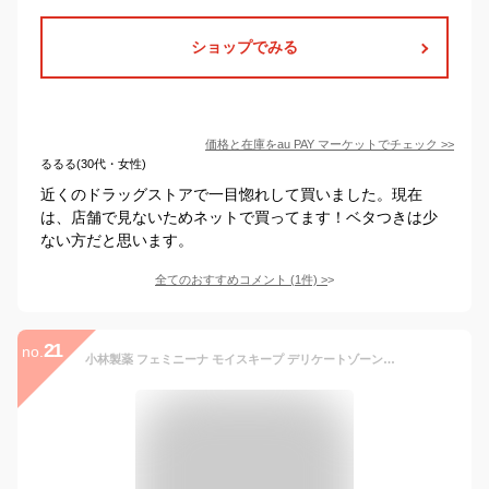
ショップでみる
価格と在庫を
au PAY マーケット
でチェック
>>
るるる(30代・女性)
近くのドラッグストアで一目惚れして買いました。現在
は、店舗で見ないためネットで買ってます！ベタつきは少
ない方だと思います。
全てのおすすめコメント
(
1
件)
>
21
no.
小林製薬 フェミニーナ モイスキープ デリケートゾーン化粧水 50ml