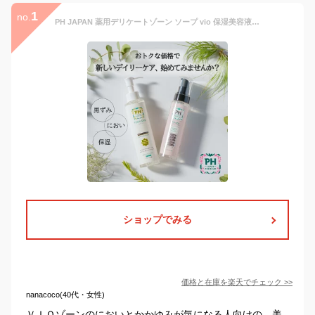
1
no.
PH JAPAN 薬用デリケートゾーン ソープ vio 保湿美容液 におい かゆみ 黒ずみ 集中ケアセット ポンプタイプ 医薬部外品 保湿 乾燥 アミノ酸 乾燥 悩み フェムケア 170ml 120ml
ショップでみる
価格と在庫を
楽天
でチェック
>>
nanacoco(40代・女性)
ＶＩＯゾーンのにおいとかかゆみが気になる人向けの、美