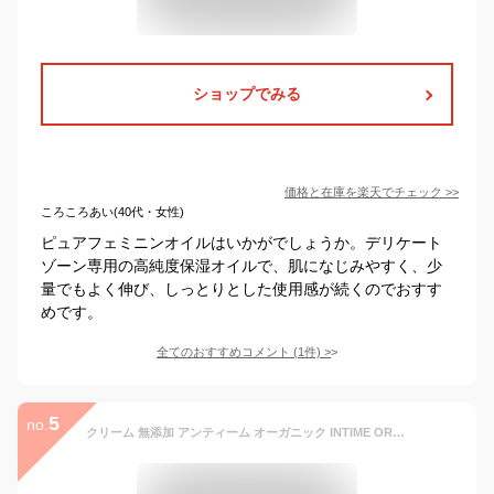
ショップでみる
価格と在庫を
楽天
でチェック
>>
ころころあい(40代・女性)
ピュアフェミニンオイルはいかがでしょうか。デリケート
ゾーン専用の高純度保湿オイルで、肌になじみやすく、少
量でもよく伸び、しっとりとした使用感が続くのでおすす
めです。
全てのおすすめコメント
(
1
件)
>
5
no.
クリーム 無添加 アンティーム オーガニック INTIME ORGANIQUE アンティーム ホワイトクリーム 100ml デリケートゾーン 黒ずみ 購入金額別特典あり 正規品 天然 ナチュラル 専用 保湿 専用 vio