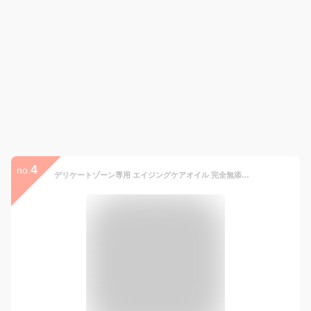
4
no.
デリケートゾーン専用 エイジングケアオイル 完全無添加 高純度 保湿 黒ずみ 会陰マッサージ ピュアフェミニンオイル デリケートゾーン ソープ デリケートゾーン 臭い 更年期 ピュアメデル お得な携帯用ピュアフェミニンソープ&オイルセット