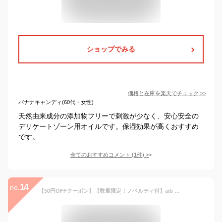
ショップでみる
価格と在庫を
楽天
でチェック
>>
バナナキャンディ(60代・女性)
天然由来成分の添加物フリーで刺激が少なく、安心安全の
デリケートゾーン用オイルです。保湿効果が高くおすすめ
です。
全てのおすすめコメント
(
1
件)
>
14
no.
【50円OFFクーポン】【数量限定！ノベルティ付】aib インナーハイドラCローション 70ml チューブタイプ アイブ 潤滑ローション マッサージ ジェル 日本製 乾燥 くすみ対策 拭き取り不要 女性用潤滑 保湿 膣トレ フェムケア デリケートゾーン【メール便可】【SIB】【海外×】