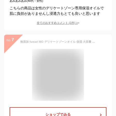
あみあみあみ(40代・女性)
こちらの商品は女性のデリケートゾーン専用保湿オイルで
肌に負担がありませんし浸透力もとても良いと思います
全てのおすすめコメント
(
1
件)
>
7
no.
無添加 fuwari MO デリケートゾーンオイル 保湿 大容量 140ml 100%天然植物由来成分 膣ケア フェムケア ボディオイル セサミオイル バスケア ベビーオイル マタニティオイル 会陰マッサージ お得 乾燥 全身 ボディケア
ショップでみる