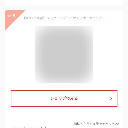
6
no.
【楽天1位獲得】 デリケートゾーン オイル オーガニック 100% センシュアルマッサージオイル 50mL 膣ケア デリケートゾーンケア フェムケア 会陰 マッサージ 更年期 乾燥 黒ずみ 保湿 無添加 膣オイル 膣マッサージ 国産 アーユルヴェーダ ラベンダー ジョンアンドマリー
ショップでみる
価格と在庫を
楽天
でチェック
>>