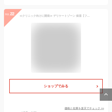
22
no.
≪クリニック向けに開発≫ デリケートゾーン 保湿【フェムゲル】更年期 デリケートゾーン 保湿 クリーム 滑潤ゼリー 妊活ジェル フェミニンケア フェムケア フェムテック 潤滑ローション 潤滑ジェル 女性用 乾燥 臭い におい 閉経 閉経後
ショップでみる
価格と在庫を
楽天
でチェック
>>