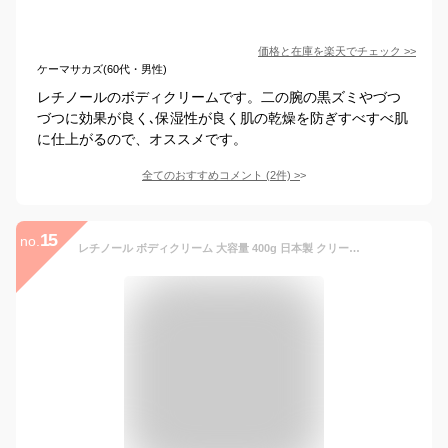
価格と在庫を
楽天
でチェック
>>
ケーマサカズ(60代・男性)
レチノールのボディクリームです。二の腕の黒ズミやづつ
づつに効果が良く､保湿性が良く肌の乾燥を防ぎすべすべ肌
に仕上がるので、オススメです。
全てのおすすめコメント
(
2
件)
>
15
no.
レチノール ボディクリーム 大容量 400g 日本製 クリーム ボディミルク クリーム しっとり すべすべ 乾燥 二の腕 ざらつき ボディケア 全身 セラミド ひじ ひざ 背中 高保湿 ボディ 美容 ビタミンA 公式 Mon BAACE モンバーチェ レチノボディ AAボディクリーム