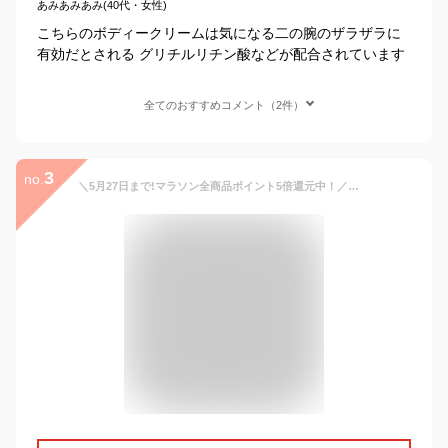
あみあみあみ(40代・女性)
こちらのボディークリームは気になる二の腕のザラザラに
有効だとされる グリチルリチン酸などが配合されています
全てのおすすめコメント（2件）
3
no.
＼5月27日まで!マラソン全商品ポイント5倍還元中！／【重曹スクラブでつるんとなめらか二の腕へ】二の腕 ぶつぶつ ザラザラ 石けん 石鹸 角質ケア 角質除去 スクラブ 黒ずみ ひじ ひざ かかと ブツブツ ボディスクラブ 重曹 / 二の腕ザラザラを洗う重曹石鹸 135g