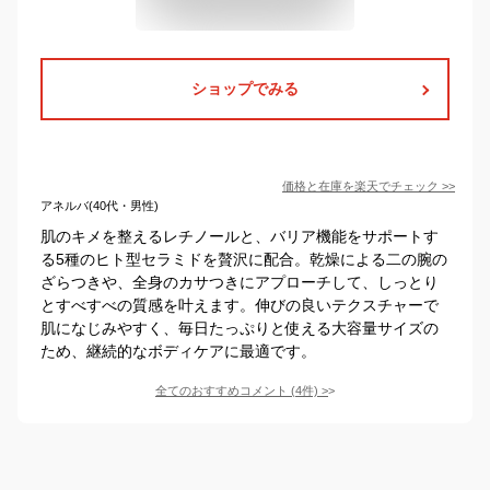
ショップでみる
価格と在庫を
楽天
でチェック
>>
アネルバ(40代・男性)
肌のキメを整えるレチノールと、バリア機能をサポートす
る5種のヒト型セラミドを贅沢に配合。乾燥による二の腕の
ざらつきや、全身のカサつきにアプローチして、しっとり
とすべすべの質感を叶えます。伸びの良いテクスチャーで
肌になじみやすく、毎日たっぷりと使える大容量サイズの
ため、継続的なボディケアに最適です。
全てのおすすめコメント
(
4
件)
>