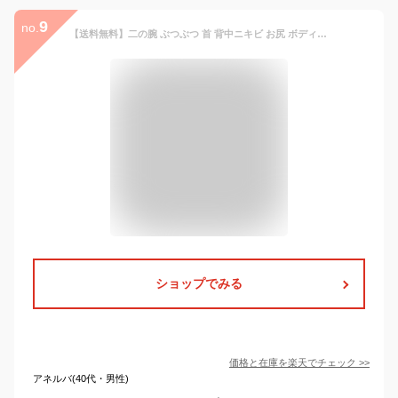
9
no.
【送料無料】二の腕 ぶつぶつ 首 背中ニキビ お尻 ボディスクラブ 50g ベルガモット グリチルリチン酸ジカリウム 豚プラセンタ 保湿 角質除去 医薬部外品 [メーカーカタログ付] サイズ：50グラム (x 1)
ショップでみる
価格と在庫を
楽天
でチェック
>>
アネルバ(40代・男性)