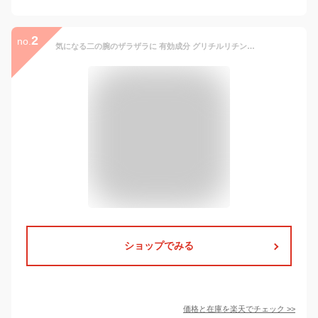
2
no.
気になる二の腕のザラザラに 有効成分 グリチルリチン酸2K 水溶性プラセンタエキス配合 ツルツル すべすべ 医薬部外品 薬用 二の腕 ぶつぶつ ブツブツ 角質 美白 毛孔性苔癬
ショップでみる
価格と在庫を
楽天
でチェック
>>