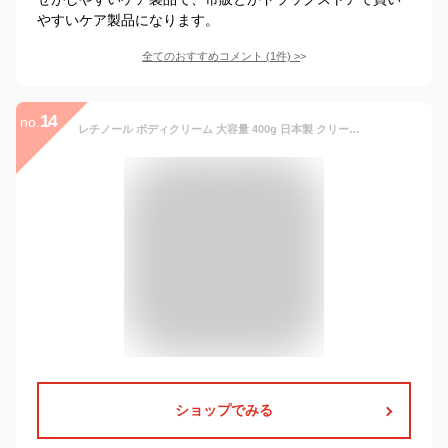
やすいケア製品になります。
全てのおすすめコメント
(
1
件)
>
14
no.
レチノール ボディクリーム 大容量 400g 日本製 クリーム しっとり すべすべ 乾燥 二の腕 ざらつき ボディケア 全身 セラミド ひじ ひざ 背中 高保湿 ボディ 美容 ビタミンA 公式 Mon BAACE モンバーチェ レチノボディ AAボディクリーム 【おすすめ】
ショップでみる