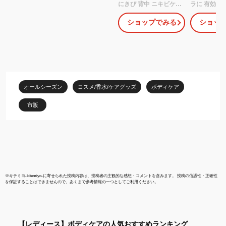
にきび 背中 ニキビケア
ラに 有効成
ケア ボディジェル 大人
リチン酸2K
ショップでみる
ショッ
にきび 保湿 ぶつぶつ ニ
センタエキス
キビジェル アクネケア
ツル すべす
尻 全身 背中ニキビ 予防
品 薬用 
背中ケア ニキビ跡 にき
つぶつ ブ
びケア にきび肌 胸 背中
質 美白 
首 ポツポツ ブツブツ 二
の腕 吹出物 背中ニキビ
オールシーズン
コスメ/香水/ケアグッズ
ボディケア
大人ニキビ お尻 肌荒れ
市販
※
キテミヨ-kitemiyo-
に寄せられた投稿内容は、投稿者の主観的な感想・コメントを含みます。 投稿の信憑性・正確性
を保証することはできませんので、あくまで参考情報の一つとしてご利用ください。
【レディース】
ボディケア
の人気おすすめランキング