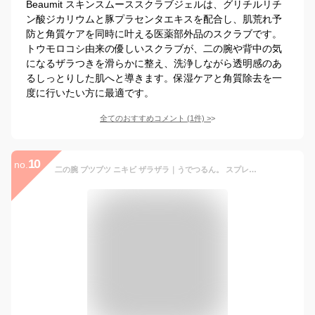
Beaumit スキンスムーススクラブジェルは、グリチルリチ
ン酸ジカリウムと豚プラセンタエキスを配合し、肌荒れ予
防と角質ケアを同時に叶える医薬部外品のスクラブです。
トウモロコシ由来の優しいスクラブが、二の腕や背中の気
になるザラつきを滑らかに整え、洗浄しながら透明感のあ
るしっとりした肌へと導きます。保湿ケアと角質除去を一
度に行いたい方に最適です。
全てのおすすめコメント
(
1
件)
>
10
no.
二の腕 ブツブツ ニキビ ザラザラ｜うでつるん。 スプレーボトル 30ml ｜植物生まれの肌に優しい角質ケアで気になる二の腕のぼつぼつ（ ぶつぶつ ）・にきび・にきび痕のお手入れ【メール便】