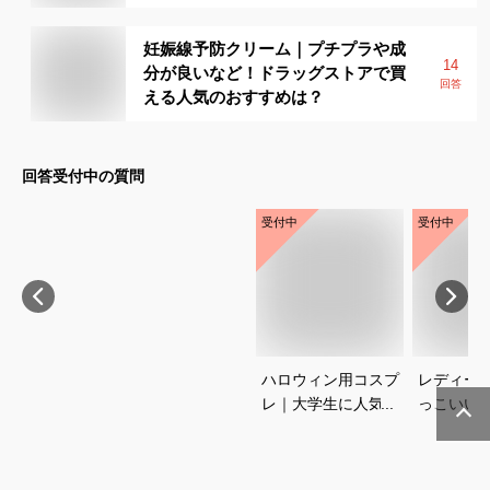
妊娠線予防クリーム｜プチプラや成
14
分が良いなど！ドラッグストアで買
回答
える人気のおすすめは？
回答受付中の質問
受付中
受付中
ハロウィン用コスプ
レディー
レ｜大学生に人気！
っこいい
かわいいや面白いな
ス、知的
ど流行りの仮装でお
見えるの
すすめは？