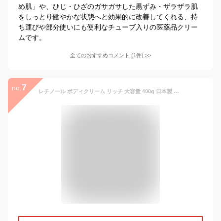
め肌」や、ひじ・ひざのガサガサした黒ずみ・ザラザラ肌
をしっとり健やかな状態へと効果的に改善してくれる、持
ち運びや部分使いにも便利なチューブ入りの医薬品クリー
ムです。
全てのおすすめコメント
(
1
件)
>
7
no.
レチノール ボディクリーム リッチ 大容量 400g 日本製 クリーム しっとり すべすべ 乾燥 二の腕 ざらつき ボディケア 全身 セラミド ひじ ひざ 背中 高保湿 ボディ ビタミンA 公式 Mon BAACE モンバーチェ レチノボディ AAボディクリーム リッチ【おすすめ】