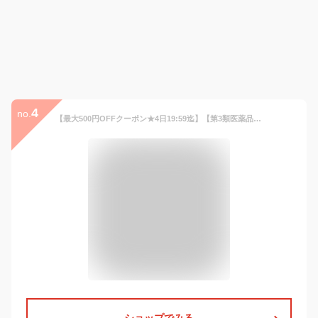
4
no.
【最大500円OFFクーポン★4日19:59迄】【第3類医薬品】ニノキュア (30g) 二の腕 ぶつぶつ 角質 除去 角質除去
ショップでみる