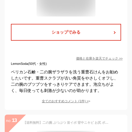
ショップでみる
価格と在庫を
楽天
でチェック
>>
LemonSoda(50代・女性)
ペリカン石鹸・二の腕ザラザラを洗う重曹石けんをお勧め
したいです。重曹スクラブが古い角質をやさしくオフし、
二の腕のブツブツをすっきりケアできます。泡立ちがよ
く、毎日使っても刺激が少ないのが助かります。
全てのおすすめコメント
(
1
件)
>
13
no.
【送料無料】二の腕 ぶつぶつ 首イボ 背中ニキビ お尻 ボディスクラブ 50g ベルガモット グリチルリチン酸ジカリウム 豚プラセンタ 保湿 角質除去 医薬部外品 [メーカーカタログ付] サイズ：50グラム (x 1)