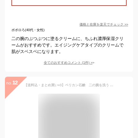
価格と在庫を
楽天
でチェック
>>
ポポロろ(40代・女性)
二の腕のぶつぶつに塗るクリームに、ちふれ濃厚保湿クリ
ームがおすすめです。エイジングケアタイプのクリームで
肌がスベスベになります。
全てのおすすめコメント
(
1
件)
>
12
no.
【送料込・まとめ買い×3】ペリカン石鹸 二の腕を洗う 重曹石鹸 135g×3点セット（ニノウデ ザラザラを洗う重曹石けん）(4976631308753)