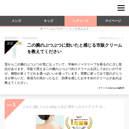
メンズ
キッズ
レディース
マイページ
本ページはプロモーションを含みます
最終更新日：2026/06/28
43
View
22
コメント
決定
二の腕のぶつぶつに効いたと感じる市販クリーム
を教えてください
昔から二の腕のぶつぶつが気になっていて、半袖やノースリーブを着るのに少し抵
抗があります。市販で買える二の腕のぶつぶつ向けクリームを試してみたいのです
が、種類が多くてどれを選べばいいか迷っています。実際に使ってみて肌のざらつ
きが和らいだ、保湿力が高かったなど、効果を感じたおすすめのクリームがあれば
教えてください。
キテミヨ-kitemiyo-編集部
1
no.
ニキビ (美) ジェル 180g にきび 背中 ニキビケア ケア ボディジェル 大人にきび 保湿 ぶつぶつ ニキビジェル アクネケア 尻 全身 背中ニキビ 予防 背中ケア ニキビ跡 にきびケア にきび肌 胸 背中 首 ポツポツ ブツブツ 二の腕 吹出物 背中ニキビ 大人ニキビ お尻 肌荒れ