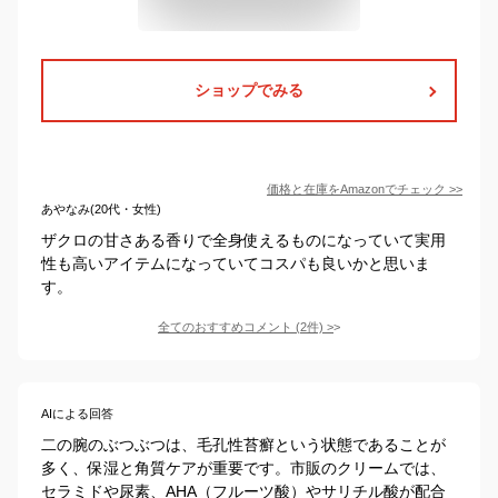
ショップでみる
価格と在庫を
Amazon
でチェック
>>
あやなみ(20代・女性)
ザクロの甘さある香りで全身使えるものになっていて実用
性も高いアイテムになっていてコスパも良いかと思いま
す。
全てのおすすめコメント
(
2
件)
>
AIによる回答
二の腕のぶつぶつは、毛孔性苔癬という状態であることが
多く、保湿と角質ケアが重要です。市販のクリームでは、
セラミドや尿素、AHA（フルーツ酸）やサリチル酸が配合