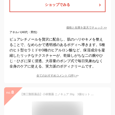
ショップでみる
価格と在庫を
楽天
でチェック
>>
アネルバ(40代・男性)
ピュアレチノールを贅沢に配合し、肌のハリやキメを整え
ることで、なめらかで透明感のあるボディへ導きます。5種
のヒト型セラミドや3種のヒアルロン酸など、保湿成分を凝
縮したリッチなテクスチャーが、乾燥しがちな二の腕やひ
じ・ひざに深く浸透。大容量のポンプ式で毎日気兼ねなく
全身のケアに使える、実力派のボディクリームです。
全てのおすすめコメント
(
1
件)
>
8
no.
【第三類医薬品】小林製薬 ニノキュア 30g 3個セット 皮膚薬 二の腕 さめ肌 角化症 乾皮症 二の腕 ブツブツ クリーム ぶつぶつ 腕ぶつ肌