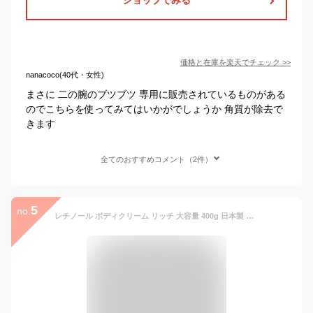
価格と在庫を
楽天
でチェック
>>
nanacoco(40代・女性)
まさに 二の腕のブツブツ 専用に販売されているものがある
のでこちらを使ってみてはいかがでしょうか 角質が除去で
きます
全てのおすすめコメント（2件）
5
no.
レチノール ボディクリーム リッチ 大容量 400g 日本製 クリーム ボディ ミルク クリーム しっとり すべすべ 乾燥 二の腕 ざらつき ボディケア 全身 セラミド ひじ ひざ 背中 高保湿 ビタミンA 公式 Mon BAACE モンバーチェ レチノボディ AAボディクリーム リッチ