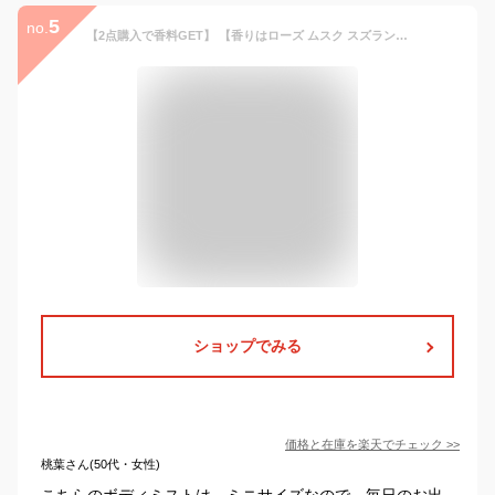
5
no.
【2点購入で香料GET】 【香りはローズ ムスク スズラン の3種類 】&SH クール ボディミスト 100ml / ボディ ミスト 冷感スプレー 冷却スプレー ボディスプレー 香り 香水 ミント 持ち運び 暑さ対策 グッズ フレグランス フレグランスミスト +lt3+ tg_smc
ショップでみる
価格と在庫を
楽天
でチェック
>>
桃葉さん(50代・女性)
こちらのボディミストは、ミニサイズなので、毎日のお出