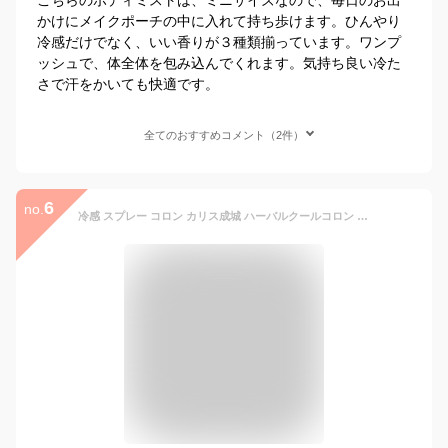
かけにメイクポーチの中に入れて持ち歩けます。ひんやり
冷感だけでなく、いい香りが３種類揃っています。ワンプ
ッシュで、体全体を包み込んでくれます。気持ち良い冷た
さで汗をかいても快適です。
全てのおすすめコメント（2件）
6
no.
冷感 スプレー コロン カリス成城 ハーバルクールコロン 45ml ボディ化粧水 日本製 夏 汗 クール 癒やし リラックス 精油 香り 敏感肌 ミント 月桃 日焼け後 柿渋 オーガニック ボディミスト 全身 女性 ギフト プレゼント ボディスプレー いい香り ひんやり