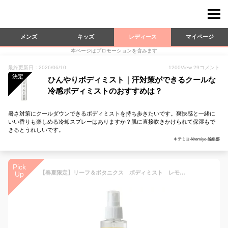
メンズ
キッズ
レディース
マイページ
本ページはプロモーションを含みます
最終更新日：2026/06/10
1200
View
29
コメント
決定
ひんやりボディミスト｜汗対策ができるクールな
冷感ボディミストのおすすめは？
暑さ対策にクールダウンできるボディミストを持ち歩きたいです。爽快感と一緒に
いい香りも楽しめる冷却スプレーはありますか？肌に直接吹きかけられて保湿もで
きるとうれしいです。
キテミヨ-kitemiyo-編集部
Pick
【春夏限定】リーフ＆ボタニクス ボディミスト レモン（100mL）
Up