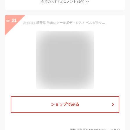
全てのおすすめコメント
(
1
件)
>
21
no.
shobido 粧美堂 Meica クールボディミスト ベルガモット ＆ ジャスミン の香り 45ml アロエエキス配合 ME81623
ショップでみる
価格と在庫を
Amazon
でチェック
>>