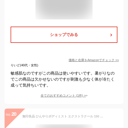
ショップでみる
価格と在庫を
Amazon
でチェック
>>
りいど(40代・女性)
敏感肌なのですがこの商品は使いやすいです。暑がりなの
でこの商品は欠かせないのですが刺激も少なく体が冷たく
成って気持ちいです。
全てのおすすめコメント
(
1
件)
>
20
no.
無印良品 ひんやりボディミスト エクストラクール 150 mL OAP15A4S