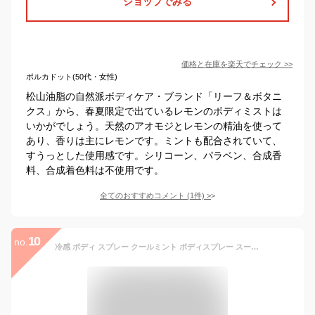
ショップでみる
価格と在庫を
楽天
でチェック
>>
ポルカドット(50代・女性)
松山油脂の自然派ボディケア・ブランド「リーフ＆ボタニ
クス」から、春夏限定で出ているレモンのボディミストは
いかがでしょう。天然のアオモジとレモンの精油を使って
あり、香りは主にレモンです。ミントも配合されていて、
すうっとした使用感です。シリコーン、パラベン、合成香
料、合成着色料は不使用です。
全てのおすすめコメント
(
1
件)
>
10
no.
冷感 ボディ スプレー クールミント ボディスプレー スーパー エクストラ 頭 ボディミスト スプレー ミント ハッカ 全身 クールダウン 涼感 アウトドア スポーツ パーフェクトポーション Perfect Potion オーガニック 無添加 100% ナチュラル プレゼント リフレッシュ