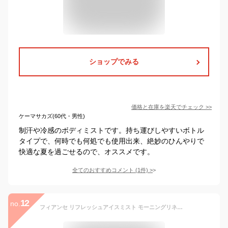
ショップでみる
価格と在庫を
楽天
でチェック
>>
ケーマサカズ(60代・男性)
制汗や冷感のボディミストです。持ち運びしやすいボトル
タイプで、何時でも何処でも使用出来、絶妙のひんやりで
快適な夏を過ごせるので、オススメです。
全てのおすすめコメント
(
1
件)
>
12
no.
フィアンセ リフレッシュアイスミスト モーニングリネン 50mL ボディ・ヘッドを瞬間リフレッシュ！冷たさ長持ち！ほんのりミントなモーニングリネン香る冷感ミスト