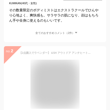
KUMIKAN(40代・女性)
その数量限定のボディミストはエクストラクールでひんや
り心地よく、爽快感も。サラサラの肌になり、顔はもちろ
ん手や全身に使えるのもいいです。
全てのおすすめコメント（2件）
2
no.
【2点購入でラベンダー】 &SH アウトドア アンチヒート バグ スプレー 100ml [ ディート( 虫除け剤 )不使用 クール ボディスプレー ハッカ はっか メントール 冷感グッズ ボディミスト 虫 日焼け止め 日焼け 紫外線 熱中症 対策 ネック 首 ] +lt3+【 定形外 送料無料 】