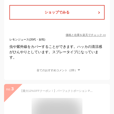
ショップでみる
価格と在庫を
楽天
でチェック
>>
レモンジュース(20代・女性)
虫や紫外線をカバーすることができます。ハッカの清涼感
がひんやりとしています。スプレータイプになっていま
す。
全てのおすすめコメント（2件）
3
no.
【最大12%OFFクーポン！】パーフェクトポーション PERFECT POTION クールミントボディスプレー スーパー エクストラ 100ml ボディミスト ひんやり 冷感ミスト 冷却 ハッカ アロマスプレー クールダウン リフレッシュ アウトドア 天然メントール