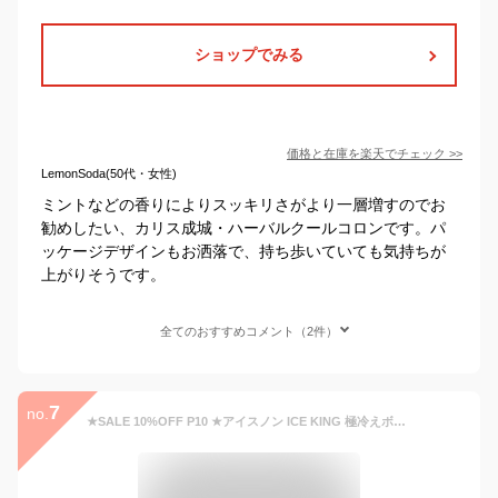
ショップでみる
価格と在庫を
楽天
でチェック
>>
LemonSoda(50代・女性)
ミントなどの香りによりスッキリさがより一層増すのでお
勧めしたい、カリス成城・ハーバルクールコロンです。パ
ッケージデザインもお洒落で、持ち歩いていても気持ちが
上がりそうです。
全てのおすすめコメント（2件）
7
no.
★SALE 10%OFF P10 ★アイスノン ICE KING 極冷えボディミスト 金木犀の香り 白元アース 4902407025111 冷却スプレー 熱中症対策 クール 服の上 猛暑 熱中症 熱中症対策グッズ 農作業 首 キッズ スポーツ ※廃番在庫限り