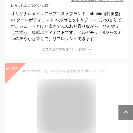
ひろよしよし(50代・女性)
オリジナルメイクアップコスメブランド、shobido(粧美堂)
の クールボディミスト ベルガモット＆ジャスミンの香りで
す。シューッとひと吹きでふんわり香りながら、ひんやり
して潤う、冷感ボディミストです。ベルガモット&ジャスミ
ンの爽やかな香りで、リフレッシュできます。
全てのおすすめコメント
(
1
件)
>
22
no.
Kimochi(キモチ) シロクマ のきもち 氷冷 ボディミスト クール ライム 100mL (冷感マイルドでクールライムの香り)