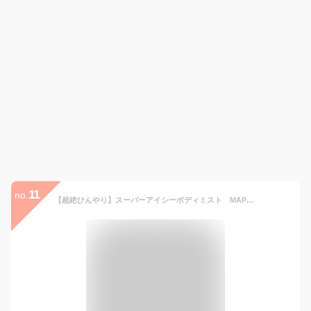
11
no.
【超絶ひんやり】スーパーアイシーボディミスト MAPUTI｜ ボディミスト フレグランス 制汗 冷感 アイスミント クールミント マプティ 猛暑 暑さ対策