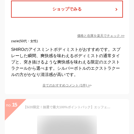
ショップでみる
価格と在庫を
楽天
でチェック
>>
zazie(50代・女性)
SHIROのアイスミントボディミストがおすすめです。スプ
レーした瞬間、爽快感を味わえるボディミストの通常タイ
プと、突き抜けるような爽快感を味わえる限定のエクスト
ラクールから選べます。シルバーボトルのエクストラクー
ルの方がかなり清涼感が高いです。
全てのおすすめコメント
(
1
件)
>
15
no.
【5/20限定！抽選で最大100%ポイントバック】エッフェオーガニック F ORGANICS ナチュラルボディミスト クールL 保湿化粧水 保湿 ボディスプレー エイジング スキンケア 化粧水質 乾燥肌 敏感肌 化粧品 女性 メンズ