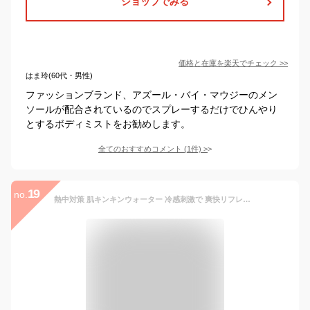
ショップでみる
価格と在庫を
楽天
でチェック
>>
はま玲(60代・男性)
ファッションブランド、アズール・バイ・マウジーのメン
ソールが配合されているのでスプレーするだけでひんやり
とするボディミストをお勧めします。
全てのおすすめコメント
(
1
件)
>
19
no.
熱中対策 肌キンキンウォーター 冷感刺激で 爽快リフレッシュ 冷感 ウォーター 160ml 小林製薬