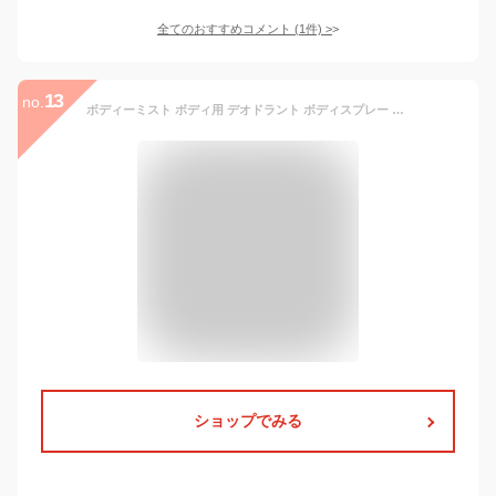
全てのおすすめコメント
(
1
件)
>
13
no.
ボディーミスト ボディ用 デオドラント ボディスプレー 100mL 制汗剤 涼感 冷感 ひんやり 夏 日本製 熱中症対策 暑さ対策 アウトドア スポーツ後 香り付き クールミント クールライム 巨峰の香り【▲5】/【GPP】涼感ボディーミスト
ショップでみる