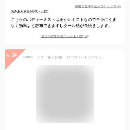
価格と在庫を
楽天
でチェック
>>
あみあみあみ(40代・女性)
こちらのボディーミストは細かいミストなので全身にくま
なく効率よく散布できますしクール感が長続きします。
全てのおすすめコメント
(
1
件)
>
14
no.
SHIRO シロ 選べる2種 （アイスミント ボディミスト エクストラクール・アイスミントボディミスト） 夏新商品 【送料無料】【ネコポス便】 猛暑撃退 暑さ対策