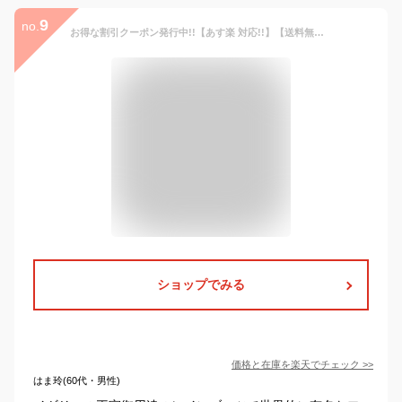
9
no.
お得な割引クーポン発行中!!【あす楽 対応!!】【送料無料 ハンター ウィメンズ オリジナル ツアーブーツ】HUNTER ORIGINAL TOUR BLACK wft2210rma-blk レディース ブラック 防水 折り畳み レインブーツ パッカブルブーツ
ショップでみる
価格と在庫を
楽天
でチェック
>>
はま玲(60代・男性)