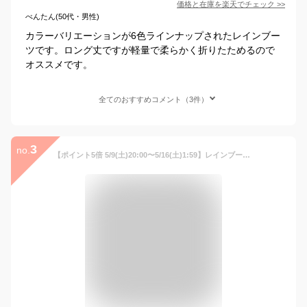
価格と在庫を
楽天
でチェック
>>
べんたん(50代・男性)
カラーバリエーションが6色ラインナップされたレインブー
ツです。ロング丈ですが軽量で柔らかく折りたためるので
オススメです。
全てのおすすめコメント（3件）
3
no.
【ポイント5倍 5/9(土)20:00〜5/16(土)1:59】レインブーツ ロング レディース 折りたたみ 長靴 雨靴 軽量 柔らかい おしゃれ 収納袋 ユニセックス メンズ ロングレインブーツ 通勤 通学 キャンプ フェス コンパクト 送料無料 AH-600 ロールアップレインブーツ