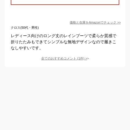
価格と在庫を
Amazon
でチェック
>>
クロス(50代・男性)
レディース向けのロング丈のレインブーツで柔らか質感で
折りたたみもできてシンプルな無地デザインなので履きこ
なしやすいです。
全てのおすすめコメント
(
1
件)
>