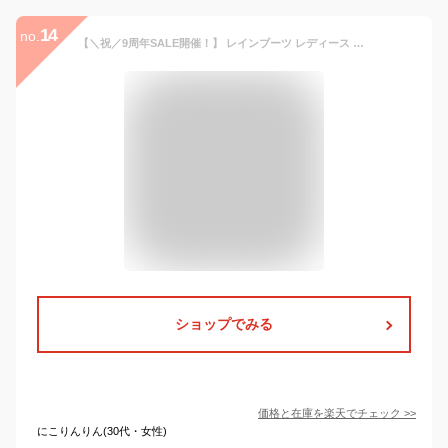
14
no.
【＼祝／9周年SALE開催！】 レインブーツ レディース サイドベルト 折りたたみ レインブーツ ブラック 黒 ブラウン カーキ レインシューズ 靴 シューズ 折りたたみ コンパクト 持ち運び 収納 ロング丈 長靴 雨靴 雨 雪 防水 おしゃれ 人気 MILADY ML814 ミレディ
ショップでみる
価格と在庫を
楽天
でチェック
>>
にこりんりん(30代・女性)