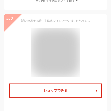
全てのおすすめコメント（4件）
2
no.
【店内全品★P5倍！】防水 レインブーツ 折りたたみ レディース おしゃれ ロング 丈 ラバー 長靴 軽量 柔らかい きれいめ 雨 雪 滑りにくい マット ストライプ 無地 持ち運び 収納 袋付き 雨靴 園芸 ブーツ 作業 黒 茶 赤 TODOS トドス TO-079|slz|
ショップでみる