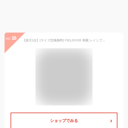
16
no.
【楽天1位】[サイズ交換無料] FIELDOOR 長靴 レインブーツ レディース ロング 21cm〜28cm 長くつ 靴 ラバーブーツ メンズ キッズ 大きいサイズ 雨 雨用 収納袋付き キャンプ フェス アウトドア ガーデニング 農作業 釣り フィッシング 折りたたみ 1年保証 ■[送料無料]
ショップでみる