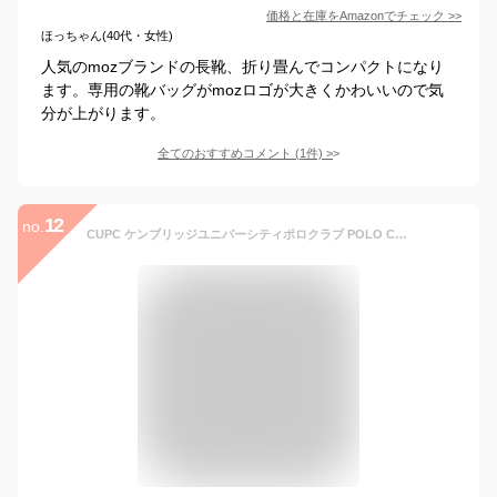
価格と在庫を
Amazon
でチェック
>>
ほっちゃん(40代・女性)
人気のmozブランドの長靴、折り畳んでコンパクトになり
ます。専用の靴バッグがmozロゴが大きくかわいいので気
分が上がります。
全てのおすすめコメント
(
1
件)
>
12
no.
CUPC ケンブリッジユニバーシティポロクラブ POLO CLUB レインブーツ レディース ロング 折りたたみ 長靴 おしゃれ フード付き 雨 雪 滑りにくい レインシューズ アウトドア ガーデニング 通勤 無地 ローヒール 歩きやすい 携帯 ポケッタブル 雨 雪 黒