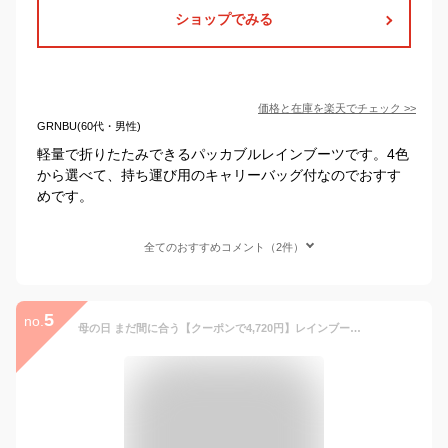
ショップでみる
価格と在庫を
楽天
でチェック
>>
GRNBU(60代・男性)
軽量で折りたたみできるパッカブルレインブーツです。4色
から選べて、持ち運び用のキャリーバッグ付なのでおすす
めです。
全てのおすすめコメント（2件）
5
no.
母の日 まだ間に合う【クーポンで4,720円】レインブーツ レディース ショート 43DEGREES Packable RainBoots Short パッカブル 長靴 おしゃれ 軽量 折りたたみ リボン 編み上げ キャンプ アウトドア フェス シューレース 着せ替え 踵フック 踵フック フック 43d FS-RB2021S