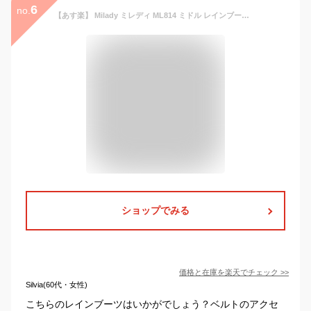
6
no.
【あす楽】 Milady ミレディ ML814 ミドル レインブーツ 携帯用 収納袋付き 長靴 完全防水 雨靴 人気 おしゃれ 防水仕様 おすすめ
ショップでみる
価格と在庫を
楽天
でチェック
>>
Silvia(60代・女性)
こちらのレインブーツはいかがでしょう？ベルトのアクセ