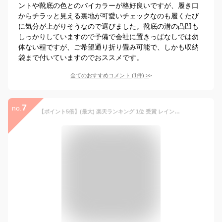
ントや靴底の色とのバイカラーが格好良いですが、履き口
からチラッと見える裏地が可愛いチェックなのも履くたび
に気分が上がりそうなので選びました。靴底の溝の凸凹も
しっかりしていますので予備で会社に置きっぱなしでは勿
体ない程ですが、ご希望通り折り畳み可能で、しかも収納
袋まで付いていますのでおススメです。
全てのおすすめコメント
(
1
件)
>
7
no.
【ポイント5倍】(最大) 楽天ランキング 1位 受賞 レインブーツ レディース 折りたたみ長靴 レディース ロング おしゃれ 大きいサイズ 折り畳み 軽い カーキ ダークブラウン ブラック 大きいサイズ かわいい 完全防水 軽量 オフィスに 台風 ストック 防災 hb24