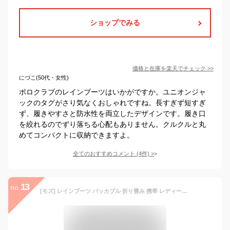
ショップでみる
価格と在庫を
楽天
でチェック
>>
にづこ(50代・女性)
ポロクラブのレインブーツはいかがですか。ユニオンジャ
ックのタグがさり気なくおしゃれですね。長すぎず短すぎ
ず、履きやすさと防水性を両立したデザインです。履き口
を絞れるのでずり落ちる心配もありません。クルクルと丸
めてコンパクトに収納できますよ。
全てのおすすめコメント
(
4
件)
>
13
no.
[モズ] レインブーツ パッカブル 折り畳み 携帯 レディース ジュニア シューズバッグ付き 5518316 カーキ 25.0 cm 3E