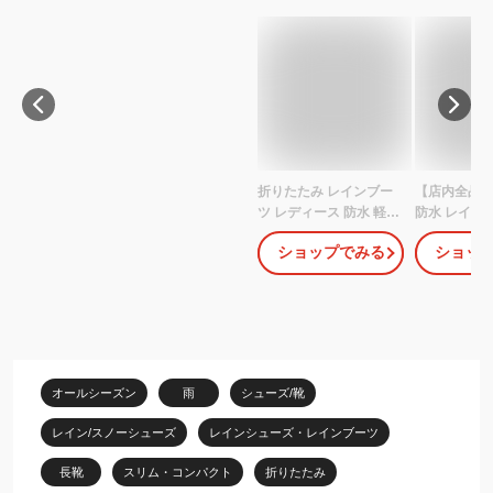
折りたたみ レインブー
【店内全品★
ツ レディース 防水 軽量
防水 レイン
ミドル丈 ショート丈 滑
たたみ レデ
ショップでみる
ショッ
りにくい パッカブル コ
ゃれ ロング 
ンパクト レインシュー
靴 軽量 柔ら
ズ 履き替え用 取り外し
め 雨 雪 滑
インソール アウトドア
ト ストライプ
雨具 梅雨対策 台風対策
運び 収納 袋
携帯用 おしゃれ TODOS
芸 ブーツ 作業
トドス TO-132
TODOS トド
オールシーズン
雨
シューズ/靴
079|slz|
レイン/スノーシューズ
レインシューズ・レインブーツ
長靴
スリム・コンパクト
折りたたみ