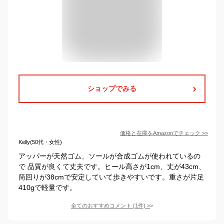
ショップでみる
価格と在庫を
Amazon
でチェック
>>
Kelly(50代・女性)
アッパーが天然ゴム、ソールが合成ゴムが使われているの
で 品質が良くて丈夫です。ヒール高さが1cm、丈が43cm、
筒回りが38cmで安定していて歩きやすいです。重さが片足
410gで軽量です。
全てのおすすめコメント
(
1
件)
>