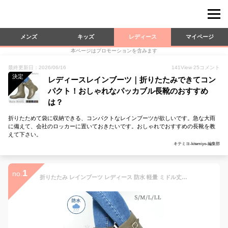
メンズ
キッズ
レディース
マイページ
本ページはプロモーションを含みます
最終更新日：2026/06/16
141
View
25
コメント
決定
レディースレインブーツ｜折りたたみできてコン
パクト！おしゃれなパッカブル長靴のおすすめ
は？
折りたためて袋に収納できる、コンパクトなレインブーツが欲しいです。急な大雨
に備えて、会社のロッカーに置いておきたいです。おしゃれでおすすめの長靴を教
えて下さい。
キテミヨ-kitemiyo-編集部
1
no.
折りたたみ レインブーツ レディース 防水 軽量 ミドル丈 ショート丈 滑りにくい パッカブル コンパクト レインシューズ 履き替え用 取り外しインソール アウトドア 雨具 梅雨対策 台風対策 携帯用 おしゃれ TODOS トドス TO-132