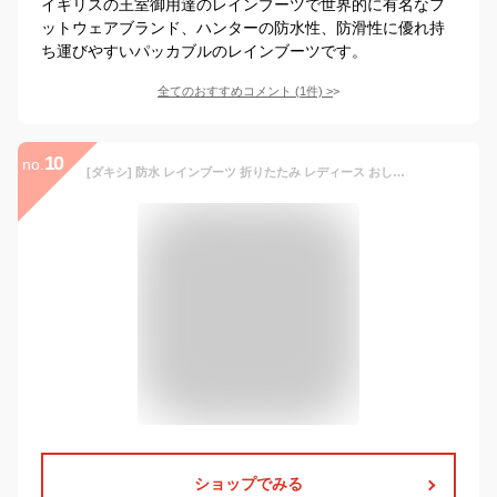
イギリスの王室御用達のレインブーツで世界的に有名なフ
ットウェアブランド、ハンターの防水性、防滑性に優れ持
ち運びやすいパッカブルのレインブーツです。
全てのおすすめコメント
(
1
件)
>
10
no.
[ダキシ] 防水 レインブーツ 折りたたみ レディース おしゃれ ロング 丈 22.5cm ラバー 長靴 軽量 柔らかい きれいめ 雨 雪 滑りにくい 無地 ブラック 雨靴 園芸 エンジニアブーツ 作業 レインシューズ ハイカット 美脚 釣り
ショップでみる