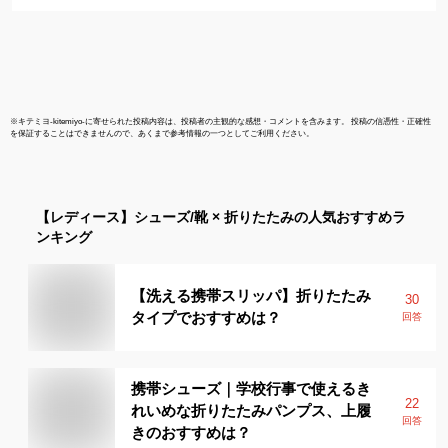
※
キテミヨ-kitemiyo-
に寄せられた投稿内容は、投稿者の主観的な感想・コメントを含みます。 投稿の信憑性・正確性
を保証することはできませんので、あくまで参考情報の一つとしてご利用ください。
【レディース】
シューズ/靴 × 折りたたみ
の人気おすすめラ
ンキング
【洗える携帯スリッパ】折りたたみ
30
タイプでおすすめは？
回答
携帯シューズ｜学校行事で使えるき
22
れいめな折りたたみパンプス、上履
回答
きのおすすめは？