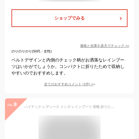
ショップでみる
価格と在庫を
楽天
でチェック
>>
のりのりのり(50代・女性)
ベルトデザインと内側のチェック柄がお洒落なレインブー
ツはいかがでしょうか。コンパクトに折りたためて収納し
やすいのでおすすめします。
全てのおすすめコメント
(
1
件)
>
8
no.
ハイテック レディース メンズ レインブーツ 長靴 折りたたみ 農作業 ロング丈 パッカブル tmhtbtu08[ネイビー×M(24.5～25.0cm)]