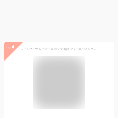
4
no.
レインブーツ レディース ロング 好評 フォールディングレインブーツ 折りたたみ 折り畳み ポケッタブル パッカブル 軽量 軽い 長靴 おしゃれ 雨靴 かわいい 雨具 レイングッズ アウトドア キャンプ レインシューズ ブーツ 靴 雨 梅雨 雪 防水 はっ水 撥水 ガーデニング 園芸