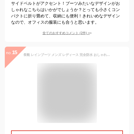
サイドベルトがアクセント！ブーツみたいなデザインがお
しゃれなこちらはいかがでしょうか？とっても小さくコン
パクトに折り畳めて、収納にも便利！きれいめなデザイン
なので、オフィスの服装にも合うと思います。
全てのおすすめコメント
(
2
件)
>
15
no.
長靴 レインブーツ メンズ レディース 完全防水 おしゃれ 軽量 雨 雪 台風 雨靴 疲れない 滑りにくい 雨具 釣り 農作業 田植え ガーデニング 通学 通勤 痛くない 歩きやすい 折りたたみ 防災 グッズ 人気 ランキング 登山 アウトドア キャンプ LAD WEATHER ラドウェザー