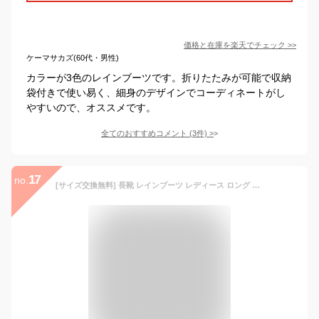
価格と在庫を
楽天
でチェック
>>
ケーマサカズ(60代・男性)
カラーが3色のレインブーツです。折りたたみが可能で収納
袋付きで使い易く、細身のデザインでコーディネートがし
やすいので、オススメです。
全てのおすすめコメント
(
3
件)
>
17
no.
[サイズ交換無料] 長靴 レインブーツ レディース ロング 21cm～28cm 長くつ 靴 ラバーブーツ メンズ キッズ 大きいサイズ 雨 雨用 収納袋付き キャンプ フェス アウトドア ガーデニング 農作業 釣り フィッシング フィールドア 折りたたみ FIELDOOR 1年保証 ★[送料無料]