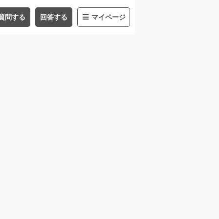
質問する
回答する
マイページ