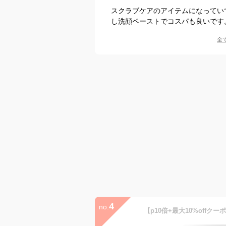
スクラブケアのアイテムになってい
し洗顔ペーストでコスパも良いです
全
4
no.