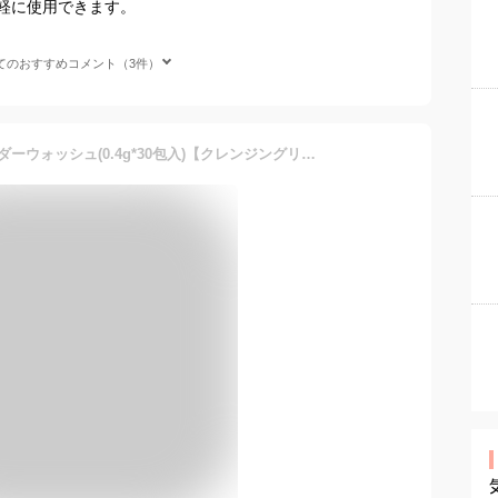
軽に使用できます。
てのおすすめコメント（3件）
クレンジングリサーチ パウダーウォッシュ(0.4g*30包入)【クレンジングリサーチ】[酵素洗顔 洗顔 角質ケア 毛穴 AHA 角栓 黒ずみ 濃密泡]