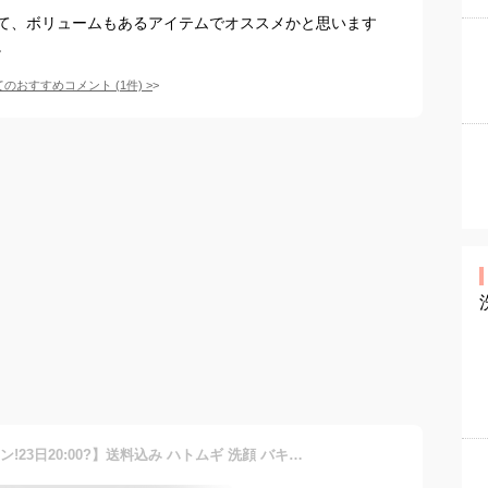
て、ボリュームもあるアイテムでオススメかと思います
。
てのおすすめコメント
(
1
件)
>
【p10倍+最大10%offクーポン!23日20:00?】送料込み ハトムギ 洗顔 バキューム 泡 料 毛穴 泥 小鼻 角栓 黒ずみ ケア メンズ ニキビ 石鹸 いい香り 泡洗顔 クレイ 酵素 重曹 クロロフィル 化粧品 沖縄 クチャ【グリングラン 緑宝エステ 120g 1個】