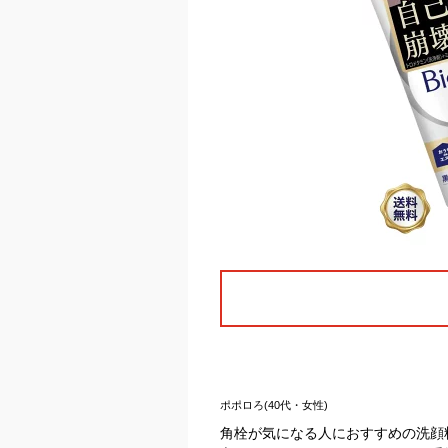
ポポロろ(40代・女性)
角栓が気になる人におすすめの洗顔