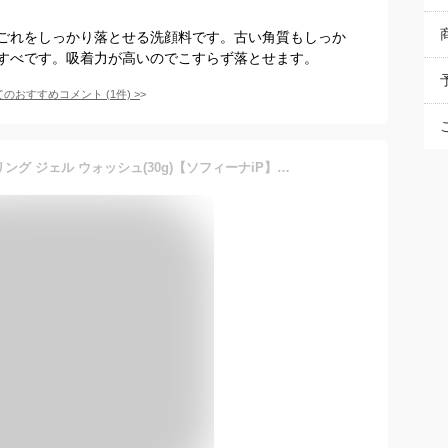
ごれをしっかり落とせる洗顔料です。古い角質もしっか
すべです。吸着力が高いのでこすらず落とせます。
てのおすすめコメント
(
1
件)
>
ソフィーナ iP ポア クリアリング ジェル ウォッシュ(30g)【ソフィーナiP】[洗顔 角栓 毛穴 美容液 しっとり 炭 ソフィーナ iP]