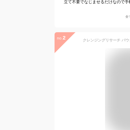
立て不要でなじませるだけなので手
全
2
no.