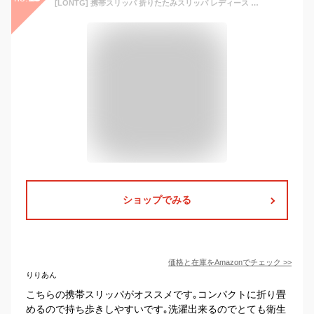
[LONTG] 携帯スリッパ 折りたたみスリッパ レディース メンズ 来客用 ルームシューズ 室内履き お部屋履き 軽量 抗菌スリッパ 前あき 蒸れない ホテル 旅行 キャンプ 飛行機 携帯に便利 靴 くつ スリッパ収納ポーチ付き 男女兼用 ブラック
ショップでみる
価格と在庫を
Amazon
でチェック
>>
りりあん
こちらの携帯スリッパがオススメです｡コンパクトに折り畳
めるので持ち歩きしやすいです｡洗濯出来るのでとても衛生