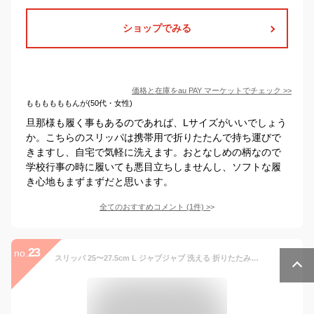
ショップでみる
価格と在庫を
au PAY マーケット
でチェック
>>
ももももももんが(50代・女性)
旦那様も履く事もあるのであれば、Lサイズがいいでしょう
か。こちらのスリッパは携帯用で折りたたんで持ち運びで
きますし、自宅で気軽に洗えます。おとなしめの柄なので
学校行事の時に履いても悪目立ちしませんし、ソフトな履
き心地もまずまずだと思います。
全てのおすすめコメント
(
1
件)
>
23
no.
スリッパ 25〜27.5cm L ジャブジャブ 洗える 折りたたみ ソフト メンズ レディース （ ルームシューズ ルームスリッパ 持ち運び 携帯スリッパ ポータブルスリッパ 洗濯機 丸洗い 軽量 絞れる 前詰まり 吊り込み ループ付き 袋付き ）【3980円以上送料無料】