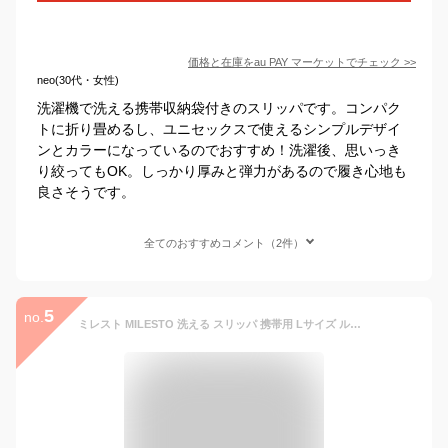
価格と在庫を
au PAY マーケット
でチェック
>>
neo(30代・女性)
洗濯機で洗える携帯収納袋付きのスリッパです。コンパク
トに折り畳めるし、ユニセックスで使えるシンプルデザイ
ンとカラーになっているのでおすすめ！洗濯後、思いっき
り絞ってもOK。しっかり厚みと弾力があるので履き心地も
良さそうです。
全てのおすすめコメント（2件）
5
no.
ミレスト MILESTO 洗える スリッパ 携帯用 Lサイズ ルームシューズ おしゃれ シンプル かわいい 洗濯可 ウォッシャブル メンズ 男女兼用 持ち運び用 巾着ポーチ付き 洗える携帯スリッパ L MLS608 1点迄メール便OK(id0a233)｢tc2｣ クリスマス バレンタイン プレゼント