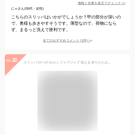
価格と在庫を
楽天
でチェック
>>
にゃさん(50代・女性)
こちらのスリッパはいかがでしょうか？甲の部分が深いの
で、奥様も歩きやすそうです。薄型なので、荷物になら
ず、まるっと洗えて便利です。
全てのおすすめコメント
(
1
件)
>
22
no.
スリッパ 25〜27.5cm L ジャブジャブ 洗える 折りたたみ ソフト メンズ レディース （ ルームシューズ ルームスリッパ 持ち運び 携帯スリ