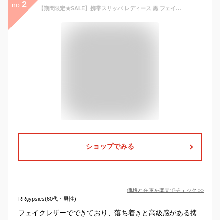
2
no.
【期間限定★SALE】携帯スリッパ レディース 黒 フェイクレザー かかと 付き おしゃれ ママ フォーマル 黒 ブラック 折りたたみ スリッパ メンズ 洗える 携帯シューズ ルームシューズ オフィス 室内履き 入園 入学式 参観日 上履き 旅行 合皮【meru】
ショップでみる
価格と在庫を
楽天
でチェック
>>
RRgypsies(60代・男性)
フェイクレザーでできており、落ち着きと高級感がある携