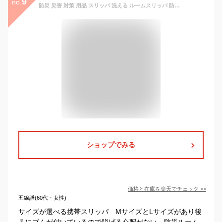
9
no.
防災 災害 対策 用品 スリッパ 洗える ルームスリッパ 防災用品 レディース メンズ 室内 普段 履き 便利 グッズ 地震 台風 火災 津波 避難 怪我 防止 釘 ガラス 破片 踏み抜き 踏みぬき 非常用 アイテム ルームシューズ 安全 靴 備え コンパクト 折りたたみ 送料無料
ショップでみる
価格と在庫を
楽天
でチェック
>>
五線譜(60代・女性)
サイズが選べる携帯スリッパ MサイズとLサイズがあり後
ろにゴムが付いているので脱げる心配がない、防災ルーム