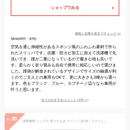
ショップでみる
価格と在庫を
楽天
でチェック
>>
Silvia(60代・女性)
空気を通し伸縮性があるスポンジ風のふわふわ素材で作ら
れたスリッパです。抗菌・防カビ加工に加えて洗濯機で丸
洗いでき、踵が二重になっているので履き心地も良いで
す。柔らかく折り畳みも自在で携帯に相応しいので選びま
した。踵側が解放されているデザインでサイズの融通が利
くのでご主人との兼用もOKで、更に大きさも3種から選べ
ます。色もブラック、ブルー、カプチーノ辺りなら兼用が
叶うと思います。
全てのおすすめコメント
(
1
件)
>
20
no.
送料無料 シンプル 折りたたみ スリッパ 全2色 / ファッション ファッション小物 ブラック グレー 入学式 卒業式 学校行事 授業参観 旅行 機内 リラックス 飛行機 出張 ホテル 前開き つま先オープン フリーサイズ 男女兼用 ユニセックス 室内履き 携帯用 ルームシューズ