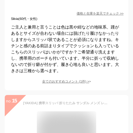
価格と在庫を
楽天
でチェック
>>
Silvia(60代・女性)
ご主人と兼用と言うことは色は黒や紺などの地味系、踵が
あるとサイズが合わない場合には脱げたり履けなかったり
しますからスリッパ状であることが必須になりますね。キ
チンと感のある前詰まりタイプでクッションも入っている
こちらのスリッパはいかがですか？ご希望通り洗えます
し、携帯用のポーチも付いています。半分に折って収納し
ないので折り癖が付かず、履き心地も良いと思います。大
きさは三種から選べます。
全てのおすすめコメント
(
1
件)
>
15
no.
[YAKIDA] 携帯スリッパ 折りたたみ サンダル メンズ レディース 紳士用 ビジネス用 パンプス 旅行用スリッパ 授業参観 入園式 卒園式 幼稚園 お受験 入学式 卒業式 室内履き オフィス 飛行機 ルームシューズ 収納ポーチ付き (M（約28CM）, 01-Black)