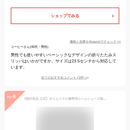
ショップでみる
価格と在庫を
Amazon
でチェック
>>
コーヒーさん(40代・男性)
男性でも使いやすいベーシックなデザインの折りたたみス
リッパはいかがですか。サイズは23.5センチから対応して
います。
全てのおすすめコメント
(
1
件)
>
8
no.
【無印良品 公式】ポリエステル携帯用ルームシューズ黒・22〜24．5cm用