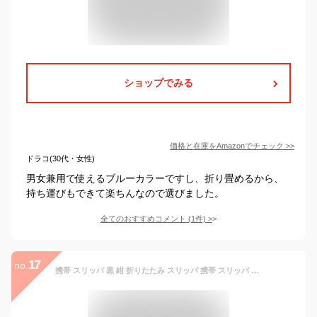
ショップでみる
価格と在庫を
Amazon
でチェック
>>
ドラコ(30代・女性)
男女兼用で使えるブルーカラーですし、折り畳めるから、
持ち運びもできて楽ちんなので選びました。
全てのおすすめコメント
(
1
件)
>
17
no.
携帯 スリッパ 黒 紺 折りたたみ スリッパ 携帯 スリッパ 幼稚園 かわいい ルームシューズ パンプス オフィス ポーチ 【meru3】室内履き