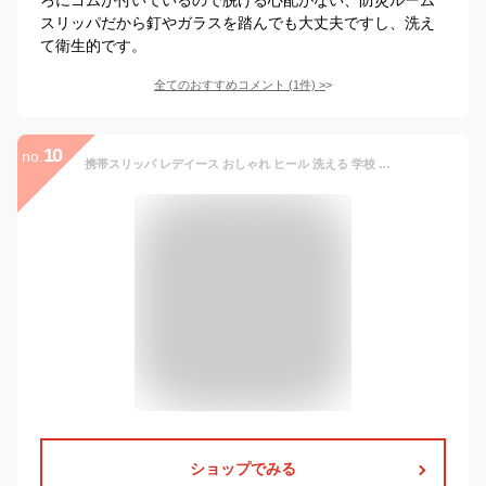
スリッパだから釘やガラスを踏んでも大丈夫ですし、洗え
て衛生的です。
全てのおすすめコメント
(
1
件)
>
10
no.
携帯スリッパ レデイース おしゃれ ヒール 洗える 学校 保護者 スリッパ お受験 入学式 卒業式 コンパクト 携帯 レディース かかと付きブラック 洗濯 可愛い 室内 ぺたんこ フォーマル 折りたたみ スリッパ フラット かわいい 履きやすい 脱げにくい 携帯スリッパ ヒール付き
ショップでみる