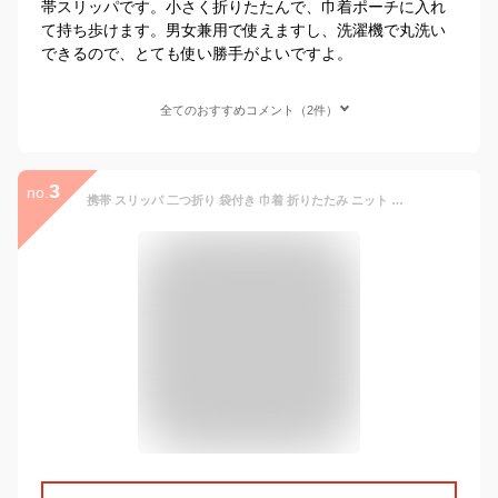
帯スリッパです。小さく折りたたんで、巾着ポーチに入れ
て持ち歩けます。男女兼用で使えますし、洗濯機で丸洗い
できるので、とても使い勝手がよいですよ。
全てのおすすめコメント（2件）
3
no.
携帯 スリッパ 二つ折り 袋付き 巾着 折りたたみ ニット 洗える 旅行 トラベ 防災グッズ 母の日 プレゼント 実用的 携帯用 おしゃれ かわいい 入学式 卒業式 ストライプ メール便 フリーサイズ 2色型番：1423