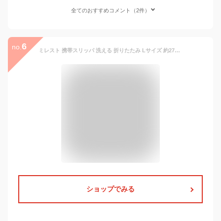
全てのおすすめコメント（2件）
6
no.
ミレスト 携帯スリッパ 洗える 折りたたみ Lサイズ 約27cm メンズ レディース MLS608 コンパクト 旅行 授業参観 入学式 卒業式 ルームシューズ 上履き トラベルグッズ シンプル[PO10]
ショップでみる