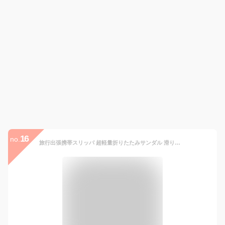
16
no.
旅行出張携帯スリッパ 超軽量折りたたみサンダル 滑り止め 春夏用 男女兼用 飛行機 新幹線 ホテル 室内用 来客用 収納袋付き (ネービー, L(270mm))