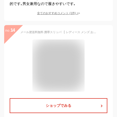
的です｡男女兼用なので履きやすいです｡
全てのおすすめコメント
(
1
件)
>
14
no.
メール便送料無料 携帯スリッパ 【 レディース メンズ おしゃれ 折らない かわいい お受験スリッパ 薄型 参観日 大きいサイズ 洗える 内履き 学校 入学式 卒業式 入園式 卒園式 室内 ルームシューズ コンパクト 黒 シンプル 22.5 23 23.5 24 24.5 25 26 26.5 27.5 27 28 29】
ショップでみる