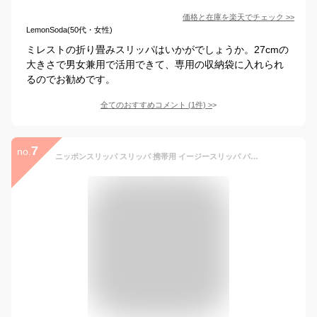
価格と在庫を
楽天
でチェック
>>
LemonSoda(50代・女性)
ミレストの折り畳みスリッパはいかがでしょうか。27cmの
大きさで男女兼用で活用できて、専用の収納袋に入れられ
るのでお勧めです。
全てのおすすめコメント
(
1
件)
>
7
no.
ニッポンスリッパ スリッパ 携帯用 イージースリッパ パッカブル 26.5-28cm ブラック コンパクト収納 洗える 軽量 006023