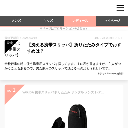
メンズ
キッズ
レディース
マイページ
本ページはプロモーションを含みます
最終更新日：2026/04/15
4078
View
30
コメント
決定
【洗える携帯スリッパ】折りたたみタイプでおす
すめは？
学校行事の時に使う携帯用スリッパを探してます。主に私が履きますが、主人がつ
かうこともあるので、男女兼用のスリッパで洗えるものだとうれしいです。
キテミヨ-kitemiyo-編集部
1
no.
YAKIDA 携帯スリッパ 折りたたみ サンダル メンズ レディース 紳士用 ビジネス用 パンプス 旅行用スリッパ 授業参観 入園式 卒園式 幼稚園 お受験 入学式 卒業式 室内履き オフィス 飛行機 ルームシューズ 収納ポーチ付き(L（約30CM）, 01-Black)