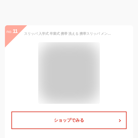
11
no.
スリッパ 入学式 卒業式 携帯 洗える 携帯スリッパ メンズ レディース 収納袋付き 幼稚園 参観日 上履き 旅行 飛行機 文化祭 お遊戯会 発表会 お受験 屋内用 ふっくら 薄型 3サイズ 携帯に便利なポーチ付き (ok-ks1900)【翌日配送対応】
ショップでみる