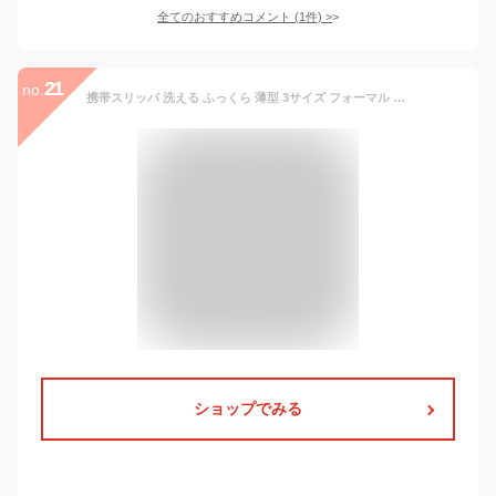
全てのおすすめコメント
(
1
件)
>
21
no.
携帯スリッパ 洗える ふっくら 薄型 3サイズ フォーマル カジュアル 収納袋付き スリッパ 入学式 卒業式 幼稚園 参観日 上履き 旅行 飛行機 発表会 屋内用 携帯に便利なポーチ付き (ok-ks1900) [宅配B]【送料無料】【翌日配送対応】
ショップでみる