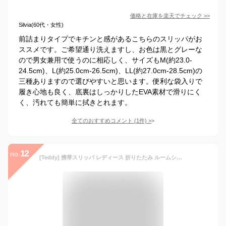
価格と在庫を
楽天
でチェック
>>
Silvia(60代・女性)
前詰まりタイプでキチンと感があるこちらのスリッパがお
ススメです。ご希望通り洗えますし、お色は黒とグレーな
ので男女兼用で使うのに相応しく、サイズもM(約23.0-
24.5cm)、L(約25.0cm-26.5cm)、LL(約27.0cm-28.5cm)の
三種ありますので選びやすいと思います。便利な袋入りで
履き心地も良く、底裏はしっかりしたEVA素材で滑りにく
く、汚れても簡単に拭きとれます。
全てのおすすめコメント
(
1
件)
>
12
no.
[Teddy] 携帯スリッパ レディース 折りたたみ ルームシューズ 中敷き 柔らかい 音がしにくい 滑り止め shoes052 (L：23.5-24.5（外寸：26.5cm）, ブラック)