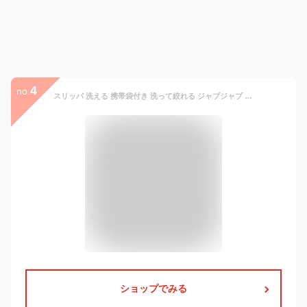
4
no.
スリッパ 洗える 携帯袋付き 洗って絞れる ジャブジャブ 洗濯機で洗える レディース メンズ (ok-jj0941) 入学式 卒業式 授業参観 旅行 キ
ショップでみる