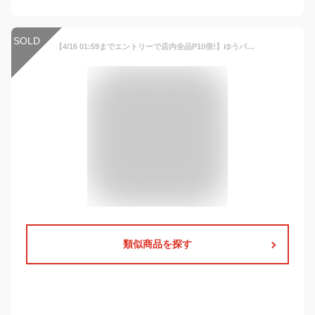
SOLD
【4/16 01:59までエントリーで店内全品P10倍!】ゆうパケット送料無料 Apple AirPods ケース カバー 防塵 防水 収納ケース 耐衝撃 キズ防止 AppleワイヤレスイヤホンAirPod用 かわいい おしゃれ カラビナ付き 携帯に便利 充電可能 カラフル 星 キラキラ
類似商品を探す