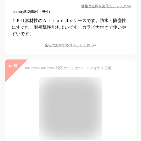
価格と在庫を
楽天
でチェック
>>
memory512(50代・男性)
ＴＰＵ素材性のＡｉｒｐｏｄｓケースです。防水・防塵性
にすぐれ、耐衝撃性能もよいです。カラビナ付きで使いや
すいです。
全てのおすすめコメント
(
1
件)
>
8
no.
AirPods2 AirPods1対応 ケース カバー アクセサリ 分離式 上下分離タイプ 耐衝撃性 防水 落下防止 ワイヤレス充電 TPU素材 カラビナ付き ソフト クリア 透明