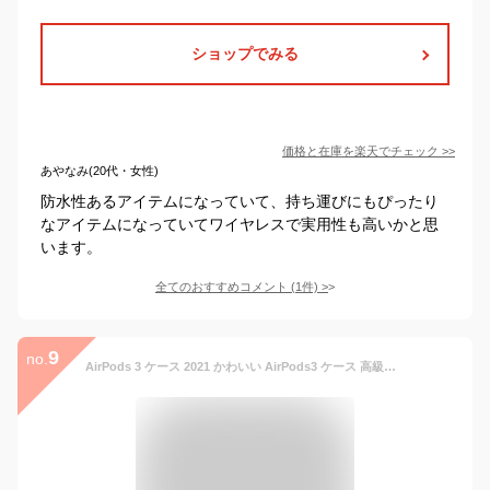
ショップでみる
価格と在庫を
楽天
でチェック
>>
あやなみ(20代・女性)
防水性あるアイテムになっていて、持ち運びにもぴったり
なアイテムになっていてワイヤレスで実用性も高いかと思
います。
全てのおすすめコメント
(
1
件)
>
9
no.
AirPods 3 ケース 2021 かわいい AirPods3 ケース 高級感 おしゃれ airpods case 耐衝撃 防水 防塵 エアーポッズ アップル イヤホン 保護ケース 便利 airpods 第3世代 airpods3 カバー 保護カバー 紛失防止 柔軟 軽量 落下防止 充電ケース ナイロン製 カラビナ付き 薄い