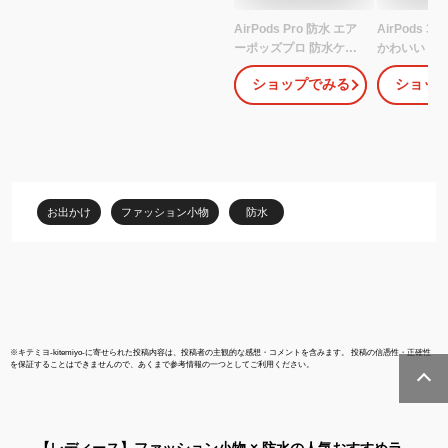
AirPods Pro 防水 エア
AirPods 3 
ーポッズプロ 防水ケー
かわいい Air
ス IP67 シリコンケース
ス 高級感 
ショップでみる
ショッ
シンプル WATER
airpods c
PROOF Case for
水 防塵 エア
AirPods Pro エアポッズ
ップル イヤ
プロ ウォータープルー
ース 便利 可
フ 防塵 防滴 耐衝撃 充電
airpods 第
確認 ワイヤレス充電 カ
airpods3
ラビナ付き ケーススタ
バー TPU 柔
お出かけ
ファッション小物
防水
ディ
防止 充電ケ
※
キテミヨ-kitemiyo-
に寄せられた投稿内容は、投稿者の主観的な感想・コメントを含みます。 投稿の信憑性・正確性
を保証することはできませんので、あくまで参考情報の一つとしてご利用ください。
【レディース】
ファッション小物 × 防水
の人気おすすめラ