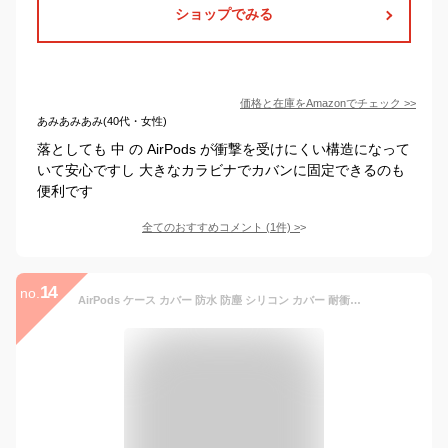
ショップでみる
価格と在庫を
Amazon
でチェック
>>
あみあみあみ(40代・女性)
落としても 中 の AirPods が衝撃を受けにくい構造になって
いて安心ですし 大きなカラビナでカバンに固定できるのも
便利です
全てのおすすめコメント
(
1
件)
>
14
no.
AirPods ケース カバー 防水 防塵 シリコン カバー 耐衝撃 衝撃 吸収 シンプル 保護 アクセサリー 防滴 ほこり防止 [ Apple AirPods 1 第1世代 MMEF2J/A & AirPods 2 第2世代 MRXJ2J/A MV7N2J/A MR8U2J/A Wireless Charging Case エアーポッズ 対応 ] elago WATERPROOF CASE