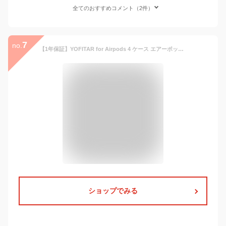
全てのおすすめコメント（2件）
7
no.
【1年保証】YOFITAR for Airpods 4 ケース エアーポッズ 第4世代ケース TPU素材製 かわいい おしゃれ 落下防止 汚れ防止 キズ防止 耐衝撃 全面保護 カラビナ付き 防水 防塵 airpods第4世代 クリアケース airpods 4 耳栓保護カバー アクセサリー
ショップでみる