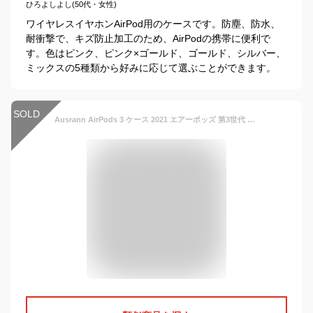
ひろよしよし(50代・女性)
ワイヤレスイヤホンAirPod用のケースです。防塵、防水、
耐衝撃で、キズ防止加工のため、AirPodの携帯に便利で
す。色はピンク、ピンク×ゴールド、ゴールド、シルバー、
ミックスの5種類から好みに応じて選ぶことができます。
SOLD
Ausrann AirPods 3 ケース 2021 エアーポッズ 第3世代 カバー カラビナ リング付き Magsafe ワイヤレス充電対応 エアーポッズ 3カバー ポケモン かわいい シリコンケース 全面保護 TPU カバー 耐衝撃 傷防止 軽量 防塵 防水 着脱簡単 AirPods第3世代 ケース（ブルー+赤）