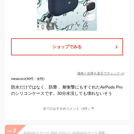
ショップでみる
価格と在庫を
楽天
でチェック
>>
nanacoco(40代・女性)
防水だけではなく、防塵 、耐衝撃にもすぐれたAirPods Pro
のシリコンケースです。30分水没しても壊れないそう
全てのおすすめコメント（5件）
2
no.
AirPods 3 ケース 2021 かわいい AirPods3 ケース 高級感 おしゃれ airpods case 耐衝撃 防水 防塵 エアーポッズ アップル イヤホン 保護ケース 便利 可愛い airpods 第3世代 airpods3 カバー 保護カバー TPU 柔軟 軽量 落下防止 充電ケース 薄い