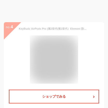
4
no.
KeyBudz AirPods Pro (第2世代/第1世代）Element 防水ケース 米軍MIL規格 IP68 カラビナ付き エアーポッズ AirPods Pro2 防塵 耐衝撃 落下防止 セキュアロック 抗菌処理 USB-C Lightning対応
ショップでみる