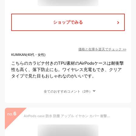
ショップでみる
価格と在庫を
楽天
でチェック
>>
KUMIKAN(40代・女性)
こちらのカラビナ付きのTPU素材のAirPodsケースは耐衝撃
性も高く、落下防止にも。ワイヤレス充電もでき、クリア
タイプで見た目もおしゃれなのがいいです。
全てのおすすめコメント（2件）
6
no.
AirPods case 防水 防塵 アップル イヤホン カバー 衝撃吸収 イヤホンケース カバー ケース アクセサリー キーリング アウトドア 極薄 収納バッグ 携帯に 便利 Bluetooth 耐衝撃 保護 防水 収納 イヤホーン エアーポッズ 携帯便利 iPhone 保護カバー シンプル オシャレ