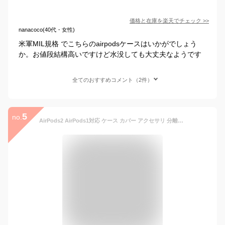
価格と在庫を
楽天
でチェック
>>
nanacoco(40代・女性)
米軍MIL規格 でこちらのairpodsケースはいかがでしょう
か。お値段結構高いですけど水没しても大丈夫なようです
全てのおすすめコメント（2件）
5
no.
AirPods2 AirPods1対応 ケース カバー アクセサリ 分離式 上下分離タイプ 耐衝撃性 防水 落下防止 ワイヤレス充電 TPU素材 カラビナ付き ソフト クリア 透明