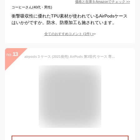
価格と在庫を
Amazon
でチェック
>>
コーヒーさん(40代・男性)
衝撃吸収性に優れたTPU素材が使われているAirPodsケース
はいかがですか。防水、防塵加工も施されています。
全てのおすすめコメント
(
1
件)
>
13
no.
airpods 3 ケース (2021発売) AirPods 第3世代 ケース 専用 カバー エアーポッズ ケース 充電式フルプロテクション 耐落下性 耐擦傷 耐衝撃 防水 前面のLEDが隠れない ワイヤレス充電対応 (ワインレッド)