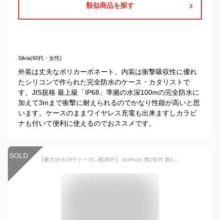
類似商品を探す
Silvia(60代・女性)
外装は丈夫なポリカーボネート、内装は衝撃吸収性に優れ
たシリコンで作られた完全防水のケース・カタリストで
す。JIS規格 最上級「IP68」準拠の水深100mの完全防水に
加えて3mまで衝撃に耐えられるのでかなり性能が高いと思
います。ケースのままワイヤレス充電も出来ますしカラビ
ナも付いて便利に使えるのでおススメです。
SOLD
【最大10％OFFクーポン配布中】 AirPods 第1世代 第2世代 第3世代 ケース airpods pro エアーポッズ おしゃれ 韓国 プロ カバー 耐衝撃 カラビナ シリコン airpodspro カバー イヤホンケース 大人 柔軟 magsafe Qi ワイヤレス充電対応 防水 防塵 シンプル 第三世代ケース