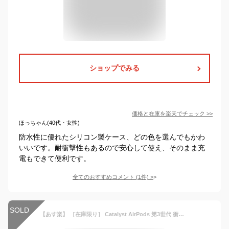
ショップでみる
価格と在庫を
楽天
でチェック
>>
ほっちゃん(40代・女性)
防水性に優れたシリコン製ケース、どの色を選んでもかわ
いいです。耐衝撃性もあるので安心して使え、そのまま充
電もできて便利です。
全てのおすすめコメント
(
1
件)
>
SOLD
【あす楽】 ［在庫限り］ Catalyst AirPods 第3世代 衝撃吸収ケース Vibeシリーズ カタリスト (AirPods ケース) 雨の日