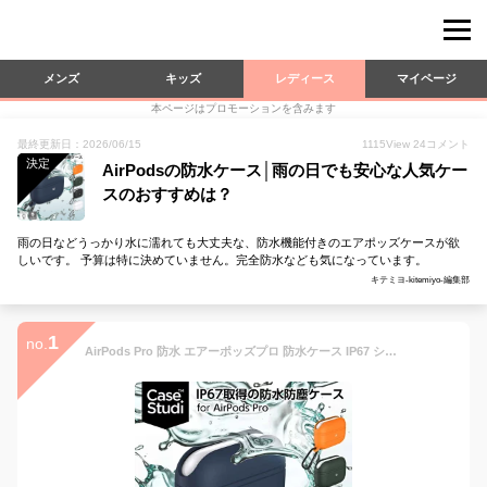
メンズ
キッズ
レディース
マイページ
本ページはプロモーションを含みます
最終更新日：2026/06/15
1115
View
24
コメント
決定
AirPodsの防水ケース│雨の日でも安心な人気ケー
スのおすすめは？
雨の日などうっかり水に濡れても大丈夫な、防水機能付きのエアポッズケースが欲
しいです。 予算は特に決めていません。完全防水なども気になっています。
キテミヨ-kitemiyo-編集部
1
no.
AirPods Pro 防水 エアーポッズプロ 防水ケース IP67 シリコンケース シンプル WATER PROOF Case for AirPods Pro エアポッズプロ ウォータープルーフ 防塵 防滴 耐衝撃 充電確認 ワイヤレス充電 カラビナ付き ケーススタディ