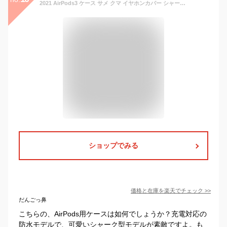
2021 AirPods3 ケース サメ クマ イヤホンカバー シャーク 送料無料 airpods第三世代 カバー サメ エアポッズケース 第3世代 防水 エアーポッズ ケース おしゃれ キャラクター イラスト 着脱簡単 カラビラ付き 汗 水 防止 充電対応 スリムフィット
ショップでみる
価格と在庫を
楽天
でチェック
>>
だんごっ鼻
こちらの、AirPods用ケースは如何でしょうか？充電対応の
防水モデルで、可愛いシャーク型モデルが素敵ですよ。も