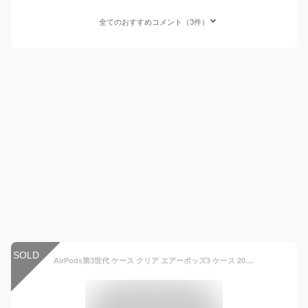
全てのおすすめコメント（3件）
SOLD
AirPods第3世代 ケース クリア エアーポッズ3 ケース 2021 かわいい 透明 AirPods3 ケース AirPods3カバー 高級感 おしゃれ airpods case 耐衝撃 防水 防塵 エアーポッズ アップル イヤホン 保護ケース 便利 可愛い airpods3 果物 カバー 保護カバー 充電ケース 薄い