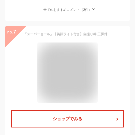
全てのおすすめコメント（2件）
7
no.
「スーパーセール」【美顔ライト付き】自撮り棒 三脚付き セルカ棒 Bluetooth リモコン付き スマホ Sandony じどり棒 LEDライト iphone/Android対応 5段階伸縮 360度回転 長い 折り畳み 小型 軽量 折り畳み コンパクト 多機能 充電式 新生活応援 ブラック 送料無料
ショップでみる