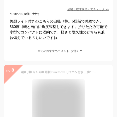
価格と在庫を
楽天
でチェック
>>
KUMIKAN(40代・女性)
美顔ライト付きのこちらの自撮り棒。5段階で伸縮でき、
360度回転と自由に角度調整もできます。折りたたみ可能で
小型でコンパクトに収納でき、軽さと耐久性のどちらも兼
ね備えているのもいいですね。
全てのおすすめコメント（2件）
8
no.
自撮り棒 セルカ棒 最新 Bluetooth リモコン付き 三脚/一脚兼用 無線送信 スマホ 5段階伸縮 360°回転ホルダー 角度自由調節 据え置き 手持ち 卓上 カメラ対応 持ち運び便利 ゆうパケット 送料無料