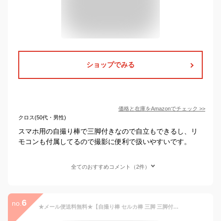
ショップでみる
価格と在庫を
Amazon
でチェック
>>
クロス(50代・男性)
スマホ用の自撮り棒で三脚付きなので自立もできるし、リ
モコンも付属してるので撮影に便利で扱いやすいです。
全てのおすすめコメント（2件）
6
no.
★メール便送料無料★【自撮り棒 セルカ棒 三脚 三脚付き じどり棒 リモコン コンパクト iphone bluetooth android スマホ スマートフォン iphone7 iphone8 iphonex アンドロイド 自撮り ワイヤレス 動画撮影 iOS】360度回転 三脚付き セルカ棒{3}