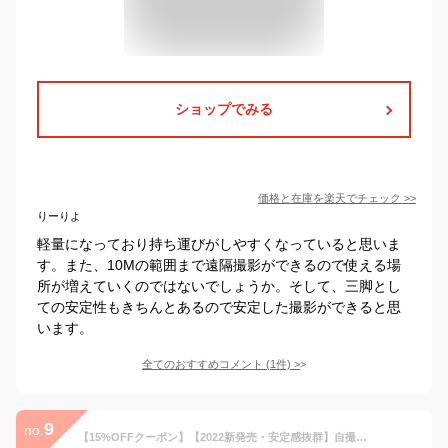
ショップでみる
価格と在庫を
楽天
でチェック
>>
りーりよ
軽量になっており持ち運びがしやすくなっていると思いま
す。また、10Mの範囲まで遠隔撮影ができるので使える場
所が増えていくのではないでしょうか。そして、三脚とし
ての安定性もきちんとあるので安定した撮影ができると思
います。
全てのおすすめコメント
(
1
件)
>
9
no.
【15%OFFクーポン】【2022新発売・安定感抜群】自撮り棒 セルカ棒 bluetooth 三脚 スマホ スタンド 無線 リモコン付き じどりぼう カメラ gopro三脚付き iPhone Android対応 伸縮式 110cm 7段階伸縮 折りたたみ 360度回転 コンパクト ワイヤレス 多機能 持ち運び便利