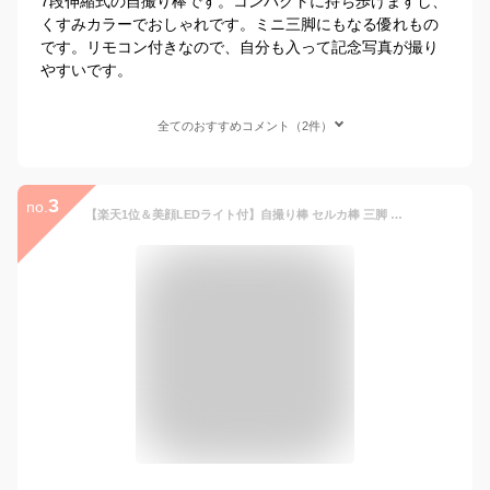
7段伸縮式の自撮り棒です。コンパクトに持ち歩けますし、
くすみカラーでおしゃれです。ミニ三脚にもなる優れもの
です。リモコン付きなので、自分も入って記念写真が撮り
やすいです。
全てのおすすめコメント（2件）
3
no.
【楽天1位＆美顔LEDライト付】自撮り棒 セルカ棒 三脚 リモコン付 Bluetooth じどりぼう じどり棒 スマホ三脚 ミニ三脚 無線 美顔 自分撮り 自撮り スマホ シャッター付き 7段階伸縮調節 最長1.04m 360度回転 折り畳み 軽量 iphone Android 対応