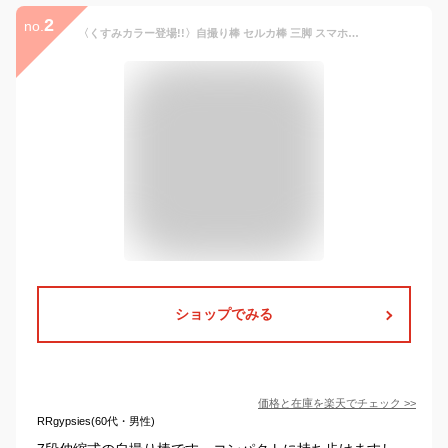
2
no.
〈くすみカラー登場!!〉自撮り棒 セルカ棒 三脚 スマホ三脚 リモコン付 Bluetooth iphone Android三脚 ミニ三脚 じどりぼう スマホ iphone 自分撮り 三脚スタンド 三脚伸縮式折り畳み vi0448
ショップでみる
価格と在庫を
楽天
でチェック
>>
RRgypsies(60代・男性)