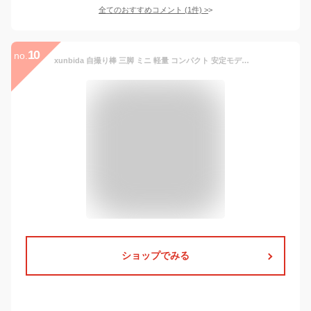
全てのおすすめコメント
(
1
件)
>
10
no.
xunbida 自撮り棒 三脚 ミニ 軽量 コンパクト 安定モデル スマホ Gopro デジカメ兼用【取り外し可能なじどり棒】 セルカ棒 スマホスタンド 三脚/一脚兼用 iphone Android 対応 Bluetooth リモコン付き 360°+270°可調節 折りたたみ式 持ち運び便利 セルフィー/撮影録画/動画鑑賞/ライブ配信に最適
ショップでみる