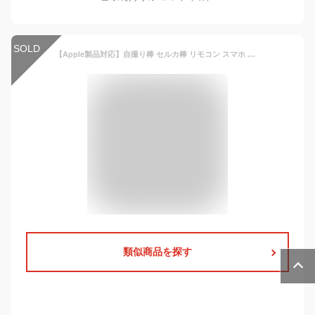
SOLD
【Apple製品対応】自撮り棒 セルカ棒 リモコン スマホ 自撮り 動画 在宅 室内 6-dec monopod 日本 マニュアル付 技適マーク Youtube android iPhone
類似商品を探す