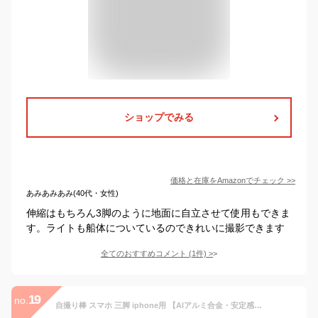
ショップでみる
価格と在庫を
Amazon
でチェック
>>
あみあみあみ(40代・女性)
伸縮はもちろん3脚のように地面に自立させて使用もできま
す。ライトも船体についているのできれいに撮影できます
全てのおすすめコメント
(
1
件)
>
19
no.
自撮り棒 スマホ 三脚 iphone用 【Alアルミ合金・安定感】 Android兼用 スマホ撮影スタンド セルカ棒 四脚付きスマホ 三脚 ホルダー コンパクト 卓上 360°回転 持ち運び便利 生放送 Web会議 撮影 映画放送 旅行 iPhone /Android スマホ等対応 【日本語取扱説明書付き】