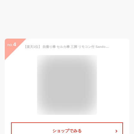
4
no.
【楽天1位】 自撮り棒 セルカ棒 三脚 リモコン付 Sandony bluetooth iPhone＆Android対応 スマホ じどり棒 6段階伸縮 360度回転 折り畳み 持ち運びに便利 無線 伸縮式 三脚付き 小型 軽量 コンパクト 多機能 カメラ対応 母の日 送料無料
ショップでみる