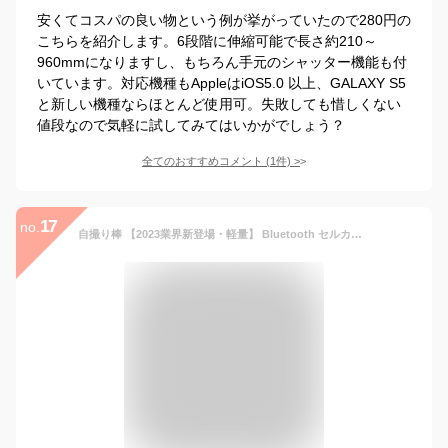
安くてコスパの良い物という例が挙がっていたので280円の
こちらを紹介します。6段階に伸縮可能で長さ約210～
960mmになりますし、もちろん手元のシャッター機能も付
いています。対応機種もAppleはiOS5.0 以上、GALAXY S5
と新しい機種ならほとんど使用可。失敗しても惜しくない
値段なので気軽に試してみてはいかがでしょう？
全てのおすすめコメント
(
1
件)
>
17
no.
自撮り棒 【2023業界新登場・軽量】 Bluetooth セルカ棒 三脚 リモコン付き スマホスタンド Gopro デジカメ兼用 じどり棒 5段階伸縮 360°回転 無線 折りたたみ じどり棒 コンパクト 持ち運び便利 iPhone Android対応 セルフィー/撮影用/動画鑑賞/生放送に最適