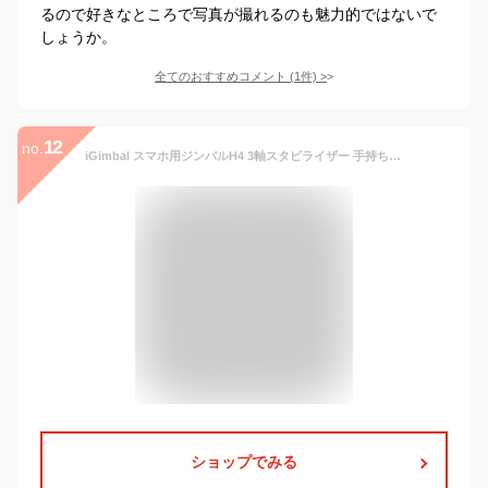
るので好きなところで写真が撮れるのも魅力的ではないで
しょうか。
全てのおすすめコメント
(
1
件)
>
12
no.
iGimbal スマホ用ジンバルH4 3軸スタビライザー 手持ちジンバル 自撮り棒 iPhone＆Android対応 手ブレ 防止 1年保証 日本語取扱説明書
ショップでみる