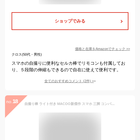
ショップでみる
価格と在庫を
Amazon
でチェック
>>
クロス(50代・男性)
スマホの自撮りに便利なセルカ棒でリモコンも付属してお
り、５段階の伸縮もできるので自在に使えて便利です。
全てのおすすめコメント
(
2
件)
>
18
no.
自撮り棒 ライト付き MACOO新傑作 スマホ 三脚 コンパクト セルカ棒 iPhone Android対応 じどりぼう 無線リモコン 付き スマホスタンド カメラ gopro 三脚/一脚兼用 じどり棒 73cm＆6段階伸縮 折りたたみ 持ち運び便利 セルフィー/撮影録画/動画鑑賞/ライブ配信に最適