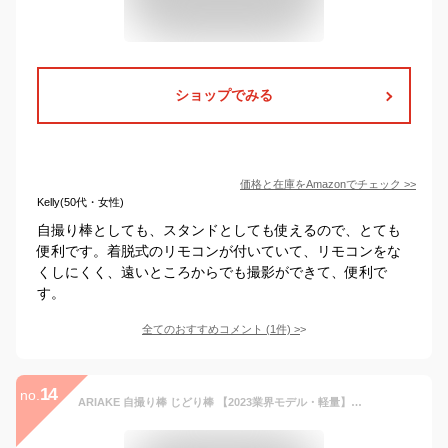
ショップでみる
価格と在庫を
Amazon
でチェック
>>
Kelly(50代・女性)
自撮り棒としても、スタンドとしても使えるので、とても
便利です。着脱式のリモコンが付いていて、リモコンをな
くしにくく、遠いところからでも撮影ができて、便利で
す。
全てのおすすめコメント
(
1
件)
>
14
no.
ARIAKE 自撮り棒 じどり棒 【2023業界モデル・軽量】三脚/一脚 兼用 ライト付き セルカ棒 卓上 軽量 360度回転 無線リモコン付き セルフィー/撮影録画/生放送/動画鑑賞に最適 iPhone/Android スマホ等多機種対応 (ホワイト（ライト付き）)