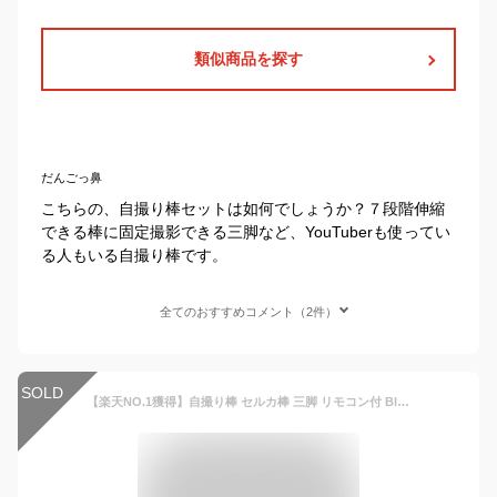
類似商品を探す
だんごっ鼻
こちらの、自撮り棒セットは如何でしょうか？７段階伸縮
できる棒に固定撮影できる三脚など、YouTuberも使ってい
る人もいる自撮り棒です。
全てのおすすめコメント（2件）
SOLD
【楽天NO.1獲得】自撮り棒 セルカ棒 三脚 リモコン付 Bluetooth スマホ 三脚 じどり棒 iphone Android三脚 ミニ三脚 じどりぼう スマホ iphone スマホ 自分撮り 三脚スタンド三脚付きセルカ棒 無線美顔LEDライトスマホスタンド 三脚 伸縮式 折り畳み多機能便利グッズ