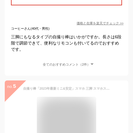
価格と在庫を
楽天
でチェック
>>
コーヒーさん(40代・男性)
三脚にもなるタイプの自撮り棒はいかがですか。長さは6段
階で調節できて、便利なリモコンも付いてるのでおすすめ
です。
全てのおすすめコメント（2件）
5
no.
自撮り棒「2023年最新ミニ&安定」スマホ 三脚 スマホスタンド 自撮り 棒 iphone Android じどりぼうスマホ iphone セルカ棒 リモコン付き gopro デジカメ対応 スマホスタンド 三脚 コンパクト 自 撮り 棒 iphone 三脚 携帯スタンド 折りたたみ式 じどり棒 71cm＆7段階伸縮 selfie stick 360°+180°調節可能 iPhone/Androidなど4-7インチ多機種対応 セルフィー/撮影用スタンド/動画鑑賞/生放送に最適