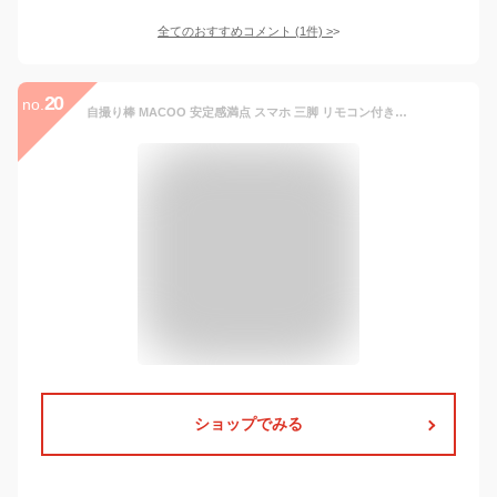
全てのおすすめコメント
(
1
件)
>
20
no.
自撮り棒 MACOO 安定感満点 スマホ 三脚 リモコン付き じどりぼう 360°回転 セルカ棒 iPhone Android対応 スマホスタンド カメラ 三脚/一脚兼用 コンパクト 110cm＆7段階伸縮 折りたたみ セルフィー/撮影録画/生放送/動画鑑賞に最適 敬老の日 プレゼント
ショップでみる