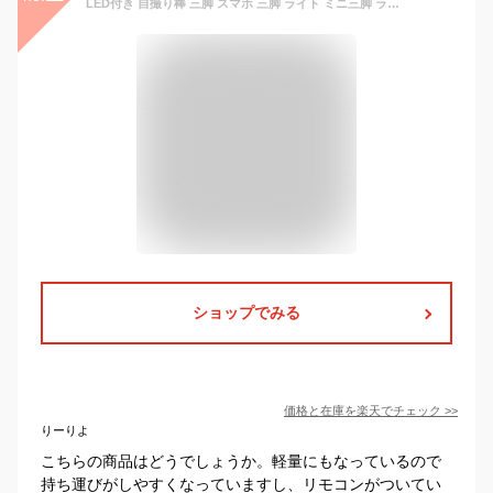
LED付き 自撮り棒 三脚 スマホ 三脚 ライト ミニ三脚 ライト付き iphone Android 三脚付き セルカ棒 折りたたみ 伸縮式 Bluetooth リモコン付 シャッター付き 軽量 コンパクト スマホ 自撮り セルフィースティック ライブ配信 動画撮影 持ち運び スマートフォン
ショップでみる
価格と在庫を
楽天
でチェック
>>
りーりよ
こちらの商品はどうでしょうか。軽量にもなっているので
持ち運びがしやすくなっていますし、リモコンがついてい