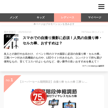
メンズ
キッズ
レディース
マイページ
本ページはプロモーションを含みます
最終更新日：2025/02/10
787
View
28
コメント
決定
スマホでの自撮り撮影に必須！人気の自撮り棒・
セルカ棒、おすすめは？
友人との旅行やお出かけ、イベント時のスマホ撮影に必須の自撮り棒・セルカ棒。
三脚パーツ付きの高機能のものや、LEDライト付きのもの、コンパクトで持ち運び
便利なもの、安くてコスパのよいものなど、使い勝手の良いおすすめを教えて！
キテミヨ-kitemiyo-編集部
1
no.
【スーパーセール期間限定】自撮り棒 セルカ棒 三脚 レンズ リモコン付 Bluetooth スマホ三脚 ミニ三脚 シャッター付 スマホ 自分撮り 自撮り 三脚スタンド 無線 伸縮式 折り畳み 360度回転 iPhone8 Plus iPhone 13 14 12 11 Xs Pro Android ズーム機能一部対応