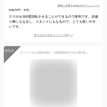
価格と在庫を
Amazon
でチェック
>>
Kelly(50代・女性)
スマホを360度回転させることができるので便利です。自撮
り棒にもなるし、スタンドにもなるので、とても使いやす
いです。
全てのおすすめコメント
(
1
件)
>
SOLD
【スーパーSALE限定価格】【3週間連続楽天1位&高評価】自撮り棒 7段階伸縮 100cmまで伸びる 長い 三脚 セルカ棒 360×120度回転 ズーム機能 分離式 リモコン付き Bluetooth 三脚付き シャッター 1台3役 軽量 コンパクト iphone/Android対応