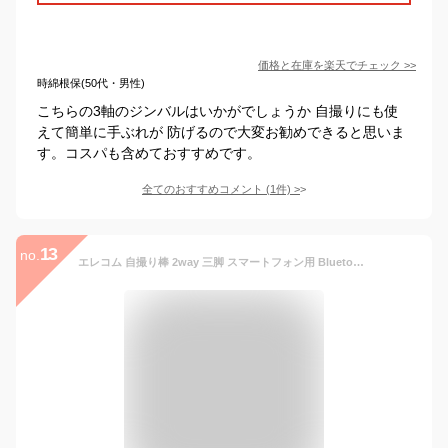
価格と在庫を
楽天
でチェック
>>
時綿根保(50代・男性)
こちらの3軸のジンバルはいかがでしょうか 自撮りにも使
えて簡単に手ぶれが 防げるので大変お勧めできると思いま
す。コスパも含めておすすめです。
全てのおすすめコメント
(
1
件)
>
13
no.
エレコム 自撮り棒 2way 三脚 スマートフォン用 Bluetoothリモコン付 シャッタボタン付き ブラック P-STSR02BK