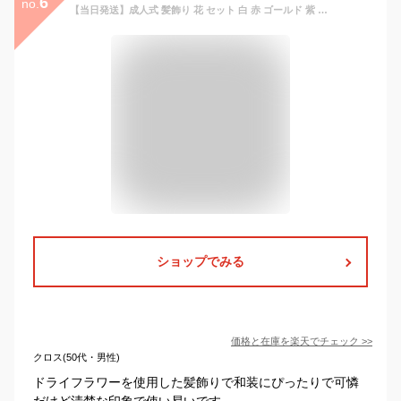
6
no.
【当日発送】成人式 髪飾り 花 セット 白 赤 ゴールド 紫 黄色 ピンク 和風 和装 ヘアアクセサリー ドライフラワー プリザーブドフラワー ヘッドドレス 卒業式 結婚式 ブライダル ウェディング 七五三 着物 振袖 袴 色打掛 かすみ草 お呼ばれ 緑 紫陽花
ショップでみる
価格と在庫を
楽天
でチェック
>>
クロス(50代・男性)
ドライフラワーを使用した髪飾りで和装にぴったりで可憐
だけど清楚な印象で使い易いです。