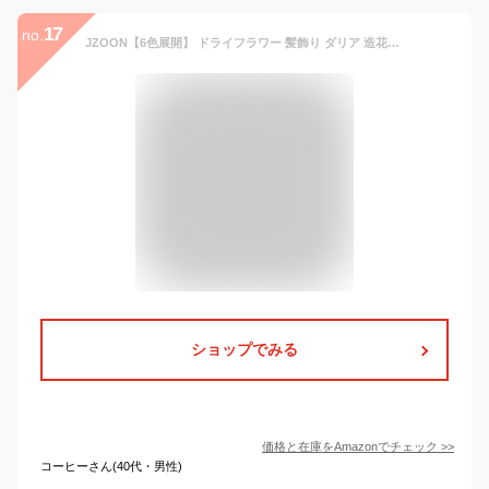
17
no.
JZOON【6色展開】 ドライフラワー 髪飾り ダリア 造花飾り 和玉 赤 ヘアアクセサリー 成人式 ゴールド 水引 ヘッドパーツ あじさい 振袖 着物 卒業式 七五三 浴衣 袴 結婚式 かすみ草 和装 造花 手作り 専用ケース付き 赤
ショップでみる
価格と在庫を
Amazon
でチェック
>>
コーヒーさん(40代・男性)