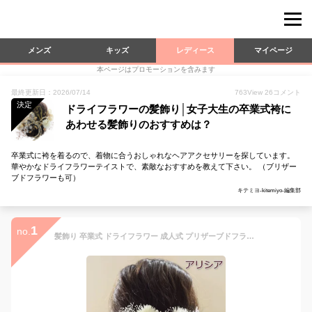
メンズ
キッズ
レディース
マイページ
本ページはプロモーションを含みます
最終更新日：2026/07/14
763
View
26
コメント
決定
ドライフラワーの髪飾り│女子大生の卒業式袴に
あわせる髪飾りのおすすめは？
卒業式に袴を着るので、着物に合うおしゃれなヘアアクセサリーを探しています。
華やかなドライフラワーテイストで、素敵なおすすめを教えて下さい。 （ブリザー
ブドフラワーも可）
キテミヨ-kitemiyo-編集部
1
no.
髪飾り 卒業式 ドライフラワー 成人式 プリザーブドフラワーアリシア Bモーブ ドライフラワー ヘッドドレス かすみ草 ウェディング 造花 卒業式 和婚 ブライダル 色打掛 花嫁 白 袴 和風 【送料無料】K_0407b