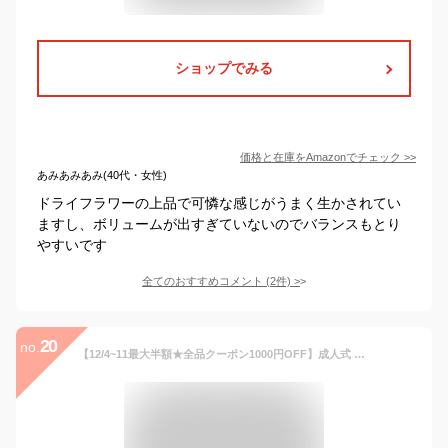
ショップでみる
価格と在庫を
Amazon
でチェック
>>
あみあみあみ(40代・女性)
ドライフラワーの上品で可憐な感じがうまく生かされてい
ますし、ボリュームが出すぎていないのでバランスもとり
やすいです
全てのおすすめコメント
(
2
件)
>
20
no.
【12/4~11最大半額★全品クーポン1000円OFF】成人式 髪飾り ドライフラワー テイスト かすみ草 造花 8点 セット ピンク ベージュ 花 フラワー 卒業式 袴 振袖 コサージュ Uピン メール便 送料無料