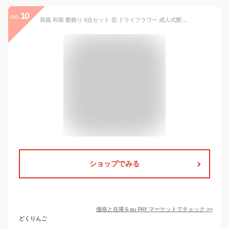
10
no.
和風 和装 髪飾り 9点セット 花 ドライフラワー 成人式髪飾り 造花 ヘアアクセサリー ヘアクリップ フラワー 髪留め 着物 浴衣 卒業式 結
ショップでみる
価格と在庫を
au PAY マーケット
でチェック
>>
どくりんご