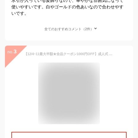
水引が入っている髪飾りなので、華やかな雰囲気になって
使いやすいです。白やゴールドの色あいなので合わせやす
いです。
全てのおすすめコメント（2件）
3
no.
【12/4~11最大半額★全品クーポン1000円OFF】成人式 髪飾り 赤 白 紫 緑 紺 ドライフラワー テイスト かすみ草 造花 3点 セット 花 フラワー 卒業式 袴 振袖 コサージュ Uピン 綿花 あす楽対応商品 送料無料