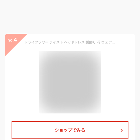
4
no.
ドライフラワー テイスト ヘッドドレス 髪飾り 花 ウェディング ルネ | 小花 花嫁 ウエディング ブライダル 造花 結婚式 海外挙式 前撮り 花飾り ヘアアクセ ヘアアクセサリー 和装 振袖 袴 成人式 白無垢 色打掛 着物 ウ
ショップでみる