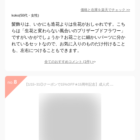
価格と在庫を
楽天
でチェック
>>
koko(50代・女性)
髪飾りは、いかにも造花よりは生花がおしゃれです。こち
らは「生花と変わらない風合いのプリザーブドフラワー」
ですがいかがでしょうか？お花ごとに細かいパーツに分か
れているセットなので、お気に入りのものだけ付けること
も、左右につけることもできます。
全てのおすすめコメント
(
1
件)
>
8
no.
【1/15~31◎クーポンで15%OFF★15周年記念】成人式 髪飾り 12点 セット 振袖 卒業式 袴 ドライフラワー かすみ草 カーネーション 紫陽花 アースカラー 白 ピンク ベージュ 緑 メール便 送料無料