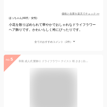
価格と在庫を
楽天
でチェック
>>
ほっちゃん(40代・女性)
小花を散りばめられて華やかでおしゃれなドライフラワー
ヘア飾りです。かわいらしく袴にぴったりです。
全てのおすすめコメント（2件）
5
no.
和装 成人式 髪飾り ドライフラワー テイスト 咲 さき | 白無垢 色打掛 振袖 袴 ヘッドドレス アイボリー 白 アンティーク ヘッドドレス ウェディング ウエディング 結婚式 和 和婚 ブライダル ヘッドアクセ ヘッドアク