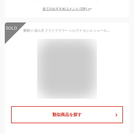
全てのおすすめコメント
(
2
件)
>
SOLD
髪飾り 成人式 ドライフラワー シルヴァ セシル シェール タッセル 水引 ヘッドドレス かすみ草 ウェディング 造花 卒業式 和婚 ブライダル 色打掛 結婚式 花嫁 白 袴 和風 プリザーブドフラワー
類似商品を探す