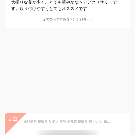
大振りな花が多く、とても華やかなヘアアクセサリーで
す。取り付けやすくとてもオススメです
全てのおすすめコメント
(
1
件)
>
11
no.
送料無料 髪飾り リボン 無地 卒業式 髪飾り 袴 リボン 振袖 ちりめん 着物 成人式 卒園式 結婚式 七五三 振袖 着物 袴 十三参り ハーフ成人式