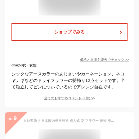
ショップでみる
価格と在庫を
楽天
でチェック
>>
chai(50代・女性)
シックなアースカラーのあじさいやカーネーション、ネコ
ヤナギなどのドライフラワーの髪飾り12点セットです。全
て独立してピンについているのでアレンジ自在です。
全てのおすすめコメント
(
1
件)
>
9
no.
h1#髪飾り 日本国内当日発送 成人式 花 フラワー 振袖 袴 七五三 着物 和装小物 卒業式 結婚式 浴衣 髪留め ヘアアクセサリー 花飾り 髪かざり 和柄 古典 夏祭り