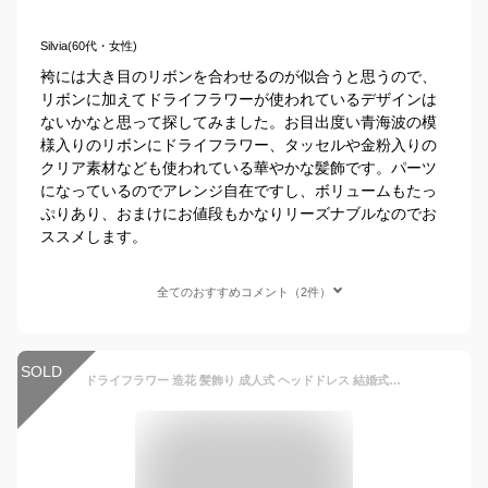
Silvia(60代・女性)
袴には大き目のリボンを合わせるのが似合うと思うので、
リボンに加えてドライフラワーが使われているデザインは
ないかなと思って探してみました。お目出度い青海波の模
様入りのリボンにドライフラワー、タッセルや金粉入りの
クリア素材なども使われている華やかな髪飾です。パーツ
になっているのでアレンジ自在ですし、ボリュームもたっ
ぷりあり、おまけにお値段もかなりリーズナブルなのでお
ススメします。
全てのおすすめコメント（2件）
SOLD
ドライフラワー 造花 髪飾り 成人式 ヘッドドレス 結婚式 和装 浴衣 着物 振袖 袴 ヘッドアクセサリー 花嫁 和風 卒業式 七五三 手作り 専用ケース付き