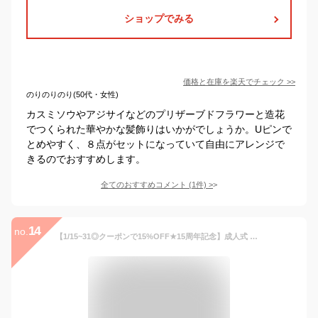
ショップでみる
価格と在庫を
楽天
でチェック
>>
のりのりのり(50代・女性)
カスミソウやアジサイなどのプリザーブドフラワーと造花
でつくられた華やかな髪飾りはいかがでしょうか。Uピンで
とめやすく、８点がセットになっていて自由にアレンジで
きるのでおすすめします。
全てのおすすめコメント
(
1
件)
>
14
no.
【1/15~31◎クーポンで15%OFF★15周年記念】成人式 髪飾り 10点 セット 振袖 卒業式 袴 ドライフラワー かすみ草 紫陽花 アースカラー 白 ピンク 青 ベージュ 赤 紫 緑 和装小物 メール便 送料無料