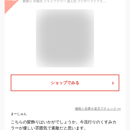
髪飾り 卒業式 ドライフラワー 成人式 プリザーブドフラワー アリシア 全4色 ドライフラワーヘッドドレス かすみ草 ウェディング 造花 卒業式 和婚 ブライダル 色打掛 花嫁 白 袴 和風 【送料無料】K_0407
ショップでみる
価格と在庫を
楽天
でチェック
>>
まーしゅん
こちらの髪飾りはいかがでしょうか。今流行りのくすみカ
ラーが優しい雰囲気で素敵だと思います。