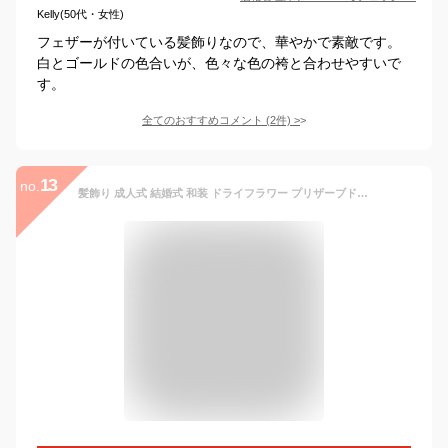
Kelly(50代・女性)
フェザーが付いている髪飾りなので、華やかで素敵です。
白とゴールドの色合いが、色々な色の袴と合わせやすいで
す。
全てのおすすめコメント
(
2
件)
>
13
no.
髪飾り 成人式 結婚式 和装 ドライフラワー プリザーブドフラワー 8点セット 振袖用 ウェディング 卒業式 袴 花 着物 ヘアアクセサリー ヘッドドレス かすみ草 白