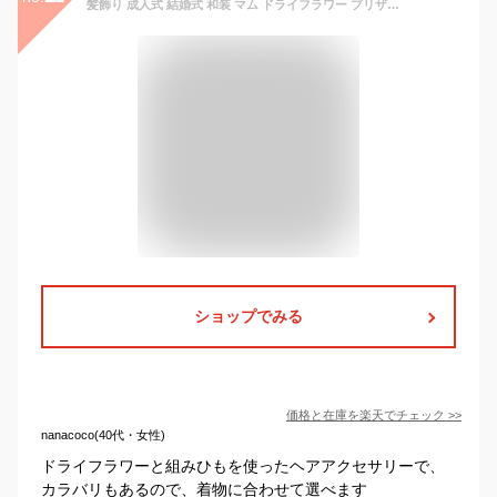
髪飾り 成人式 結婚式 和装 マム ドライフラワー プリザーブドフラワー 組紐 13点セット 振袖用 ウェディング 卒業式 袴 花 着物 ヘアアクセサリー ヘッドドレス かすみ草 レッド ピンク ホワイト
ショップでみる
価格と在庫を
楽天
でチェック
>>
nanacoco(40代・女性)
ドライフラワーと組みひもを使ったヘアアクセサリーで、
カラバリもあるので、着物に合わせて選べます