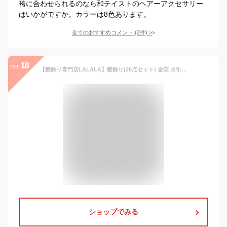
袴に合わせられるのなら和テイストのヘアーアクセサリー
はいかがですか。カラーは8色あります。
全てのおすすめコメント
(
2
件)
>
18
no.
【髪飾り専門店LALALA】髪飾り(26点セット) 金箔 水引 成人式 卒業式 結婚式 袴 振袖 和装 ドライフラワー プリザーブドフラワー 高級造花 (ホワイト) 680
ショップでみる