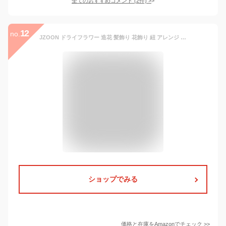
全てのおすすめコメント
(
2
件)
>
12
no.
JZOON ドライフラワー 造花 髪飾り 花飾り 紐 アレンジ ロープアレンジ 和装 浴衣 着物 振袖 袴 ヘッドドレス ウエディング 結婚式 ブライダル ヘッドアクセサリー 花 花嫁 和風 卒業式 成人式 七五三 金箔&白
ショップでみる
価格と在庫を
Amazon
でチェック
>>