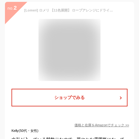
2
no.
[Lomeri] ロメリ 【11色展開】 ロープアレンジにドライフラワー の髪飾り (白ゴールド) O91
ショップでみる
価格と在庫を
Amazon
でチェック
>>
Kelly(50代・女性)