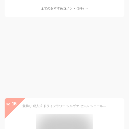
全てのおすすめコメント
(
2
件)
>
16
no.
髪飾り 成人式 ドライフラワー シルヴァ セシル シェール タッセル 金箔 水引 ヘッドドレス かすみ草 ウェディング 造花 卒業式 和婚 ブライダル 色打掛 結婚式 花嫁 白 袴 和風 プリザーブドフラワー ブライダル ヘッドアクセ【送料無料】K_0405c