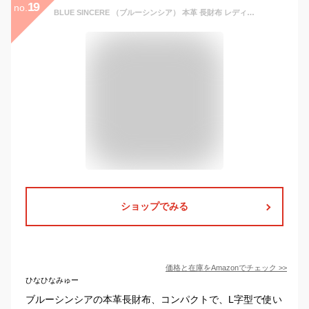
19
no.
BLUE SINCERE （ブルーシンシア） 本革 長財布 レディース RFID スキミング防止 YKK L字ファスナー タッセル付き 財布 お札入れ 小銭入れ付き / SW3 (グレージュ)
ショップでみる
価格と在庫を
Amazon
でチェック
>>
ひなひなみゅー
ブルーシンシアの本革長財布、コンパクトで、L字型で使い