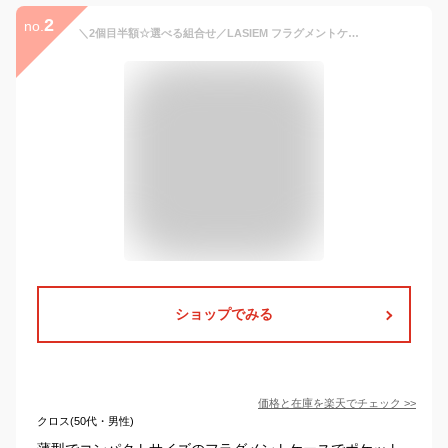
2
no.
＼2個目半額☆選べる組合せ／LASIEM フラグメントケース カードケース ミニ財布 レディース 薄い 薄型 財布 ミニサイフ カード入れ 極小 スリム 本革 ミニウォレット 小銭入れ コインケース パスケース コンパクト 小さい 小さめ スキミング防止 かわいい おしゃれ スマート
ショップでみる
価格と在庫を
楽天
でチェック
>>
クロス(50代・男性)