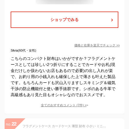
ショップでみる
価格と在庫を
楽天
でチェック
>>
Silvia(60代・女性)
こちらのコンパクト財布はいかがですか？フラグメントケ
ースとしては珍しい2つ折りにすることでカードやお札(現
金だけしか扱わないお店もあるので必要)の出し入れが楽
で、お釣り用の小銭入れも確保した上で薄さも叶えた製品
です。もちろんカードも沢山入りますしスキミング＆磁気
干渉の防止機能付と使い勝手抜群です。シボのある牛革で
高級感もあり見た目もオシャレなのでおススメです。
全てのおすすめコメント
(
7
件)
>
22
no.
フラグメントケース カードケース 薄型 財布 小さい ミニ財布 レディース ミニマリスト 財布 女性 コンパクト 財布 薄い財布 カード入れ スリム 本革 スマートウォレット 小銭入れ パスケース キャッシュレス ミニマル くすみカラー おしゃれ 送料無料