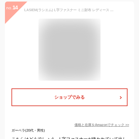
14
no.
LASIEM(ラシエム) L字ファスナー ミニ財布 レディース 財布 コンパクト 本革 薄型 スキミング防止 (エトープ×イエロー)
ショップでみる
価格と在庫を
Amazon
でチェック
>>
ガーベラ(20代・男性)
こちらはどうでしょう。L字ファスナーが使われていて出し