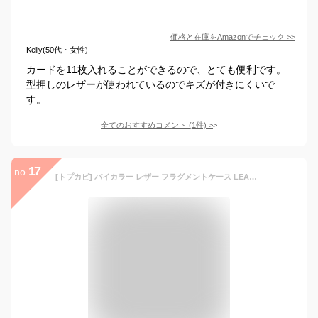
価格と在庫を
Amazon
でチェック
>>
Kelly(50代・女性)
カードを11枚入れることができるので、とても便利です。
型押しのレザーが使われているのでキズが付きにくいで
す。
全てのおすすめコメント
(
1
件)
>
17
no.
[トプカピ] バイカラー レザー フラグメントケース LEAN リーン レディース グレージュ