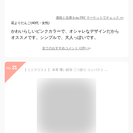
価格と在庫を
au PAY マーケット
でチェック
>>
花よりだんご(40代・女性)
かわいらしいピンクカラーで、オシャレなデザインだから
オススメです。シンプルで、大人っぽいです。
全てのおすすめコメント
(
1
件)
>
21
no.
【 ミニマリスト 】 本革 薄い財布 二つ折り コンパクト 財布 二つ折り財布 ミニ財布 レディース メンズ ミニマリスト フラグメント ケース 小銭入れ スキミング 磁気 破損 防止 カード 軽量 薄型 薄い 革 レザー 使いやすい 小銭入れ メンズ 一粒万倍日