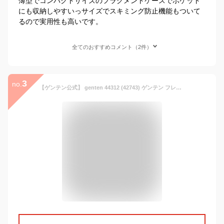
薄型でコンパクトサイズのフラグメントケースでポケット
にも収納しやすいっサイズでスキミング防止機能もついて
るので実用性も高いです。
全てのおすすめコメント（2件）
3
no.
【ゲンテン公式】 genten 44312 (42743) ゲンテン フレスコ フラグメントケース WEB限定カラー カシス★フラグメントケース 日本製 本革 レディース 山羊革 小銭入れ スマートウォレット ミニ財布 ミニマルウォレット レザー