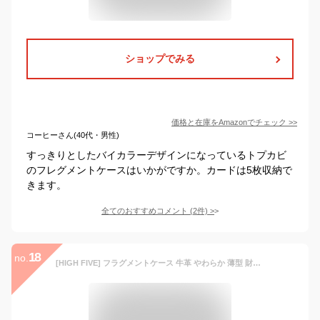
ショップでみる
価格と在庫を
Amazon
でチェック
>>
コーヒーさん(40代・男性)
すっきりとしたバイカラーデザインになっているトプカビ
のフレグメントケースはいかがですか。カードは5枚収納で
きます。
全てのおすすめコメント
(
2
件)
>
18
no.
[HIGH FIVE] フラグメントケース 牛革 やわらか 薄型 財布 カードケース 小銭入れ マチ付き ブランド おしゃれ グリーン