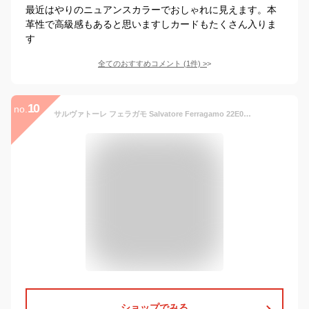
最近はやりのニュアンスカラーでおしゃれに見えます。本
革性で高級感もあると思いますしカードもたくさん入りま
す
全てのおすすめコメント
(
1
件)
>
10
no.
サルヴァトーレ フェラガモ Salvatore Ferragamo 22E010 小銭入れ レディース コインケース ニューヴァラ フラグメントケース 無地 プレゼント ビジネス 通勤 通学 リボン ギフト ブラック モカブラウン イエロー
ショップでみる