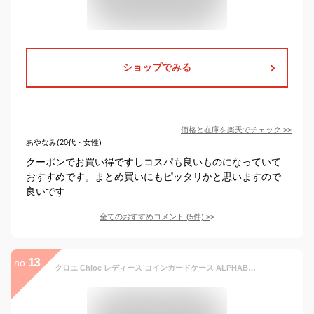
ショップでみる
価格と在庫を
楽天
でチェック
>>
あやなみ(20代・女性)
クーポンでお買い得ですしコスパも良いものになっていて
おすすめです。まとめ買いにもピッタリかと思いますので
良いです
全てのおすすめコメント
(
5
件)
>
13
no.
クロエ Chloe レディース コインカードケース ALPHABET CHC20WP944D83 PEACH BLOOM 6I1 アルファベット CHC17AP944H9Q コイン＆カードケース カードホルダー カード入れ フラグメントケース 小物 プレゼント 誕生日 ゴールド 金具