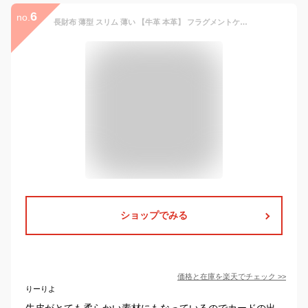
6
no.
長財布 薄型 スリム 薄い 【牛革 本革】 フラグメントケース おしゃれ かわいい レディース メンズ シンプル 小銭入れ カード入れ 可愛い おしゃれ 定期入れ 大容量 お札が折れない 2部屋 財布 (USU-01)
ショップでみる
価格と在庫を
楽天
でチェック
>>
りーりよ
牛皮がとても柔らかい素材にもなっているのでカードの出