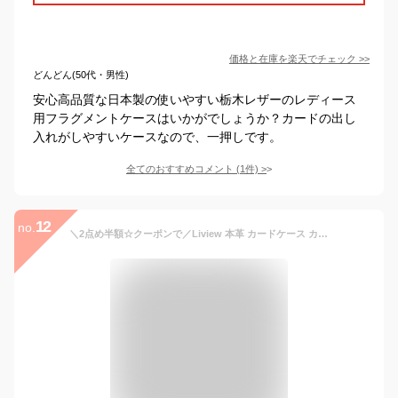
価格と在庫を
楽天
でチェック
>>
どんどん(50代・男性)
安心高品質な日本製の使いやすい栃木レザーのレディース
用フラグメントケースはいかがでしょうか？カードの出し
入れがしやすいケースなので、一押しです。
全てのおすすめコメント
(
1
件)
>
12
no.
＼2点め半額☆クーポンで／Liview 本革 カードケース カードケース スリム フラグメントケース 本革 レディース 薄型 スリム財布 カードケース 診察券入れ ポイントカード 財布 レザー 推し活 まとめ買い 一粒万倍日 Liview本革 リビュー本革 母の日 ギフト 春財布