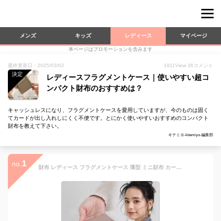
メンズ
キッズ
レディース
マイページ
本ページはプロモーションを含みます
最終更新日：2025/03/02
1911
View
36
コメント
決定
レディースフラグメントケース｜使いやすい超コ
ンパクト財布のおすすめは？
キャッシュレスになり、フラグメントケースを愛用していますが、今のものは固く
てカードが出し入れしにくく不便です。とにかく使いやすいおすすめのコンパクト
財布を教えて下さい。
キテミヨ-kitemiyo-編集部
1
no.
財布 レディース フラグメントケース 薄型 ミニ財布 カードケース 小さい 薄い うすい スリム 財布 小銭入れ パスケース コンパクト お洒落 シンプル かわいい コンパクト 収納 プレゼント ギフト