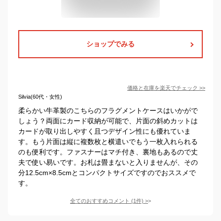
ショップでみる
価格と在庫を
楽天
でチェック
>>
Silvia(60代・女性)
柔らかい牛革製のこちらのフラグメントケースはいかがで
しょう？両面にカード収納が可能で、片面の斜めカットは
カードが取り出しやすく且つデザイン性にも優れていま
す。もう片面は縦に複数枚と横遣いでもう一枚入れられる
のも便利です。ファスナーはマチ付き、裏地もあるので丈
夫で使い易いです。お札は畳まないと入りませんが、その
分12.5cm×8.5cmとコンパクトサイズですのでおススメで
す。
全てのおすすめコメント
(
1
件)
>