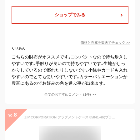
ショップでみる
価格と在庫を
楽天
でチェック
>>
りりあん
こちらの財布がオススメです｡コンパクトなので持ち歩きし
やすいです｡手触りが良いので持ちやすいです｡生地がしっ
かりしているので擦れたりしないです｡小銭やカードも入れ
やすいのでとても使いやすいです｡カラーバリエーションが
豊富にあるのでお好みの色を選ぶ事が出来ます｡
全てのおすすめコメント
(
1
件)
>
8
no.
ZIP CORPORATION フラグメントケース 85841-46(ブラック) 財布 おしゃれ かわいい カード ケース BAG バッグ 婦人 女性 レディース 収納 使いやすい 約W13.5×H8.5cm ギフト プレゼント