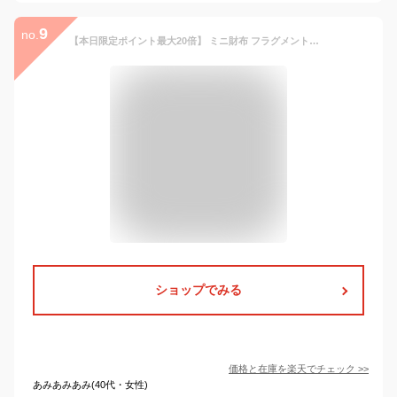
9
no.
【本日限定ポイント最大20倍】 ミニ財布 フラグメントケース レディース 本革 レザー コインケース 小銭入れ パスケース カードケース 定期入れ カード入れ コンパクト 軽量 薄型 収納 キーリング 女の子 中学生 高校生 女性 薄い 大人可愛い カードも入る プレゼント
ショップでみる
価格と在庫を
楽天
でチェック
>>
あみあみあみ(40代・女性)