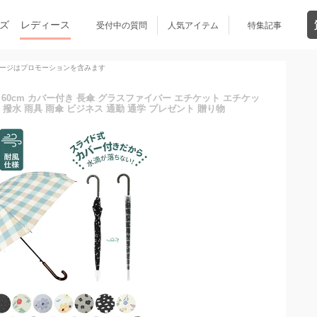
ズ
レディース
受付中の質問
人気アイテム
特集記事
ージはプロモーションを含みます
 60cm カバー付き 長傘 グラスファイバー エチケット エチケッ
撥水 雨具 雨傘 ビジネス 通勤 通学 プレゼント 贈り物