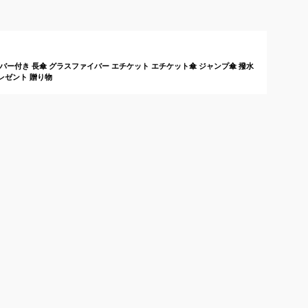
傘のおすすめは？
 カバー付き 長傘 グラスファイバー エチケット エチケット傘 ジャンプ傘 撥水
プレゼント 贈り物