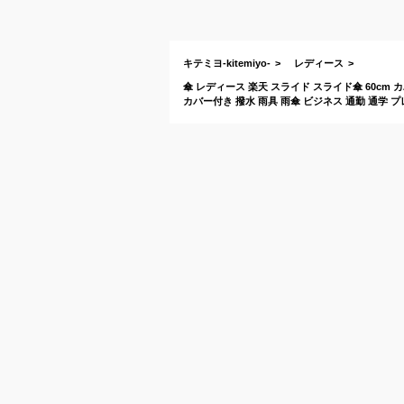
キテミヨ-kitemiyo-
レディース
傘 レディース 楽天 スライド スライド傘 60cm
カバー付き 撥水 雨具 雨傘 ビジネス 通勤 通学 