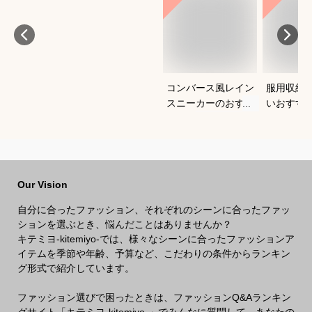
コンバース風レイン
服用収納
スニーカーのおすす
いおすす
めは？
Our Vision
自分に合ったファッション、それぞれのシーンに合ったファッ
ションを選ぶとき、悩んだことはありませんか？
キテミヨ-kitemiyo-では、様々なシーンに合ったファッションア
イテムを季節や年齢、予算など、こだわりの条件からランキン
グ形式で紹介しています。
ファッション選びで困ったときは、ファッションQ&Aランキン
グサイト「キテミヨ-kitemiyo-」でみんなに質問して、あなたの