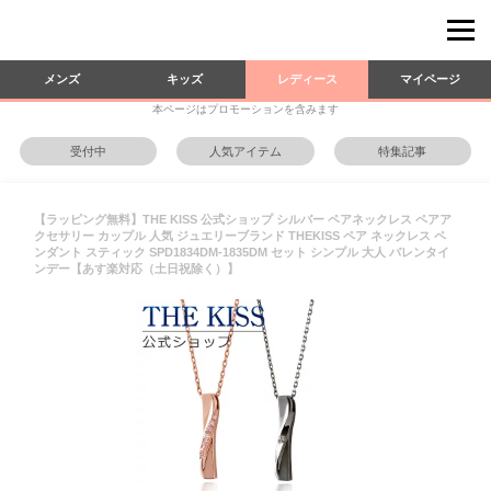
メンズ
キッズ
レディース
マイページ
本ページはプロモーションを含みます
受付中
人気アイテム
特集記事
【ラッピング無料】THE KISS 公式ショップ シルバー ペアネックレス ペアア
クセサリー カップル 人気 ジュエリーブランド THEKISS ペア ネックレス ペ
ンダント スティック SPD1834DM-1835DM セット シンプル 大人 バレンタイ
ンデー【あす楽対応（土日祝除く）】