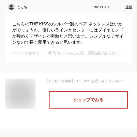
まくち
2023/12/11
通報
こちらのTHE KISSのシルバー製のペア ネックレスはいか
がでしょうか。優しいラインとセンターにはダイヤモンド
が煌めくデザインが素敵だと思います。シンプルなデザイ
ンなので長く愛用できると思います。
ペアアクセサリー｜40代カップルに人気！高級感がありおしゃれなアクセのおすすめは？
【ラッピング無料】THE KISS 公式ショップ シルバー ペアネックレス ペアアクセサリー カップル 人気 ジュエリーブランド THEKISS ペア ネックレス ペンダント スティック SPD1834DM-1835DM セット シンプル 大人 バレンタインデー【あす楽対応（土日祝除く）】
ショップでみる