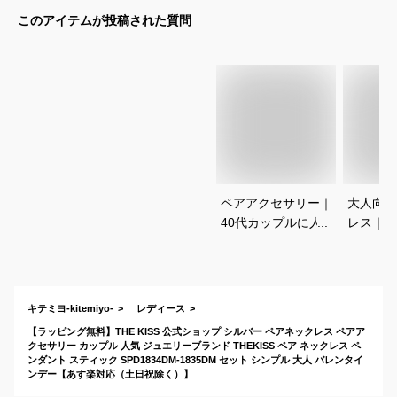
このアイテムが投稿された質問
ペアアクセサリー｜
大人向け
40代カップルに人
レス｜つ
気！高級感がありお
できるブ
しゃれなアクセのお
セサリー
すすめは？
すめは？
キテミヨ-kitemiyo-
レディース
【ラッピング無料】THE KISS 公式ショップ シルバー ペアネックレス ペアア
クセサリー カップル 人気 ジュエリーブランド THEKISS ペア ネックレス ペ
ンダント スティック SPD1834DM-1835DM セット シンプル 大人 バレンタイ
ンデー【あす楽対応（土日祝除く）】