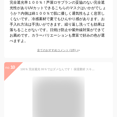
完全遮光率１００％！芦屋ロサブランの妥協のない完全遮
光性がありUVカットできるこちらのマスクはいかがでしょ
うか？内側は綿１００％で肌に優しく通気性もよく息苦し
くないです。冷感素材で夏でもひんやり感があります。お
手入れ方法は手洗いができます。繰り返し洗っても効果は
落ちることがないです。日焼け防止や紫外線対策ができて
お薦めです。カラーバリエーションも豊富で好みの色が選
べますよ。
全てのおすすめコメント
(
1
件)
>
10
no.
100％ 完全遮光 99％ではダメなんです！ 保湿素材 スキンケア加工 フェイスマスク(Mサイズ) 【Rose Blanc】肌ケア レディース UVフェイスマスク UVカット 撥水加工 紫外線対策