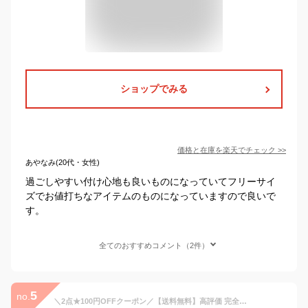
ショップでみる
価格と在庫を
楽天
でチェック
>>
あやなみ(20代・女性)
過ごしやすい付け心地も良いものになっていてフリーサイ
ズでお値打ちなアイテムのものになっていますので良いで
す。
全てのおすすめコメント（2件）
5
no.
＼2点★100円OFFクーポン／【送料無料】高評価 完全遮光100％ 夏 日焼け マスク 接触冷感マスク 日焼け防止マスク UPF50+ 紫外線 目元 目尻保護 UVカット 3D MASK 小顔効果 保湿 ヒアルロン酸配合 美白 ひんやり 水洗い レディース フリーサイズ ナイトマスク 就寝用マスク