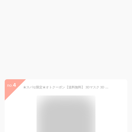
4
no.
★スパセ限定★オトクーポン【送料無料】 3Dマスク 3D MASK 完全遮光 日焼け防止 ひんやり 接触冷感 目尻保護 UPF50+ 花粉対策 小顔効果 マスク 日焼け防止専用マスク UVカット うるおい 保湿 男女兼用 フリーサイズ 洗える 快適 mk007