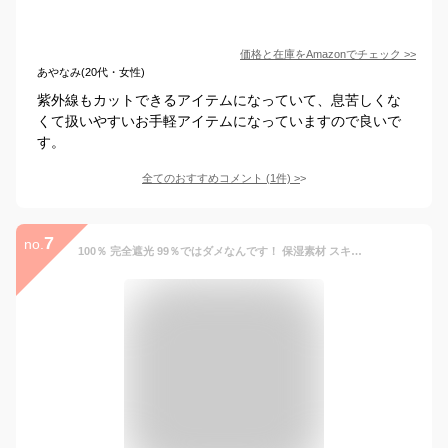
価格と在庫を
Amazon
でチェック
>>
あやなみ(20代・女性)
紫外線もカットできるアイテムになっていて、息苦しくな
くて扱いやすいお手軽アイテムになっていますので良いで
す。
全てのおすすめコメント
(
1
件)
>
7
no.
100％ 完全遮光 99％ではダメなんです！ 保湿素材 スキンケア加工 フェイスマスク(Lサイズ) 【Rose Blanc】肌ケア UVフェイスマスク UV対策 撥水加工 紫外線カット