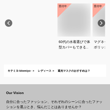
受付中
受付中
60代の水着選びで体
マグネッ
型カバーもできるお
ポリッシ
すすめは？
おすすめ
キテミヨ-kitemiyo-
レディース
遮光マスクのおすすめは？
Our Vision
自分に合ったファッション、それぞれのシーンに合ったファッ
ションを選ぶとき、悩んだことはありませんか？