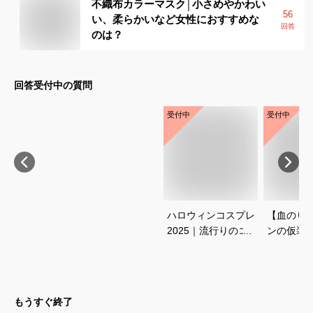
不織布カラーマスク│小さめやかわい
56
い、柔らかいなど女性におすすめな
回答
のは？
回答受付中の質問
受付中
受付中
ハロウィンコスプレ
【血のり
2025｜流行りのコス
ンの仮装
チュームが着たい！
に！本物
人気のアニメ衣装の
りのおす
おすすめは？
もうすぐ終了