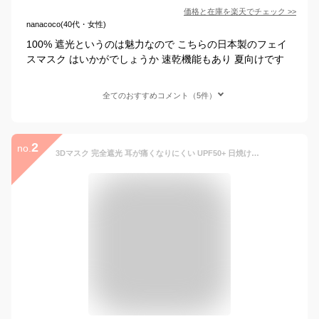
価格と在庫を
楽天
でチェック
>>
nanacoco(40代・女性)
100% 遮光というのは魅力なので こちらの日本製のフェイ
スマスク はいかがでしょうか 速乾機能もあり 夏向けです
全てのおすすめコメント（5件）
2
no.
3Dマスク 完全遮光 耳が痛くなりにくい UPF50+ 日焼け防止 肌に優しい 繰り返し使える 小顔効果 接触冷感 目尻保護 男女兼用 フリーサイズ mk007