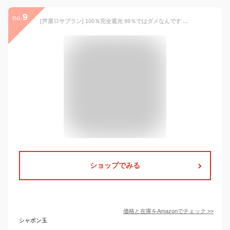
9
no.
[芦屋ロサブラン] 100％完全遮光 99％ではダメなんです UVカット 立体マスク 遮光 Mサイズ 男女兼用 035545 (ダンガリーネイビー)
ショップでみる
価格と在庫を
Amazon
でチェック
>>
シャボン玉