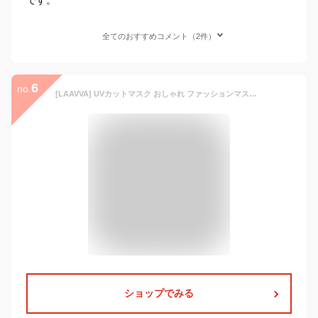
全てのおすすめコメント（2件）
6
no.
[LAAVVA] UVカットマスク おしゃれ ファッションマスク 冷感 UV カット 冷感マスク 【UPF50３D 小顔 接触冷感 ひんやり cool 焼かない 息苦しくない 呼吸がしやすい フェースカバー ひんやり 紫外線 対策 日焼け 防止 繰り返し 洗える 通気 快適 紐調整可能 (ブルー)
ショップでみる