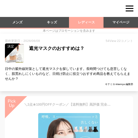
メンズ
キッズ
レディース
マイページ
本ページはプロモーションを含みます
最終更新日：2026/06/08
54
View
22
コメント
決定
遮光マスクのおすすめは？
日中の紫外線対策として遮光マスクを探しています。長時間つけても息苦しくな
く、肌荒れしにくいものなど、日焼け防止に役立つおすすめ商品を教えてもらえま
せんか？
キテミヨ-kitemiyo-編集部
Pick
＼2点★100円OFFクーポン／【送料無料】高評価 完全遮光100％ 夏 日焼け マスク 接触冷感マスク 日焼け防止マスク UPF50+ 紫外線 目元 目尻保護 UVカット 3D MASK 小顔効果 保湿 ヒアルロン酸配合 美白 ひんやり 水洗い レディース フリーサイズ ナイトマスク 就寝用マスク
Up