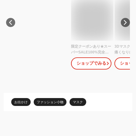
限定クーポンあり★スー
3Dマスク 完
パーSALE100%完全遮
痛くなりにくい
光 日本製 立体型 フェイ
日焼け防止 
ショップでみる
ショッ
スマスク 抗菌 防臭 吸汗
繰り返し使え
速乾 全3色 洗える UVマ
果 接触冷感 
スク 紫外線予防マスク
女兼用 フリ
秋冬 春夏 遮光マスク 日
mk007
焼け防止 uvカットマス
ク 花粉対策 紫外線対策
国産 ビシェリ bicherie
お出かけ
ファッション小物
マスク
ブランド