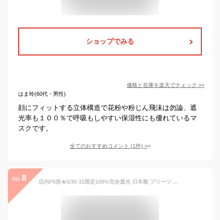
ショップでみる
価格と在庫を
楽天
でチェック
>>
はま玲(60代・男性)
顔にフィットする立体構造で花粉や粉じん飛沫は勿論、遮
光率も１００％で呼吸もしやすい保湿性にも優れているマ
スクです。
全てのおすすめコメント
(
1
件)
>
8
no.
店内P5倍★5/30-31限定100%完全遮光 日本製 プリーツ フェイスマスク 接触冷感 当て布2枚付 全3色 洗える UVマスク 紫外線予防マスク 秋冬 春夏 遮光マスク 日焼け防止 uvカットマスク 花粉対策 吸水速乾 UVカット 紫外線対策 国産 ビシェリ bicherie