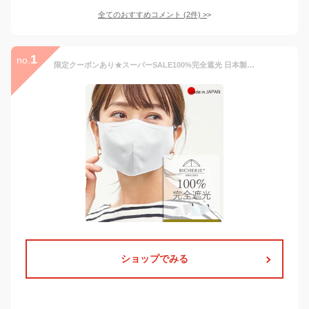
全てのおすすめコメント
(
2
件)
>
1
no.
限定クーポンあり★スーパーSALE100%完全遮光 日本製 立体型 フェイスマスク 抗菌 防臭 吸汗速乾 全3色 洗える UVマスク 紫外線予防マスク 秋冬 春夏 遮光マスク 日焼け防止 uvカットマスク 花粉対策 紫外線対策 国産 ビシェリ bicherie ブランド
ショップでみる