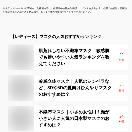
※
キテミヨ-kitemiyo-
に寄せられた投稿内容は、投稿者の主観的な感想・コメントを含みます。 投稿の信憑性・正確性
を保証することはできませんので、あくまで参考情報の一つとしてご利用ください。
【レディース】
マスク
の人気おすすめランキング
肌荒れしない不織布マスク｜敏感肌
22
でも使いやすい人気ランキングを教
回答
えてください
冷感立体マスク｜人気のシシベラな
29
ど、3Dや5Dの夏向けひんやりマスク
回答
のおすすめは？
不織布マスク｜小さめ女性用！顔が
24
小さい人に人気の日本製マスクのお
回答
すすめは？