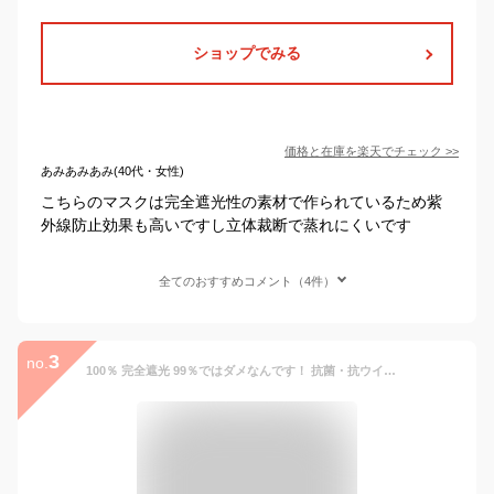
ショップでみる
価格と在庫を
楽天
でチェック
>>
あみあみあみ(40代・女性)
こちらのマスクは完全遮光性の素材で作られているため紫
外線防止効果も高いですし立体裁断で蒸れにくいです
全てのおすすめコメント（4件）
3
no.
100％ 完全遮光 99％ではダメなんです！ 抗菌・抗ウイルス 立体フェイスマスク(Mサイズ) 【Rose Blanc】肌ケア UVフェイスマスク 撥水加工 紫外線カット