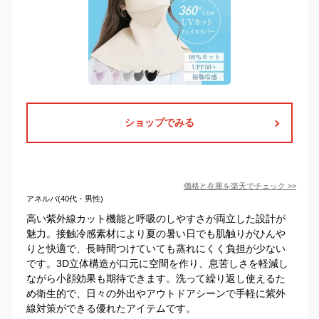
ショップでみる
価格と在庫を
楽天
でチェック
>>
アネルバ(40代・男性)
高い紫外線カット機能と呼吸のしやすさが両立した設計が
魅力。接触冷感素材により夏の暑い日でも肌触りがひんや
りと快適で、長時間つけていても蒸れにくく負担が少ない
です。3D立体構造が口元に空間を作り、息苦しさを軽減し
ながら小顔効果も期待できます。洗って繰り返し使えるた
め衛生的で、日々の外出やアウトドアシーンで手軽に紫外
線対策ができる優れたアイテムです。