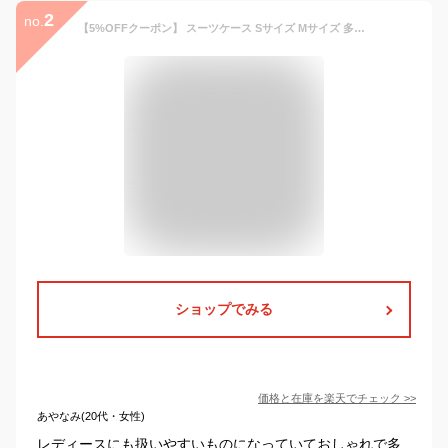
2
no.
【5%OFFクーポン】 スーツケース Sサイズ Mサイズ 多機能 かわいい おしゃれ キャリーケース 機内持ち込み 軽量 USB USBポート 2泊3日 多機能スーツケース 修学旅行 高校生 女性 レディース 軽い 光る ライト TSA スマホスタンド フック 33L 54L
ショップでみる
価格と在庫を
楽天
でチェック
>>
あやなみ(20代・女性)
レディースにも扱いやすいものになっていておしゃれで多