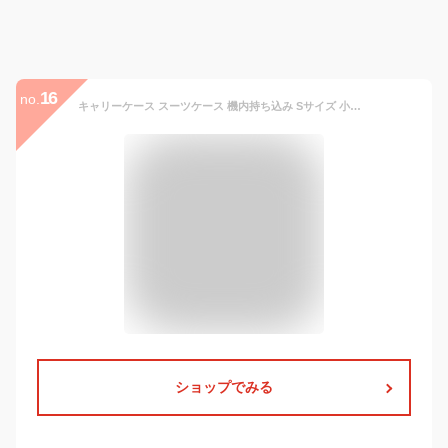
16
no.
キャリーケース スーツケース 機内持ち込み Sサイズ 小型 キャリーバッグ 軽い かわいい 修学旅行 軽量 旅行用 キャスター 可愛い おすすめ 女性 トランク 1〜2泊 横型 おしゃれ 出張 国内 短期 メンズ レディース 旅行用品 ハード スーツケース 4輪
ショップでみる