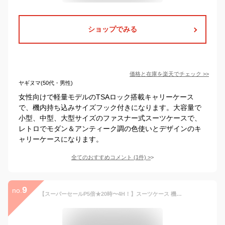
ショップでみる
価格と在庫を
楽天
でチェック
>>
ヤギヌマ(50代・男性)
女性向けで軽量モデルのTSAロック搭載キャリーケース
で、機内持ち込みサイズフック付きになります。大容量で
小型、中型、大型サイズのファスナー式スーツケースで、
レトロでモダン＆アンティーク調の色使いとデザインのキ
ャリーケースになります。
全てのおすすめコメント
(
1
件)
>
9
no.
【スーパーセールP5倍★20時〜4H！】スーツケース 機内持ち込み キャリーケース キャリーバッグ Mサイズ ストッパー付き 37日 静音 超軽量 TSAロック 軽い おしゃれ Sサイズ Lサイズ かわいい 女性多機能 旅行 人気 高評価 中型 TANOBI DHY03【一年間品質保証】