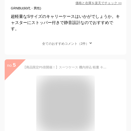
価格と在庫を
楽天
でチェック
>>
GRNBU(60代・男性)
超軽量なSサイズのキャリーケースはいかがでしょうか。キ
ャスターにストッパー付きで静音設計なのでおすすめで
す。
全てのおすすめコメント（2件）
5
no.
【商品限定P5倍開催！】スーツケース 機内持込 軽量 キャリーバッグ TSAロック USBポート ドリンクホルダー 静音 人気 修学旅行 大容量 頑丈 かわいい おすすめ SSサイズ Sサイズ Mサイズ Lサイズ 子供 T9088 TANOBI【キャンペーン参加で3年間品質保証獲得！】