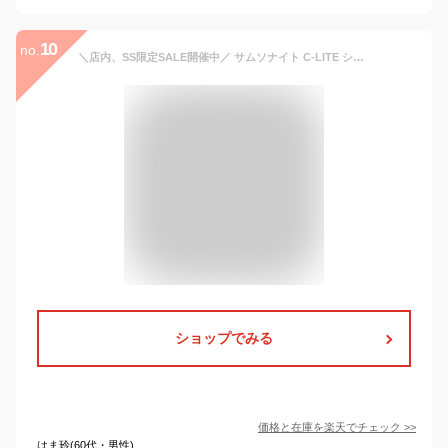
10
no.
＼店内、SS限定SALE開催中／ サムソナイト C-LITE シーライト 55cm 36L Samsonite コスモライト スピナー 軽量 4輪 スーツケース 122859 Spinner 55 機内持ち込み 父の日
ショップでみる
価格と在庫を
楽天
でチェック
>>
はま玲(60代・男性)