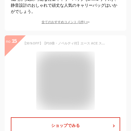
静音設計のおしゃれで頑丈な人気のキャリーバッグはいか
がでしょう。
全てのおすすめコメント
(
1
件)
>
15
no.
【30％OFF】【P10倍・ノベルティ付】エース ACE スーツケース ラディアル Sサイズ No.06971 機内持込サイズ 32L 旅行 かわいい おしゃれ キャリーケース ジッパーキャリー 国内旅行 出張 radial 4輪【セール品】【返品交換不可】
ショップでみる