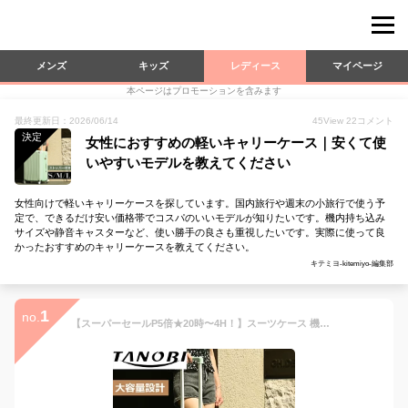
メンズ
キッズ
レディース
マイページ
本ページはプロモーションを含みます
最終更新日：2026/06/14
45
View
22
コメント
決定
女性におすすめの軽いキャリーケース｜安くて使
いやすいモデルを教えてください
女性向けで軽いキャリーケースを探しています。国内旅行や週末の小旅行で使う予
定で、できるだけ安い価格帯でコスパのいいモデルが知りたいです。機内持ち込み
サイズや静音キャスターなど、使い勝手の良さも重視したいです。実際に使って良
かったおすすめのキャリーケースを教えてください。
キテミヨ-kitemiyo-編集部
1
no.
【スーパーセールP5倍★20時〜4H！】スーツケース 機内持ち込み キャリーケース キャリーバッグ Mサイズ ストッパー付き 37日 静音 超軽量 TSAロック 軽い おしゃれ Sサイズ Lサイズ かわいい 女性多機能 旅行 人気 高評価 中型 TANOBI DHY03