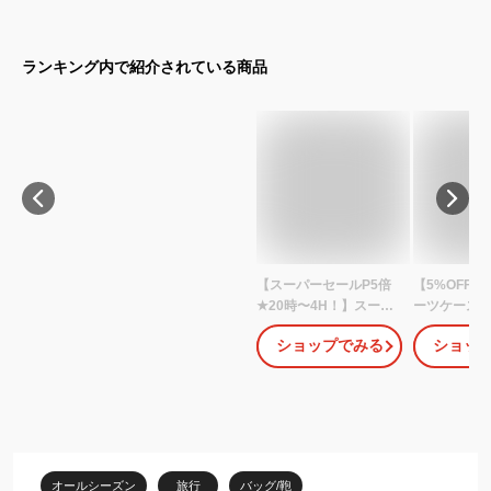
ランキング内で紹介されている商品
【スーパーセールP5倍
【5%OFFク
★20時〜4H！】スーツ
ーツケース 
ケース 機内持ち込み キ
イズ 多機能 
ショップでみる
ショッ
ャリーケース キャリー
しゃれ キャ
バッグ Mサイズ ストッ
機内持ち込み 
パー付き 37日 静音 超軽
USBポート 
量 TSAロック 軽い おし
能スーツケー
ゃれ Sサイズ Lサイズ か
行 高校生 女
わいい 女性多機能 旅行
ス 軽い 光る 
人気 高評価 中型
スマホスタン
オールシーズン
旅行
バッグ/鞄