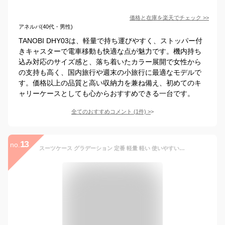
価格と在庫を
楽天
でチェック
>>
アネルバ(40代・男性)
TANOBI DHY03は、軽量で持ち運びやすく、ストッパー付
きキャスターで電車移動も快適な点が魅力です。機内持ち
込み対応のサイズ感と、落ち着いたカラー展開で女性から
の支持も高く、国内旅行や週末の小旅行に最適なモデルで
す。価格以上の品質と高い収納力を兼ね備え、初めてのキ
ャリーケースとしても心からおすすめできる一台です。
全てのおすすめコメント
(
1
件)
>
13
no.
スーツケース グラデーション 定番 軽量 軽い 使いやすい キャリーケース 丈夫 静音 機内持込可 耐衝撃性 フック付き 大容量 カップホルダー付き ダイヤル式ロック 暗証番号 かわいい 可愛い デザイン 旅行 トラベル おしゃれ オシャレ