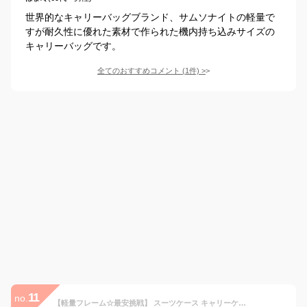
世界的なキャリーバッグブランド、サムソナイトの軽量で
すが耐久性に優れた素材で作られた機内持ち込みサイズの
キャリーバッグです。
全てのおすすめコメント
(
1
件)
>
11
no.
【軽量フレーム☆最安挑戦】 スーツケース キャリーケース M サイズ 軽量 フレームタイプ 60L級 静音 ダブルキャスター TSA ダイヤルロック キャリーバッグ ハード アルミフレーム トランク M 軽い 海外 旅行用 3泊4日 4泊 5泊 1週間 女性OK 送料無料 あす楽対応