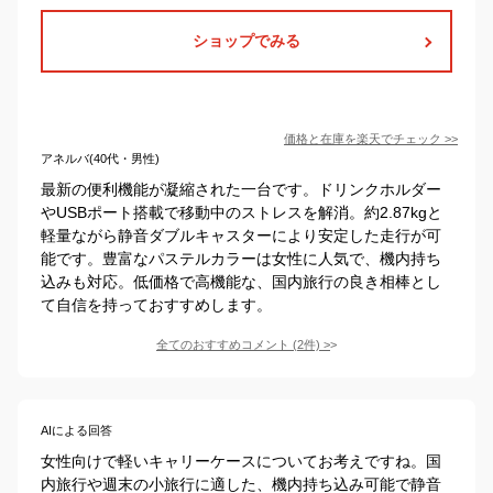
ショップでみる
価格と在庫を
楽天
でチェック
>>
アネルバ(40代・男性)
最新の便利機能が凝縮された一台です。ドリンクホルダー
やUSBポート搭載で移動中のストレスを解消。約2.87kgと
軽量ながら静音ダブルキャスターにより安定した走行が可
能です。豊富なパステルカラーは女性に人気で、機内持ち
込みも対応。低価格で高機能な、国内旅行の良き相棒とし
て自信を持っておすすめします。
全てのおすすめコメント
(
2
件)
>
AIによる回答
女性向けで軽いキャリーケースについてお考えですね。国
内旅行や週末の小旅行に適した、機内持ち込み可能で静音