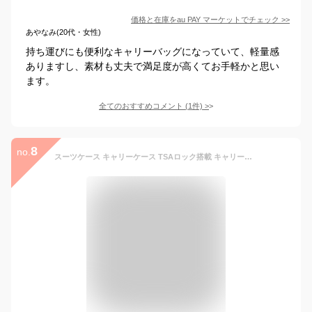
価格と在庫を
au PAY マーケット
でチェック
>>
あやなみ(20代・女性)
持ち運びにも便利なキャリーバッグになっていて、軽量感
ありますし、素材も丈夫で満足度が高くてお手軽かと思い
ます。
全てのおすすめコメント
(
1
件)
>
8
no.
スーツケース キャリーケース TSAロック搭載 キャリーバッグ 機内持ち込みサイズあり フック付き おしゃれ 可愛い 小型 中型 大型 大容量 超軽量 軽い 女性 1日〜3日 4日〜7日 7日〜14日 suitcase 海外 国内 全国旅行 S M L ファスナー 高級ABS材質 修学旅行 海外旅行