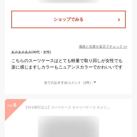
ショップでみる
価格と在庫を
楽天
でチェック
>>
あみあみあみ(40代・女性)
こちらのスーツケースはとても軽量で取り回しが女性でも
楽に感じますしカラーもニュアンスカラーでかわいいです
全てのおすすめコメント（2件）
6
no.
【40％割引以上】スーツケース キャリーケース キャリーバッグ S/M/Lサイズ 旅行カバン フレーム 大型 軽量 静音 ダブルキャスタ 360度回転 TSA ロック搭載 ビジネス 出張 全国旅行支援 VARNIC