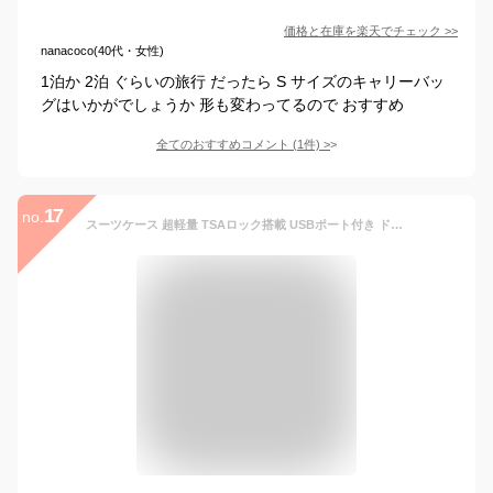
価格と在庫を
楽天
でチェック
>>
nanacoco(40代・女性)
1泊か 2泊 ぐらいの旅行 だったら S サイズのキャリーバッ
グはいかがでしょうか 形も変わってるので おすすめ
全てのおすすめコメント
(
1
件)
>
17
no.
スーツケース 超軽量 TSAロック搭載 USBポート付き ドリンクホルダー 大容量 静音 おしゃれ かわいい 修学旅行 ビジネス 出張 GW 機内持ち込み可 T9088 TANOBI【マネ出来ない品質49万台突破！】【15ヶ月品質保証】