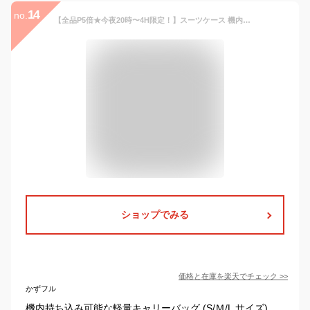
14
no.
【全品P5倍★今夜20時〜4H限定！】スーツケース 機内持ち込み 軽量 キャリーバッグ Sサイズ Mサイズ Lサイズ USBポート ドリンクホルダー ダブルキャスター スムーズ 静音 静か かわいい おしゃれ 中学生 おすすめ 頑丈 人気 女性 海外 修学旅行 TANOBI【18ヶ月品質保証】
ショップでみる
価格と在庫を
楽天
でチェック
>>
かずフル
機内持ち込み可能な軽量キャリーバッグ (S/Ｍ/L サイズ) 、