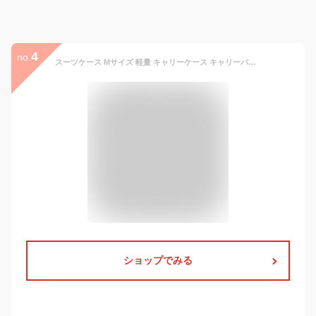
4
no.
スーツケース Mサイズ 軽量 キャリーケース キャリーバッグ Mサイズ ストッパー付き 3日〜7日 大容量 超軽量 頑丈 軽い かわいい 女性 おしゃれ 人気 TSAロック アルミコーナーパッド ダブルキャスター TANOBI DHY03【18ケ月品質保証】
ショップでみる