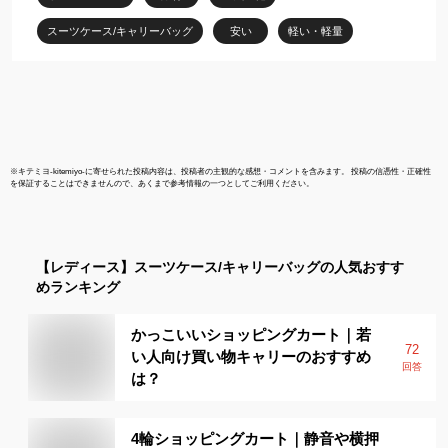
TANOBI DHY03
33L 54L
スーツケース/キャリーバッグ
安い
軽い・軽量
※
キテミヨ-kitemiyo-
に寄せられた投稿内容は、投稿者の主観的な感想・コメントを含みます。 投稿の信憑性・正確性
を保証することはできませんので、あくまで参考情報の一つとしてご利用ください。
【レディース】
スーツケース/キャリーバッグ
の人気おすす
めランキング
かっこいいショッピングカート｜若
72
い人向け買い物キャリーのおすすめ
回答
は？
4輪ショッピングカート｜静音や横押