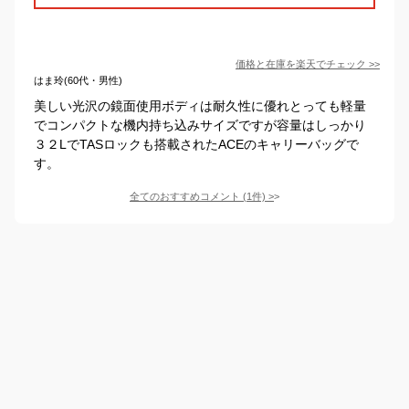
価格と在庫を
楽天
でチェック
>>
はま玲(60代・男性)
美しい光沢の鏡面使用ボディは耐久性に優れとっても軽量
でコンパクトな機内持ち込みサイズですが容量はしっかり
３２LでTASロックも搭載されたACEのキャリーバッグで
す。
全てのおすすめコメント
(
1
件)
>