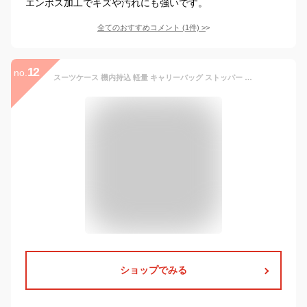
エンボス加工でキズや汚れにも強いです。
全てのおすすめコメント
(
1
件)
>
12
no.
スーツケース 機内持込 軽量 キャリーバッグ ストッパー ダブルキャスター TSAロック 大容量 静音 軽い おしゃれ かわいい 修学旅行 海外 頑丈 Sサイズ Mサイズ Lサイズ 1〜3日 新幹線 人気 静か DHY03 TANOBI【一年間品質保証】
ショップでみる